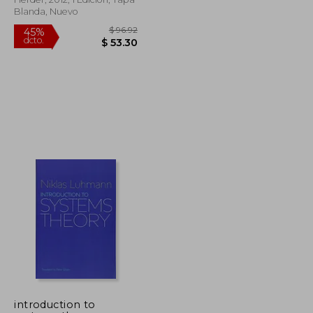
Blanda, Nuevo
$ 67.44
$ 96.92
45%
dcto.
$ 40.46
$ 53.30
introduction to