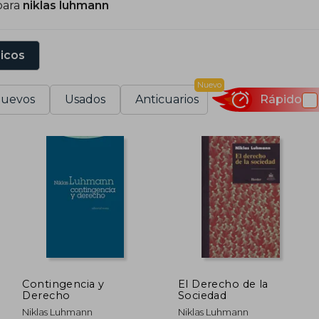
para
niklas luhmann
sicos
Nuevo
uevos
Usados
Anticuarios
Rápido
Contingencia y
El Derecho de la
Derecho
Sociedad
Niklas Luhmann
Niklas Luhmann