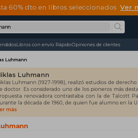
ta 60% dto en libros seleccionados
Ver 
endidos
Libros con envío Rápido
Opiniones de clientes
las Luhmann
iklas Luhmann
iklas Luhmann (1927-1998), realizó estudios de derecho
e doctor. Es considerado uno de los pioneros más desta
ropuesta renovadora contrastaba con la de Talcott Pa
urante la década de 1960, de quien fue alumno en la U
as Universidades de Münster, de Frankfurt y finalmente 
er más
etiro en 1993. Su prolífica labor como escritor de tem
olítica, el arte, la ecología o los medios de comunica
 Luhmann
asta sellar con su obra más importante: La sociedad de la