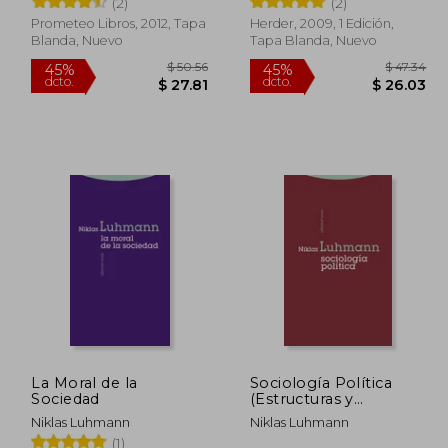
(2)
(2)
Prometeo Libros, 2012, Tapa
Herder, 2009, 1 Edición,
Blanda, Nuevo
Tapa Blanda, Nuevo
 40.51
$ 50.56
45%
45%
dcto.
dcto.
22.28
$ 27.81
La Moral de la
Sociología Política
Sociedad
(Estructuras y
Procesos. Ciencias
Niklas Luhmann
Niklas Luhmann
Sociales)
(1)