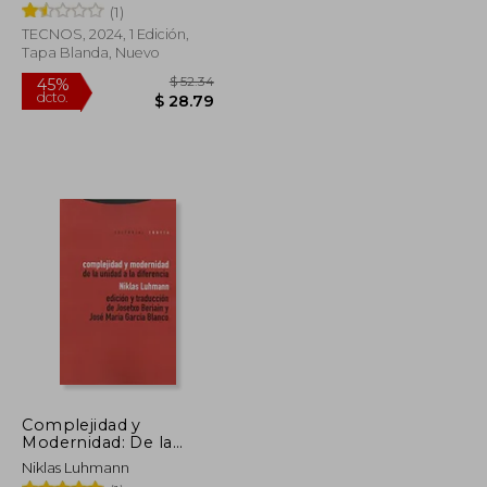
(1)
TECNOS, 2024, 1 Edición,
Tapa Blanda, Nuevo
$ 98.42
$ 52.34
45%
dcto.
$ 54.13
$ 28.79
Complejidad y
Modernidad: De la
Unidad a la Diferencia
Niklas Luhmann