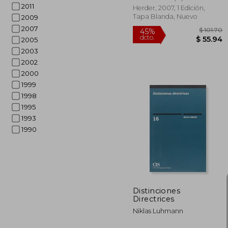
2011
Herder, 2007, 1 Edición,
Tapa Blanda, Nuevo
2009
2007
2005
2003
2002
2000
1999
1998
1995
1993
1990
$ 
45%
dcto.
$ 
Distinciones
Directrices
Niklas Luhmann