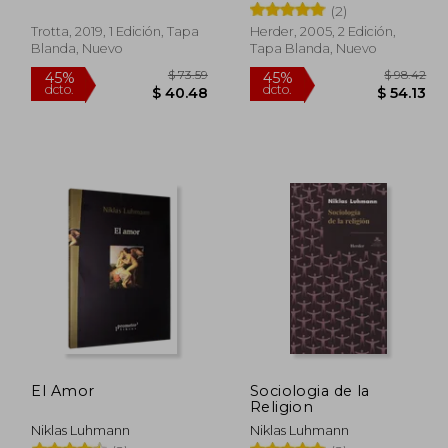
(2)
Trotta, 2019, 1 Edición, Tapa
Herder, 2005, 2 Edición,
Blanda, Nuevo
Tapa Blanda, Nuevo
$ 43.19
$ 73.59
45%
45%
dcto.
dcto.
23.75
$ 40.48
El Amor
Sociologia de la
Religion
Niklas Luhmann
Niklas Luhmann