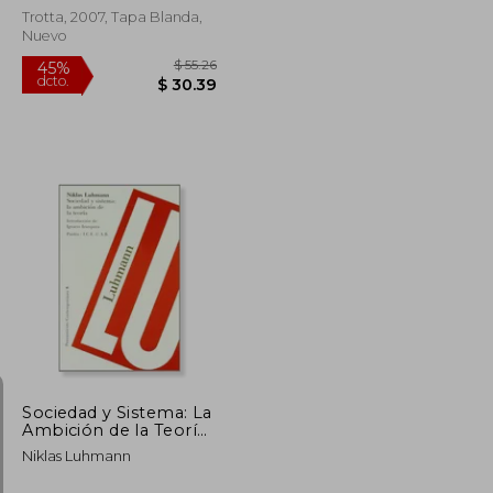
Trotta, 2007, Tapa Blanda,
Nuevo
$ 56.93
$ 55.26
45%
dcto.
$ 31.31
$ 30.39
Sociedad y Sistema: La
Ambición de la Teoría:
Introducción de
Niklas Luhmann
Ignacio Izuzquiza
(Pensamiento