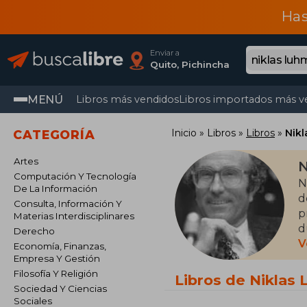
Has
Enviar a
Quito, Pichincha
MENÚ
Libros más vendidos
Libros importados más v
Inicio
Libros
Libros
Nik
CATEGORÍA
Artes
N
Computación Y Tecnología
N
De La Información
d
Consulta, Información Y
p
Materias Interdisciplinares
d
Derecho
l
V
Economía, Finanzas,
r
Empresa Y Gestión
p
Filosofía Y Religión
Libros de Niklas
h
Sociedad Y Ciencias
Sociales