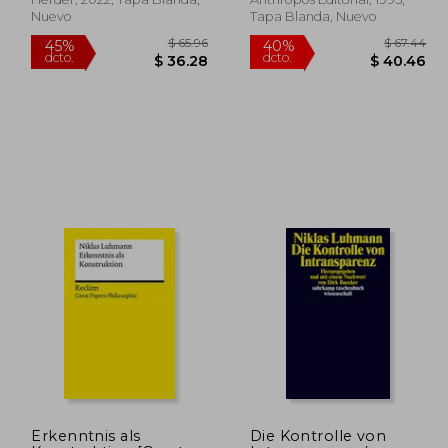
Nuevo
Tapa Blanda, Nuevo
$ 60.15
$ 65.96
45%
40%
dcto.
dcto.
36.09
$ 36.28
Erkenntnis als
Die Kontrolle von