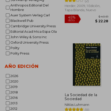
(2)
Anthropos Editorial Del
Herder, 2009, 1 Edición,
Hombre
Tapa Blanda, Nuevo
Auer System Verlag Carl
Blackwell Pub
Cambridge University Press
Editorial Acad Mica Espa Ola
John Wiley & Sons Inc
Oxford University Press
Polity
Polity Press
$
45%
dcto.
$ 
AÑO EDICIÓN
2026
2020
2019
2018
La Sociedad de la
2016
Sociedad
2013
Niklas Luhmann
2012
(11)