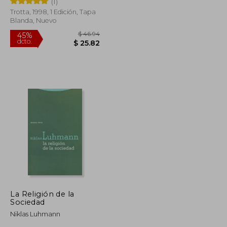
(1)
Trotta, 1998, 1 Edición, Tapa
Blanda, Nuevo
$ 47.34
$ 46.94
45%
dcto.
$ 26.03
$ 25.82
La Religión de la
Sociedad
Niklas Luhmann