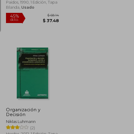
Contemporáneo)
Paidos, 1990, 1 Edición, Tapa
Blanda,
Usado
$ 79.96
$ 68.14
45%
dcto.
$ 43.98
$ 37.48
Organización y
Decisión
Niklas Luhmann
(2)
Herder, 2012, 1 Edición, Tapa