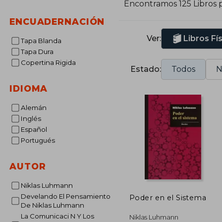
Encontramos 125 Libros 
ENCUADERNACIÓN
Ver:
Libros Fí
Tapa Blanda
Tapa Dura
Copertina Rigida
Estado:
Todos
N
IDIOMA
Alemán
Inglés
Español
Portugués
AUTOR
Niklas Luhmann
Develando El Pensamiento
Poder en el Sistema
De Niklas Luhmann
La Comunicaci N Y Los
Niklas Luhmann