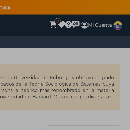
más
0
Mi Cuenta
 en la Universidad de Friburgo y obtuvo el grado
cados de la Teoría Sociológica de Sistemas, cuya
rsons, el teórico más renombrado en la materia
niversidad de Harvard. Ocupó cargos diversos en
en la de Bielefeld, en la que permaneció hasta su
as tan diversos como el derecho, la economía, la
ción masiva, continuó aún después de esta fecha
 sociedad, aparecida en 1997.