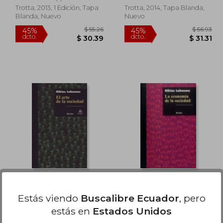
Trotta, 2013, 1 Edición, Tapa
Trotta, 2014, Tapa Blanda,
Blanda, Nuevo
Nuevo
101.70
$ 55.26
45%
45%
dcto.
dcto.
55.94
$ 30.39
Arte de la Sociedad
La Economia de la
Sociedad
Estás viendo
Buscalibre Ecuador
, pero
Niklas Luhmann
Niklas Luhmann
estás en
Estados Unidos
(2)