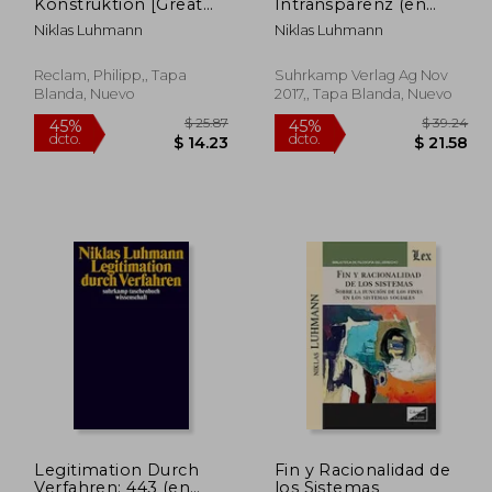
Konstruktion [Great
Intransparenz (en
Papers Soziologie] (en
Alemán)
Niklas Luhmann
Niklas Luhmann
Alemán)
Reclam, Philipp,, Tapa
Suhrkamp Verlag Ag Nov
Blanda, Nuevo
2017,, Tapa Blanda, Nuevo
Legitimation Durch
Fin y Racionalidad de
Verfahren: 443 (en
los Sistemas