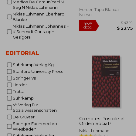
Medios De Comunicaci N
Seg N Niklas Luhmann
Herder, Tapa Blanda,
Niklas Luhmann Eberhard
Nuevo
Blanke
Niklas Luhmann Johannes F
K Schmidt Christoph
Gesigora
EDITORIAL
45%
dcto.
$ 
Suhrkamp Verlag Kg
Stanford University Press
Springer Vs
Herder
Trotta
Suhrkamp
Vs Verlag Fur
Sozialwissenschaften
De Gruyter
Como es Posible el
Orden Social?
Springer Fachmedien
Wiesbaden
Niklas Luhmann
Suhrkamp Verlag Ag