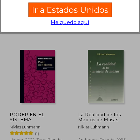
Herder, 2015, 1 Edición, Tapa
Herder, 2018, 1 Edición, Tapa
Ir a Estados Unidos
Blanda, Nuevo
Blanda, Nuevo
Me quedo aquí
$ 58.75
$ 59.95
45%
45%
dcto.
dcto.
32.31
$ 32.97
PODER EN EL
La Realidad de los
SISTEMA
Medios de Masas
Niklas Luhmann
Niklas Luhmann
(1)
Herder, 2022, Tapa Blanda,
Anthropos Editorial, 1995,