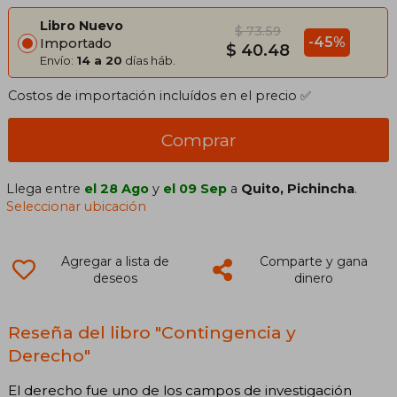
Libro Nuevo
$ 73.59
-45%
Importado
$ 40.48
Envío:
14 a 20
días háb.
Costos de importación incluídos en el precio ✅
Comprar
Llega entre
el 28 Ago
y
el 09 Sep
a
Quito, Pichincha
.
Seleccionar ubicación
Agregar a lista de
Comparte y gana
deseos
dinero
Reseña del libro "Contingencia y
Derecho"
El derecho fue uno de los campos de investigación