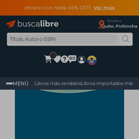
¡Verano con hasta 45% OFF!
Ver más
Enviar a
Quito, Pichincha
0
MENÚ
Libros más vendidos
Libros importados más v