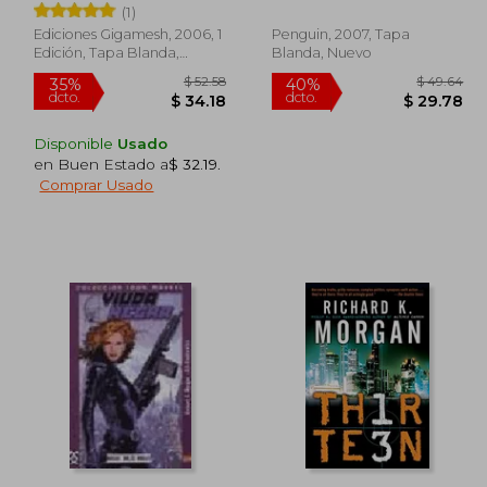
(1)
Ediciones Gigamesh, 2006, 1
Penguin, 2007, Tapa
Edición, Tapa Blanda,
Blanda, Nuevo
Nuevo
Disponible
Usado
en Buen Estado a
$ 32.19
.
Comprar Usado
 53.24
$ 52.58
35%
40%
dcto.
dcto.
29.28
$ 34.18