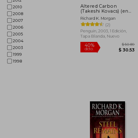
2012
Altered Carbon
2010
(Takeshi Kovacs) (en
2008
Inglés)
Richard K. Morgan
2007
(2)
2006
Penguin, 2003, 1 Edición,
2005
Tapa Blanda, Nuevo
2004
2003
1999
1998
$
40%
dcto.
$ 