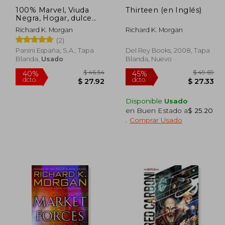
100% Marvel, Viuda
Thirteen (en Inglés)
Negra, Hogar, dulce
hogar
Richard K. Morgan
Richard K. Morgan
(2)
Panini España, S.a., Tapa
Del Rey Books, 2008, Tapa
Blanda,
Usado
Blanda, Nuevo
Disponible
Usado
en Buen Estado a
$ 25.20
.
Comprar Usado
 50.89
$ 46.54
40%
45%
dcto.
dcto.
30.53
$ 27.92