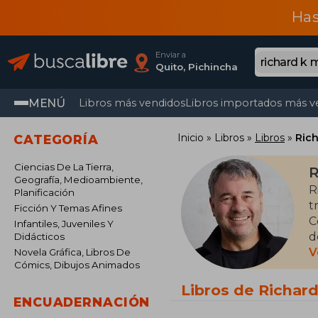
Has
Enviar a
Quito, Pichincha
MENÚ
Libros más vendidos
Libros importados más v
Inicio
Libros
Libros
Ric
CATEGORÍA
Ciencias De La Tierra,
R
Geografía, Medioambiente,
R
Planificación
t
Ficción Y Temas Afines
C
Infantiles, Juveniles Y
d
Didácticos
d
V
Novela Gráfica, Libros De
Cómics, Dibujos Animados
u
n
Libros de Richar
ENCUADERNACIÓN
M