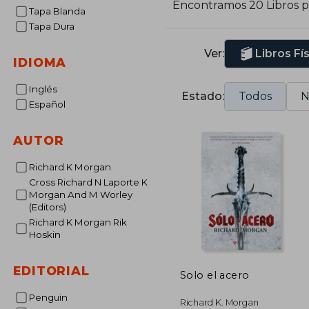
Encontramos 20 Libros 
Tapa Blanda
l
Tapa Dura
R
r
Ver:
Libros Fí
c
IDIOMA
c
Inglés
Estado:
Todos
N
Español
AUTOR
Richard K Morgan
Cross Richard N Laporte K
Morgan And M Worley
(Editors)
Richard K Morgan Rik
Hoskin
EDITORIAL
Solo el acero
Penguin
Richard K. Morgan