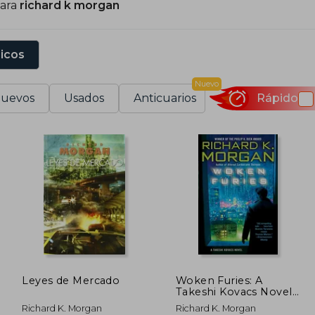
para
richard k morgan
a fantasía con la trilogía protagonizada por Ringil Esk
emains), fue publicado en 2008. Reconocido por su 
eflexiones sobre la identidad, el poder y la tecnologí
sicos
iencia ficción contemporánea. Su obra combina acción in
ómo la tecnología puede afectar la condición humana.
Nuevo
uevos
Usados
Anticuarios
Rápido
Leyes de Mercado
Woken Furies: A
Takeshi Kovacs Novel
(en Inglés)
Richard K. Morgan
Richard K. Morgan