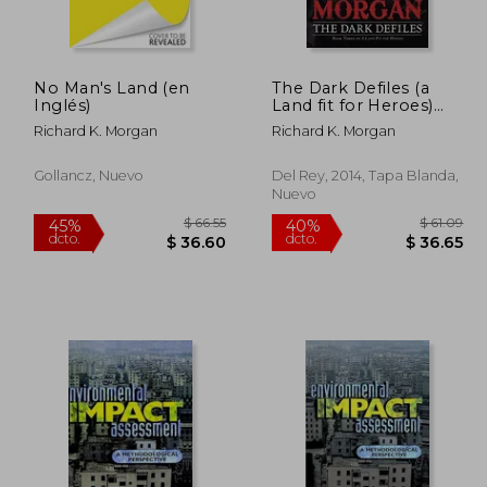
dcto.
dcto.
27.14
$ 28.04
No Man's Land (en
The Dark Defiles (a
Inglés)
Land fit for Heroes)
(en Inglés)
Richard K. Morgan
Richard K. Morgan
Gollancz, Nuevo
Del Rey, 2014, Tapa Blanda,
Nuevo