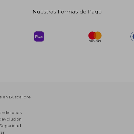
Nuestras Formas de Pago
$ 85.35
$ 366.48
40%
40%
dcto.
dcto.
46.94
$ 219.89
s en Buscalibre
ondiciones
 Devolución
 Seguridad
ar