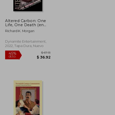
dcto.
$ 17.60
$ 30.65
Altered Carbon: One
Life, One Death (en
Inglés)
Richard K. Morgan
Dynamite Entertainment,
2022, Tapa Dura, Nuevo