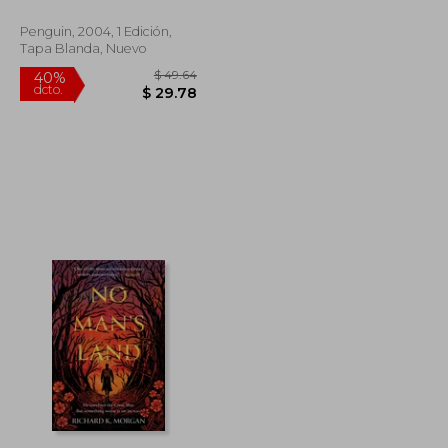
Penguin, 2004, 1 Edición,
Tapa Blanda, Nuevo
$ 49.64
$ 49.64
40%
dcto.
$ 29.78
$ 29.78