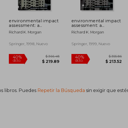
 56.29
$ 66.55
45%
40%
dcto.
dcto.
33.77
$ 36.60
environmental impact
environmental impact
assessment: a
assessment: a
methodological
methodological
Richard K. Morgan
Richard K. Morgan
approach (en Inglés)
approach (en Inglés)
Springer, 1998, Nuevo
Springer, 1999, Nuevo
s libros. Puedes
Repetir la Búsqueda
sin exigir que est