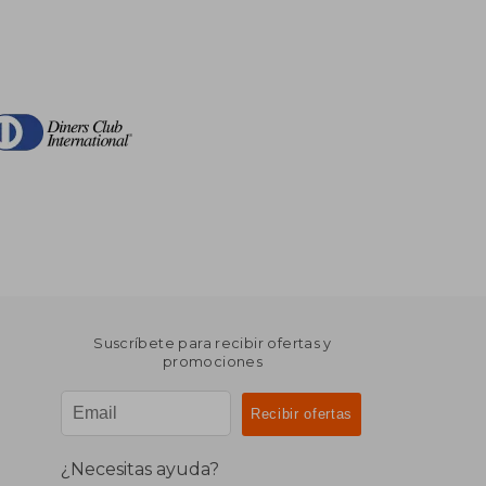
$ 355.86
$ 68.71
45%
dcto.
$ 213.52
$ 37.79
Suscríbete para recibir ofertas y
promociones
¿Necesitas ayuda?