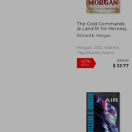
dcto.
$ 
The Cold Commands
(a Land fit for Heroes)
(en Inglés)
Richard K. Morgan
Penguin, 2012, 1 Edición,
Tapa Blanda, Nuevo