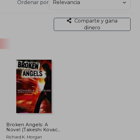
Ordenar por
iath, cuyo primer libro, Sólo el acero (The Steel
estilo crudo, sus protagonistas cínicos y sus
a, Morgan ha mantenido una voz distintiva en la
Comparte y gana
tensa con una crítica social profunda, explorando
dinero
Broken Angels: A
Novel (Takeshi Kovacs)
(en Inglés)
Richard K. Morgan