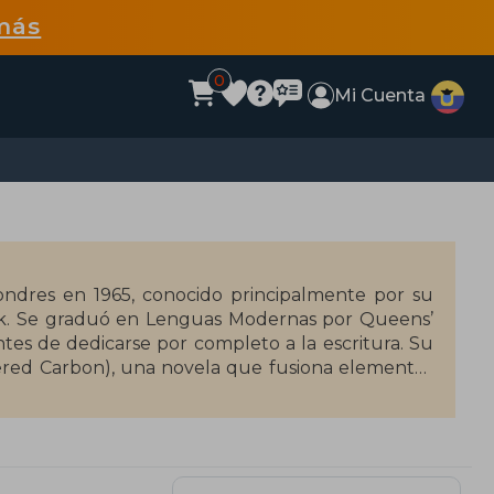
más
0
Mi Cuenta
Londres en 1965, conocido principalmente por su
punk. Se graduó en Lenguas Modernas por Queens’
tes de dedicarse por completo a la escritura. Su
tered Carbon), una novela que fusiona elementos
o, que introdujo al personaje Takeshi Kovacs, fue
ra fue adaptada por Netflix en una serie del mismo
as Desatadas (2005). También ha incursionado en