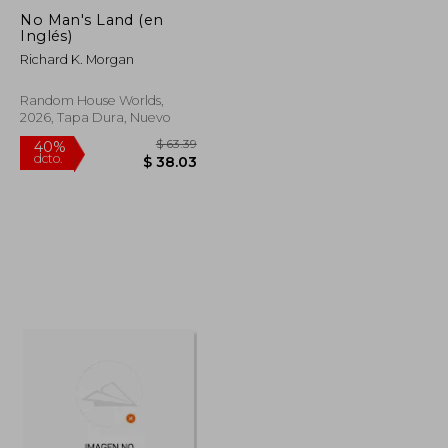
No Man's Land (en
Inglés)
Richard K. Morgan
Random House Worlds,
2026, Tapa Dura, Nuevo
$ 49.69
$ 63.39
40%
dcto.
$ 27.33
$ 38.03