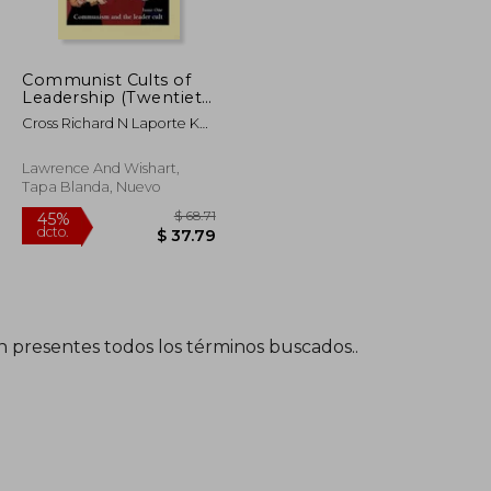
$ 61.09
$ 67.13
45%
dcto.
$ 36.65
$ 36.92
Communist Cults of
Leadership (Twentieth
Century Communism:
Cross Richard N Laporte K
A Journal of
Morgan And M Worley
International History)
(Editors)
(en Inglés)
Lawrence And Wishart,
Tapa Blanda, Nuevo
én presentes todos los términos buscados..