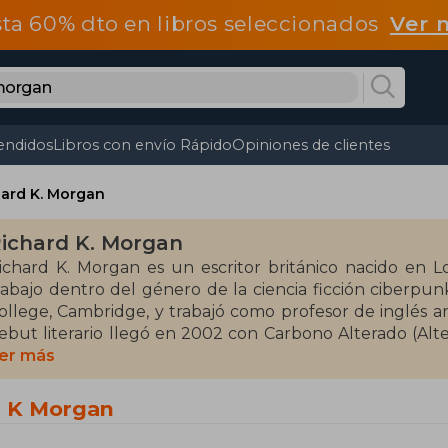
ta 60% dto en libros seleccionados
Ver 
endidos
Libros con envío Rápido
Opiniones de clientes
hard K. Morgan
ichard K. Morgan
ichard K. Morgan es un escritor británico nacido en 
rabajo dentro del género de la ciencia ficción ciber
ollege, Cambridge, y trabajó como profesor de inglés an
ebut literario llegó en 2002 con Carbono Alterado (Al
el noir con un futuro distópico y tecnológico. Este libr
er más
n éxito inmediato y ganó el Premio Philip K. Dick. La ob
ombre en 2018.
d K Morgan
organ continuó la saga con Ángeles Rotos (2003) y Furi