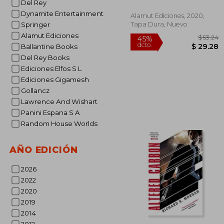
Del Rey
Dynamite Entertainment
Alamut Ediciones, 2020,
Tapa Dura, Nuevo
Springer
Alamut Ediciones
Ballantine Books
Del Rey Books
Ediciones Elfos S L
Ediciones Gigamesh
Gollancz
$
45%
dcto.
$ 
Lawrence And Wishart
Panini Espana S A
Random House Worlds
AÑO EDICIÓN
2026
2022
2020
2019
2014