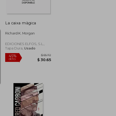
La caixa màgica
Richard K. Morgan
EDICIONES ELFOS, S.L.,
Tapa Dura,
Usado
$ 31.99
$ 55.72
45%