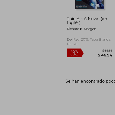
$
40%
dcto.
$ 
Thin Air: A Novel (en
Inglés)
Richard K. Morgan
Del Rey, 2019, Tapa Blanda,
Nuevo
Se han encontrado poco