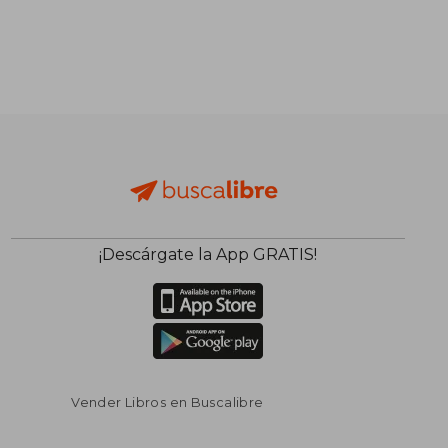
$ 55.72
$ 87.
45%
45%
dcto.
dcto.
$ 30.65
$ 48.
¡Descárgate la App GRATIS!
Vender Libros en Buscalibre