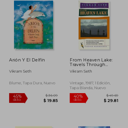
Arión Y El Delfín
From Heaven Lake:
Travels Through
Sinkiang and Tibet
Vikram Seth
Vikram Seth
(Vintage Departures)
(en Inglés)
Blume, Tapa Dura, Nuevo
Vintage, 1987, 1 Edición,
Tapa Blanda, Nuevo
$ 69.26
$ 36.
45%
45%
dcto.
dcto.
$ 38.09
$ 19.