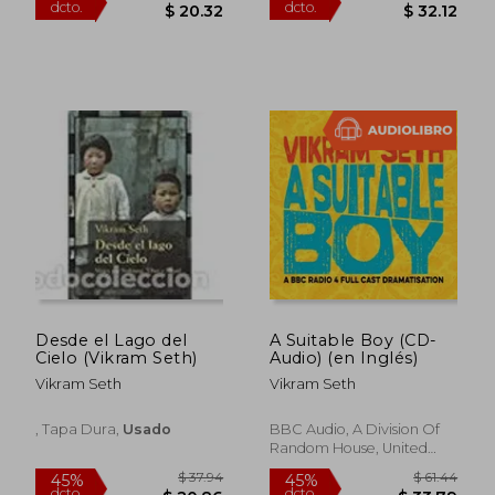
$ 46.05
$ 49.
45%
40%
dcto.
dcto.
$ 25.33
$ 29.
Desde el Lago del
A Suitable Boy (CD-
Cielo (Vikram Seth)
Audio) (en Inglés)
Vikram Seth
Vikram Seth
, Tapa Dura,
Usado
BBC Audio, A Division Of
Random House, United
Kingdom, CD De Audio,
Nuevo