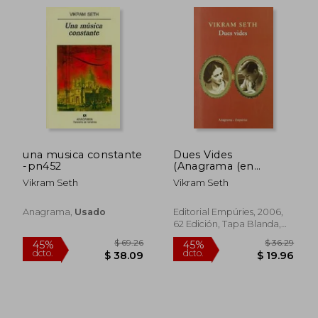
$ 40.33
$ 62.
45%
40%
una musica constante
Dues Vides
dcto.
dcto.
$ 22.18
$ 37.
-pn452
(Anagrama (en
Catalán)
Vikram Seth
Vikram Seth
Anagrama,
Usado
Editorial Empúries, 2006,
62 Edición, Tapa Blanda,
Usado