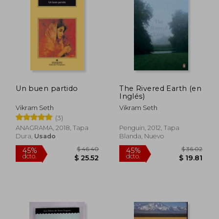
45%
45%
dcto.
dcto.
$ 31.93
$ 24.
Un buen partido
The Rivered Earth (en
Inglés)
Vikram Seth
Vikram Seth
(3)
ANAGRAMA, 2018, Tapa
Penguin, 2012, Tapa
Dura,
Usado
Blanda, Nuevo