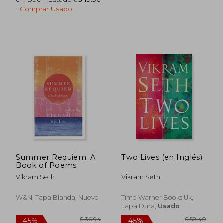
.
Comprar Usado
$ 51.96
$ 45.
40%
45%
dcto.
dcto.
$ 31.18
$ 25.
Summer Requiem: A
Two Lives (en Inglés)
Book of Poems
Vikram Seth
Vikram Seth
W&N, Tapa Blanda, Nuevo
Time Warner Books Uk,
Tapa Dura,
Usado