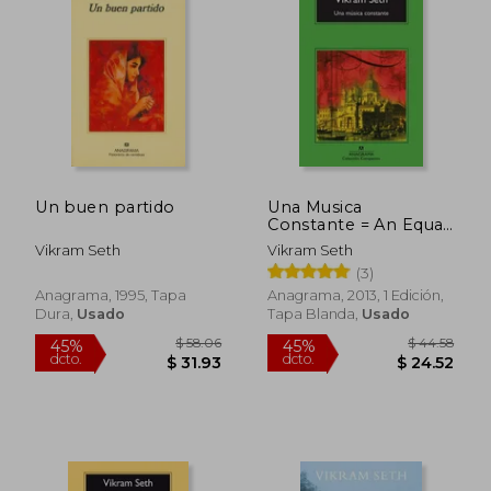
Un buen partido
Una Musica
Constante = An Equal
Music
Vikram Seth
Vikram Seth
(3)
Anagrama, 1995, Tapa
Anagrama, 2013, 1 Edición,
Dura,
Usado
Tapa Blanda,
Usado
$ 58.06
$ 44.