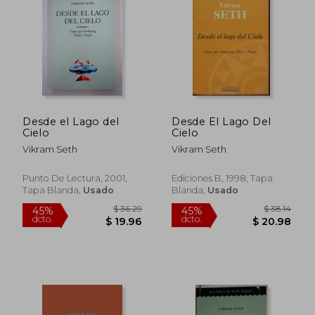
$ 46.40
$ 36.
45%
45%
dcto.
dcto.
$ 25.52
$ 19.
Desde el Lago del
Desde El Lago Del
Cielo
Cielo
Vikram Seth
Vikram Seth
Punto De Lectura, 2001,
Ediciones B, 1998, Tapa
Tapa Blanda,
Usado
Blanda,
Usado