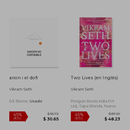
$ 45.01
$ 47.
45%
45%
dcto.
dcto.
$ 24.76
$ 26.
arion i el dofi
Two Lives (en Inglés)
Vikram Seth
Vikram Seth
Ed. Blume,
Usado
Penguin Books India Pvt
Ltd,, Tapa Blanda, Nuevo