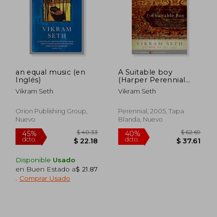
an equal music (en
A Suitable boy
$ 39.41
$ 40.
Inglés)
(Harper Perennial
45%
45%
dcto.
dcto.
Modern Classics) (en
$ 21.67
$ 22.
Vikram Seth
Vikram Seth
Inglés)
Orion Publishing Group,
Perennial, 2005, Tapa
Nuevo
Blanda, Nuevo
Disponible
Usado
en Buen Estado a
$ 21.87
.
Comprar Usado