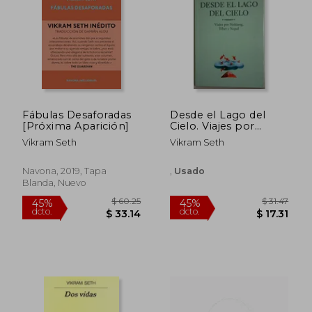
$ 36.29
$ 38.
45%
45%
dcto.
dcto.
$ 19.96
$ 20.
Fábulas Desaforadas
Desde el Lago del
[Próxima Aparición]
Cielo. Viajes por
Sinkiang, Tibet y
Vikram Seth
Vikram Seth
Nepal
Navona, 2019, Tapa
,
Usado
Blanda, Nuevo