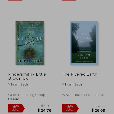
Fingersmith - Little
The Rivered Earth
Brown Uk
Vikram Seth
Vikram Seth
Orion Publishing Group,
W&N, Tapa Blanda, Nuevo
$ 37.94
$ 61.
45%
45%
Usado
dcto.
dcto.
$ 20.86
$ 33.