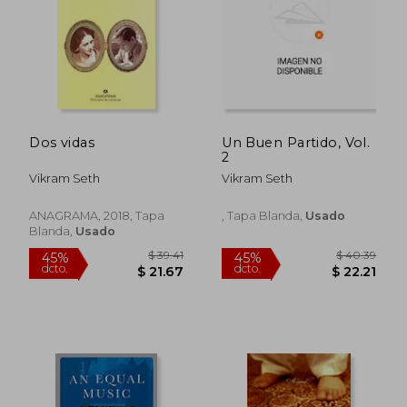
$ 60.25
$ 31
45%
45%
dcto.
dcto.
$ 33.14
$ 17.
Dos vidas
Un Buen Partido, Vol.
2
Vikram Seth
Vikram Seth
ANAGRAMA, 2018, Tapa
, Tapa Blanda,
Usado
Blanda,
Usado