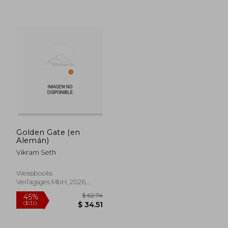
$ 48.30
$ 44.
45%
40%
dcto.
dcto.
$ 26.57
$ 26.
Golden Gate (en
Alemán)
Vikram Seth
Weissbooks
Verlagsges.mbH, 2026,
Tapa Dura, Nuevo