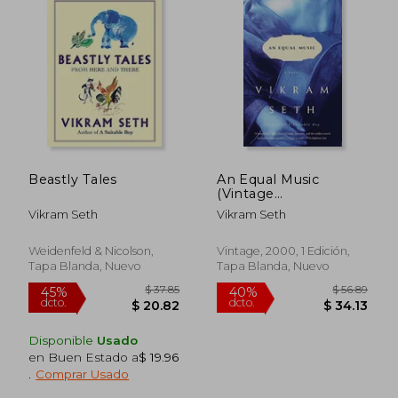
Beastly Tales
An Equal Music
(Vintage
International) (en
Vikram Seth
Vikram Seth
Inglés)
Weidenfeld & Nicolson,
Vintage, 2000, 1 Edición,
Tapa Blanda, Nuevo
Tapa Blanda, Nuevo
$ 36.09
$ 49.
45%
40%
Disponible
Usado
dcto.
dcto.
$ 19.85
$ 29.
en Buen Estado a
$ 19.96
.
Comprar Usado