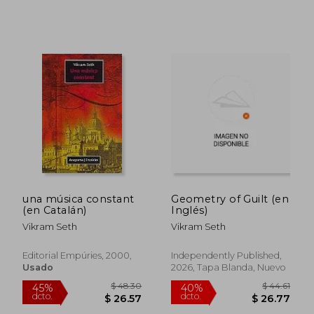
una música constant
Geometry of Guilt (en
(en Catalán)
Inglés)
Vikram Seth
Vikram Seth
Editorial Empúries, 2000,
Independently Published,
Usado
2026, Tapa Blanda, Nuevo
$ 40.82
$ 46.
45%
45%
dcto.
dcto.
$ 22.45
$ 25.