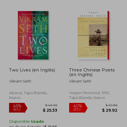
$ 36.29
$ 36.
45%
45%
dcto.
dcto.
$ 19.96
$ 19.
Two Lives (en Inglés)
Three Chinese Poets
(en Inglés)
Vikram Seth
Vikram Seth
Abacus, Tapa Blanda,
Harper Perennial, 1993,
Nuevo
Tapa Blanda, Nuevo
Disponible
Usado
en Buen Estado a
$ 19.96