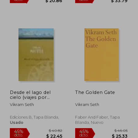
Desde el lago del
The Golden Gate
cielo (viajes por
sinkiang, tibet y
$ 36.94
$ 58.
Vikram Seth
Vikram Seth
45%
45%
Nepal)
dcto.
dcto.
$ 20.32
$ 32.
Ediciones B, Tapa Blanda,
Faber And Faber, Tapa
Usado
Blanda, Nuevo