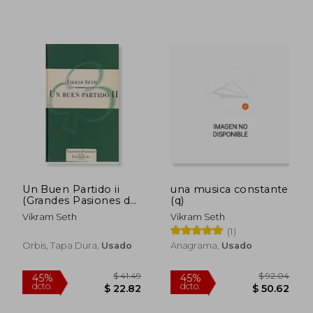
Un Buen Partido ii
una musica constante
(Grandes Pasiones de
(q)
la Literatura)
Vikram Seth
Vikram Seth
(1)
Orbis, Tapa Dura,
Usado
Anagrama,
Usado
$ 37.85
$ 56.
45%
40%
dcto.
dcto.
$ 20.82
$ 34.