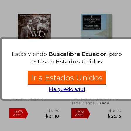
$ 41.49
$ 92.
45%
45%
dcto.
dcto.
$ 22.82
$ 50.
Estás viendo
Buscalibre Ecuador
, pero
estás en
Estados Unidos
two lives
The Golden Gate (en
Ir a Estados Unidos
Inglés)
Vikram Seth
Vikram Seth
Me quedo aquí
Harpercollins, Nuevo
Faber And Faber Limited,
Tapa Blanda,
Usado