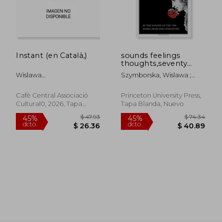
dcto.
dcto.
$ 34.82
$ 26.
Instant (en Català,)
sounds feelings
thoughts,seventy
poems (en Inglés)
Wislawa
Szymborska, Wislawa ;
Szymborska;Joanna Bielak
Krynski, Magnus J. ; Krynski,
Magnus J.
Cafè Central Associació
Princeton University Press,
Cultural0, 2026, Tapa
Tapa Blanda, Nuevo
Blanda, Nuevo