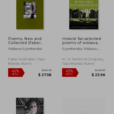
Poems, New and
miracle fair,selected
Collected (Faber
poems of wislawa
Poetry)
szymborska (en
Wislawa Szymborska
Szymborska, Wislawa ;
Inglés)
Trzeciak, Joanna ; Milosz,
Czeslaw
Faber And Faber, Tapa
W. W. Norton & Company,
Blanda, Nuevo
Tapa Blanda, Nuevo
$ 39.06
$ 45
45%
45%
dcto.
dcto.
$ 21.48
$ 24.