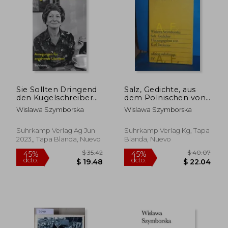
$ 77.67
$ 29.
45%
45%
dcto.
dcto.
$ 42.72
$ 16.
Sie Sollten Dringend
Salz, Gedichte, aus
den Kugelschreiber
dem Polnischen von
Wechseln« (en
Karl Dedecius, (en
Wislawa Szymborska
Wislawa Szymborska
Alemán)
Alemán)
Suhrkamp Verlag Ag Jun
Suhrkamp Verlag Kg, Tapa
2023,, Tapa Blanda, Nuevo
Blanda, Nuevo