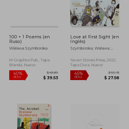
100 + 1 Poems (en
Love at First Sight (en
Ruso)
Inglés)
Wislawa Szymborska
Szymborska, Wislawa ;
Queirazza, Beatrice Gasca
M-Graphics Pub., Tapa
Seven Stories Press, 2022,
Blanda, Nuevo
Tapa Dura, Nuevo
$ 57.48
$ 51
45%
40%
dcto.
dcto.
$ 31.62
$ 30.