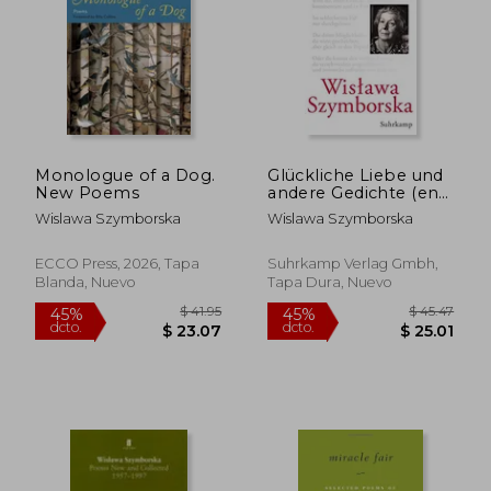
Monologue of a Dog.
Glückliche Liebe und
New Poems
andere Gedichte (en
Alemán)
Wislawa Szymborska
Wislawa Szymborska
$ 35.42
$ 40.
45%
45%
ECCO Press, 2026, Tapa
Suhrkamp Verlag Gmbh,
dcto.
dcto.
$ 19.48
$ 22.
Blanda, Nuevo
Tapa Dura, Nuevo