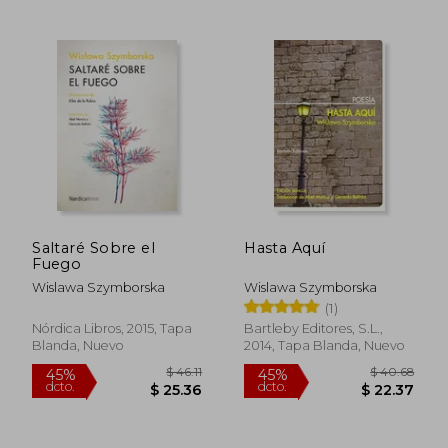
Saltaré Sobre el
Hasta Aquí
Fuego
$ 48.62
$ 47.
45%
45%
Wislawa Szymborska
Wislawa Szymborska
dcto.
dcto.
$ 26.74
$ 26.
(1)
Nórdica Libros, 2015, Tapa
Bartleby Editores, S.L.,
Blanda, Nuevo
2014, Tapa Blanda, Nuevo