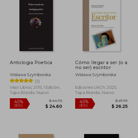
$ 31.24
$ 36
45%
45%
dcto.
dcto.
$ 17.18
$ 19.
Antologia Poetica
Cómo llegar a ser (o a
no ser) escritor
Wislawa Szymborska
Wislawa Szymborska
(3)
Visor Libros, 2015, 1 Edición,
Ediciones UACh, 2025,
Tapa Blanda, Nuevo
Tapa Blanda, Nuevo