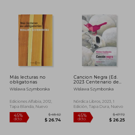
$ 74.10
$ 36.
45%
45%
dcto.
dcto.
$ 40.76
$ 20.
Más lecturas no
Cancion Negra (Ed.
obligatorias
2023 Centenario de
Szymborska)
Wislawa Szymborska
Wislawa Szymborska
Ediciones Alfabia, 2012,
Nórdica Libros, 2023, 1
Tapa Blanda, Nuevo
Edición, Tapa Dura, Nuevo