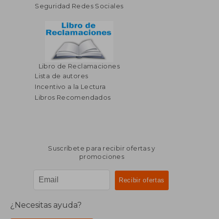
Seguridad Redes Sociales
$ 47.93
$ 74.
45%
45%
dcto.
dcto.
$ 26.36
$ 40.
Libro de Reclamaciones
Lista de autores
Incentivo a la Lectura
Libros Recomendados
Suscríbete para recibir ofertas y
promociones
¿Necesitas ayuda?