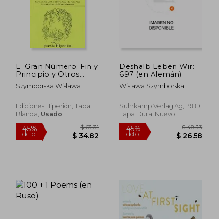
El Gran Número; Fin y
Deshalb Leben Wir:
Principio y Otros
697 (en Alemán)
Poemas
Szymborska Wislawa
Wislawa Szymborska
Ediciones Hiperión, Tapa
Suhrkamp Verlag Ag, 1980,
Blanda,
Usado
Tapa Dura, Nuevo
$ 50.15
$ 43.
45%
45%
dcto.
dcto.
$ 27.58
$ 23.