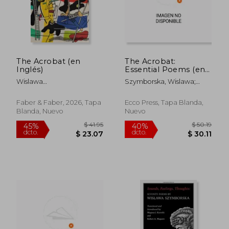
The Acrobat (en
The Acrobat:
Inglés)
Essential Poems (en
Inglés)
Wislawa
Szymborska, Wislawa;
Szymborska;Stanislaw
Cavanagh, Clare
Baranczak;Clare
Faber & Faber, 2026, Tapa
Ecco Press, Tapa Blanda,
Cavanagh
Blanda, Nuevo
Nuevo
$ 63.31
$ 48.
45%
45%