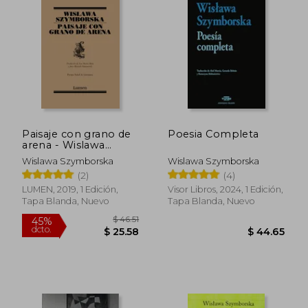
$ 44.72
$ 47.
45%
45%
dcto.
dcto.
$ 24.60
$ 26.
Paisaje con grano de
Poesia Completa
arena - Wislawa
Szymborska - Libro
Wislawa Szymborska
Wislawa Szymborska
Físico
(2)
(4)
LUMEN, 2019, 1 Edición,
Visor Libros, 2024, 1 Edición,
Tapa Blanda, Nuevo
Tapa Blanda, Nuevo