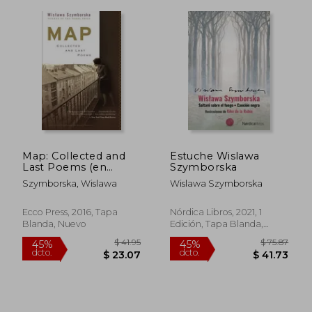
Map: Collected and
Estuche Wislawa
Last Poems (en
Szymborska
Inglés)
Szymborska, Wislawa
Wislawa Szymborska
Ecco Press, 2016, Tapa
Nórdica Libros, 2021, 1
Blanda, Nuevo
Edición, Tapa Blanda,
Nuevo
$ 51.48
$ 260.
45%
45%
dcto.
dcto.
$ 28.31
$ 143.