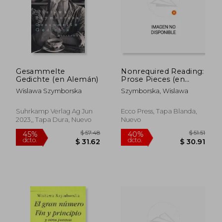
Gesammelte
Nonrequired Reading:
Gedichte (en Alemán)
Prose Pieces (en
Inglés)
Wislawa Szymborska
Szymborska, Wislawa
Suhrkamp Verlag Ag Jun
Ecco Press, Tapa Blanda,
2023,, Tapa Dura, Nuevo
Nuevo
$ 41.95
$ 45.
45%
45%
dcto.
dcto.
$ 23.07
$ 25.