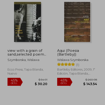
view with a grain of
Aqui (Poesia
sand,selected poems
(Bartleby))
(en Inglés)
Szymborska, Wislawa
Wislawa Szymborska
(1)
Ecco Press, Tapa Blanda,
Bartleby Editores, 2009, 1ª
Nuevo
Edición, Tapa Blanda,
Usado
$ 41.95
$ 75.
45%
45%