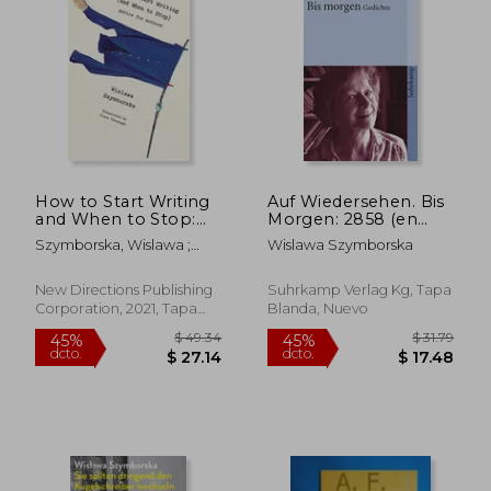
$ 26.33
$ 39.
45%
45%
dcto.
dcto.
$ 14.48
$ 21.
How to Start Writing
Auf Wiedersehen. Bis
and When to Stop:
Morgen: 2858 (en
Advice for Writers (en
Alemán)
Szymborska, Wislawa ;
Wislawa Szymborska
Inglés)
Cavanagh, Clare
New Directions Publishing
Suhrkamp Verlag Kg, Tapa
Corporation, 2021, Tapa
Blanda, Nuevo
Blanda, Nuevo