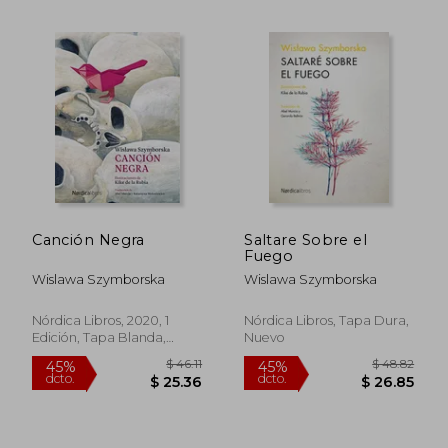
Canción Negra
Saltare Sobre el
Fuego
Wislawa Szymborska
Wislawa Szymborska
$ 46.11
$ 40.
45%
45%
Nórdica Libros, 2020, 1
Nórdica Libros, Tapa Dura,
dcto.
dcto.
$ 25.36
$ 22.
Edición, Tapa Blanda,
Nuevo
Nuevo