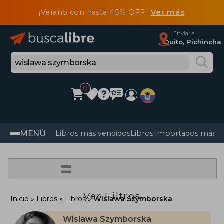
¡Verano con hasta 45% OFF!
Ver más
Enviar a
Quito, Pichincha
0
MENÚ
Libros más vendidos
Libros importados más v
=
Ver Filtros
Inicio
Libros
Libros
Wislawa Szymborska
Wislawa Szymborska