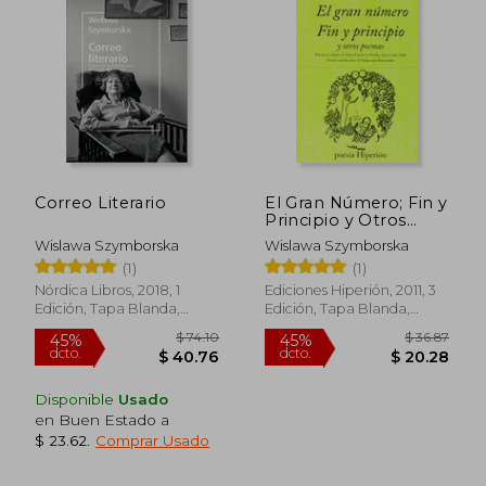
$ 46.51
45%
dcto.
$ 25.58
$ 44.
Correo Literario
El Gran Número; Fin y
Principio y Otros
Poemas
Wislawa Szymborska
Wislawa Szymborska
(1)
(1)
Nórdica Libros, 2018, 1
Ediciones Hiperión, 2011, 3
Edición, Tapa Blanda,
Edición, Tapa Blanda,
Nuevo
Nuevo
Disponible
Usado
en Buen Estado a
$ 23.62
.
Comprar Usado