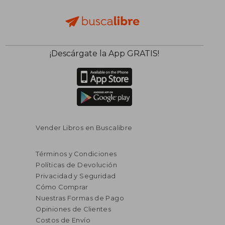
$ 41.95
$ 50.
45%
40%
dcto.
dcto.
$ 23.07
$ 30.
¡Descárgate la App GRATIS!
Vender Libros en Buscalibre
Términos y Condiciones
Políticas de Devolución
Privacidad y Seguridad
Cómo Comprar
Nuestras Formas de Pago
Opiniones de Clientes
Costos de Envío