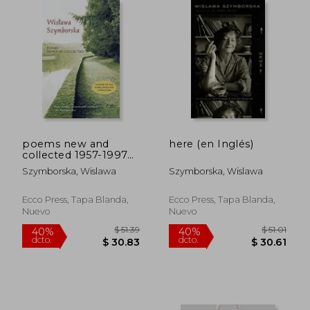
dcto.
dcto.
$ 23.07
$ 41.
poems new and
here (en Inglés)
collected 1957-1997
(en Inglés)
Szymborska, Wislawa
Szymborska, Wislawa
Ecco Press, Tapa Blanda,
Ecco Press, Tapa Blanda,
Nuevo
Nuevo