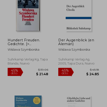
Hundert Freuden.
Der Augenblick (en
Gedichte. [=
Alemán)
$ 49.34
$ 31
45%
45%
Suhrkamp
Wislawa Szymborska
Wislawa Szymborska
dcto.
dcto.
$ 27.14
$ 17.
Taschenbuch, 2589]
(en Alemán)
Suhrkamp Verlag Kg, Tapa
Suhrkamp Verlag Ag,
Blanda, Nuevo
2005, Tapa Dura, Nuevo