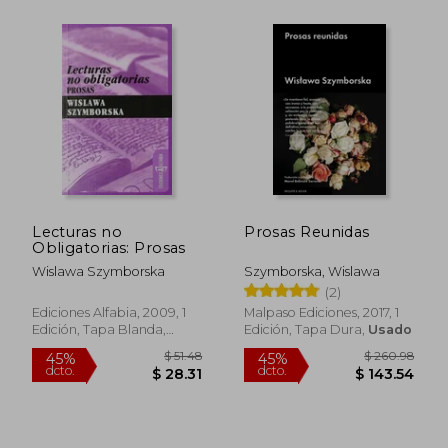
Lecturas no
Prosas Reunidas
Obligatorias: Prosas
Wislawa Szymborska
Szymborska, Wislawa
(2)
Ediciones Alfabia, 2009, 1
Malpaso Ediciones, 2017, 1
Edición, Tapa Blanda,
Edición, Tapa Dura,
Usado
Nuevo
$ 46.11
$ 48.
45%
45%
dcto.
dcto.
$ 25.36
$ 26.