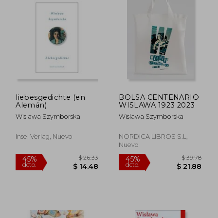
$ 54.91
$ 260.
45%
45%
dcto.
dcto.
$ 30.20
$ 143.
liebesgedichte (en
BOLSA CENTENARIO
Alemán)
WISLAWA 1923 2023
Wislawa Szymborska
Wislawa Szymborska
Insel Verlag, Nuevo
NORDICA LIBROS S.L,
Nuevo