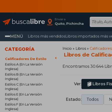
Enviar a
Quito, Pichincha
MENÚ
Libros más vendidos
Libros importados más v
Inicio
Libros
Calificadore
CATEGORÍA
Libros de Califi
Calificadores De Estilo
Estilos A (En La Versión
Encontramos 30.644 Libr
Inglesa)
Estilos B (En La Versión
Inglesa)
Ver:
Libros Fí
Estilos C (En La Versión
Inglesa)
Estilos E (En La Versión
Inglesa)
Estado:
Todos
N
Estilos F (En La Versión
Inglesa)