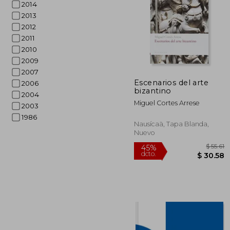
2014
2013
2012
2011
2010
2009
2007
Escenarios del arte
2006
$ 
bizantino
40%
2004
dcto.
$ 1
Miguel Cortes Arrese
2003
1986
Nausícaä, Tapa Blanda,
Nuevo