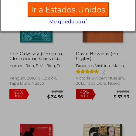
Ir a Estados Unidos
Me quedo aquí
 50.73
$ 27.97
45%
45%
dcto.
dcto.
27.90
$ 15.39
The Odyssey (Penguin
David Bowie is (en
Clothbound Classics)
Inglés)
(en Inglés)
Homer ; Rieu, E. V. ; Rieu, D.
Broackes, Victoria ; Marsh,
C. H.
Geoffrey
(3)
Penguin, 2010, 01 Edición,
Victoria & Albert Museum,
Tapa Dura, Nuevo
2013, Tapa Dura, Nuevo