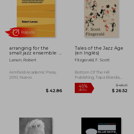
arranging for the
Tales of the Jazz Age
194.64
$ 48.24
small jazz ensemble: a
(en Inglés)
45%
45%
step-by-step guide
dcto.
dcto.
16.78
$ 26.53
Larson, Robert
Fitzgerald, F. Scott
with practical
exercises and
recorded examples
Armfield Academic Press,
Bottom Of The Hill
(en Inglés)
2010, Nuevo
Publishing, Tapa Blanda,
Nuevo