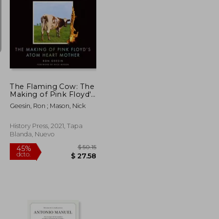
$ 32.77
$ 41.95
45%
dcto.
$ 18.02
$ 23.07
The Flaming Cow: The
Making of Pink Floyd'S
Atom Heart Mother
Geesin, Ron ; Mason, Nick
(en Inglés)
History Press, 2021, Tapa
Blanda, Nuevo