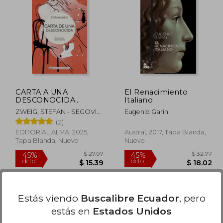
 48.39
40%
dcto.
29.03
$ 21.99
CARTA A UNA
El Renacimiento
DESCONOCIDA
Italiano
pocket Alma
ZWEIG, STEFAN - SEGOVIA,
Eugenio Garin
CARMEN
(2)
EDITORIAL ALMA, 2025,
Austral, 2017, Tapa Blanda,
Tapa Blanda, Nuevo
Nuevo
Estás viendo
Buscalibre Ecuador
, pero
estás en
Estados Unidos