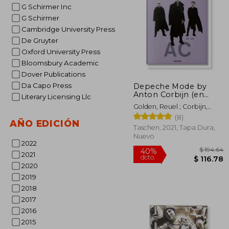
G Schirmer Inc
G Schirmer
Cambridge University Press
De Gruyter
Oxford University Press
Bloomsbury Academic
45%
Dover Publications
dcto.
$ 
Da Capo Press
Depeche Mode by
Anton Corbijn (en
Literary Licensing Llc
Inglés)
Golden, Reuel ; Corbijn,
Anton
(8)
AÑO EDICIÓN
Taschen, 2021, Tapa Dura,
Nuevo
2022
2021
2020
2019
2018
2017
2016
2015