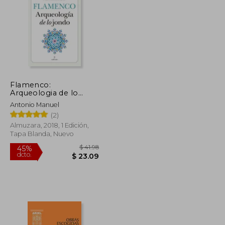
$ 98.05
$ 50.15
45%
dcto.
$ 53.93
$ 27.58
Flamenco:
Arqueologia de lo
Jondo
Antonio Manuel
(2)
Almuzara, 2018, 1 Edición,
Tapa Blanda, Nuevo