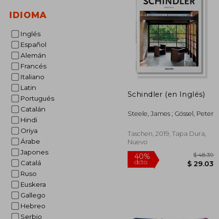
$
45%
IDIOMA
dcto.
$ 
Inglés
Español
Alemán
Francés
Italiano
Latin
Schindler (en Inglés)
Portugués
Catalán
Steele, James ; Gössel, Peter
Hindi
Oriya
Taschen, 2019, Tapa Dura,
Árabe
Nuevo
Japones
Catalá
Ruso
Euskera
Gallego
Hebreo
Serbio