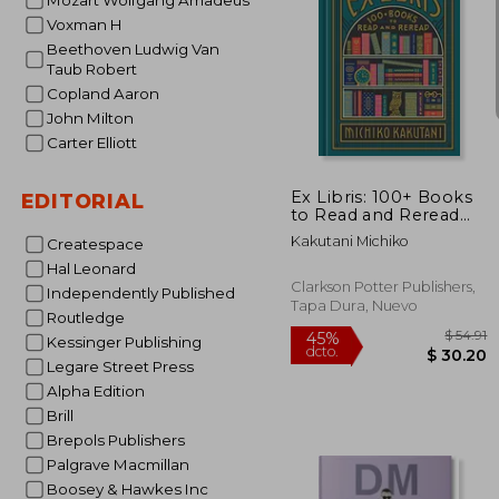
Mozart Wolfgang Amadeus
Voxman H
Beethoven Ludwig Van
Taub Robert
Copland Aaron
$
45%
John Milton
dcto.
$ 
Carter Elliott
Ex Libris: 100+ Books
EDITORIAL
to Read and Reread
(en Inglés)
Kakutani Michiko
Createspace
Hal Leonard
Clarkson Potter Publishers,
Independently Published
Tapa Dura, Nuevo
Routledge
Kessinger Publishing
Legare Street Press
Alpha Edition
Brill
Brepols Publishers
Palgrave Macmillan
Boosey & Hawkes Inc