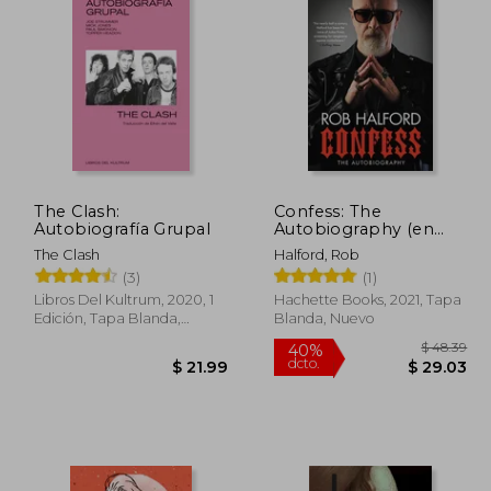
 83.01
$ 104.59
40%
40%
dcto.
dcto.
45.65
$ 62.75
The Clash:
Confess: The
Autobiografía Grupal
Autobiography (en
Inglés)
The Clash
Halford, Rob
(3)
(1)
Libros Del Kultrum, 2020, 1
Hachette Books, 2021, Tapa
Edición, Tapa Blanda,
Blanda, Nuevo
Nuevo