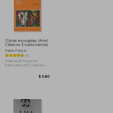
Obras escogidas (Ariel
$ 49.72
$ 41.98
Clásicos Ecuatorianos)
45%
dcto.
$ 27.34
$ 23.09
Pablo Palacio
(1)
Radmandí Proyectos
Editoriales, 2017, 2 Edición,
Tapa Blanda, Nuevo