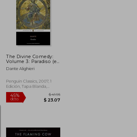
$ 48.39
$ 49.63
45%
dcto.
$ 29.03
$ 27.30
The Divine Comedy:
Volume 3: Paradiso (en
Inglés)
Dante Alighieri
Penguin Classics, 2007, 1
Edición, Tapa Blanda,
Nuevo