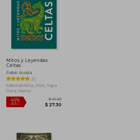
$ 27.69
$ 54.01
40%
dcto.
$ 16.62
$ 32.41
Mitos y Leyendas
Celtas
Pablo Acosta
(1)
Editorial Alma, 2024, Tapa
Dura, Nuevo