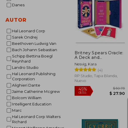
Danes
$
40%
AUTOR
dcto.
$ 
Hal Leonard Corp
Sarek Ondrej
Beethoven Ludwig Van
Bach Johann Sebastian
Britney Spears Oracle:
Schipp Bettina Boegl
A Deck and
Reynhard
Guidebook to be
Nesvig, Kara
Stronger Than
Landro Studio
(4)
Yesterday (en Inglés)
Hal Leonard Publishing
RP Studio, Tapa Blanda,
Corporation
Nuevo
Alighieri Dante
Jaime Catherine Mcgrew
Bolcom William
Intelligent Education
Marc
Hal Leonard Corp Walters
Richard