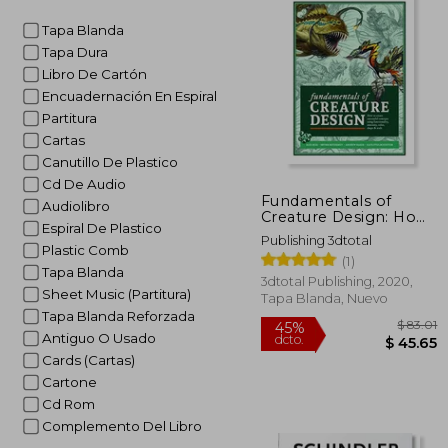
Tapa Blanda
Tapa Dura
Libro De Cartón
Encuadernación En Espiral
Partitura
Cartas
Canutillo De Plastico
Cd De Audio
Fundamentals of
Audiolibro
Creature Design: How
Espiral De Plastico
to Create Successful
Publishing 3dtotal
Concepts Using
Plastic Comb
(1)
Functionality,
Tapa Blanda
Anatomy, Color,
3dtotal Publishing, 2020,
Sheet Music (Partitura)
Shape & Scale (en
Tapa Blanda, Nuevo
Inglés)
Tapa Blanda Reforzada
Antiguo O Usado
Cards (Cartas)
Cartone
Cd Rom
Complemento Del Libro