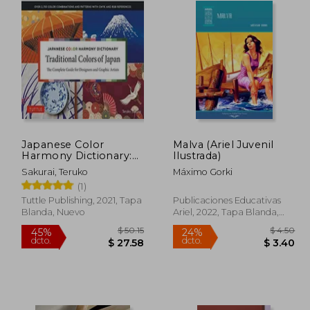
Japanese Color
Malva (Ariel Juvenil
Harmony Dictionary:
Ilustrada)
Traditional Colors: The
Sakurai, Teruko
Máximo Gorki
Complete Guide for
(1)
Designers and Graphic
Artists (Over 2,750
Tuttle Publishing, 2021, Tapa
Publicaciones Educativas
Color Combinations
Blanda, Nuevo
Ariel, 2022, Tapa Blanda,
and Patterns With
Nuevo
Cmyk and rgb
References) (en
Inglés)
 48.45
$ 50.15
45%
24%
dcto.
dcto.
26.65
$ 27.58