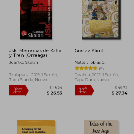
$ 54.91
$ 57.59
40%
45%
dcto.
dcto.
30.20
$ 34.56
Jsk. Memorias de Kalle
Gustav Klimt
y Tren (Orreaga)
Juantxo Skalari
Natter, Tobias G.
(9)
Txalaparta, 2019, 1 Edición,
Taschen, 2022, 1 Edición,
Tapa Blanda, Nuevo
Tapa Dura, Nuevo