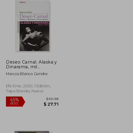
Deseo Carnal. Alaska y
Dinarama, mil
Campanas
Marcos Blanco Gendre
Efe Eme, 2020, 1 Edición,
Tapa Blanda, Nuevo
$ 4.50
$ 50.38
45%
dcto.
$ 3.40
$ 27.71