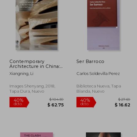
Contemporary
Ser Barroco
Architecture in China:
Towards a Critical
Xiangning, Li
Carlos Soldevilla Perez
Pragmatism (en
Inglés)
Images Shenyang, 2018,
Biblioteca Nueva, Tapa
Tapa Dura, Nuevo
Blanda, Nuevo