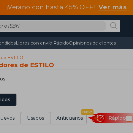
¡Verano con hasta 45% OFF!
Ver más
endidos
Libros con envío Rápido
Opiniones de clientes
s de ESTILO
cadores de ESTILO
os
sicos
Nuevo
uevos
Usados
Anticuarios
Rápido