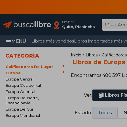
Enviar a
Quito, Pichincha
MENÚ
Libros más vendidos
Libros importados más v
Inicio
Libros
Calificador
CATEGORÍA
Libros de Europa
Calificadores De Lugar
Europa
Encontramos 480.397 Li
Europa Central
Europa Occidental
Europa Oriental
Ver:
Libros Fí
Europa Del Norte,
Escandinavia
Europa Del Sur
Estado:
Todos
N
Europa Meridional