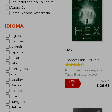
Encuadernación En Espiral
Audio Cd
Pasta Blanda Reforzada
IDIOMA
Inglés
Francés
Alemán
Hex
Español
Italiano
Thomas Olde Heuvelt
Latin
(13)
Portugués
Nocturna Ediciones, 2020,
Ruso
Tapa Blanda, Nuevo
Catalán
Danes
Polaco
Sueco
Hungaro
Hebreo