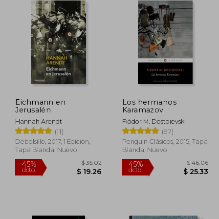
Eichmann en
Los hermanos
Jerusalén
Karamazov
Hannah Arendt
Fiódor M. Dostoievski
(11)
(97)
Debolsillo, 2017, 1 Edición,
Penguin Clásicos, 2015, Tapa
Tapa Blanda, Nuevo
Blanda, Nuevo
 48.45
$ 35.02
45%
45%
dcto.
dcto.
26.65
$ 19.26