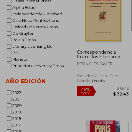
Hassell Street Press
Alpha Edition
Independently Published
Gale Ncco Print Editions
Oxford University Press
$
40%
dcto.
$ 
De Gruyter
Palala Press
Literary Licensing Llc
Correspondencia
Brill
Entre José Lezama
Planeta
Lima y María
FORNIELES JAVIER
Princeton University Press
Zambrano y Entre
ANDALUCIA
María Zambrano y
María Luisa Bautista
Espuela De Plata, Tapa
AÑO EDICIÓN
Blanda,
Usado
2022
2021
2020
2019
2018
2017
2016