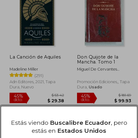
 125.22
$ 36.29
45%
45%
dcto.
dcto.
68.87
$ 19.96
La Canción de Aquiles
Don Quijote de la
Mancha. Tomo 1
Madeline Miller
Miguel De Cervantes
Saavedra
(291)
Adn Editores, 2021, Tapa
Promoción Ediciones,, Tapa
Dura, Nuevo
Dura,
Usado
Estás viendo
Buscalibre Ecuador
, pero
estás en
Estados Unidos