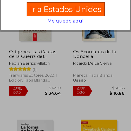
Ir a Estados Unidos
Me quedo aquí
 68.84
$ 53.42
45%
45%
dcto.
dcto.
41.30
$ 29.38
Orígenes. Las Causas
Os Acordareis de la
de la Guerra del
Doncella
Pacífico. Versión Final
Fabián Berríos Villalón
Ricardo De La Cierva
(1)
Tranviares Editores, 2022, 1
Planeta, Tapa Blanda,
Edición, Tapa Blanda,
Usado
Nuevo