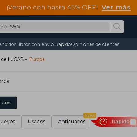
¡Verano con hasta 45% OFF!
Ver más
endidos
Libros con envío Rápido
Opiniones de clientes
es de LUGAR
Europa
bros
sicos
Nuevo
uevos
Usados
Anticuarios
Rápido