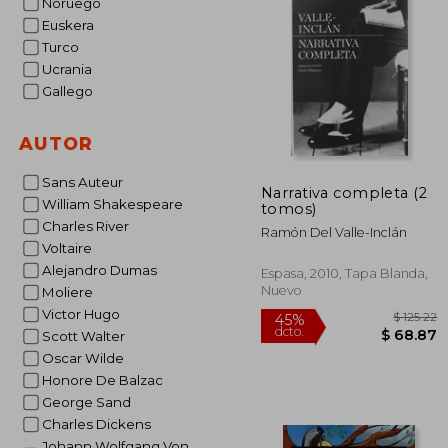
Noruego
$
45%
Euskera
dcto.
$ 
Turco
Ucrania
Gallego
AUTOR
Sans Auteur
Narrativa completa (2
William Shakespeare
tomos)
Charles River
Ramón Del Valle-Inclán
Voltaire
Alejandro Dumas
Espasa, 2010, Tapa Blanda,
Nuevo
Moliere
Victor Hugo
Scott Walter
Oscar Wilde
Honore De Balzac
George Sand
Charles Dickens
Johann Wolfgang Von