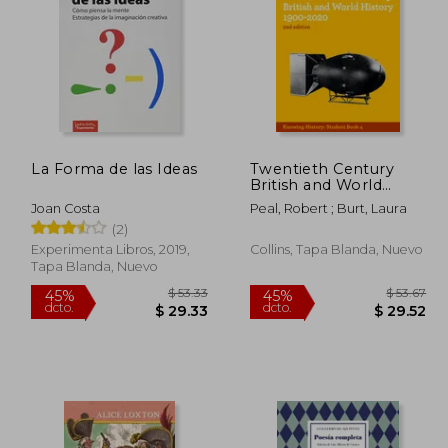
 58.96
$ 62.98
45%
45%
dcto.
dcto.
32.43
$ 34.64
La Forma de las Ideas
Twentieth Century
British and World
History 1900-2020 (en
Joan Costa
Peal, Robert ; Burt, Laura
Inglés)
(2)
Experimenta Libros, 2019,
Collins, Tapa Blanda, Nuevo
Tapa Blanda, Nuevo