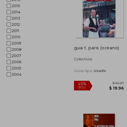
2015
2014
2013
2012
2011
2010
$
45%
dcto.
2009
$ 
guia t. paris (oceano)
2008
2007
Colectivos
2006
2005
Guias Apa,
Usado
2004