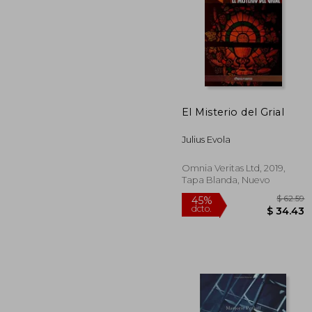
El Misterio del Grial
$
45%
dcto.
$ 
Julius Evola
Omnia Veritas Ltd, 2019,
Tapa Blanda, Nuevo