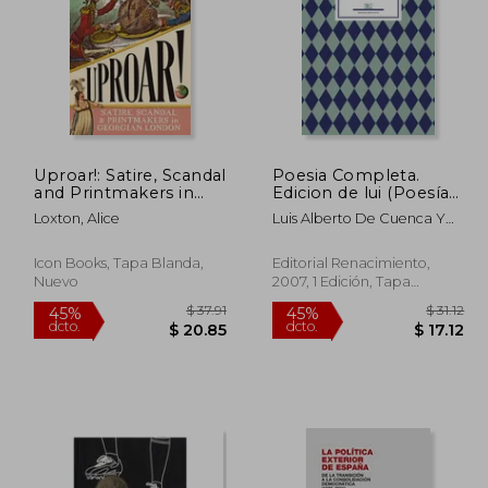
Uproar!: Satire, Scandal
Poesia Completa.
 36.29
$ 53.33
and Printmakers in
Edicion de lui (Poesía
45%
45%
Georgian London (en
Universal)
dcto.
dcto.
19.96
$ 29.33
Loxton, Alice
Luis Alberto De Cuenca Y
Inglés)
Prado; Guillermo De
Aquitania
Icon Books, Tapa Blanda,
Editorial Renacimiento,
Nuevo
2007, 1 Edición, Tapa
Blanda, Nuevo