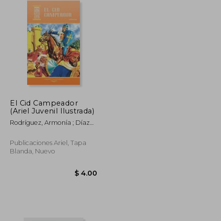
El Cid Campeador
(Ariel Juvenil Ilustrada)
Rodríguez, Armonía ; Díaz
Ycaza, Rafael ; /72, Eduardo
Publicaciones Ariel, Tapa
Blanda, Nuevo
$ 46.06
$ 25.33
$ 4.00