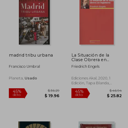
 52.03
$ 50.39
45%
40%
dcto.
dcto.
28.61
$ 27.71
madrid tribu urbana
La Situación de la
Clase Obrera en
Inglaterra
Francisco Umbral
Friedrich Engels
Planeta,
Usado
Ediciones Akal, 2020, 1
Edición, Tapa Blanda,
Nuevo