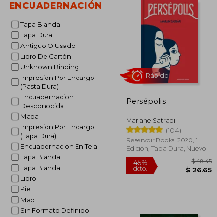
ENCUADERNACIÓN
Tapa Blanda
Tapa Dura
Antiguo O Usado
Libro De Cartón
Unknown Binding
Impresion Por Encargo
(Pasta Dura)
Encuadernacion
Persépolis
Desconocida
Rápido
Mapa
Marjane Satrapi
Impresion Por Encargo
(104)
(Tapa Dura)
Reservoir Books, 2020, 1
Encuadernacion En Tela
Edición, Tapa Dura, Nuevo
Tapa Blanda
Tapa Blanda
Libro
Piel
Map
$
45%
Sin Formato Definido
dcto.
$ 