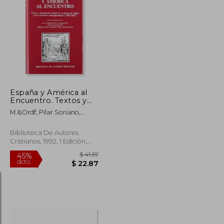
$ 46.94
$ 34.88
45%
dcto.
$ 25.82
$ 19.18
España y América al
Encuentro. Textos y
Documentos Desde
M.&Ordf; Pilar Soriano,
los Cronistas de Indias
M.&Ordf;
a los Escritores
Enriqueta;G&Oacute;Mez
Contemporáneos
Biblioteca De Autores
Del Manzano,
(1492-1992) (Normal)
Cristianos, 1992, 1 Edición,
Mercedes;Ma&Iacute;Cas
Tapa Dura, Nuevo