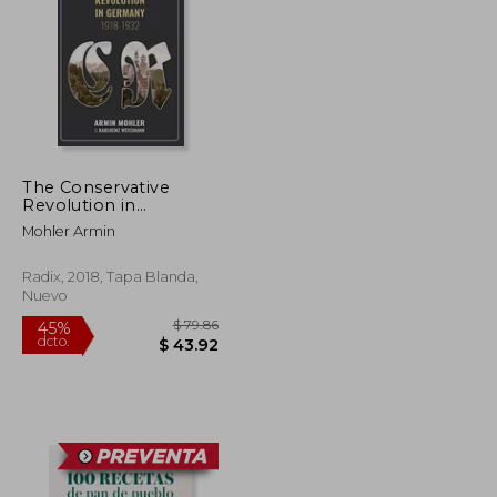
$ 30.66
$ 30.52
45%
dcto.
$ 16.86
$ 16.78
The Conservative
Revolution in
Germany, 1918-1932
Mohler Armin
(en Inglés)
Radix, 2018, Tapa Blanda,
Nuevo