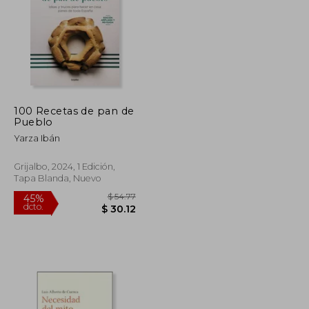
100 Recetas de pan de
$ 53.67
$ 79.86
Pueblo
45%
dcto.
$ 29.52
$ 43.92
Yarza Ibán
Grijalbo, 2024, 1 Edición,
Tapa Blanda, Nuevo