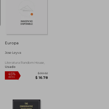
$ 181.69
$ 41.57
45%
dcto.
$ 99.93
$ 22.87
Europa
Jose Leyva
Literatura Random House,
Usado