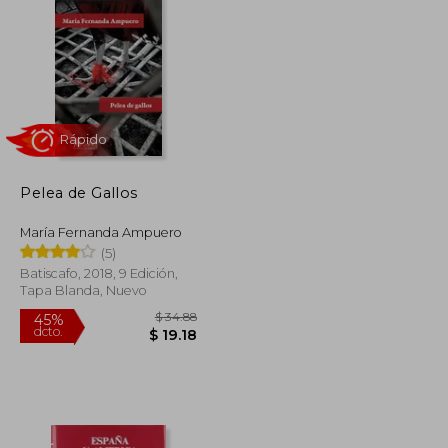
$ 93.39
$ 209.22
45%
dcto.
$ 56.03
$ 115.07
Pelea de Gallos
María Fernanda Ampuero
(5)
Batiscafo, 2018, 9 Edición,
Tapa Blanda, Nuevo
Rápido