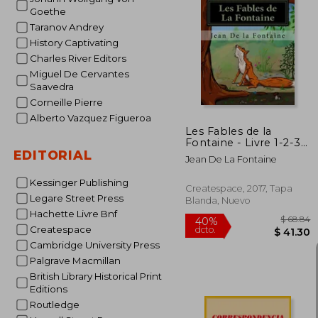
Goethe
Taranov Andrey
$
45%
History Captivating
dcto.
$ 
Charles River Editors
Miguel De Cervantes
Saavedra
Corneille Pierre
Alberto Vazquez Figueroa
Les Fables de la
Fontaine - Livre 1-2-3-
4 (en Francés)
EDITORIAL
Jean De La Fontaine
Kessinger Publishing
Createspace, 2017, Tapa
Legare Street Press
Blanda, Nuevo
Hachette Livre Bnf
Createspace
Cambridge University Press
Palgrave Macmillan
British Library Historical Print
Editions
Routledge