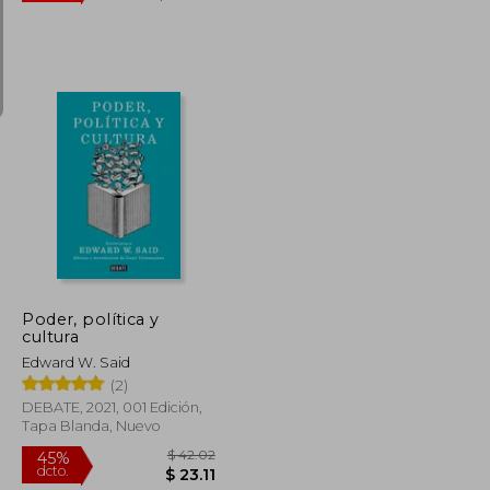
$ 57.31
$ 46.49
40%
dcto.
$ 31.52
$ 27.89
Poder, política y
cultura
Edward W. Said
(2)
DEBATE, 2021, 001 Edición,
Tapa Blanda, Nuevo