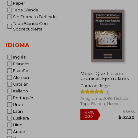
Paper
45%
dcto.
$ 
Tapa Blanda
Sin Formato Definido
Tapa Blanda Con
Sobrecubierta
IDIOMA
Inglés
Francés
Español
Mejor Que Ficcion:
Alemán
Cronicas Ejemplares
Catalán
Carriaon, Jorge
Italiano
(1)
Portugués
Anagrama, 2018, 1 Edición,
Tapa Blanda, Nuevo
Urdu
Latin
Euskera
Hindi
Árabe