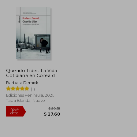
$ 53.09
$ 43.45
45%
dcto.
$ 31.85
$ 23.90
Querido Lider: La Vida
Cotidiana en Corea del
Norte
Barbara Demick
(1)
Ediciones Península, 2021,
Tapa Blanda, Nuevo