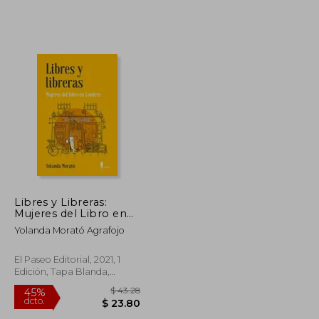
$ 58.06
$ 42.02
45%
dcto.
$ 31.93
$ 23.11
Libres y Libreras:
Mujeres del Libro en
Londres
Yolanda Morató Agrafojo
El Paseo Editorial, 2021, 1
Edición, Tapa Blanda,
Nuevo