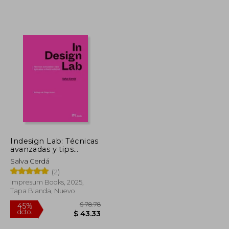
Indesign Lab: Técnicas
avanzadas y tips
$ 45.18
$ 43.28
45%
aplicados a diseño
Salva Cerdá
dcto.
$ 24.85
$ 23.80
editorial
(2)
Impresum Books, 2025,
Tapa Blanda, Nuevo