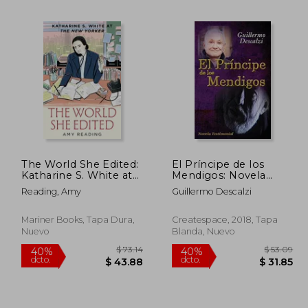
$ 56.41
$ 35.02
45%
40%
dcto.
dcto.
31.03
$ 19.26
The World She Edited:
El Príncipe de los
Katharine S. White at
Mendigos: Novela
the New Yorker (en
Testimonial
Reading, Amy
Guillermo Descalzi
Inglés)
Mariner Books, Tapa Dura,
Createspace, 2018, Tapa
Nuevo
Blanda, Nuevo