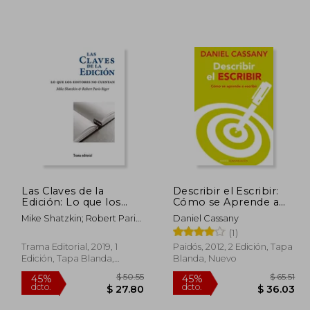
Las Claves de la
Describir el Escribir:
Edición: Lo que los
Cómo se Aprende a
 34.44
45%
Editores no Cuentan:
Escribir
Mike Shatzkin; Robert Paris
Daniel Cassany
dcto.
18.94
$ 21.85
28 (Tipos Móviles)
Riger
(1)
Trama Editorial, 2019, 1
Paidós, 2012, 2 Edición, Tapa
Edición, Tapa Blanda,
Blanda, Nuevo
Nuevo