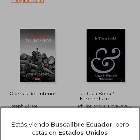
Comprar Usado
 36.29
$ 58.55
45%
45%
dcto.
dcto.
19.96
$ 32.20
Guerras del Interior
Is This a Book?
(Elements in
Publishing and Book
Joseph Zárate
Phillips, Angus ; Kova&#269;,
Culture) (en Inglés)
Miha
Debate, 2019, 001 Edición,
Cambridge University Press,
Estás viendo
Buscalibre Ecuador
, pero
Tapa Blanda, Nuevo
2022, Tapa Blanda, Nuevo
estás en
Estados Unidos