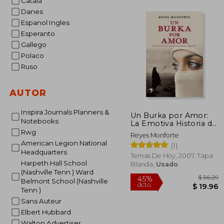
Catalá
Danes
Espanol Ingles
45%
Esperanto
dcto.
$ 
Gallego
Polaco
Ruso
AUTOR
Inspira Journals Planners &
Un Burka por Amor:
Notebooks
La Emotiva Historia de
una Espanola
Rwg
Reyes Monforte
Atrapada en
American Legion National
(1)
Afganistan (Temas de
Headquarters
Hoy)
Temas De Hoy, 2007, Tapa
Harpeth Hall School
Blanda,
Usado
(Nashville Tenn ) Ward
Belmont School (Nashville
Tenn )
Sans Auteur
Elbert Hubbard
Walton Advertiser