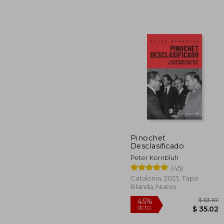
Pinochet
Desclasificado
$
45%
Peter Kornbluh
dcto.
$ 
(45)
Catalonia, 2023, Tapa
Blanda, Nuevo