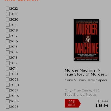
2022
2021
2020
2019
2018
2017
2016
2015
2014
2013
2012
$
45%
2011
dcto.
$ 
Murder Machine: A
2010
True Story of Murder,
Madness, and the
2009
Gene Mustain; Jerry Capeci
Mafia (Onyx) (en
2008
Inglés)
2007
Onyx True Crime, 1993,
Tapa Blanda, Nuevo
2006
2004
2003