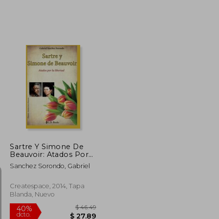
$ 70.03
$ 50.18
45%
dcto.
$ 38.52
$ 27.60
Sartre Y Simone De
Beauvoir: Atados Por
La Libertad (grandes
Sanchez Sorondo, Gabriel
Amores De La
Historia) (volume 5)
(spanish Edition)
Createspace, 2014, Tapa
Blanda, Nuevo