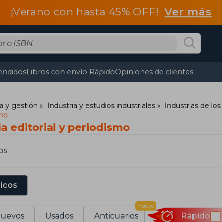
¡Verano con hasta 45% OFF!
Ver más
endidos
Libros con envío Rápido
Opiniones de clientes
a y gestión
Industria y estudios industriales
Industrias de l
smo
ia editorial y periodismo
os
sicos
Nuevo
uevos
Usados
Anticuarios
Rápido