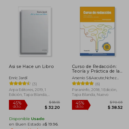
$ 58.55
$ 73.14
40%
40%
dcto.
dcto.
32.20
$ 43.88
Asi se Hace un Libro
Curso de Redacción:
Teoría y Práctica de la
Composición y del
Enric Jardí
Arsenio S&Aacute;Nchez
Estilo
P&Eacute;Rez
(3)
(6)
Arpa Editores, 2019, 1
Paraninfo, 2018, 1 Edición,
Edición, Tapa Blanda,
Tapa Blanda, Nuevo
Nuevo
Disponible
Usado
en Buen Estado a
$ 19.96
.