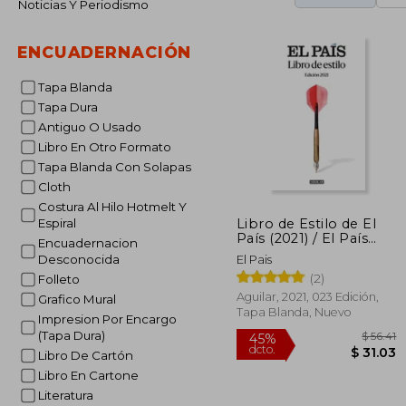
Noticias Y Periodismo
ENCUADERNACIÓN
Tapa Blanda
Tapa Dura
Antiguo O Usado
Libro En Otro Formato
Tapa Blanda Con Solapas
Cloth
Costura Al Hilo Hotmelt Y
Libro de Estilo de El
Espiral
País (2021) / El País
Encuadernacion
Style Book (2021)
Desconocida
El Pais
(2)
Folleto
Aguilar, 2021, 023 Edición,
Grafico Mural
Tapa Blanda, Nuevo
Impresion Por Encargo
(Tapa Dura)
Libro De Cartón
Libro En Cartone
Literatura