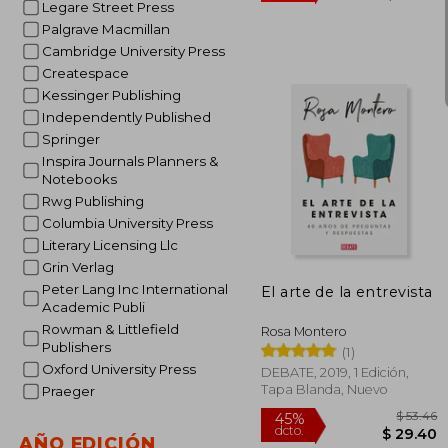
Legare Street Press
Palgrave Macmillan
Cambridge University Press
Createspace
Kessinger Publishing
Independently Published
Springer
Inspira Journals Planners &
Notebooks
Rwg Publishing
Columbia University Press
40%
dcto.
$ 
Literary Licensing Llc
Grin Verlag
Peter Lang Inc International
El arte de la entrevista
Academic Publi
Rowman & Littlefield
Rosa Montero
Publishers
(1)
Oxford University Press
DEBATE, 2019, 1 Edición,
Tapa Blanda, Nuevo
Praeger
AÑO EDICIÓN