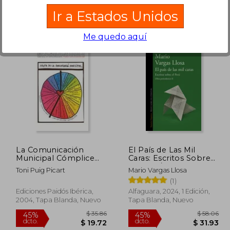
Ir a Estados Unidos
Me quedo aquí
$ 34.51
$ 43.19
45%
45%
dcto.
dcto.
20.71
$ 23.75
La Comunicación
El País de Las Mil
Municipal Cómplice
Caras: Escritos Sobre
con los Ciudadanos.
El Perú / A Country of
Toni Puig Picart
Mario Vargas Llosa
Somos una Marca de
a Thousand Faces:
(1)
Servicios Pública con
Writings about Peru
Propuestas
Ediciones Paidós Ibérica,
Alfaguara, 2024, 1 Edición,
Innovadoras y un
2004, Tapa Blanda, Nuevo
Tapa Blanda, Nuevo
Estilo Entusiasta