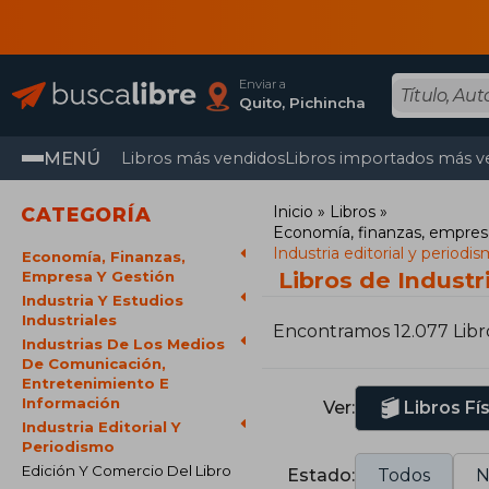
Enviar a
Quito, Pichincha
MENÚ
Libros más vendidos
Libros importados más v
Inicio
Libros
CATEGORÍA
Economía, finanzas, empres
Industria editorial y periodi
Economía, Finanzas,
Libros de Industr
Empresa Y Gestión
Industria Y Estudios
Industriales
Encontramos 12.077 Libr
Industrias De Los Medios
De Comunicación,
Entretenimiento E
Información
Ver:
Libros Fí
Industria Editorial Y
Periodismo
Edición Y Comercio Del Libro
Estado:
Todos
N