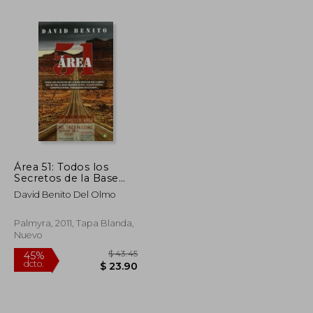
$ 43.34
$ 36.98
45%
dcto.
$ 26.00
$ 20.34
Área 51: Todos los
Secretos de la Base
Militar más Famosa
David Benito Del Olmo
del Mundo al
Descubierto: Ovnis,
Vuelos Espías,
Palmyra, 2011, Tapa Blanda,
Conspiraciones,
Nuevo
Programas Nucleares