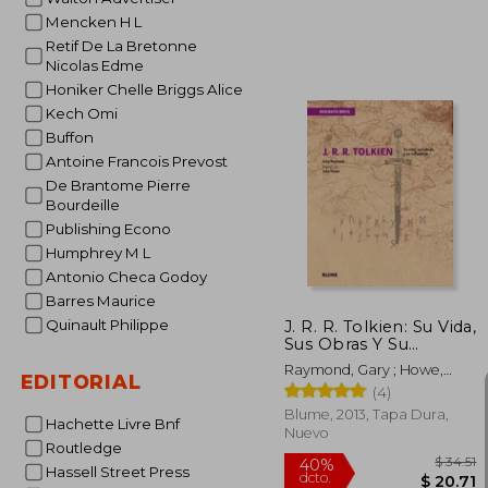
Mencken H L
Retif De La Bretonne
Nicolas Edme
Honiker Chelle Briggs Alice
$
45%
Kech Omi
dcto.
$ 
Buffon
Antoine Francois Prevost
De Brantome Pierre
Bourdeille
Publishing Econo
Humphrey M L
Antonio Checa Godoy
Barres Maurice
Quinault Philippe
J. R. R. Tolkien: Su Vida,
Sus Obras Y Su
Influencia
Raymond, Gary ; Howe,
EDITORIAL
John
(4)
Blume, 2013, Tapa Dura,
Hachette Livre Bnf
Nuevo
Routledge
Hassell Street Press