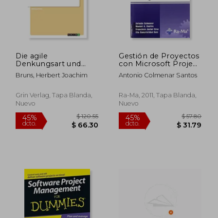
Die agile
Gestión de Proyectos
$ 43.19
$ 68.
45%
45%
Denkungsart und
con Microsoft Project
dcto.
dcto.
$ 23.75
$ 37.
HERMES 5.1:
2010
Bruns, Herbert Joachim
Antonio Colmenar Santos
Herleitung und
Anwendung zur
Untersuchung der
Grin Verlag, Tapa Blanda,
Ra-Ma, 2011, Tapa Blanda,
agilen Substanz von
Nuevo
Nuevo
HERMES 5.1 (en
Alemán)