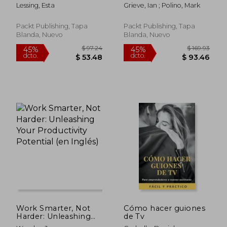
Guide: Expert tips and
(en Inglés)
Lessing, Esta
Grieve, Ian ; Polino, Mark
practices in business
analysis to pass the
certification exams
Packt Publishing, Tapa
Packt Publishing, Tapa
on the first attempt
Blanda, Nuevo
Blanda, Nuevo
(en Inglés)
$ 84.64
$ 82
40%
40%
dcto.
dcto.
$ 50.78
$ 49.
Work Smarter, Not
Cómo hacer guiones
Harder: Unleashing
de Tv
Your Productivity