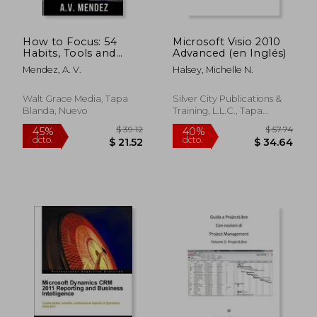
How to Focus: 54
Microsoft Visio 2010
Habits, Tools and
Advanced (en Inglés)
Ideas to Create
Mendez, A. V.
Halsey, Michelle N.
Superhuman Focus,
Eliminate
Distractions, Stop
Walt Grace Media, Tapa
Silver City Publications &
Procrastination and
Blanda, Nuevo
Training, L.L.C., Tapa
Achieve More W (en
Blanda, Nuevo
Inglés)
$ 107.09
$ 59.
45%
45%
dcto.
dcto.
$ 58.90
$ 32.