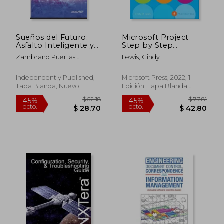
Sueños del Futuro:
Microsoft Project
Asfalto Inteligente y
Step by Step
Levitación Magnética
(Covering Project
Zambrano Puertas,
Lewis, Cindy
Online Desktop
Marcelo
Client) (en Inglés)
Independently Published,
Microsoft Press, 2022, 1
Tapa Blanda, Nuevo
Edición, Tapa Blanda,
Nuevo
$ 92.39
$ 73
45%
40%
dcto.
dcto.
$ 50.81
$ 44.