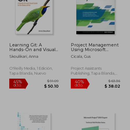
Learning Git: A
Project Management
Hands-On and Visual
Using Microsoft
Guide to the Basics of
Project 2013: A
Skoulikari, Anna
Cicala, Gus
git (en Inglés)
Training and
Reference Guide for
Project Managers
O'Reilly Media, 1 Edición,
Project Assistants
Using Standard,
Tapa Blanda, Nuevo
Publishing, Tapa Blanda,
Professional, Server,
Nuevo
Web Application and
Project Online (en
Inglés)
$ 91.09
$ 63.
45%
40%
dcto.
dcto.
$ 50.10
$ 38.