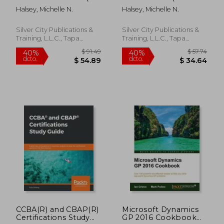
Inglés)
Inglés)
Halsey, Michelle N.
Halsey, Michelle N.
Silver City Publications &
Silver City Publications &
Training, L.L.C., Tapa
Training, L.L.C., Tapa
Blanda, Nuevo
Blanda, Nuevo
$ 159.43
$ 59.
45%
45%
dcto.
dcto.
$ 87.69
$ 32.
CCBA(R) and CBAP(R)
Microsoft Dynamics
Certifications Study
GP 2016 Cookbook