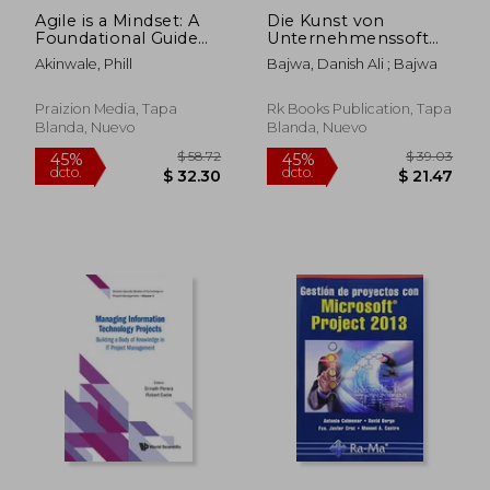
Agile is a Mindset: A
Die Kunst von
Foundational Guide
Unternehmenssoftware:
to Agile (en Inglés)
Ein umfassender
Akinwale, Phill
Bajwa, Danish Ali ; Bajwa
Leitfaden für Erfolg
(en Alemán)
Praizion Media, Tapa
Rk Books Publication, Tapa
Blanda, Nuevo
Blanda, Nuevo
$ 56.22
$ 68.
45%
45%
dcto.
dcto.
$ 30.92
$ 37.