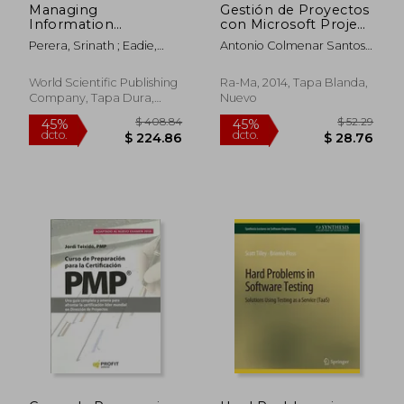
Managing
Gestión de Proyectos
Information
con Microsoft Project
Technology Projects:
2013
Perera, Srinath ; Eadie,
Antonio Colmenar Santos;
Building a Body of
Robert
Fco. Javier Cruz Castañón;
Knowledge in It
Manuel A. Castro Gil; David
Project Management
World Scientific Publishing
Ra-Ma, 2014, Tapa Blanda,
Borge Díez
(en Inglés)
Company, Tapa Dura,
Nuevo
Nuevo
$ 148.39
$ 88.
45%
45%
dcto.
dcto.
$ 81.62
$ 48.