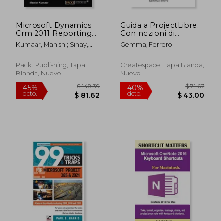
Microsoft Dynamics
Guida a ProjectLibre.
Crm 2011 Reporting
Con nozioni di
(en Inglés)
Project Management
Kumaar, Manish ; Sinay,
Gemma, Ferrero
(en Italiano)
Damian
Packt Publishing, Tapa
Createspace, Tapa Blanda,
Blanda, Nuevo
Nuevo