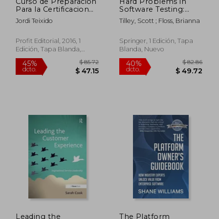
Curso de Preparacion
Hard Problems in
Para la Certificacion
Software Testing:
pmp
Solutions Using
Jordi Teixido
Tilley, Scott ; Floss, Brianna
Testing as a Service
(Taas) (en Inglés)
Profit Editorial, 2016, 1
Springer, 1 Edición, Tapa
Edición, Tapa Blanda,
Blanda, Nuevo
Nuevo
$ 58.72
$ 39.
45%
45%
dcto.
dcto.
$ 32.30
$ 21.
Leading the
The Platform