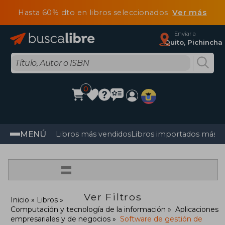
Hasta 60% dto en libros seleccionados
Ver más
Enviar a
Quito, Pichincha
0
MENÚ
Libros más vendidos
Libros importados más v
=
Ver Filtros
Inicio
Libros
Computación y tecnología de la información
Aplicaciones
empresariales y de negocios
Software de gestión de