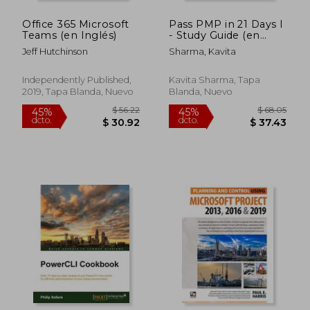
Office 365 Microsoft
Pass PMP in 21 Days I
$ 148.39
$ 71
45%
40%
Teams (en Inglés)
- Study Guide (en
dcto.
dcto.
$ 81.62
$ 43.
Inglés)
Jeff Hutchinson
Sharma, Kavita
Independently Published,
Kavita Sharma, Tapa
2019, Tapa Blanda, Nuevo
Blanda, Nuevo