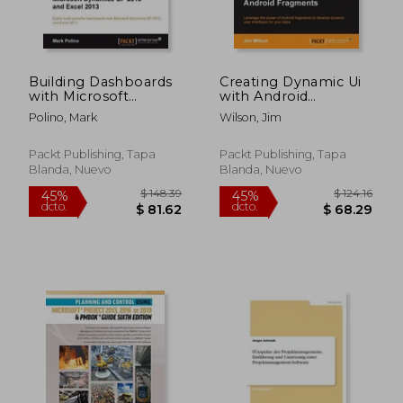
Building Dashboards
Creating Dynamic Ui
with Microsoft
with Android
Dynamics GP 2013
Fragments (en
Polino, Mark
Wilson, Jim
and Excel 2013 (en
Inglés)
Inglés)
Packt Publishing, Tapa
Packt Publishing, Tapa
Blanda, Nuevo
Blanda, Nuevo
$ 40.86
$ 40.
40%
40%
dcto.
dcto.
$ 24.52
$ 24.