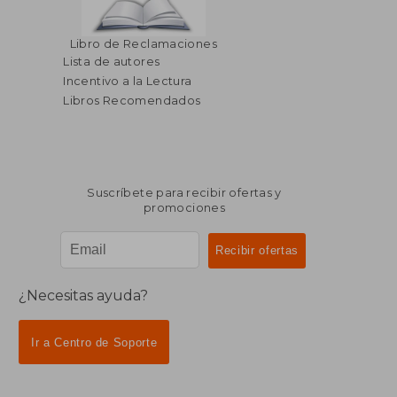
$ 46.28
$ 36.
45%
45%
Libro de Reclamaciones
dcto.
dcto.
$ 25.45
$ 20.
Lista de autores
Incentivo a la Lectura
Libros Recomendados
Suscríbete para recibir ofertas y
promociones
¿Necesitas ayuda?
Ir a Centro de Soporte