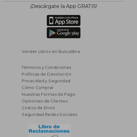
$ 97.24
$ 169.
45%
45%
¡Descárgate la App GRATIS!
dcto.
dcto.
$ 53.48
$ 93.
Vender Libros en Buscalibre
Términos y Condiciones
Políticas de Devolución
Privacidad y Seguridad
Cómo Comprar
Nuestras Formas de Pago
Opiniones de Clientes
Costos de Envío
Seguridad Redes Sociales