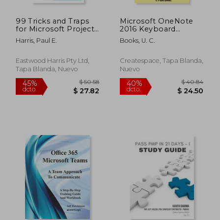
$ 39.12
$ 57.
45%
40%
dcto.
dcto.
$ 21.52
$ 34.
99 Tricks and Traps
Microsoft OneNote
for Microsoft Project
2016 Keyboard
365 and 2021: A Casual
Shortcuts For
Harris, Paul E.
Books, U. C.
User Guide Including
Macintosh (en Inglés)
2019, 2016 and 2013
(en Inglés)
Eastwood Harris Pty Ltd,
Createspace, Tapa Blanda,
Tapa Blanda, Nuevo
Nuevo