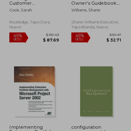
Customer
Owner's Guidebook:
Experience:
How industry experts
Cook, Sarah
Williams, Shane
Inspirational Service
unlock value from
Leadership (en
enterprise software
Inglés)
(en Inglés)
Routledge, Tapa Dura,
Shane Williams Executive,
Nuevo
Tapa Blanda, Nuevo
$ 408.84
$ 52.
45%
45%
dcto.
dcto.
$ 224.86
$ 28.
Implementing
configuration