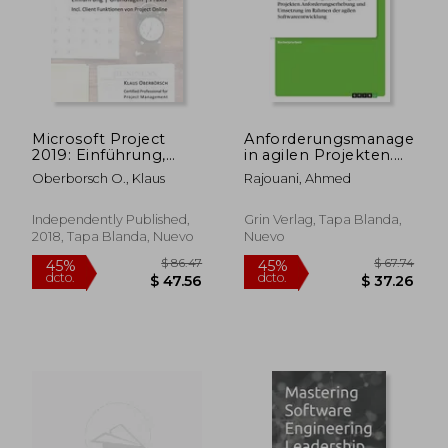
$ 56.26
$ 57.
40%
40%
dcto.
dcto.
$ 33.76
$ 34.
Microsoft Project
Anforderungsmanagemen
2019: Einführung,
in agilen Projekten.
Grundlagen, Praxis
Anforderungserhebung
Oberborsch O., Klaus
Rajouani, Ahmed
(en Alemán)
und Umsetzung im
Rahmen der agilen
Softwareentwicklung
Independently Published,
Grin Verlag, Tapa Blanda,
(en Alemán)
2018, Tapa Blanda, Nuevo
Nuevo