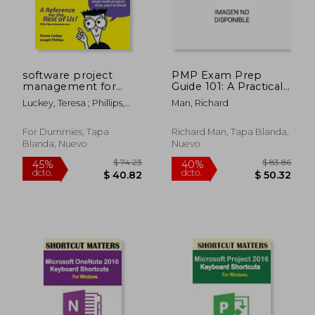
software project
PMP Exam Prep
management for
Guide 101: A Practical
dummies (en Inglés)
Guide to Ace Your
Luckey, Teresa ; Phillips,
Man, Richard
Exam and Advance
Joseph
$ 120.55
$ 57.
45%
45%
Your Career (en
dcto.
dcto.
$ 66.30
$ 31.
Inglés)
For Dummies, Tapa
Richard Man, Tapa Blanda,
Blanda, Nuevo
Nuevo