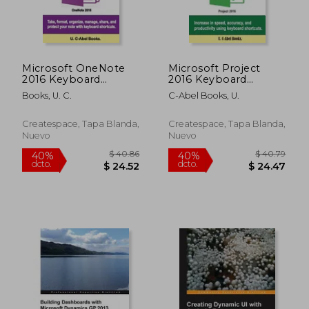
Microsoft OneNote
Microsoft Project
2016 Keyboard
2016 Keyboard
Shortcuts For
Shortcuts For
Books, U. C.
C-Abel Books, U.
Windows (en Inglés)
Windows (en Inglés)
Createspace, Tapa Blanda,
Createspace, Tapa Blanda,
Nuevo
Nuevo
$ 74.23
$ 83.
45%
40%
dcto.
dcto.
$ 40.82
$ 50.