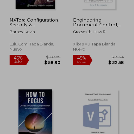
NXTera Configuration,
Engineering
Security &
Document Control,
Troubleshooting (en
Correspondence and
Barnes, Kevin
Grossmith, Huw R.
Inglés)
Information
Management
(Includes Software
Lulu.com, Tapa Blanda,
Xlibris Au, Tapa Blanda,
Selection Guide) for
Nuevo
Nuevo
All (en Inglés)
$ 52.18
$ 77
45%
45%
dcto.
dcto.
$ 28.70
$ 42.