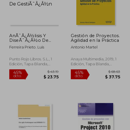
$ 102.90
$ 106.
45%
45%
dcto.
dcto.
$ 56.59
$ 58.
AnÃ¯Â¿Â½lisis Y
Gestión de Proyectos.
DiseÃ¯Â¿Â½o De
Agilidad en la Práctica
Aplicaciones
Ferreira Prieto. Luis
Antonio Martel
InformÃ¯Â¿Â½ticas
De GestiÃ¯Â¿Â½n
Punto Rojo Libros. S.L., 1
Anaya Multimedia, 2019, 1
Edición, Tapa Blanda,
Edición, Tapa Blanda,
Nuevo
Nuevo