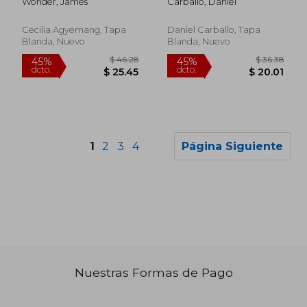
Wonder, James
Carballo, Daniel
Potential (en Inglés)
Cecilia Agyemang, Tapa
Daniel Carballo, Tapa
Blanda, Nuevo
Blanda, Nuevo
1
2
3
4
Página Siguiente
Nuestras Formas de Pago
$ 91.49
$ 57.
40%
40%
dcto.
dcto.
$ 54.89
$ 34.