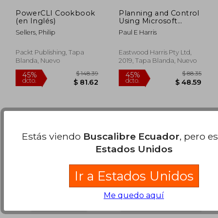
PowerCLI Cookbook
Planning and Control
(en Inglés)
Using Microsoft
Project 2013, 2016 &
Sellers, Philip
Paul E Harris
2019 (en Inglés)
$ 50.58
$ 40.
45%
40%
dcto.
dcto.
$ 27.82
$ 24.
Packt Publishing, Tapa
Eastwood Harris Pty Ltd,
Blanda, Nuevo
2019, Tapa Blanda, Nuevo
Estás viendo
Buscalibre Ecuador
, pero e
Estados Unidos
Ir a Estados Unidos
Me quedo aquí