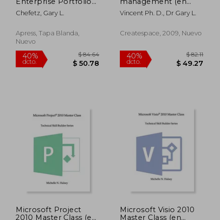
Enterprise Portfolio
management (en
Management with
Inglés)
Chefetz, Gary L.
Vincent Ph. D., Dr Gary L.
Microsoft Project
Server 2002 (en
Inglés)
Apress, Tapa Blanda,
Createspace, 2009, Nuevo
Nuevo
$ 85.72
$ 82.
45%
40%
dcto.
dcto.
$ 47.15
$ 49.
Microsoft Project
Microsoft Visio 2010
2010 Master Class (en
Master Class (en