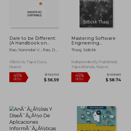
$ 86.47
$ 67.
45%
45%
dcto.
dcto.
$ 47.56
$ 37.
Dare to be Different:
Mastering Software
(A Handbook on
Engineering
Practical
Leadership (en
Rao, Narendar V. ; Rao, D.
Thaaj, Sidickk
Management
Inglés)
Vasudeva
Insights) (en Inglés)
Xlibris Us, Tapa Dura,
Independently Published,
Nuevo
Tapa Blanda, Nuevo