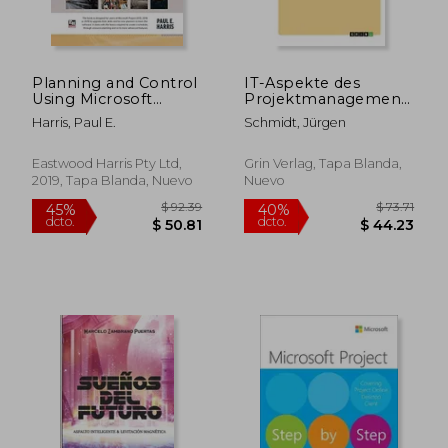
Planning and Control
IT-Aspekte des
Using Microsoft
Projektmanagements.
Project 2013, 2016 or
Einführung und
Harris, Paul E.
Schmidt, Jürgen
2019 & Pmbok Guide
Umsetzung einer
Sixth Edition (en
Projektmanagement-
Inglés)
Software (en Alemán)
Eastwood Harris Pty Ltd,
Grin Verlag, Tapa Blanda,
2019, Tapa Blanda, Nuevo
Nuevo
$ 148.39
$ 124
45%
45%
dcto.
dcto.
$ 81.62
$ 68.