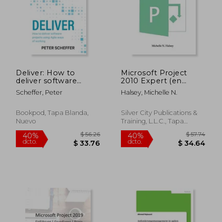
Deliver: How to
Microsoft Project
deliver software
2010 Expert (en
projects using Agile
Inglés)
Scheffer, Peter
Halsey, Michelle N.
ways of working (en
Inglés)
Bookpod, Tapa Blanda,
Silver City Publications &
Nuevo
Training, L.L.C., Tapa
Blanda, Nuevo