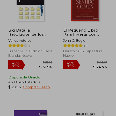
Big Data la
El Pequeño Libro
Revolucion de los
Para Invertir con
Datos Masivos
Sentido Común: El
Varios Autores
John C. Bogle
Mejor Método Para
(1)
(21)
Garantizar la
Rentabilidad en Bolsa
Turner, 2013, 1 Edición, Tapa
Deusto, 2016, Tapa Dura,
Blanda, Nuevo
Nuevo
Disponible
Usado
en Buen Estado a
$ 29.96
.
Comprar Usado
$ 58.12
$ 45.
45%
45%
dcto.
dcto.
$ 31.96
$ 24.