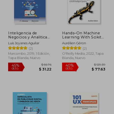
Rápido
Inteligencia de
Hands–On Machine
Negocios y Analitica
Learning With Scikit–
de Datos
Learn, Keras, and
Luis Joyanes Aguilar
Aurélien Géron
Tensorflow 3e:
(2)
(2)
Concepts, Tools, and
Techniques to Build
Marcombo, 2019, 1 Edición,
O'Reilly Media, 2022, Tapa
Intelligent Systems
Tapa Blanda, Nuevo
Blanda, Nuevo
(en Inglés)
$ 148.39
$ 205.
45%
45%
dcto.
dcto.
$ 81.62
$ 113.