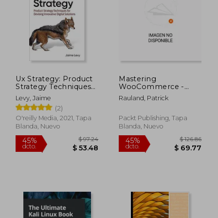
$ 82.17
$ 89.
45%
45%
dcto.
dcto.
$ 45.19
$ 49.
Ux Strategy: Product
Mastering
Strategy Techniques
WooCommerce -
for Devising
Second Edition: Build,
Levy, Jaime
Rauland, Patrick
Innovative Digital
customize, and
(2)
Solutions (en Inglés)
launch a complete e-
commerce website
O'reilly Media, 2021, Tapa
Packt Publishing, Tapa
with WooCommerce
Blanda, Nuevo
Blanda, Nuevo
from scratch (en
Inglés)