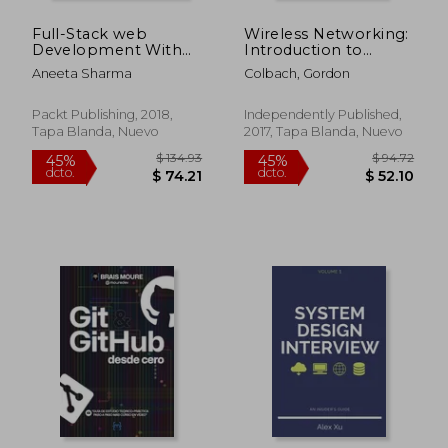
Full-Stack web
Wireless Networking:
Development With
Introduction to
Vue. Js and Node:
Bluetooth and Wifi
Aneeta Sharma
Colbach, Gordon
Build Scalable and
(en Inglés)
Powerful web Apps
With Modern web
Packt Publishing, 2018,
Independently Published,
Stack: Mongodb, Vue,
Tapa Blanda, Nuevo
2017, Tapa Blanda, Nuevo
Node. Js, and Express
(en Inglés)
$ 145.49
$ 132.
45%
45%
dcto.
dcto.
$ 80.02
$ 72.