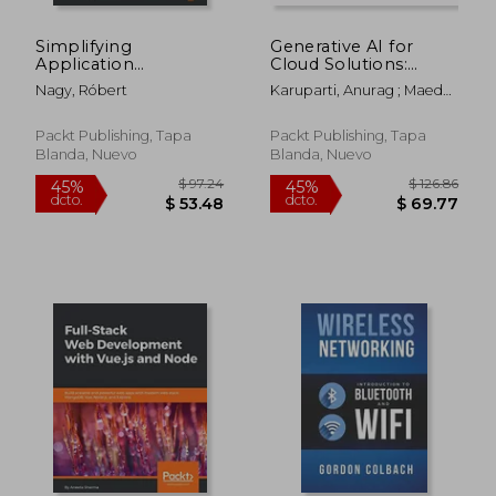
Simplifying
Generative AI for
Application
Cloud Solutions:
Development with
Architect modern AI
Nagy, Róbert
Karuparti, Anurag ; Maeda,
Kotlin Multiplatform
LLMs in secure,
John ; Singh, Paul
Mobile: Write robust
scalable, and ethical
native applications
cloud environments
Packt Publishing, Tapa
Packt Publishing, Tapa
for iOS and Android
(en Inglés)
Blanda, Nuevo
Blanda, Nuevo
efficiently (en Inglés)
$ 123.86
$ 42.
45%
40%
dcto.
dcto.
$ 68.12
$ 25.