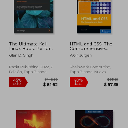
The Ultimate Kali
HTML and CSS: The
$ 97.24
$ 126.
Linux Book: Perform
Comprehensive
45%
45%
dcto.
dcto.
Advanced
Guide (en Inglés)
$ 53.48
$ 69.
Glen D. Singh
Wolf, Jürgen
Penetration Testing
Using Nmap,
Metasploit, Aircrack-
Packt Publishing, 2022, 2
Rheinwerk Computing,
Ng, and Empire, 2nd
Edición, Tapa Blanda,
Tapa Blanda, Nuevo
Edition (en Inglés)
Nuevo