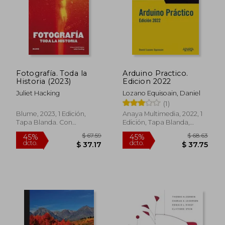
Fotografía. Toda la
Arduino Practico.
Historia (2023)
Edicion 2022
Juliet Hacking
Lozano Equisoain, Daniel
(1)
$ 148.39
$ 95.
45%
40%
dcto.
dcto.
Blume, 2023, 1 Edición,
Anaya Multimedia, 2022, 1
$ 81.62
$ 57.
Tapa Blanda. Con
Edición, Tapa Blanda,
Sobrecubierta, Nuevo
Nuevo