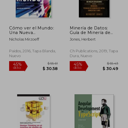
Cómo ver el Mundo:
Minería de Datos:
Una Nueva
Guía de Minería de
Introducción a la
Datos Para
Nicholas Mirzoeff
Jones, Herbert
Cultura Visual
Principiantes, que
Incluye Aplicaciones
Para Negocios,
Paidos, 2016, Tapa Blanda,
Ch Publications, 2019, Tapa
Técnicas de Minería
Nuevo
Dura, Nuevo
de Datos, Conceptos
y más