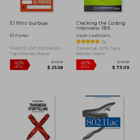
El filtro burbuja
Cracking the Coding
$ 140.17
$ 82.
Interview: 189
45%
40%
dcto.
dcto.
Programming
$ 77.10
$ 49.
Eli Pariser
Gayle-Laakmann
Questions and
McDowell
(5)
Solutions (en Inglés)
TAURUS, 2017, 001 Edición,
Careercup, 2015, Tapa
Tapa Blanda, Nuevo
Blanda, Nuevo