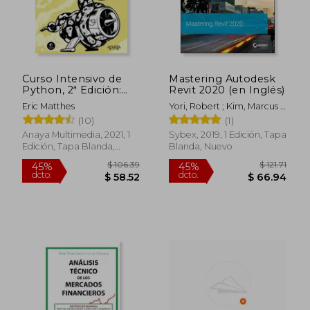
Curso Intensivo de
Mastering Autodesk
Python, 2ª Edición:
Revit 2020 (en Inglés)
Introducción Práctica
Eric Matthes
Yori, Robert ; Kim, Marcus ;
a la Programación
Kirby, Lance
(10)
(1)
Basada en Proyectos
Anaya Multimedia, 2021, 1
Sybex, 2019, 1 Edición, Tapa
Edición, Tapa Blanda,
Blanda, Nuevo
Nuevo
$ 55.81
$ 126.
45%
45%
dcto.
dcto.
$ 30.69
$ 69.