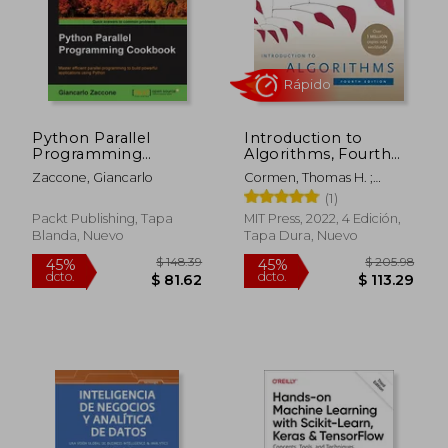
Python Parallel
Introduction to
Programming
Algorithms, Fourth
Cookbook (en Inglés)
Edition (en Inglés)
Zaccone, Giancarlo
Cormen, Thomas H. ;
Leiserson, Charles E. ;
(1)
Rivest, Ronald L.
Packt Publishing, Tapa
MIT Press, 2022, 4 Edición,
Blanda, Nuevo
Tapa Dura, Nuevo
$ 67.59
$ 68.
45%
45%
dcto.
dcto.
$ 37.17
$ 37.