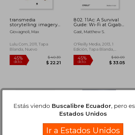
transmedia
802. 11Ac: A Survival
storytelling: imagery,
Guide: Wi-Fi at Gigabit
shapes and
and Beyond (en
Giovagnoli, Max
Gast, Matthew S.
techniques (en
Inglés)
$ 99.61
$ 61
Inglés)
45%
45%
dcto.
dcto.
Lulu.com, 2011, Tapa
O'Reilly Media, 2013, 1
$ 54.78
$ 33.
Blanda, Nuevo
Edición, Tapa Blanda,
Nuevo
Estás viendo
Buscalibre Ecuador
, pero e
Estados Unidos
Ir a Estados Unidos