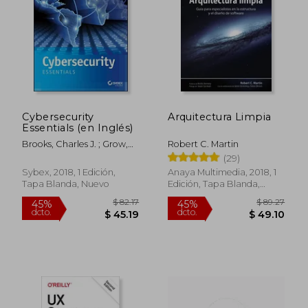
$ 161.94
$ 105.
45%
45%
dcto.
dcto.
$ 89.07
$ 57.
Cybersecurity
Arquitectura Limpia
Essentials (en Inglés)
Brooks, Charles J. ; Grow,
Robert C. Martin
Christopher ; Craig, Philip
(29)
A.
Sybex, 2018, 1 Edición,
Anaya Multimedia, 2018, 1
Tapa Blanda, Nuevo
Edición, Tapa Blanda,
Nuevo