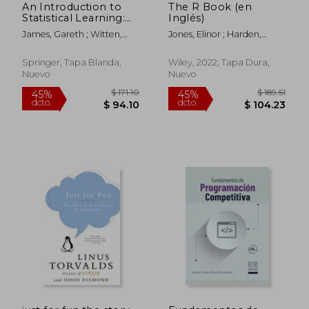
An Introduction to
The R Book (en
Statistical Learning:
Inglés)
With Applications in
James, Gareth ; Witten,
Jones, Elinor ; Harden,
Python (en Inglés)
Daniela ; Hastie, Trevor
Simon ; Crawley, Michael J.
Springer, Tapa Blanda,
Wiley, 2022, Tapa Dura,
Nuevo
Nuevo
$ 51.96
$ 104.
40%
45%
dcto.
dcto.
$ 31.18
$ 57.