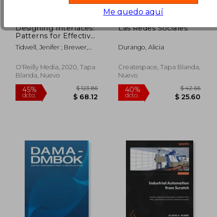
Me quedo aquí
Designing Interfaces:
Las Redes Sociales
Patterns for Effective
Interaction Design
Tidwell, Jenifer ; Brewer,
Durango, Alicia
(en Inglés)
Charles ; Valencia, Aynne
O'Reilly Media, 2020, Tapa
Createspace, Tapa Blanda,
Blanda, Nuevo
Nuevo
$ 46.51
$ 121
45%
40%
dcto.
dcto.
$ 25.58
$ 73.