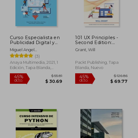
Curso Especialista en
101 UX Principles -
Publicidad Digital y
Second Edition:
Embudos de Venta
Actionable Solutions
Miguel Angel
Grant, Will
for Product Design
Florido,Ruben Mañez
(3)
Success (en Inglés)
Anaya Multimedia, 2021, 1
Packt Publishing, Tapa
Edición, Tapa Blanda,
Blanda, Nuevo
Nuevo
$ 56.76
$ 129.
45%
40%
dcto.
dcto.
$ 31.22
$ 77.