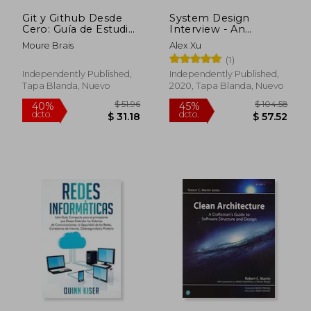
Git y Github Desde
System Design
Cero: Guía de Estudio
Interview - An
Teórico-Práctica Paso
Insider's Guide
Moure Brais
Alex Xu
a Paso más Curso en
(Volume 1) (en Inglés)
(1)
Vídeo
Independently Published,
Independently Published,
Tapa Blanda, Nuevo
2020, Tapa Blanda, Nuevo
$ 97.24
$ 126.
45%
45%
dcto.
dcto.
$ 53.48
$ 69.