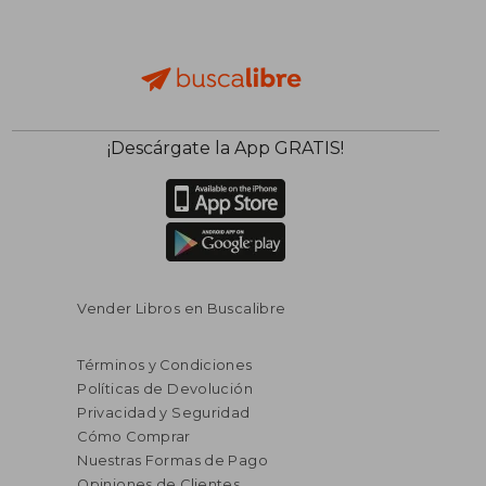
$ 171.10
$ 189
45%
45%
dcto.
dcto.
$ 94.10
$ 104.
¡Descárgate la App GRATIS!
Vender Libros en Buscalibre
Términos y Condiciones
Políticas de Devolución
Privacidad y Seguridad
Cómo Comprar
Nuestras Formas de Pago
Opiniones de Clientes