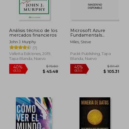
Análisis técnico de los
Microsoft Azure
mercados financieros
Fundamentals
Certification and
John J. Murphy
Miles, Steve
Beyond - Second
(7)
Edition: A complete
AZ-900 exam guide
Valletta Ediciones, 2019,
Packt Publishing, Tapa
with online mock
Tapa Blanda, Nuevo
Blanda, Nuevo
exams, flashcards,
and hands-on (en
Inglés)
$ 106.39
$ 121
45%
45%
dcto.
dcto.
$ 58.52
$ 66.