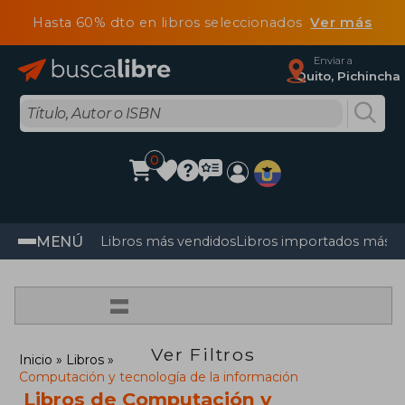
Hasta 60% dto en libros seleccionados
Ver más
Enviar a
Quito, Pichincha
0
MENÚ
Libros más vendidos
Libros importados más v
=
Ver Filtros
Inicio
Libros
Computación y tecnología de la información
Libros de Computación y