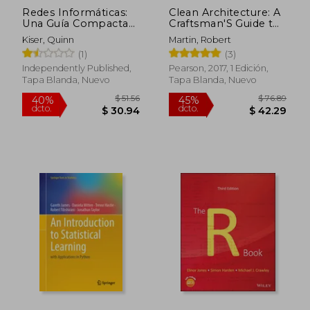
Redes Informáticas:
Clean Architecture: A
Una Guía Compacta
Craftsman'S Guide to
para el principiante
Software Structure
Kiser, Quinn
Martin, Robert
que Desea Entender
and Design: A
(1)
(3)
los Sistemas de
Craftsman'S Guide to
Comunicaciones, la
Software Structure
Independently Published,
Pearson, 2017, 1 Edición,
Seguridad de las
and Design (Robert c.
Tapa Blanda, Nuevo
Tapa Blanda, Nuevo
Redes, C
Martin Series) (en
Inglés)
$ 134.93
$ 94.
45%
45%
dcto.
dcto.
$ 74.21
$ 52.