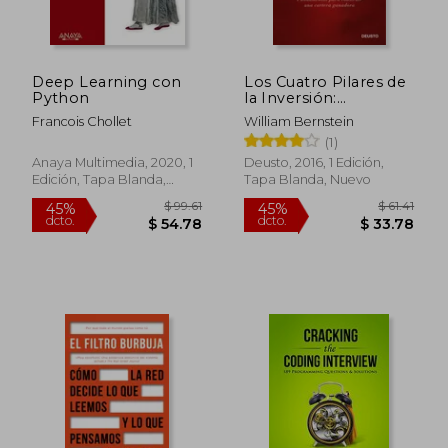
$ 55.61
$ 55.
45%
45%
dcto.
dcto.
$ 30.58
$ 30.
Deep Learning con
Los Cuatro Pilares de
Python
la Inversión:
Fundamentos Para
Francois Chollet
William Bernstein
Construir una Cartera
(1)
Ganadora (Sin
Colección)
Anaya Multimedia, 2020, 1
Deusto, 2016, 1 Edición,
Edición, Tapa Blanda,
Tapa Blanda, Nuevo
Nuevo