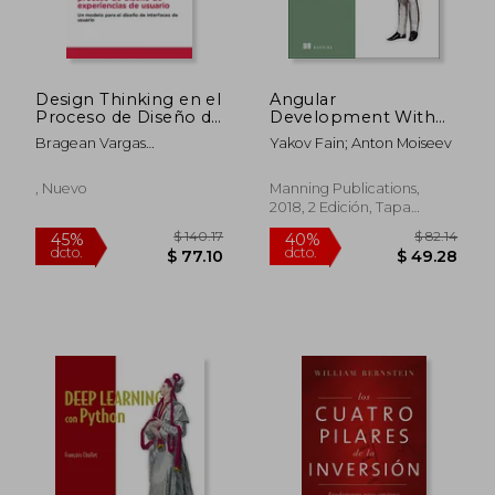
$ 75.80
$ 191
40%
45%
dcto.
dcto.
$ 45.48
$ 105.
Design Thinking en el
Angular
Proceso de Diseño de
Development With
Experiencias de
Typescript_P1 (en
Bragean Vargas
Yakov Fain; Anton Moiseev
Usuario
Inglés)
Marquez/Luis Inga
Hanampa/Mauricio
, Nuevo
Manning Publications,
Maldonado Portilla
2018, 2 Edición, Tapa
Blanda, Nuevo