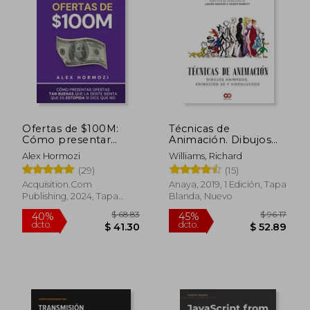
Ofertas de $100M:
Técnicas de
Cómo presentar
Animación. Dibujos
ofertas tan buenas
Animados. Animación
Alex Hormozi
Williams, Richard
que la gente sienta
3d y Videojuegos
(29)
(15)
que es estúpida si dice
que no
Acquisition.Com
Anaya, 2019, 1 Edición, Tapa
Publishing, 2024, Tapa
Blanda, Nuevo
Blanda, Nuevo