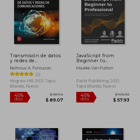
$ 68.83
$ 96
40%
45%
dcto.
dcto.
$ 41.30
$ 52.
Transmisión de datos
JavaScript from
y redes de
Beginner to
comunicaciones
Professional: Learn
Behrouz A. Forouzan
Maaike Van Putten
JavaScript quickly by
(2)
building fun,
interactive, and
Mcgraw-Hill, 2021, Tapa
Packt Publishing, 2021,
dynamic web apps,
Blanda, Nuevo
Tapa Blanda, Nuevo
games, and pages (en
Inglés)