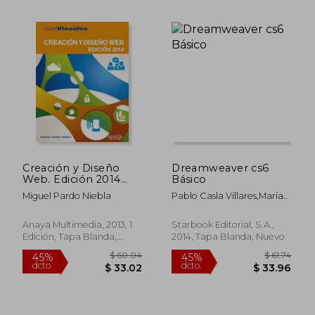
$ 39.00
$ 36.
45%
45%
dcto.
dcto.
$ 21.45
$ 19.
Creación y Diseño
Dreamweaver cs6
Web. Edición 2014
Básico
(Guías Visuales)
Miguel Pardo Niebla
Pablo Casla Villares,María
Ángeles González
Pérez,Patricia Corella
Anaya Multimedia, 2013, 1
Starbook Editorial, S.A.,
Fernández
Edición, Tapa Blanda,
2014, Tapa Blanda, Nuevo
Nuevo