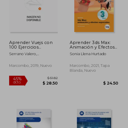
$ 35.74
$ 86.
45%
40%
dcto.
dcto.
$ 19.66
$ 52.
Aprender Vuejs con
Aprender 3ds Max:
100 Ejercicios
Animación y Efectos
Prácticos
Especiales
Serrano Valero,
Sonia Llena Hurtado
Ramón,Vázquez Vázquez,
Ángel
Marcombo, 2019, Nuevo
Marcombo, 2021, Tapa
Blanda, Nuevo