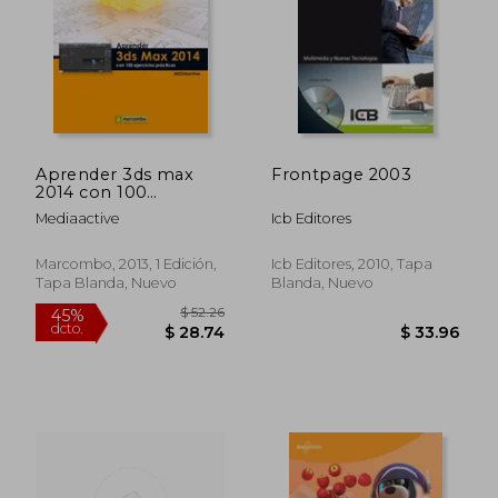
$ 34.27
$ 36.
45%
45%
dcto.
dcto.
$ 18.85
$ 19.
Aprender 3ds max
Frontpage 2003
2014 con 100
Ejercicios
Mediaactive
Icb Editores
Marcombo, 2013, 1 Edición,
Icb Editores, 2010, Tapa
Tapa Blanda, Nuevo
Blanda, Nuevo