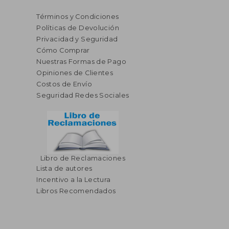
Términos y Condiciones
Políticas de Devolución
Privacidad y Seguridad
Cómo Comprar
Nuestras Formas de Pago
Opiniones de Clientes
Costos de Envío
Seguridad Redes Sociales
Libro de Reclamaciones
Lista de autores
$ 39.41
$ 36.
45%
45%
dcto.
dcto.
Incentivo a la Lectura
$ 21.67
$ 19.
Libros Recomendados