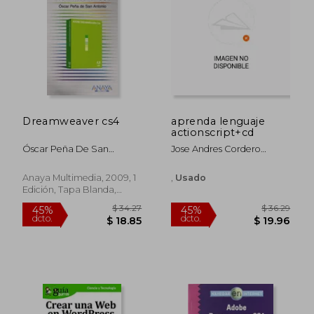
45%
dcto.
$ 19.96
$ 32.
Dreamweaver cs4
aprenda lenguaje
actionscript+cd
Óscar Peña De San
Jose Andres Cordero
Antonio
Benitez
Anaya Multimedia, 2009, 1
,
Usado
Edición, Tapa Blanda,
Usado