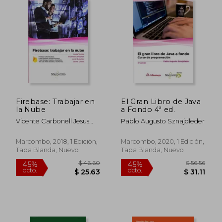
Firebase: Trabajar en
El Gran Libro de Java
la Nube
a Fondo 4ª ed.
Vicente Carbonell Jesus
Pablo Augusto Sznajdleder
Tomas
Marcombo, 2018, 1 Edición,
Marcombo, 2020, 1 Edición,
Tapa Blanda, Nuevo
Tapa Blanda, Nuevo
$ 41.75
$ 57
45%
45%
dcto.
dcto.
$ 22.96
$ 31.