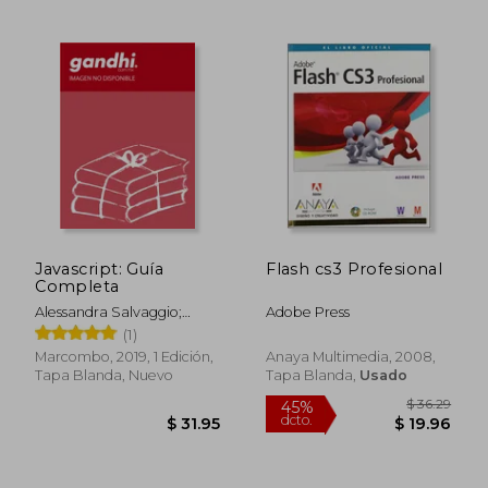
$ 44.61
$ 36.
45%
45%
dcto.
dcto.
$ 24.53
$ 19.
Javascript: Guía
Flash cs3 Profesional
Completa
Alessandra Salvaggio;
Adobe Press
Gualtiero Testa
(1)
Marcombo, 2019, 1 Edición,
Anaya Multimedia, 2008,
Tapa Blanda, Nuevo
Tapa Blanda,
Usado