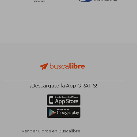
¡Descárgate la App GRATIS!
$ 71.72
$ 36.
45%
45%
dcto.
dcto.
$ 39.44
$ 19.
Vender Libros en Buscalibre