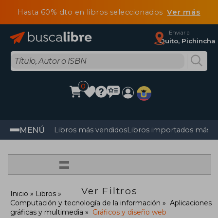
Hasta 60% dto en libros seleccionados
Ver más
Enviar a
Quito, Pichincha
0
MENÚ
Libros más vendidos
Libros importados más v
=
Ver Filtros
Inicio
Libros
Computación y tecnología de la información
Aplicaciones
gráficas y multimedia
Gráficos y diseño web