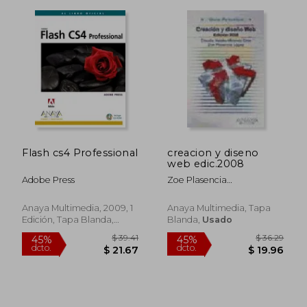
$ 36.
45%
Flash cs4 Professional
creacion y diseno
dcto.
$ 31.95
$ 19.
web edic.2008
Adobe Press
Zoe Plasencia
López,claudia Valdés-
Miranda
Anaya Multimedia, 2009, 1
Anaya Multimedia, Tapa
Edición, Tapa Blanda,
Blanda,
Usado
Usado