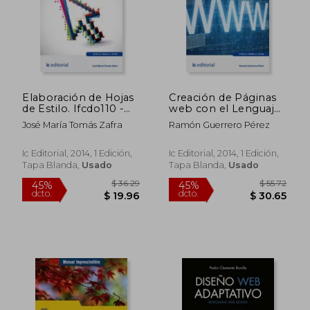
Elaboración de Hojas
Creación de Páginas
de Estilo. Ifcdo110 -
web con el Lenguaje
$ 52.26
45%
Confección y
de Marcas. Ifcd0110 -
dcto.
$ 28.74
$ 33.
José María Tomás Zafra
Ramón Guerrero Pérez
Publicación de
Confección y
Páginas web
Publicación de
Páginas web
Ic Editorial, 2014, 1 Edición,
Ic Editorial, 2014, 1 Edición,
Tapa Blanda,
Usado
Tapa Blanda,
Usado