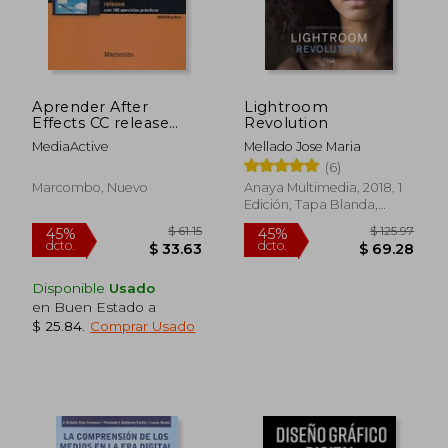
Aprender After
Lightroom
Effects CC release
Revolution
2016 con 100
MediaActive
Mellado Jose Maria
ejercicios prácticos
(6)
Marcombo, Nuevo
Anaya Multimedia, 2018, 1
Edición, Tapa Blanda,
Nuevo
Disponible
Usado
en Buen Estado a
$ 25.84
.
Comprar Usado
$ 61.15
$ 125.
45%
45%
dcto.
dcto.
$ 33.63
$ 69.