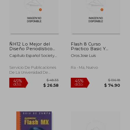
$ 52.26
$ 54.
45%
45%
dcto.
dcto.
$ 28.74
$ 30.
ÑH12 Lo Mejor del
Flash 8 Curso
Diseño Periodístico
Practico Basic Y
España y Portugal
Profesio
Capítulo Español Society
Oros Jose Luis
2015
For News Design
Servicio De Publicaciones
Ra - Ma, Nuevo
De La Universidad De
Navarra, 1 Edición, Tapa
Blanda, Nuevo