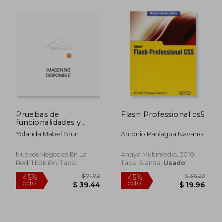
$ 49.28
45%
dcto.
$ 27.11
$ 23.
Pruebas de
Flash Professional cs5
funcionalidades y
optimización de
Yolanda Mabel Brun
Antonio Paniagua Navarro
páginas web (UF1306)
López-Avisab
Nuevos Negocios En La
Anaya Multimedia, 2010,
Red, 1 Edición, Tapa
Tapa Blanda,
Usado
Blanda,
Usado