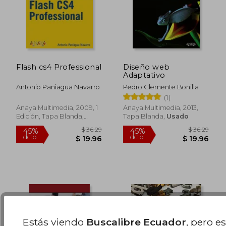
Flash cs4 Professional
Diseño web
Adaptativo
Antonio Paniagua Navarro
Pedro Clemente Bonilla
(1)
$ 51.82
45%
Anaya Multimedia, 2009, 1
Anaya Multimedia, 2013,
dcto.
$ 28.50
$ 24.
Edición, Tapa Blanda,
Tapa Blanda,
Usado
Usado
Estás viendo
Buscalibre Ecuador
, pero e