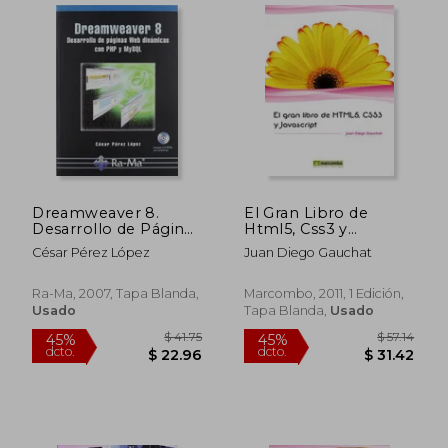
$ 49.14
$ 44.
45%
45%
Dreamweaver 8.
El Gran Libro de
dcto.
dcto.
$ 27.03
$ 24.
Desarrollo de Páginas
Html5, Css3 y
web Dinámicas con
Javascript
César Pérez López
Juan Diego Gauchat
php y Mysql
Ra-Ma, 2007, Tapa Blanda,
Marcombo, 2011, 1 Edición,
Usado
Tapa Blanda,
Usado