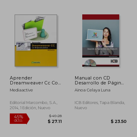
Aprender
Manual con CD
Dreamweaver Cc Con
Desarrollo de Páginas
100 Ejercicios
Web con Joomla 2.5
Mediaactive
Ainoa Celaya Luna
Practicos
Editorial Marcombo, S.A.,
ICB Editores, Tapa Blanda,
2014, 1 Edición, Nuevo
Nuevo