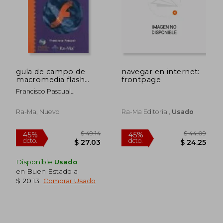
guía de campo de
navegar en internet:
$ 48.33
$ 136
macromedia flash
frontpage
45%
45%
dcto.
dcto.
mx.
$ 26.58
$ 74.
Francisco Pascual
González
Ra-Ma, Nuevo
Ra-Ma Editorial,
Usado
Disponible
Usado
en Buen Estado a
$ 20.13
.
Comprar Usado