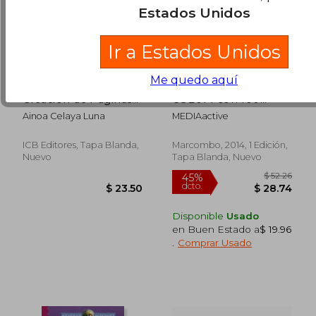
Estados Unidos
Ir a Estados Unidos
Me quedo aquí
Manual con CD
Aprender InDesign
Creación de Páginas
CC 2014 con 100
Web: Html 5
ejercicios
Ainoa Celaya Luna
MEDIAactive
(APRENDER...CON
100 EJERCICIOS
PRÁCTICOS)
ICB Editores, Tapa Blanda,
Marcombo, 2014, 1 Edición,
Nuevo
Tapa Blanda, Nuevo
$ 36.29
$ 55.
45%
45%
dcto.
dcto.
$ 19.96
$ 30.
Disponible
Usado
en Buen Estado a
$ 19.96
.
Comprar Usado