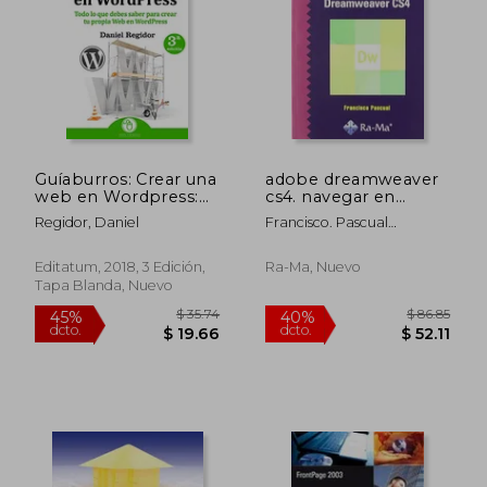
$ 45.39
$ 52.
45%
45%
dcto.
dcto.
$ 24.96
$ 28.
Guíaburros: Crear una
adobe dreamweaver
web en Wordpress:
cs4. navegar en
Todo lo que Debes
internet
Regidor, Daniel
Francisco. Pascual
Saber Para Crear tu
Gonzalez
Própia web en
Wordpress: 3
Editatum, 2018, 3 Edición,
Ra-Ma, Nuevo
Tapa Blanda, Nuevo