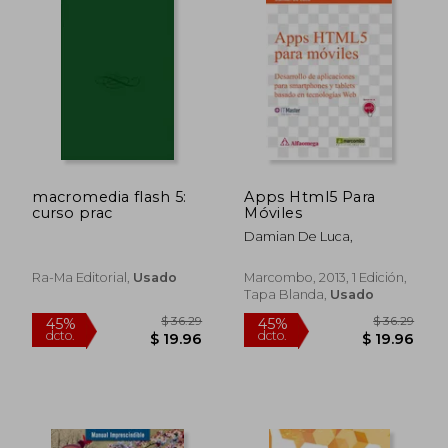
macromedia flash 5:
Apps Html5 Para
curso prac
Móviles
Damian De Luca,
Ra-Ma Editorial,
Usado
Marcombo, 2013, 1 Edición,
Tapa Blanda,
Usado
$ 46.60
$ 56.
45%
45%
dcto.
dcto.
$ 25.63
$ 31.