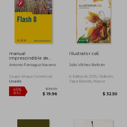
manual
Illustrator cs6
imprescindible de
flash 8/ flash 8
Antonio Paniagua Navarro
Julio Vílchez Beltrán
Grupo Anaya Comercial,
Ic Editorial, 2015, 1 Edición,
Usado
Tapa Blanda, Nuevo
$ 36.29
$ 36.
45%
45%
dcto.
dcto.
$ 19.96
$ 19.