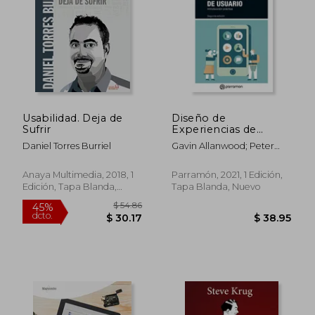
$ 31.61
$ 75.
45%
45%
dcto.
dcto.
$ 17.39
$ 41.
Usabilidad. Deja de
Diseño de
Sufrir
Experiencias de
Usuario, 2ª Edición
Daniel Torres Burriel
Gavin Allanwood; Peter
(Diseño Multimedia)
Beare
Anaya Multimedia, 2018, 1
Parramón, 2021, 1 Edición,
Edición, Tapa Blanda,
Tapa Blanda, Nuevo
Nuevo