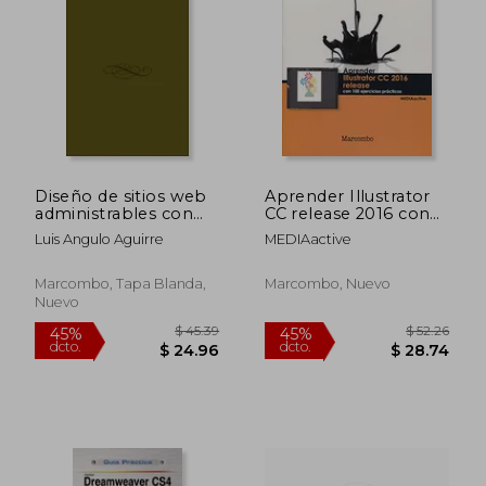
Diseño de sitios web
Aprender Illustrator
administrables con
CC release 2016 con
Joomla 3
100 ejercicios
Luis Angulo Aguirre
MEDIAactive
prácticos
Marcombo, Tapa Blanda,
Marcombo, Nuevo
Nuevo
$ 36.29