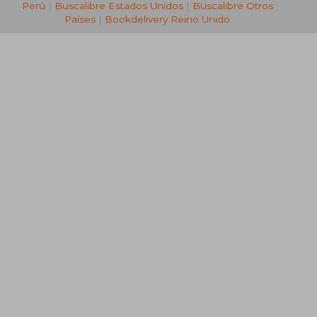
Perú
|
Buscalibre Estados Unidos
|
Buscalibre Otros
Países
|
Bookdelivery Reino Unido