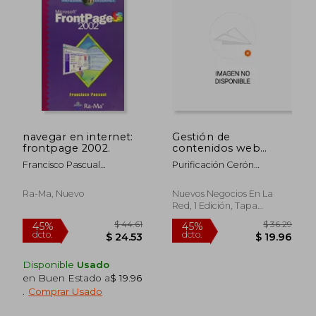
navegar en internet:
Gestión de
frontpage 2002.
contenidos web
(UF2401)
Francisco Pascual
Purificación Cerón
González
Fernandez
Ra-Ma, Nuevo
Nuevos Negocios En La
$ 36.29
$ 36.
45%
45%
Red, 1 Edición, Tapa
dcto.
dcto.
$ 19.96
$ 19.
Blanda,
Usado
Disponible
Usado
en Buen Estado a
$ 19.96
.
Comprar Usado