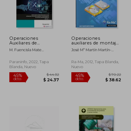
$ 68.92
$ 49.
45%
45%
dcto.
dcto.
$ 37.90
$ 27.
Operaciones
Operaciones
Auxiliares de
auxiliares de montaje
Mantenimiento de
de componentes
M. Fuencisla Mate
José Mª Martín Martín-
Sistemas
informáticos
Gutierrez; Isidoro Berral
Pozuelo
Microinformáticos:
(MF1207_1)
Montero; José
Rústica (8)
Paraninfo, 2022, Tapa
Ra-Ma, 2012, Tapa Blanda,
Ram&Oacute;N Oliva
Blanda, Nuevo
Nuevo
Haba