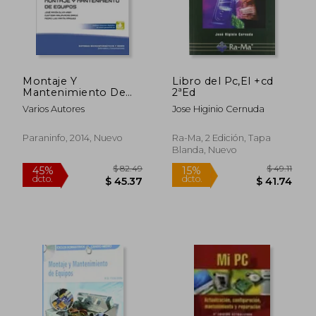
Montaje Y
Libro del Pc,El +cd
$ 186.20
45%
Mantenimiento De
2ªEd
dcto.
$ 102.41
$ 27.
Equipos
Varios Autores
Jose Higinio Cernuda
Paraninfo, 2014, Nuevo
Ra-Ma, 2 Edición, Tapa
Blanda, Nuevo