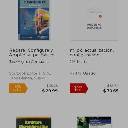
Repare, Configure y
mi pc. actualización,
Amplíe su pc. Básico
configuración,
$ 96.69
$ 38
mantenimiento y
45%
45%
Jose Higinio Cernuda
J.m. Martín
reparación. 3ª edición.
dcto.
dcto.
$ 53.18
$ 20.
Menendez
Starbook Editorial, S.A.,
Ra-Ma,
Usado
Tapa Blanda, Nuevo