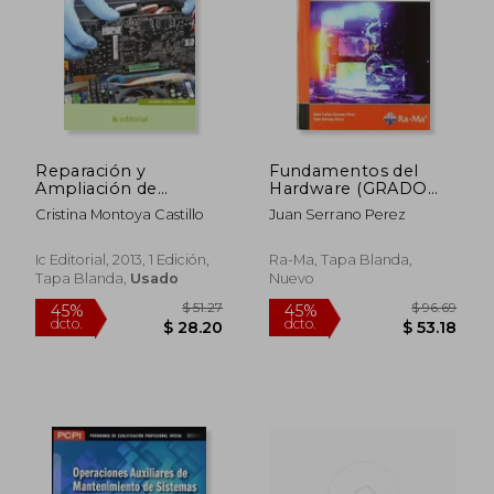
Reparación y
Fundamentos del
Ampliación de
Hardware (GRADO
Equipos y
SUP.).
Cristina Montoya Castillo
Juan Serrano Perez
Componentes
Hardware
Microinformáticos.
Ic Editorial, 2013, 1 Edición,
Ra-Ma, Tapa Blanda,
Ifct0309 - Montaje y
Tapa Blanda,
Usado
Nuevo
Reparación de
Sistemas
Microinformáticos
$ 51.27
$ 96.
45%
45%
dcto.
dcto.
$ 28.20
$ 53.