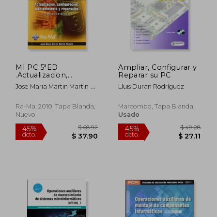
$ 58.91
$ 85.
45%
45%
dcto.
dcto.
$ 32.40
$ 47.
MI PC 5ªED
Ampliar, Configurar y
.Actualizacion,
Reparar su PC
configuracion,
Jose Maria Martin Martin-
Lluis Duran Rodríguez
mantenimiento y
Pozuelo
Ra-Ma, 2010, Tapa Blanda,
Marcombo, Tapa Blanda,
Nuevo
Usado