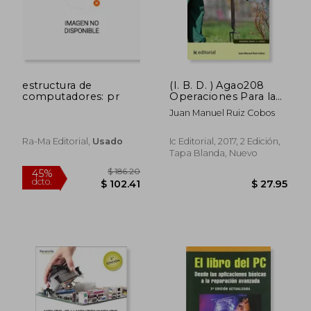
$ 44.32
$ 70.
45%
45%
dcto.
dcto.
$ 24.37
$ 38.
estructura de
(I. B. D. ) Agao208
computadores: pr
Operaciones Para la
Instalacion de
Juan Manuel Ruiz Cobos
Jardines y Zonas
Verdes. Instalacion y
Mantenimiento de
Ra-Ma Editorial,
Usado
Ic Editorial, 2017, 2 Edición,
Jardines y Zonas
Tapa Blanda, Nuevo
Verdes