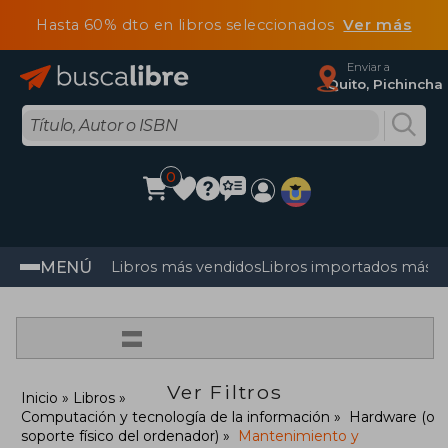
Hasta 60% dto en libros seleccionados
Ver más
Enviar a
Quito, Pichincha
0
MENÚ
Libros más vendidos
Libros importados más v
=
Ver Filtros
Inicio
Libros
Computación y tecnología de la información
Hardware (o
soporte físico del ordenador)
Mantenimiento y