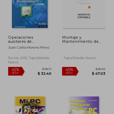
Operaciones
Montaje y
auxiliares de
Mantenimiento de
mantenimiento de
Equipos 3. ª Edición
Juan Carlos Moreno Pérez
sistemas
2019
microinformáticos
(MF1208_1)
Ra-Ma, 2012, Tapa Blanda,
, Tapa Blanda, Nuevo
Nuevo