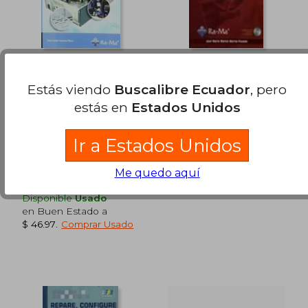
Montaje y
mi pc 4º
Mantenimiento de
Estás viendo
Buscalibre Ecuador
, pero
Equipos (Grado
Juan Moreno
Jose Maria Martin
estás en
Estados Unidos
Medio).
P&Eacute;Rez
$ 82.49
$ 49
45%
15%
dcto.
dcto.
$ 45.37
$ 41.
Ra-Ma, 2010, Tapa Blanda,
,
Usado
Ir a Estados Unidos
Nuevo
Me quedo aquí
Disponible
Usado
en Buen Estado a
$ 46.97
.
Comprar Usado