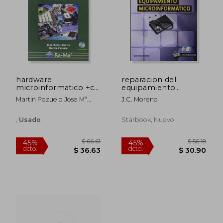
hardware
reparacion del
microinformatico +cd
equipamiento
5ªed
microinformatico
Martin Pozuelo Jose Mª
J.c. Moreno
(mf0954_2)
Martin
,
Usado
Starbook, Nuevo
$ 81.45
$ 43.
45%
45%
dcto.
dcto.
$ 44.80
$ 23.