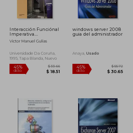
Interacción Funciónal
windows server 2008
Imperativa.
guia del administrador
Servidores
Victor Manuel Gulías
Funciónales
(Monografías)
Universidade Da Coruña,
Anaya,
Usado
1995, Tapa Blanda, Nuevo
$ 33.66
$ 55.
45%
45%
dcto.
dcto.
$ 18.51
$ 30.