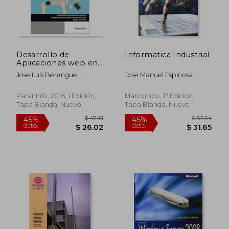
Desarrollo de
Informatica Industrial
Aplicaciones web en
el Entorno Servidor
Jose Luis Berenguel
Jose Manuel Espinosa
Gomez
Malea
Paraninfo, 2016, 1 Edición,
Marcombo, 1° Edición,
Tapa Blanda, Nuevo
Tapa Blanda, Nuevo
$ 47.31
$ 57.
45%
45%
dcto.
dcto.
$ 26.02
$ 31.