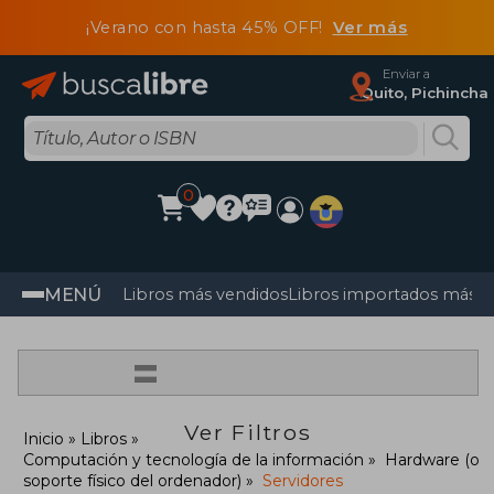
¡Verano con hasta 45% OFF!
Ver más
Enviar a
Quito, Pichincha
0
MENÚ
Libros más vendidos
Libros importados más v
=
Ver Filtros
Inicio
Libros
Computación y tecnología de la información
Hardware (o
soporte físico del ordenador)
Servidores