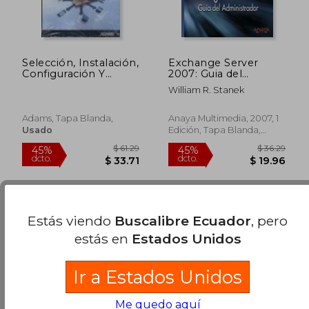
Selección, Instalación,
Exchange Server
Configuración Y
2007: Guia del
Administración De
Administrador
William R. Stanek
Los Servidores
Multimedia
Adams, Tapa Blanda,
Anaya Multimedia, 2007, 1
Usado
Edición, Tapa Blanda,
Usado
Estás viendo
Buscalibre Ecuador
, pero
estás en
Estados Unidos
Ir a Estados Unidos
$ 61.29
$ 36.
45%
45%
Me quedo aquí