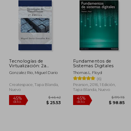
Tecnologías de
Fundamentos de
Virtualización: 2a
Sistemas Digitales
Edición
Gonzalez Rio, Miguel Dario
Thomas L. Floyd
(6)
Createspace, Tapa Blanda,
Pearson, 2016, 1 Edición,
Nuevo
Tapa Blanda, Nuevo
$ 50.16
$ 46.42
45%
45%
dcto.
dcto.
30.10
$ 25.53