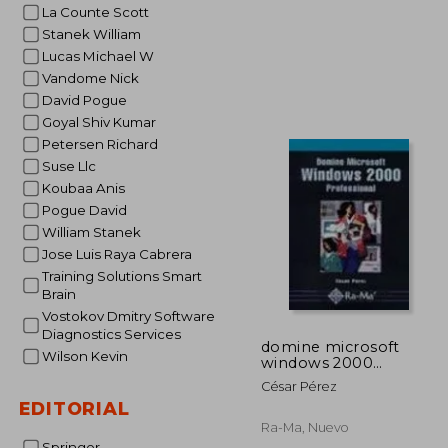
La Counte Scott
Stanek William
Lucas Michael W
Vandome Nick
$ 
45%
David Pogue
dcto.
$ 
Goyal Shiv Kumar
Petersen Richard
Suse Llc
Koubaa Anis
Pogue David
William Stanek
Jose Luis Raya Cabrera
Training Solutions Smart
Brain
Vostokov Dmitry Software
Diagnostics Services
domine microsoft
Wilson Kevin
windows 2000
professional.
César Pérez
EDITORIAL
Ra-Ma, Nuevo
Springer