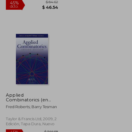
$ 199.78
$ 84.62
45%
Applied
dcto.
$ 109.88
$ 46.54
Combinatorics (en
Inglés)
Fred Roberts; Barry Tesman
Taylor & Francis Ltd, 2009, 2
Edición, Tapa Dura, Nuevo