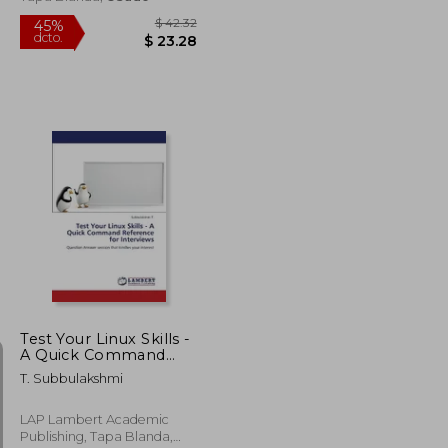
$ 36.29
$ 42.32
45%
dcto.
$ 19.96
$ 23.28
Test Your Linux Skills -
A Quick Command
Reference for
T. Subbulakshmi
Interviews
LAP Lambert Academic
Publishing, Tapa Blanda,