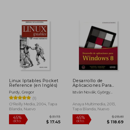
Linux Iptables Pocket
Desarrollo de
Reference (en Inglés)
Aplicaciones Para
Windows 8
Purdy, Gregor
István Novák; György
Balássy; Zoltán Arvai; Dávid
(1)
Fülöp
O'Reilly Media, 2004, Tapa
Anaya Multimedia, 2013,
Blanda, Nuevo
Tapa Blanda, Nuevo