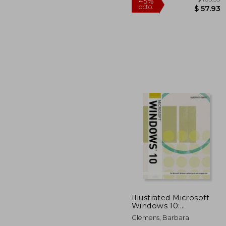
$ 
45%
dcto.
$ 
Illustrated Microsoft
Windows 10:
Introductory (en
Clemens, Barbara
Inglés)