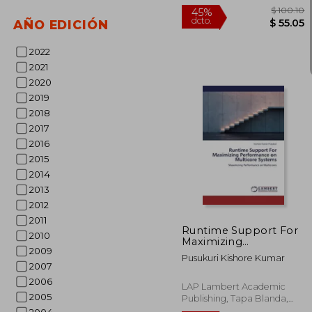
AÑO EDICIÓN
2022
2021
2020
2019
2018
2017
2016
2015
2014
$ 
45%
2013
dcto.
$ 
2012
2011
Runtime Support For
2010
Maximizing
2009
Performance on
Pusukuri Kishore Kumar
Multicore Systems
2007
2006
LAP Lambert Academic
2005
Publishing, Tapa Blanda,
Nuevo