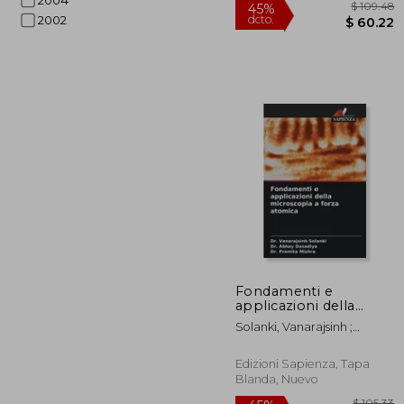
2004
2002
$ 
45%
Fondamenti e
dcto.
$ 
applicazioni della
microscopia a forza
Solanki, Vanarajsinh ;
atomica (en Italiano)
Dasadiya, Abhay ; Mishra,
Pramita
Edizioni Sapienza, Tapa
Blanda, Nuevo