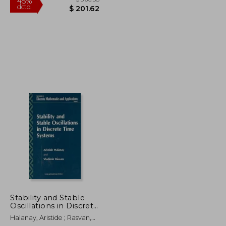
$ 61.15
$ 366.58
45%
dcto.
$ 33.63
$ 201.62
Stability and Stable
Oscillations in Discrete
Time Systems (en
Halanay, Aristide ; Rasvan,
Inglés)