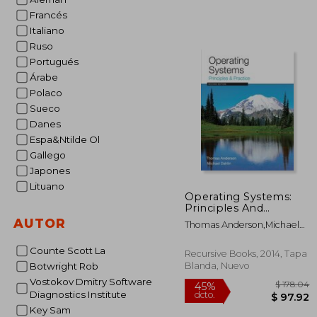
Francés
Italiano
Ruso
Portugués
Árabe
Polaco
Sueco
Danes
Espa&Ntilde Ol
Gallego
Japones
Lituano
Operating Systems:
Principles And
Practice (en Inglés)
AUTOR
Thomas Anderson,michael
Dahlin
Counte Scott La
Recursive Books, 2014, Tapa
Blanda, Nuevo
Botwright Rob
Vostokov Dmitry Software
Diagnostics Institute
Key Sam