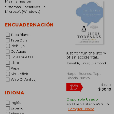
Mainframes Ibm
Sistemas Operativos De
Microsoft (Windows)
ENCUADERNACIÓN
Tapa Blanda
Tapa Dura
Piel/Lujo
Cd Audio
just for fun,the story
of an accidental
Hojas Sueltas
revolutionary (en
Libro
Torvalds, Linus ; Diamond,
Inglés)
David
Papel
Harper Business, Tapa
Sin Definir
Blanda, Nuevo
Wire O (Anillas)
IDIOMA
Disponible
Usado
Inglés
en Buen Estado a
$ 21.16
.
40%
Español
Comprar Usado
dcto.
$ 
Alemán