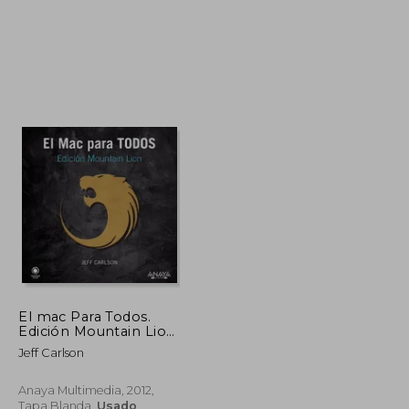
$ 215.81
$ 115.98
45%
dcto.
$ 118.69
$ 63.79
El mac Para Todos.
Edición Mountain Lion
(Títulos Especiales)
Jeff Carlson
Anaya Multimedia, 2012,
Tapa Blanda,
Usado