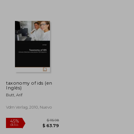
taxonomy of ids (en
Inglés)
Butt, Arif
Vdm Verlag, 2010, Nuevo