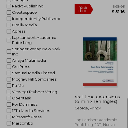
Packt Publishing
Createspace
Independently Published
Oreilly Media
Apress
Lap Lambert Academic
Publishing
Springer Verlag New York
Inc
Anaya Multimedia
$
45%
Crc Press
dcto.
$
Samurai Media Limited
Mcgraw Hill Companies
Ra Ma
Vieweg+Teubner Verlag
real-time extensions
Opentask
to minix (en Inglés)
For Dummies
George, Princy
12Th Media Services
Microsoft Press
Lap Lambert Academic
Marcombo
Publishing, 2011, Nuevo