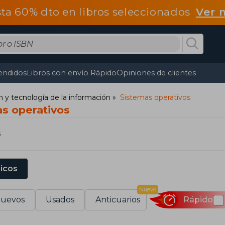
ta 60% dto en libros seleccionados
Ver 
endidos
Libros con envío Rápido
Opiniones de clientes
y tecnología de la información
Sistemas operativos
as operativos
s
sicos
Nuevo
uevos
Usados
Anticuarios
Rápido