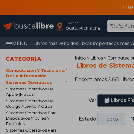
Has
Enviar a
Quito, Pichincha
MENÚ
Libros más vendidos
Libros importados más v
Inicio
Libros
Computación 
CATEGORÍA
Libros de Sistem
Computación Y Tecnología
De La Información
Encontramos 2.661 Libro
Sistemas Operativos
Sistemas Operativos De
Apple (Macos)
Ver:
Libros Fí
Sistemas Operativos De
Código Abierto Y Otros
Sistemas Operativos Para
Dispositivos Móviles Y
Estado:
Todos
N
Portátiles
Sistemas Operativos Para