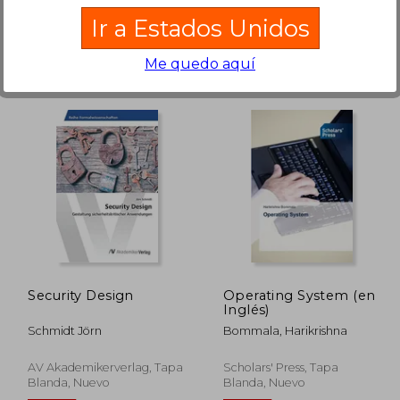
Tapa Blanda, Nuevo
Nuevo
Ir a Estados Unidos
Me quedo aquí
100.10
$ 180.89
45%
45%
dcto.
dcto.
55.05
$ 99.49
Security Design
Operating System (en
Inglés)
Schmidt Jörn
Bommala, Harikrishna
AV Akademikerverlag, Tapa
Scholars' Press, Tapa
Blanda, Nuevo
Blanda, Nuevo