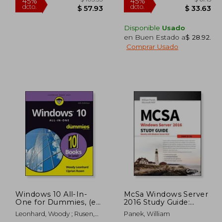
Disponible
Usado
en Buen Estado a
$ 28.92
.
Comprar Usado
105.33
$ 105.33
45%
45%
dcto.
dcto.
57.93
$ 57.93
Windows 10 All-In-
McSa Windows Server
One for Dummies, (en
2016 Study Guide:
Inglés)
Exam 70-742 (en
Leonhard, Woody ; Rusen,
Panek, William
Inglés)