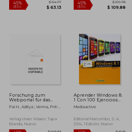
109.48
$ 114.77
45%
45%
Forschung zum
Aprender Windows 8.
dcto.
dcto.
60.22
$ 63.13
Webportal für das
1 Con 100 Ejercicios
Management von
Practicos
Pai H., Aditya ; Verma, Priti ;
Mediaactive
Forschung und
Arora, Nidhi
Entwicklung (en
Alemán)
Verlag Unser Wissen, Tapa
Editorial Marcombo, S. A,
Blanda, Nuevo
2014, 1 Edición, Nuevo