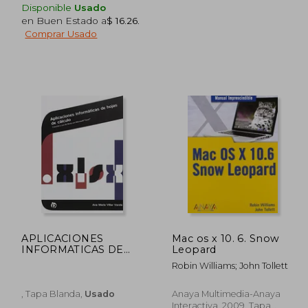
Disponible
Usado
en Buen Estado a
$ 16.26
.
Comprar Usado
178.04
$ 31.73
45%
45%
dcto.
dcto.
97.92
$ 17.45
APLICACIONES
Mac os x 10. 6. Snow
INFORMATICAS DE
Leopard
HOJAS DE CALCULO
Robin Williams; John Tollett
, Tapa Blanda,
Usado
Anaya Multimedia-Anaya
Interactiva, 2009, Tapa