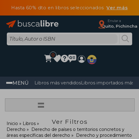
Hasta 60% dto en libros seleccionados
Ver más
Enviar a
Quito, Pichincha
0
MENÚ
Libros más vendidos
Libros importados más v
=
Ver Filtros
Inicio
Libros
Derecho
Derecho de países o territorios concretos y
áreas específicas del derecho
Derecho y procedimiento