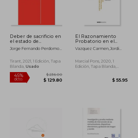
Deber de sacrificio en
El Razonamiento
el estado de
Probatorio en el
necesidad justifica
Proceso Judicial
Jorge Fernando Perdomo
Vazquez Carmen,Jordi
Torres
Ferrer Beltran
Tirant, 2021, 1 Edición, Tapa
Marcial Pons, 2020, 1
Blanda,
Usado
Edición, Tapa Blanda,
$ 174.30
$ 91
45%
40%
Nuevo
dcto.
dcto.
$ 95.86
$ 55.