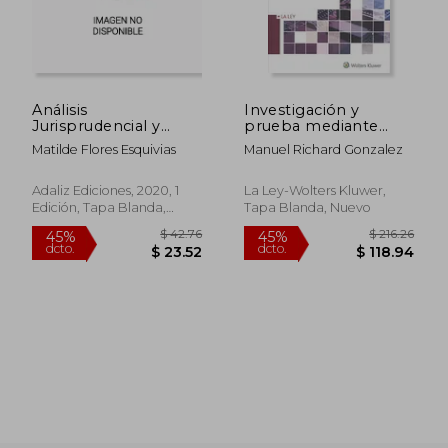
Análisis
Investigación y
Jurisprudencial y
prueba mediante
Doctrinal Sobre las
medidas de
Matilde Flores Esquivias
Manuel Richard Gonzalez
Investigaciones
intervención de las
Tecnológicas (Art.
comunicaciones, d
588 Lecr)
Adaliz Ediciones, 2020, 1
La Ley-Wolters Kluwer,
Edición, Tapa Blanda,
Tapa Blanda, Nuevo
Nuevo
$ 236.00
45%
dcto.
$ 129.80
$ 55.