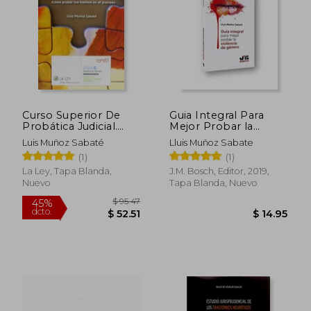
$ 37.50
$ 75.
Curso Superior De
Guia Integral Para
Probática Judicial.
Mejor Probar la
Cómo Probar Los
Violencia de Genero
Luis Muñoz Sabaté
Lluis Muñoz Sabate
Hechos En El
(1)
(1)
Proceso (Temas La
Ley)
La Ley, Tapa Blanda,
J.M. Bosch, Editor, 2019,
Nuevo
Tapa Blanda, Nuevo