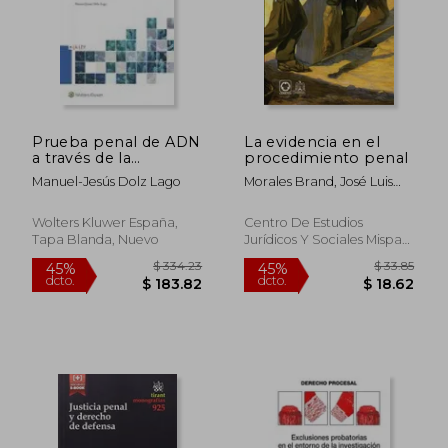
$ 45.10
$ 90.
45%
45%
dcto.
dcto.
$ 24.80
$ 50.
Prueba penal de ADN
La evidencia en el
a través de la
procedimiento penal
jurisprudencia, La.
Manuel-Jesús Dolz Lago
Morales Brand, José Luis
Una visión práctica y
Eloy
crí
Wolters Kluwer España,
Centro De Estudios
Tapa Blanda, Nuevo
Jurídicos Y Sociales Mispat,
2023, Tapa Blanda, Nuevo