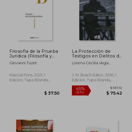
Filosofía de la Prueba
La Protección de
Jurídica (Filosofía y
Testigos en Delitos de
Derecho)
Criminalidad
Giovanni Tuzet
Lorena Cecilia Vega
Organizada
Dueñas
Marcial Pons, 2021, 1
J. M. Bosch Editor, 2016, 1
Edición, Tapa Blanda,
Edición, Tapa Blanda,
Nuevo
Nuevo
$ 137
45%
dcto.