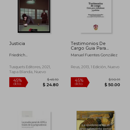
$ 92.84
$ 111
45%
45%
dcto.
dcto.
$ 51.06
$ 61.
Justicia
Testimonios De
Cargo Guia Para
Ciudadanos Y Policias
Friedrich
Manuel Fuentes González
D&Uuml;Rrenmatt
Tusquets Editores, 2021,
Reus, 2013, 1 Edición, Nuevo
Tapa Blanda, Nuevo