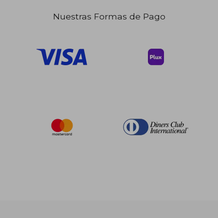
Nuestras Formas de Pago
$ 42.76
$ 216.
45%
45%
dcto.
dcto.
$ 23.52
$ 118.