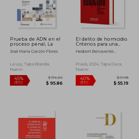
Prueba de ADN en el
El delito de homicidio.
proceso penal, La
Criterios para una
imputación concreta
José María Garzón Flores
Hesbert Benavente
y su investigación en
Chorres
$ 216.56
$ 135
45%
45%
el proceso penal.
dcto.
dcto.
$ 119.11
$ 74.
La Ley, Tapa Blanda,
Praxis, 2024, Tapa Dura,
Nuevo
Nuevo