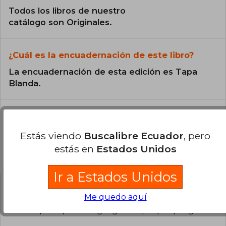
Todos los libros de nuestro
catálogo son Originales.
¿Cuál es la encuadernación de este libro?
La encuadernación de esta edición es Tapa
Blanda.
Estás viendo
Buscalibre Ecuador
, pero
estás en
Estados Unidos
Preguntas y respuestas sobre el libro
Ir a Estados Unidos
¿Tienes una pregunta sobre el libro?
Inicia
Me quedo aquí
sesión
para poder agregar tu propia pregunta.