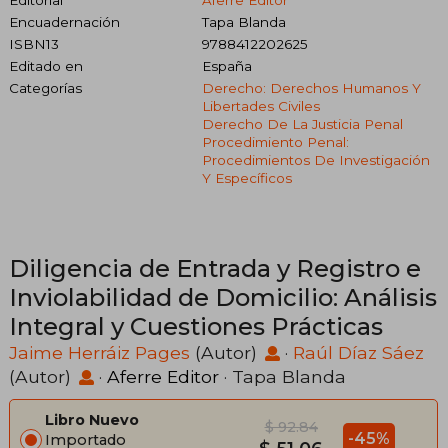
Editorial
Aferre Editor
Encuadernación
Tapa Blanda
ISBN13
9788412202625
Editado en
España
Categorías
Derecho: Derechos Humanos Y
Libertades Civiles
Derecho De La Justicia Penal
Procedimiento Penal:
Procedimientos De Investigación
Y Específicos
Diligencia de Entrada y Registro e
Inviolabilidad de Domicilio: Análisis
Integral y Cuestiones Prácticas
Jaime Herráiz Pages
(Autor)
·
Raúl Díaz Sáez
(Autor)
·
Aferre Editor
· Tapa Blanda
Libro Nuevo
$ 92.84
-45%
Importado