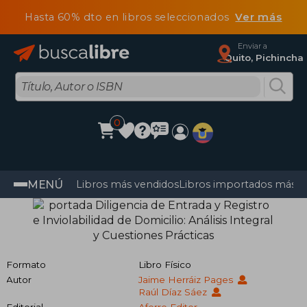
Hasta 60% dto en libros seleccionados
Ver más
Enviar a
Quito, Pichincha
0
MENÚ
Libros más vendidos
Libros importados más v
Formato
Libro Físico
Autor
Jaime Herráiz Pages
Raúl Díaz Sáez