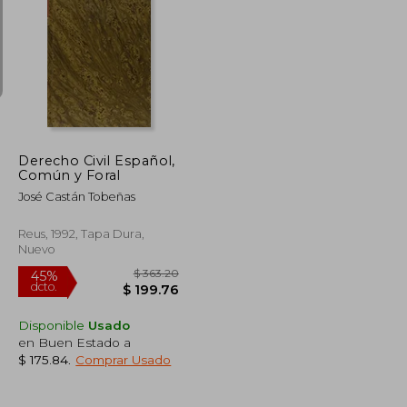
$ 97.64
$ 94.82
45%
dcto.
$ 53.70
$ 52.15
Derecho Civil Español,
Común y Foral
José Castán Tobeñas
Reus, 1992, Tapa Dura,
Nuevo
Disponible
Usado
en Buen Estado a
$ 175.84
.
Comprar Usado