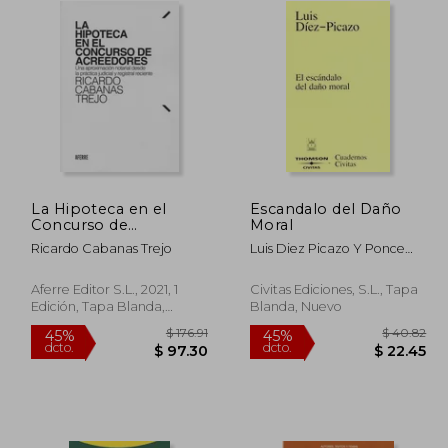
La Hipoteca en el
Escandalo del Daño
Concurso de
Moral
Acreedores: Una
Ricardo Cabanas Trejo
Luis Diez Picazo Y Ponce
Aproximación Notarial
De Leon
Desde la Práctica
Judicial y Registral
Aferre Editor S.L., 2021, 1
Civitas Ediciones, S.L., Tapa
Reciente
Edición, Tapa Blanda,
Blanda, Nuevo
Nuevo
 60.92
$ 176.91
45%
45%
dcto.
dcto.
33.51
$ 97.30