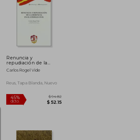
$ 85.29
$ 83.15
45%
dcto.
$ 46.91
$ 45.73
Renuncia y
repudiación de la
herencia en el Código
Carlos Rogel Vide
civil (Derecho Español
Contemporáneo)
Reus, Tapa Blanda, Nuevo