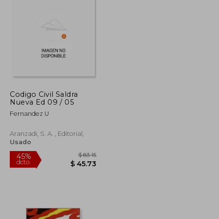
$ 48.62
$ 57.25
45%
dcto.
$ 26.74
$ 31.49
Codigo Civil Saldra
Nueva Ed 09 / 05
Fernandez U
Aranzadi, S. A. , Editorial,
Usado