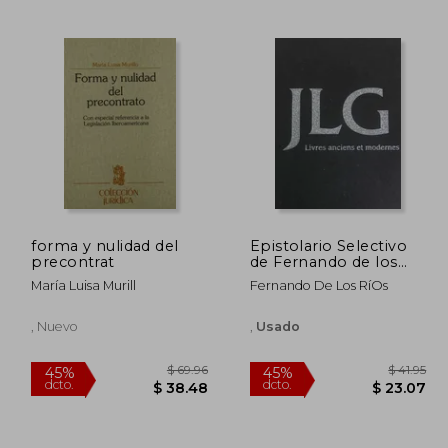
492.92
$ 218.75
45%
45%
dcto.
dcto.
271.11
$ 120.31
forma y nulidad del
Epistolario Selectivo
precontrat
de Fernando de los
RíOs Urruti
María Luisa Murill
Fernando De Los RíOs
, Nuevo
,
Usado