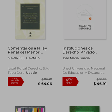
 70.33
$ 62.74
45%
45%
dcto.
dcto.
38.68
$ 34.51
Comentarios a la ley
Instituciones de
Penal del Menor:
Derecho Privado
(Conforme a las
(Uned)
MARIA DEL CARMEN
Jose Maria Garcia
Reformas Introducidas
GOMEZ RIVERO
Urbano,Pedro Antonio
por la lo 8
Lucena Gonzalez,Juan Jose
Iustel. Portal Derecho, S.a.,
Uned. Universidad Nacional
Petrel Serrano
Tapa Dura,
Usado
De Educacion A Distancia,
Usado