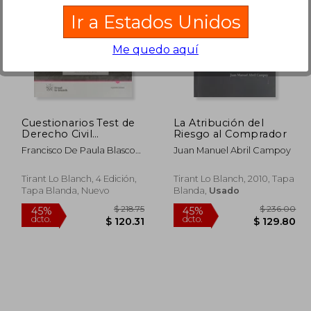
Ir a Estados Unidos
Me quedo aquí
 397.51
$ 74.61
45%
45%
dcto.
dcto.
18.63
$ 41.04
Cuestionarios Test de
La Atribución del
Derecho Civil
Riesgo al Comprador
(Oposiciones)
Francisco De Paula Blasco
Juan Manuel Abril Campoy
Gascó
Tirant Lo Blanch, 4 Edición,
Tirant Lo Blanch, 2010, Tapa
Tapa Blanda, Nuevo
Blanda,
Usado