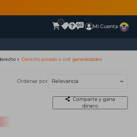
0
Mi Cuenta
 derecho
Derecho privado o civil: generalidades
Ordenar por
Comparte y gana
dinero