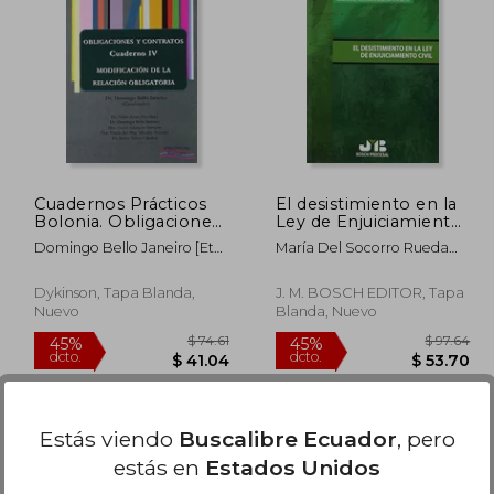
 76.25
$ 116.47
45%
45%
dcto.
dcto.
41.94
$ 64.06
Cuadernos Prácticos
El desistimiento en la
Bolonia. Obligaciones
Ley de Enjuiciamiento
y Contratos. Cuaderno
Civil (Bosch Procesal)
Domingo Bello Janeiro [et
María Del Socorro Rueda
IV. Modificación de la
Al.]
Fonseca
relación obligatoria.
(Colección Cuadernos
Dykinson, Tapa Blanda,
J. M. BOSCH EDITOR, Tapa
Prácticos Bolonia)
Nuevo
Blanda, Nuevo
Estás viendo
Buscalibre Ecuador
, pero
estás en
Estados Unidos