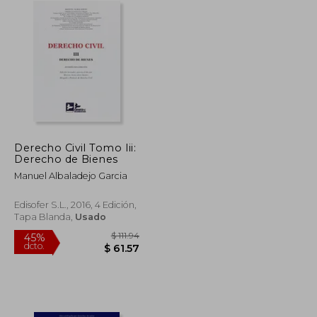
Derecho Civil Tomo Iii:
Derecho de Bienes
Manuel Albaladejo Garcia
Edisofer S.L., 2016, 4 Edición,
Tapa Blanda,
Usado
$ 40.82
$ 111.94
45%
dcto.
$ 22.45
$ 61.57