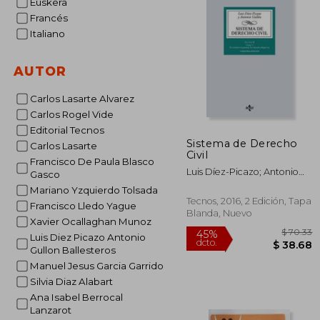
Euskera
Francés
Italiano
AUTOR
Carlos Lasarte Alvarez
Carlos Rogel Vide
Editorial Tecnos
Sistema de Derecho
Carlos Lasarte
Civil
Francisco De Paula Blasco
Luis Díez-Picazo; Antonio
Gasco
Gullón
Mariano Yzquierdo Tolsada
Tecnos, 2016, 2 Edición, Tapa
Francisco Lledo Yague
Blanda, Nuevo
Xavier Ocallaghan Munoz
Luis Diez Picazo Antonio
Gullon Ballesteros
Manuel Jesus Garcia Garrido
Silvia Diaz Alabart
Ana Isabel Berrocal
Lanzarot