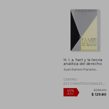
$ 
45%
dcto.
$ 
H. l. a. hart y la teoria
analitica del derecho
Juan Ramon Paramo
Arguelles
CENTRO
EST.CONSTITUCIONALES,
Tapa Blanda,
Usado