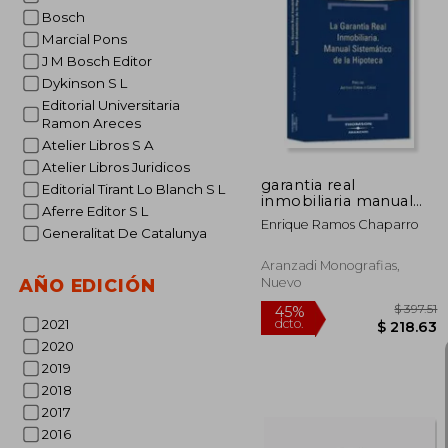
Bosch
Marcial Pons
$
45%
J M Bosch Editor
dcto.
$ 
Dykinson S L
Editorial Universitaria
Ramon Areces
Atelier Libros S A
Atelier Libros Juridicos
garantia real
Editorial Tirant Lo Blanch S L
inmobiliaria manual
Aferre Editor S L
sistamatico de l
Enrique Ramos Chaparro
Generalitat De Catalunya
Aranzadi Monografias,
Nuevo
AÑO EDICIÓN
2021
2020
2019
2018
2017
2016