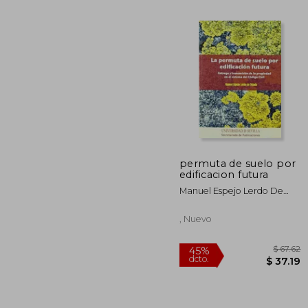
permuta de suelo por
edificacion futura
$ 
45%
dcto.
Manuel Espejo Lerdo De
$ 1
Tejada
, Nuevo