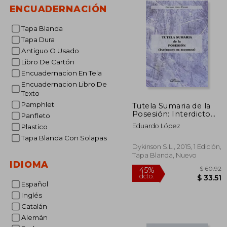
ENCUADERNACIÓN
Tapa Blanda
Tapa Dura
Antiguo O Usado
Libro De Cartón
Encuadernacion En Tela
Encuadernacion Libro De
Texto
Pamphlet
Tutela Sumaria de la
Posesión: Interdicto
Panfleto
de Recobrar
Eduardo López
Plastico
Tapa Blanda Con Solapas
Dykinson S.L., 2015, 1 Edición,
Tapa Blanda, Nuevo
IDIOMA
Español
Inglés
Catalán
$
45%
Alemán
dcto.
$ 