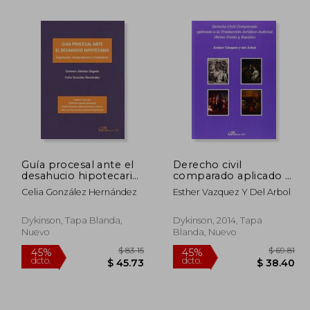
Guía procesal ante el
Derecho civil
desahucio hipotecario.
comparado aplicado a
236.00
$ 69.96
45%
45%
Legislación,
la traducción jurídico-
dcto.
dcto.
Celia González Hernández
Esther Vazquez Y Del Arbol
29.80
$ 38.48
Jurisprudencia y
judicial (Reino Unido
Formularios
Dykinson, Tapa Blanda,
Dykinson, 2014, Tapa
Nuevo
Blanda, Nuevo