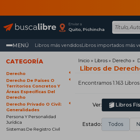
Enviar a
Quito, Pichincha
MENÚ
Libros más vendidos
Libros importados más v
Inicio
Libros
Derecho
D
CATEGORÍA
Libros de Derecho
Derecho
Derecho De Países O
Encontramos 1.163 Libros
Territorios Concretos Y
Áreas Específicas Del
Derecho
Derecho Privado O Civil:
Ver:
Libros Fí
Generalidades
Persona Y Personalidad
Jurídica
Estado:
Todos
N
Sistemas De Registro Civil