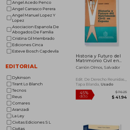
Angel Acedo Penco
$
45%
dcto.
Angel Carrasco Perera
$ 
Angel Manuel Lopez Y
Lopez
Asociacion Espanola De
Abogados De Familia
Cristina Gil Membrado
Ediciones Cinca
Esteve Bosch Capdevila
Historia y Futuro del
Matrimonio Civil en
España
EDITORIAL
Carrión Olmos, Salvador
Dykinson
Edit. De Derecho Reunidas.,,
Tirant Lo Blanch
Tapa Blanda,
Usado
Tecnos
Reus
Comares
Aranzadi
La Ley
Civitas Ediciones S L
Civitas