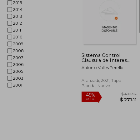
2015
2014
2013
2012
$
45%
2011
dcto.
$ 2
2010
2009
2008
Sistema Control
2007
Clausula de Interes
2006
Variable Prestamos
Antonio Valles Perello
2005
2003
Aranzadi, 2021, Tapa
2001
Blanda, Nuevo