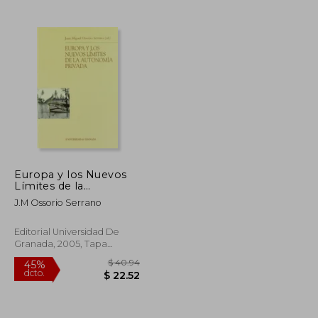
$ 236.00
$ 363.20
45%
dcto.
$ 129.80
$ 199.76
Europa y los Nuevos
Límites de la
Autonomía Privada
J.M Ossorio Serrano
(Monográfica
Editorial Universidad De
Granada, 2005, Tapa
Blanda, Nuevo