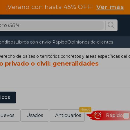
¡Verano con hasta 45% OFF!
Ver más
endidos
Libros con envío Rápido
Opiniones de clientes
erecho de países o territorios concretos y áreas específicas del
 privado o civil: generalidades
sicos
Nuevo
uevos
Usados
Anticuarios
Rápido