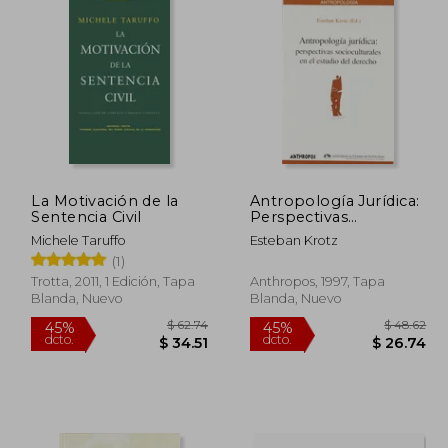
La Motivación de la
Antropología Jurídica:
Sentencia Civil
Perspectivas
Socioculturales en el
Michele Taruffo
Esteban Krotz
Estudio del Derecho
(1)
Trotta, 2011, 1 Edición, Tapa
Anthropos, 1997, Tapa
Blanda, Nuevo
Blanda, Nuevo