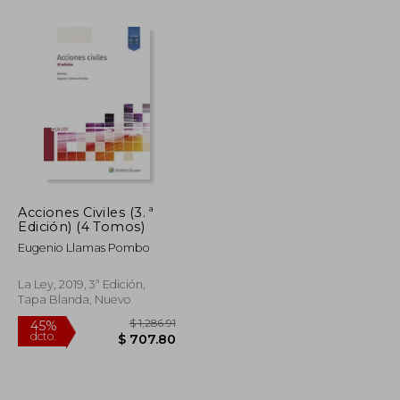
Acciones Civiles (3. ª
Edición) (4 Tomos)
$ 41.95
$ 40.94
45%
dcto.
Eugenio Llamas Pombo
$ 23.07
$ 22.52
La Ley, 2019, 3ª Edición,
Tapa Blanda, Nuevo