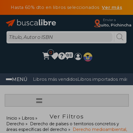
Hasta 60% dto en libros seleccionados
Ver más
Enviar a
Quito, Pichincha
0
MENÚ
Libros más vendidos
Libros importados más v
=
Ver Filtros
Inicio
Libros
Derecho
Derecho de países o territorios concretos y
áreas específicas del derecho
Derecho medioambiental,