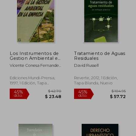
dcto.
dcto.
$ 23.11
$ 24.
Los Instrumentos de
Tratamiento de Aguas
Gestion Ambiental en
Residuales
la Empresa
Vicente Conesa Fernandez
David Russell
Vitora
Ediciones Mundi-Prensa,
Reverte, 2012, 1 Edición,
1997, 1 Edición, Tapa
Tapa Blanda, Nuevo
Blanda, Nuevo