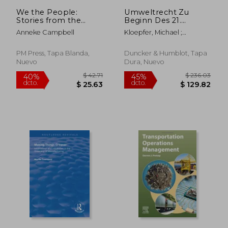
We the People:
Umweltrecht Zu
Stories from the
Beginn Des 21.
Community Rights
Jahrhunderts:
Anneke Campbell
Kloepfer, Michael ;
Movement in the
Gesammelte
Neugartner, Rico David
United States
Beitrage. Hrsg. Von
Rico David
PM Press, Tapa Blanda,
Duncker & Humblot, Tapa
Neugartner (en
Nuevo
Dura, Nuevo
Alemán)
$ 40.27
$ 613
45%
45%
dcto.
dcto.
$ 22.15
$ 337.