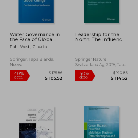
Water Governance in
Leadership for the
the Face of Global
North: The Influence
Change: From
and Impact of Arctic
Pahl-Wostl, Claudia
Understanding to
Council Chairs
Transformation (en
(Springer Polar
Inglés)
Sciences) (en Inglés)
Springer, Tapa Blanda,
Springer Nature
Nuevo
Switzerland Ag, 2019, Tapa
Dura, Nuevo
$ 520.86
$ 190.
40%
40%
dcto.
dcto.
$ 312.52
$ 114.