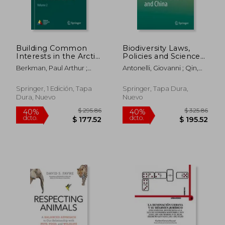
Building Common
Biodiversity Laws,
Interests in the Arctic
Policies and Science
Ocean with Global
in Europe, the United
Berkman, Paul Arthur ;
Antonelli, Giovanni ; Qin,
Inclusion: Volume 2
States and China (en
Vylegzhanin, Alexander N. ;
Tianbao ; Ferroni, Maria
(en Inglés)
Inglés)
Young, Oran R.
Vittoria
Springer, 1 Edición, Tapa
Springer, Tapa Dura,
Dura, Nuevo
Nuevo
$ 272.26
$ 220.
45%
40%
dcto.
dcto.
$ 149.74
$ 132.