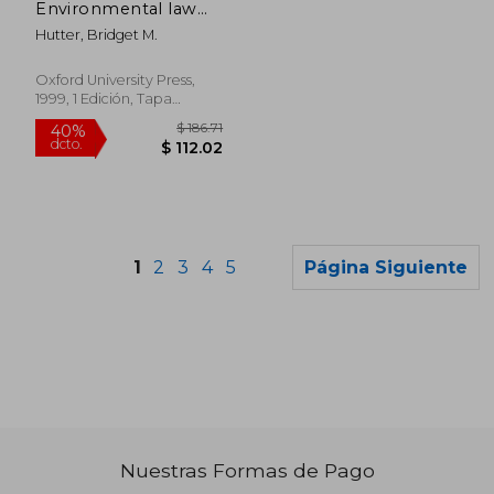
Environmental law
(Oxford Readings in
Hutter, Bridget M.
Socio-Legal Studies)
(en Inglés)
Oxford University Press,
1999, 1 Edición, Tapa
Blanda, Nuevo
1
2
3
4
5
Página Siguiente
Nuestras Formas de Pago
$ 336.20
$ 453.