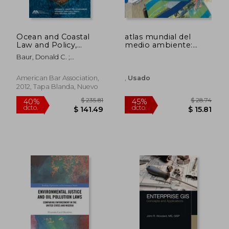
$ 46.14
$ 161
40%
45%
dcto.
dcto.
$ 27.68
$ 88.
Ocean and Coastal
atlas mundial del
Law and Policy,
medio ambiente:
Second Edition (en
(preservación de la
Baur, Donald C. ;
Inglés)
naturaleza)
Eichenberg, Tim ; Snusz,
Georgia Hancock
American Bar Association,
,
Usado
2012, Tapa Blanda, Nuevo