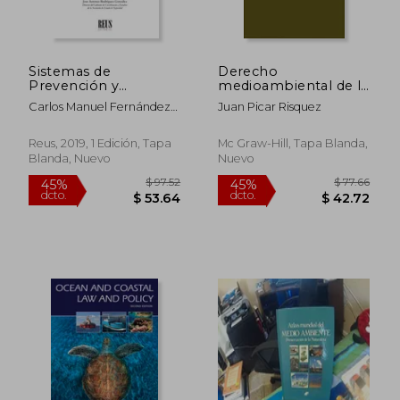
dcto.
dcto.
$ 177.52
$ 195.
Sistemas de
Derecho
Prevención y
medioambiental de la
Protección Contra
unioneuropea
Carlos Manuel Fernández
Juan Picar Risquez
Incendios en
González
Instalaciones, Centros
y Edificaciones:
Reus, 2019, 1 Edición, Tapa
Mc Graw-Hill, Tapa Blanda,
(Conocimientos
Blanda, Nuevo
Nuevo
Básicos de Apoyo a
Criminólogos y
Agentes de Seguridad
Publico-Privada)