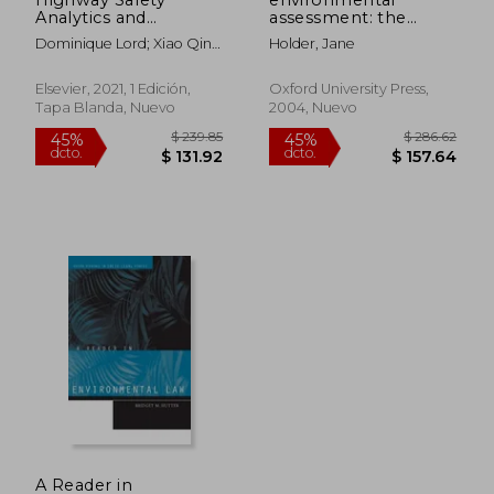
Analytics and
assessment: the
Modeling: Techniques
regulation of decision
Dominique Lord; Xiao Qin;
Holder, Jane
and Methods for
making (en Inglés)
Srinivas R. Geedipally
Analyzing Crash Data
(en Inglés)
Elsevier, 2021, 1 Edición,
Oxford University Press,
Tapa Blanda, Nuevo
2004, Nuevo
$ 75.89
$ 244.
40%
45%
dcto.
dcto.
$ 45.53
$ 134.
A Reader in