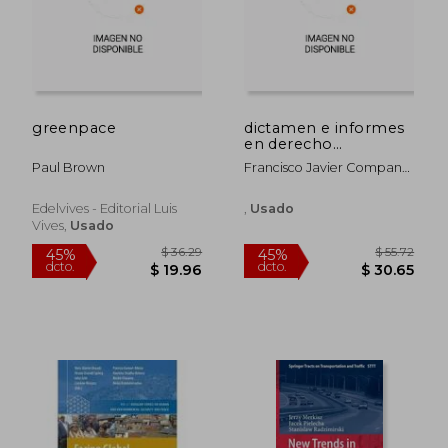
greenpace
dictamen e informes
en derecho
urbanistico
Paul Brown
Francisco Javier Company
Carretero
Edelvives - Editorial Luis
,
Usado
Vives,
Usado
$ 75.55
$ 55.
45%
45%
dcto.
dcto.
$ 41.55
$ 30.