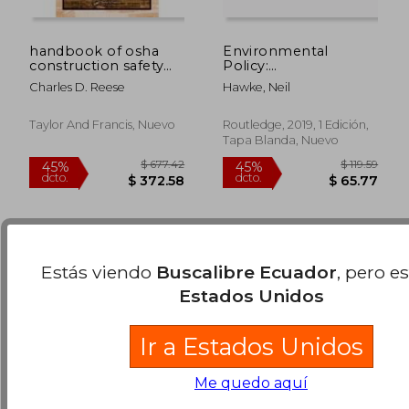
handbook of osha
Environmental
construction safety
Policy:
and health
Implementation and
Charles D. Reese
Hawke, Neil
Enforcement (en
$ 235.81
$ 28.
Inglés)
40%
45%
dcto.
dcto.
$ 141.49
$ 15.
Taylor And Francis, Nuevo
Routledge, 2019, 1 Edición,
Tapa Blanda, Nuevo
Estás viendo
Buscalibre Ecuador
, pero e
Estados Unidos
Ir a Estados Unidos
Me quedo aquí