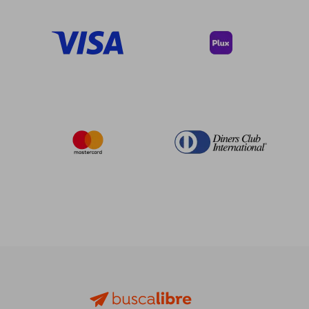
45%
45%
dcto.
dcto.
$ 184.91
$ 249.