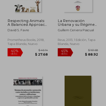
Respecting Animals:
La Renovación
A Balanced Approach
Urbana y su Régimen
to our Relationship
Jurídico. Con Especial
David S. Favre
Guillem Cervera Pascual
With Pets, Food, and
Referencia a la ley de
Wildlife (en Inglés)
Economía Sostenible
2/2011 de 4 de Marzo
Prometheus Books, 2018,
Reus, 2013, 1 Edición, Tapa
y el Dr-L 8/2011 de 1
Tapa Blanda, Nuevo
Blanda, Nuevo
de Julio
$ 295.86
$ 325.
40%
40%