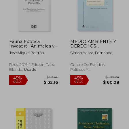
Fauna Exótica
MEDIO AMBIENTE Y
$ 86.18
$ 109.
Invasora (Animales y
DERECHOS
40%
45%
dcto.
dcto.
Derecho)
FUNDAMENTALES
$ 51.71
$ 60.
José Miguel Beltrán
Simon Yarza, Fernando
Castellanos
Reus, 2019, 1 Edición, Tapa
Centro De Estudios
Blanda,
Usado
Politicos Y
ConstitucIionales, 2013, 1
Edición, Tapa Blanda,
Nuevo