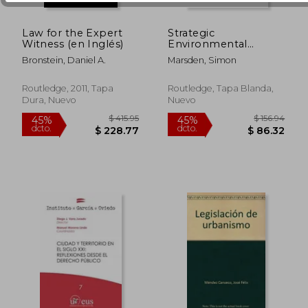
Law for the Expert
Strategic
Witness (en Inglés)
Environmental
Assessment in
Bronstein, Daniel A.
Marsden, Simon
International and
European Law: A
Practitioner's Guide
Routledge, 2011, Tapa
Routledge, Tapa Blanda,
(en Inglés)
Dura, Nuevo
Nuevo
$ 283.39
$ 393.
40%
45%
dcto.
dcto.
$ 170.03
$ 216.