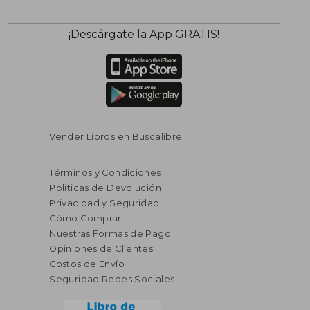
$ 239.85
$ 286.
45%
45%
¡Descárgate la App GRATIS!
dcto.
dcto.
$ 131.92
$ 157.
Vender Libros en Buscalibre
Términos y Condiciones
Políticas de Devolución
Privacidad y Seguridad
Cómo Comprar
Nuestras Formas de Pago
Opiniones de Clientes
Costos de Envío
Seguridad Redes Sociales