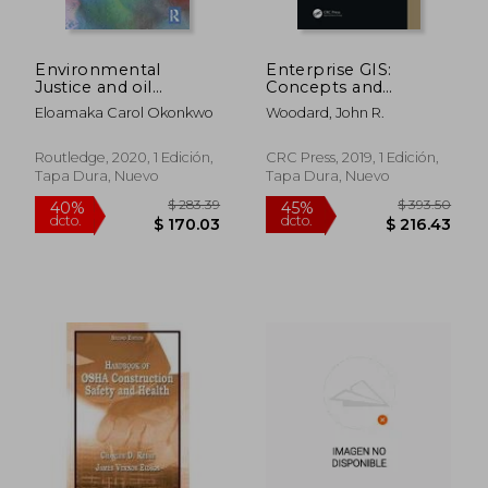
Environmental
Enterprise GIS:
$ 97.52
$ 77.
Justice and oil
Concepts and
45%
45%
dcto.
dcto.
Pollution Laws:
Applications (en
$ 53.64
$ 42.
Eloamaka Carol Okonkwo
Woodard, John R.
Comparing
Inglés)
Enforcement in the
United States and
Routledge, 2020, 1 Edición,
CRC Press, 2019, 1 Edición,
Nigeria (Routledge
Tapa Dura, Nuevo
Tapa Dura, Nuevo
Explorations in
Environmental
Studies) (en Inglés)