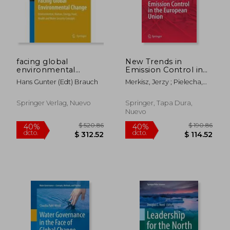
facing global
New Trends in
environmental
Emission Control in
change,environmental,
the European Union
Hans Gunter (edt) Brauch
Merkisz, Jerzy ; Pielecha,
human, energy, food,
(en Inglés)
Jacek ; Radzimirski,
health and water
Stanislaw
security concepts
Springer Verlag, Nuevo
Springer, Tapa Dura,
Nuevo
$ 36.29
$ 55.
45%
45%
dcto.
dcto.
$ 19.96
$ 30.