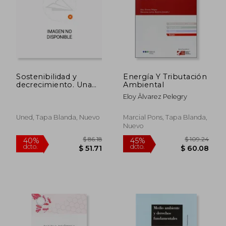
$ 389.79
$ 56.
45%
45%
dcto.
dcto.
$ 214.39
$ 30.
Sostenibilidad y
Energía Y Tributación
decrecimiento. Una
Ambiental
crítica de la (sin)razón
Eloy Âlvarez Pelegry
consumista
Uned, Tapa Blanda, Nuevo
Marcial Pons, Tapa Blanda,
Nuevo