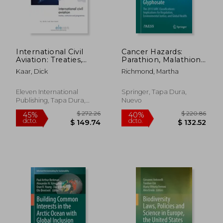
International Civil
Cancer Hazards:
Aviation: Treaties,
Parathion, Malathion,
Institutions and
Diazinon,
Kaar, Dick
Richmond, Martha
Programmes Volume
Tetrachlorvinphos
22 (en Inglés)
and Glyphosate: The
2015 IARC
Eleven International
Springer, Tapa Dura,
Classifications:
Publishing, Tapa Dura,
Nuevo
Implications for
Nuevo
Regulation, Environm
(en Inglés)
$ 175.86
$ 190.
40%
40%
dcto.
dcto.
$ 105.52
$ 114.