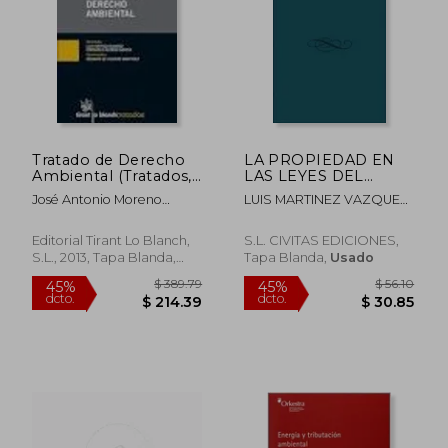
$ 148.09
$ 389.
45%
45%
dcto.
dcto.
$ 81.45
$ 214.
Tratado de Derecho
LA PROPIEDAD EN
Ambiental (Tratados,
LAS LEYES DEL
comentarios y
SUELO (En papel)
José Antonio Moreno
LUIS MARTINEZ VAZQUEZ
practicas procesales)
Molina
DE CASTRO
Editorial Tirant Lo Blanch,
S.L. CIVITAS EDICIONES,
S.L., 2013, Tapa Blanda,
Tapa Blanda,
Usado
Nuevo