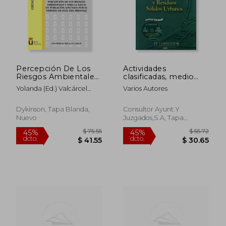
Percepción De Los
Actividades
Riesgos Ambientales
clasificadas, medio
Y Para La Salud En
ambiente y residuos
Yolanda (Ed.) Valcárcel
Varios Autores
Población Afectada
solidos urbanos
Rivera
$ 58.46
$ 109.
Por El Vertido De
45%
45%
dcto.
dcto.
Fuel Del Prestige
$ 32.16
$ 60.
Dykinson, Tapa Blanda,
Consultor Ayunt.Y
(Ciencias de la salud)
Nuevo
Juzgados,S.A, Tapa
Blanda,
Usado