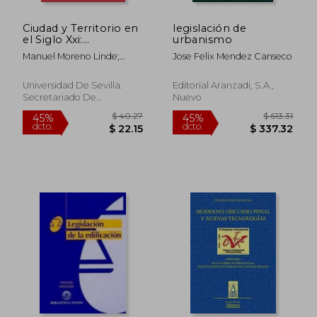
Ciudad y Territorio en
legislación de
el Siglo Xxi:
urbanismo
Reflexiones Desde el
Manuel Moreno Linde;
Jose Felix Mendez Canseco
Derecho Público
Diego J. Vera Jurado; Elsa
Marina &Aacute;Lvarez
Universidad De Sevilla.
Editorial Aranzadi, S.a.,
Gonz&Aacute;Lez; Adriana
Secretariado De
Nuevo
Ant&Uacute;Nez
Publicaciones, Tapa
S&Aacute;Nchez; Roberto
Blanda, Nuevo
Gal&Aacute;N Vioque;
Yolanda Garc&Iacute;A
$ 677.42
$ 119
45%
45%
Calvente; Salvador
dcto.
dcto.
$ 372.58
$ 65.
Mart&Iacute;N Valdivia;
Esther Rando Burgos;
M&Ordf; Del Ma