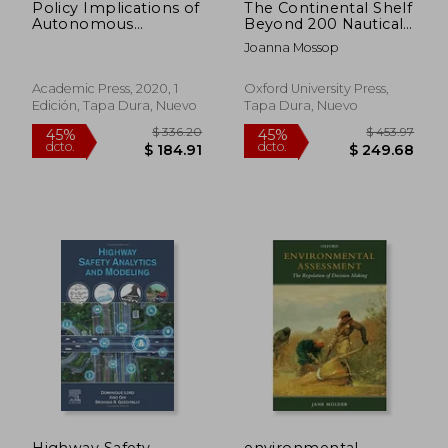
Policy Implications of
The Continental Shelf
Autonomous
Beyond 200 Nautical
Vehicles: Volume 5
Miles: Rights and
Joanna Mossop
(Advances in
Responsibilities
Transport Policy and
Planning, Volume 5)
Academic Press, 2020, 1
Oxford University Press,
(en Inglés)
Edición, Tapa Dura, Nuevo
Tapa Dura, Nuevo
$ 42.71
$ 236.
40%
45%
dcto.
dcto.
$ 25.63
$ 129.
Highway Safety
environmental