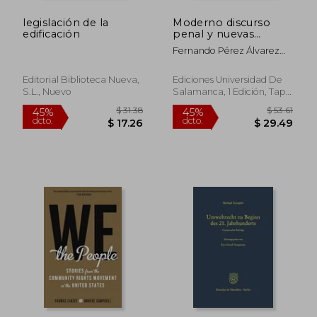
legislación de la
Moderno discurso
edificación
penal y nuevas
tecnologías.
Fernando Pérez Álvarez
Memorias del III
(ed.)
Congreso
Internacional de
Editorial Biblioteca Nueva,
Ediciones Universidad De
Jóvenes
S.l., Nuevo
Salamanca, 1 Edición, Tapa
Investigadores en
Dura, Nuevo
Ciencias Penales
(2013. Salamanca,
España) (Colección
Aquilafuente; 207)
$ 415.95
$ 156.
45%
45%
dcto.
dcto.
$ 228.77
$ 86.