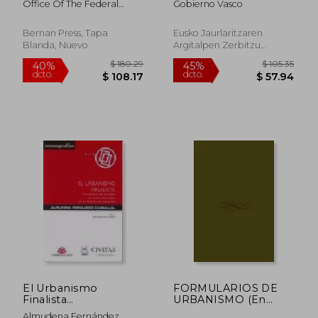
Office Of The Federal
Gobierno Vasco
660-End, Revised as
30 de Junio.
Register (U S )
of October 1, 2023
(en Inglés)
Bernan Press, Tapa
Eusko Jaurlaritzaren
Blanda, Nuevo
Argitalpen Zerbitzu
Nagusia / Servicio Central
De Publicaciones Del
Gobierno Vasco, Tapa
Blanda,
Usado
$ 93.79
$ 183.
40%
45%
dcto.
dcto.
$ 56.27
$ 100.
El Urbanismo
FORMULARIOS DE
Finalista
URBANISMO (En
(Monografías)
papel)
Almudena Fernández