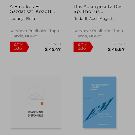
A Birtokos Es
Das Ackergesetz Des
Gazdatiszt: Kozotti
Sp. Thorius:
Jogviszonyok
Wiederhergestellt
Ladanyi, Bela
Rudorff, Adolf August
Szabalyozasarol
Und Erlautert (1839)
Friedrich
Szolo Torveny
(en Alemán)
Magyarazata (1901)
Kessinger Publishing, Tapa
Kessinger Publishing, Tapa
(en Húngaro)
Blanda, Nuevo
Blanda, Nuevo
$ 41.52
$ 62.
45%
45%
dcto.
dcto.
$ 22.83
$ 34.