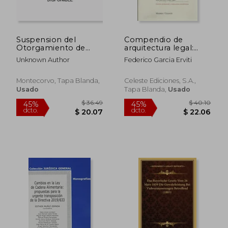
Suspension del
Compendio de
Otorgamiento de
arquitectura legal:
Licencias Urbanisticas.
derecho profesional y
Unknown Author
Federico Garcia Erviti
(en Inglés)
valoraciones
$ 184.05
$ 33
45%
15%
inmobiliarias
dcto.
dcto.
$ 101.23
$ 28.
Montecorvo, Tapa Blanda,
Celeste Ediciones, S.a.,
Usado
Tapa Blanda,
Usado