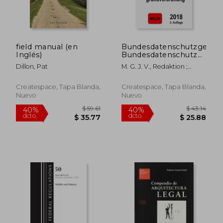
$ 351.44
$ 71
45%
45%
dcto.
dcto.
$ 193.29
$ 39.
field manual (en
Bundesdatenschutzgesetz
Inglés)
Bundesdatenschutzgeset
(BDSG) (en Alemán)
Dillon, Pat
M. G. J. V., Redaktion ;
Verlag, Groelsv
Createspace, Tapa Blanda,
Createspace, Tapa Blanda,
Nuevo
Nuevo