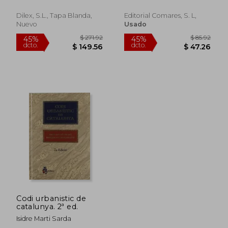
Torres, Manuel Pons
Dilex, S.L., Tapa Blanda,
Editorial Comares, S. L,
Nuevo
Usado
$ 180.29
$ 105.
40%
45%
dcto.
dcto.
$ 108.17
$ 57.
Codi urbanistic de
catalunya. 2ª ed.
Isidre Marti Sarda