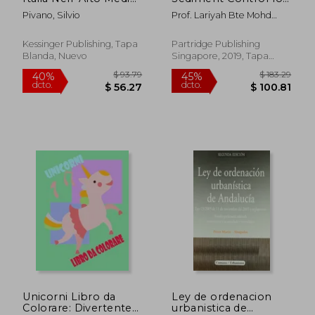
Evo (1904) (en
Reservoir
Pivano, Silvio
Prof. Lariyah Bte Mohd
Italiano)
Sedimentation From
Sidek; Ir. Hidayah Bte Basri;
Agricultural Activities
Dr. Mohamed Ahmed
in Highlands (en
Kessinger Publishing, Tapa
Partridge Publishing
Hafez
Inglés)
Blanda, Nuevo
Singapore, 2019, Tapa
Dura, Nuevo
$ 236.00
$ 46.
45%
45%
dcto.
dcto.
$ 129.80
$ 25.
Unicorni Libro da
Ley de ordenacion
Colorare: Divertente
urbanistica de