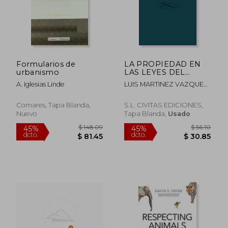
Formularios de
LA PROPIEDAD EN
urbanismo
LAS LEYES DEL
SUELO (En papel)
A. Iglesias Linde
LUIS MARTINEZ VAZQUEZ
DE CASTRO
Comares, Tapa Blanda,
S.L. CIVITAS EDICIONES,
Nuevo
Tapa Blanda,
Usado
$ 148.09
$ 56.
45%
45%
dcto.
dcto.
$ 81.45
$ 30.