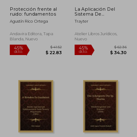
Protección frente al
La Aplicación Del
ruido: fundamentos
Sistema De
Valoraciones De La
Agustín Rico Ortega
Trayter
Ley De Suelo
Andavira Editora, Tapa
Atelier Libros Jurídicos,
Blanda, Nuevo
Nuevo
$ 47.03
$ 94.
45%
45%
dcto.
dcto.
$ 25.87
$ 51.