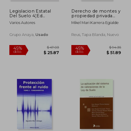
Legislacion Estatal
Derecho de montes y
Del Suelo 4¦Ed
propiedad privada
Tecnos 02
(Derecho Agrario y
Varios Autores
Mikel Mari Karrera Egialde
Alimentario)
Grupo Anaya,
Usado
Reus, Tapa Blanda, Nuevo
$ 102.96
$ 36.
45%
45%
dcto.
dcto.
$ 56.63
$ 19.