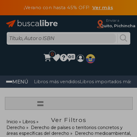
¡Verano con hasta 45% OFF!
Ver más
Enviar a
Quito, Pichincha
0
MENÚ
Libros más vendidos
Libros importados más v
=
Ver Filtros
Inicio
Libros
Derecho
Derecho de países o territorios concretos y
áreas específicas del derecho
Derecho medioambiental,