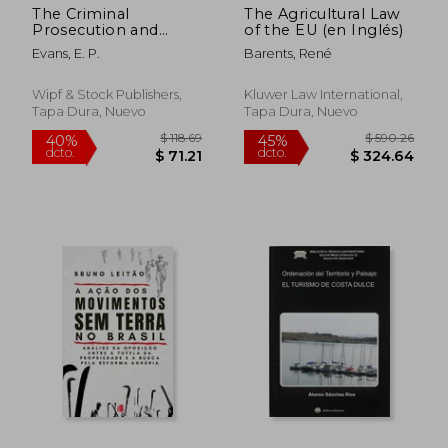
The Criminal
The Agricultural Law
Prosecution and
of the EU (en Inglés)
Capital Punishment
Evans, E. P.
Barents, René
of Animals (en Inglés)
Wipf & Stock Publishers,
Kluwer Law International,
Tapa Dura, Nuevo
Tapa Dura, Nuevo