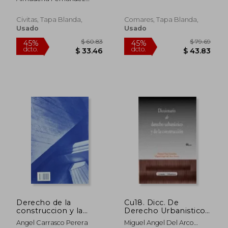
Carballal
Civitas, Tapa Blanda,
Comares, Tapa Blanda,
Usado
Usado
$ 37.11
$ 118
40%
45%
dcto.
dcto.
$ 22.27
$ 65.
Derecho de la
Cu18. Dicc. De
construccion y la
Derecho Urbanistico
vivienda (6ª ed.)
Y De La Construccion
Angel Carrasco Perera
Miguel Angel Del Arco