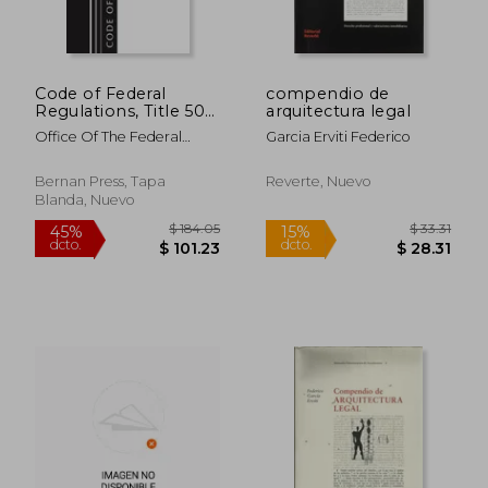
Code of Federal
compendio de
$ 59.61
$ 43.
40%
40%
Regulations, Title 50
arquitectura legal
dcto.
dcto.
$ 35.77
$ 25.
Wildlife and Fisheries
Office Of The Federal
Garcia Erviti Federico
600-659, Revised as
Register (U S )
of October 1, 2023
(en Inglés)
Bernan Press, Tapa
Reverte, Nuevo
Blanda, Nuevo