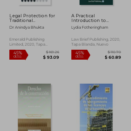
Legal Protection for
A Practical
Traditional
Introduction to
Knowledge: Towards
Scottish Agricultural
Dr Anindya Bhukta
Lydia Fotheringham
a new law for
law (en Inglés)
Indigenous
Intellectual Property
Emerald Publishing
Law Brief Publishing, 2020,
(Emerald Points) (en
Limited, 2020, Tapa
Tapa Blanda, Nuevo
Inglés)
Blanda, Nuevo
$ 51.16
$ 183
45%
45%
dcto.
dcto.
$ 28.14
$ 100.