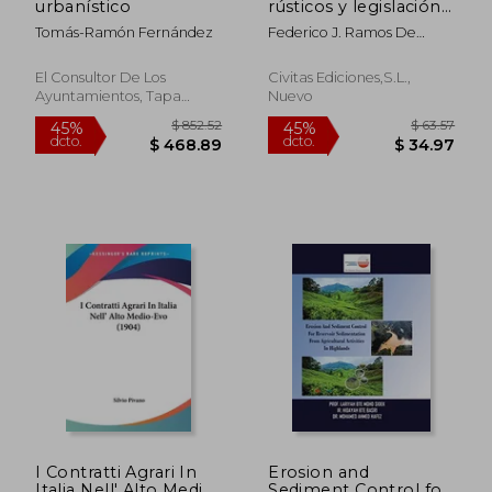
urbanístico
rústicos y legislación
agraria básica
Tomás-Ramón Fernández
Federico J. Ramos De
Armas
El Consultor De Los
Civitas Ediciones,s.l.,
Ayuntamientos, Tapa
Nuevo
$ 40.14
$ 83.
40%
45%
Blanda,
Usado
dcto.
dcto.
$ 24.08
$ 45.
I Contratti Agrari In
Erosion and
Italia Nell' Alto Medio-
Sediment Control for