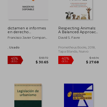
dictamen e informes
Respecting Animals:
en derecho
A Balanced Approach
urbanistico
to our Relationship
Francisco Javier Company
David S. Favre
With Pets, Food, and
Carretero
Wildlife (en Inglés)
,
Usado
Prometheus Books, 2018,
Tapa Blanda, Nuevo
$ 55.72
$ 46.
45%
40%
dcto.
dcto.
$ 30.65
$ 27.