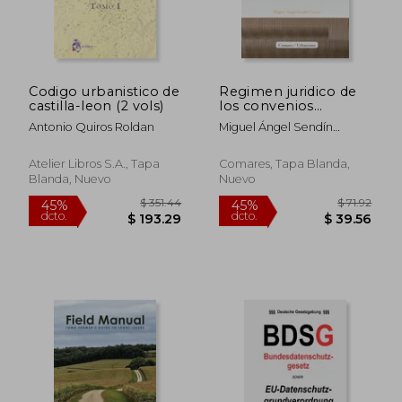
$ 613.31
$ 31
45%
45%
dcto.
dcto.
$ 337.32
$ 17.
Codigo urbanistico de
Regimen juridico de
castilla-leon (2 vols)
los convenios
urbanisticos
Antonio Quiros Roldan
Miguel Ángel Sendín
García
Atelier Libros S.A., Tapa
Comares, Tapa Blanda,
Blanda, Nuevo
Nuevo