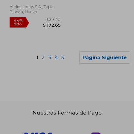
Atelier Libros S.A., Tapa
Blanda, Nuevo
1
2
3
4
5
Página Siguiente
$ 60.83
$ 79.
45%
45%
dcto.
dcto.
$ 33.46
$ 43.
Nuestras Formas de Pago