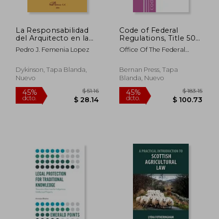
La Responsabilidad
Code of Federal
del Arquitecto en la
Regulations, Title 50
ley de Ordenacion de
Wildlife and Fisheries
Pedro J. Femenia Lopez
Office Of The Federal
la e Dificacion
600-659, Revised as
Register (U S )
of October 1, 2022
(en Inglés)
Dykinson, Tapa Blanda,
Bernan Press, Tapa
Nuevo
Blanda, Nuevo
$ 96.46
$ 73.
45%
40%
dcto.
dcto.
$ 53.05
$ 44.