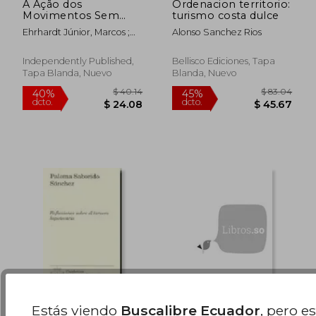
A Ação dos
Ordenacion territorio:
$ 75.79
$ 77.
40%
40%
Movimentos Sem
turismo costa dulce
dcto.
dcto.
$ 45.47
$ 46.
Terra no Brasil:
Ehrhardt Júnior, Marcos ;
Alonso Sanchez Rios
Análise da oposição
Leitão Santos, Bruno
entre a tutela da
Cavalcante
propriedade e a
Independently Published,
Bellisco Ediciones, Tapa
busca pela Reforma
Tapa Blanda, Nuevo
Blanda, Nuevo
Agrária (en
Portugués)
Estás viendo
Buscalibre Ecuador
, pero e
Reflexiones Sobre el
Accesibilidad,