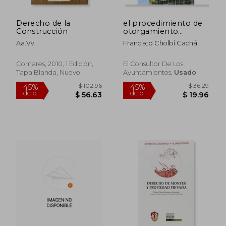
Derecho de la
el procedimiento de
Construcción
otorgamiento
licencias urbanismo
Aa.Vv.
Francisco Cholbi Cachá
Comares, 2010, 1 Edición,
El Consultor De Los
Tapa Blanda, Nuevo
Ayuntamientos,
Usado
$ 169.26
$ 110.
45%
45%
dcto.
dcto.
$ 93.09
$ 60.