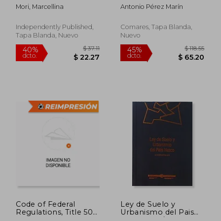
Libri da colorare per i
Andalucía
Mori, Marcellina
Antonio Pérez Marín
bambini le ragazze
età 8-12 anni Olds -
Regali di compleanno
Independently Published,
Comares, Tapa Blanda,
favori di partito acce
Tapa Blanda, Nuevo
Nuevo
(en Italiano)
$ 852.52
$ 63.
45%
45%
dcto.
dcto.
$ 468.89
$ 34.
Code of Federal
Ley de Suelo y
Regulations, Title 50
Urbanismo del Pais
Wildlife and Fisheries
Vasco ley 2/2006, de