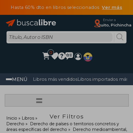
Hasta 60% dto en libros seleccionados
Ver más
Enviar a
Quito, Pichincha
0
MENÚ
Libros más vendidos
Libros importados más v
=
Ver Filtros
Inicio
Libros
Derecho
Derecho de países o territorios concretos y
áreas específicas del derecho
Derecho medioambiental,