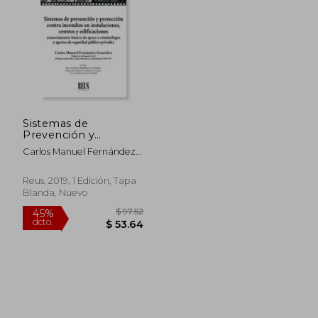
Sistemas de
Prevención y
Protección Contra
Carlos Manuel Fernández
Incendios en
González
Instalaciones, Centros
y Edificaciones:
Reus, 2019, 1 Edición, Tapa
(Conocimientos
Blanda, Nuevo
Básicos de Apoyo a
Criminólogos y
Agentes de Seguridad
Publico-Privada)
$ 97.52
45%
dcto.