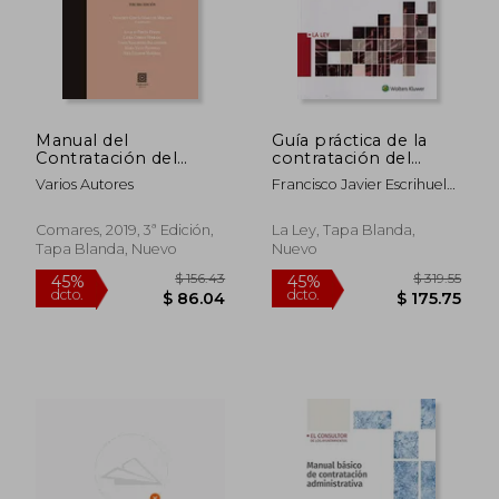
Manual del
Guía práctica de la
Contratación del
contratación del
Secto Público
sector público (4.ª
Varios Autores
Francisco Javier Escrihuela
Adaptado a la ley 9
Edición)
Morales
Comares, 2019, 3ª Edición,
La Ley, Tapa Blanda,
Tapa Blanda, Nuevo
Nuevo
$ 156.43
$ 319
45%
45%
dcto.
dcto.
$ 86.04
$ 175.