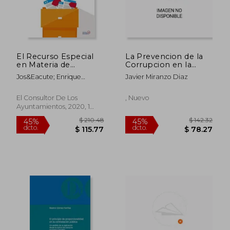
El Recurso Especial
La Prevencion de la
en Materia de
Corrupcion en la
Contratación en el
Contratacion Publica
Jos&Eacute; Enrique
Javier Miranzo Diaz
Ámbito Local
Candela Talavero
El Consultor De Los
, Nuevo
Ayuntamientos, 2020, 1
Edición, Tapa Blanda,
Nuevo