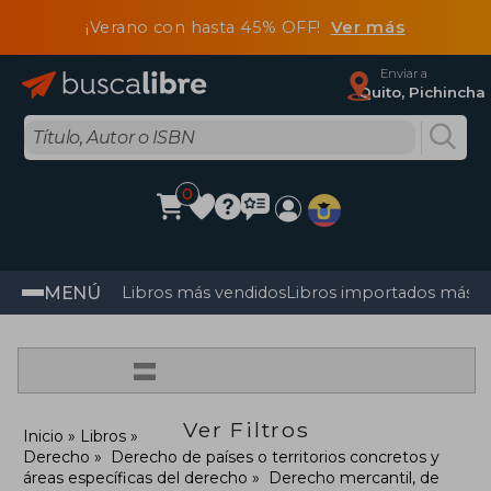
¡Verano con hasta 45% OFF!
Ver más
Enviar a
Quito, Pichincha
0
MENÚ
Libros más vendidos
Libros importados más v
=
Ver Filtros
Inicio
Libros
Derecho
Derecho de países o territorios concretos y
áreas específicas del derecho
Derecho mercantil, de