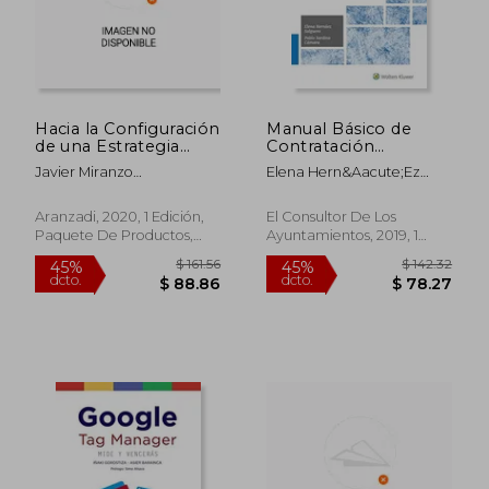
Hacia la Configuración
Manual Básico de
de una Estrategia
Contratación
Eficiente de
Administrativa
Javier Miranzo
Elena Hern&Aacute;Ez
Integridad en la
D&Iacute;Az
Salguero; Pablo Sardina
Contratación Pública
C&Aacute;Mara
(Papel + E-Book)
Aranzadi, 2020, 1 Edición,
El Consultor De Los
(Monografía)
Paquete De Productos,
Ayuntamientos, 2019, 1
Nuevo
Edición, Tapa Blanda,
Nuevo
$ 161.56
$ 142.
45%
45%
dcto.
dcto.
$ 88.86
$ 78.