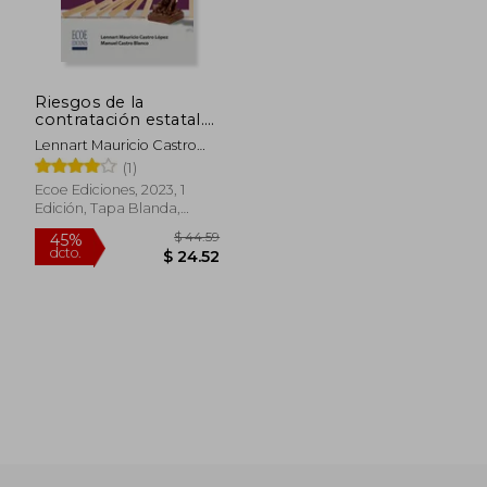
$ 93.14
$ 40.
45%
45%
dcto.
dcto.
$ 51.23
$ 22.
Riesgos de la
contratación estatal.
Tipificación,
Lennart Mauricio Castro
valoración y
López, Manuel Castro
(1)
asignación - 1ra
Blanco
edición
Ecoe Ediciones, 2023, 1
Edición, Tapa Blanda,
Nuevo