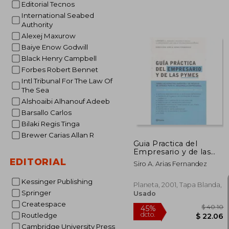
Editorial Tecnos
International Seabed
Authority
Alexej Maxurow
Baiye Enow Godwill
Black Henry Campbell
Forbes Robert Bennet
Intl Tribunal For The Law Of
$ 
40%
dcto.
The Sea
$ 2
Alshoaibi Alhanouf Adeeb
Barsallo Carlos
Bilaki Regis Tinga
Brewer Carias Allan R
Guia Practica del
Empresario y de las
Pymes
EDITORIAL
Siro A. Arias Fernandez
Kessinger Publishing
Planeta, 2001, Tapa Blanda,
Springer
Usado
Createspace
Routledge
Cambridge University Press