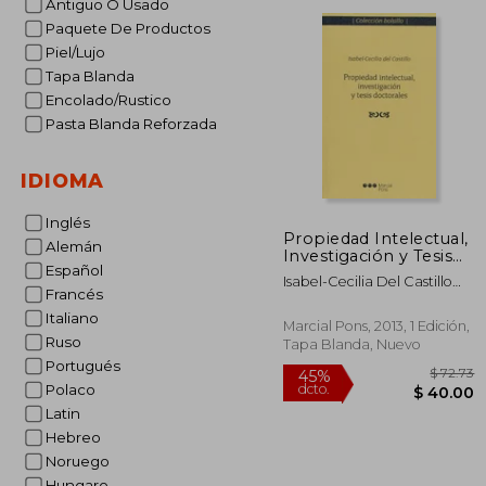
Antiguo O Usado
dcto.
$ 
Paquete De Productos
Piel/Lujo
Tapa Blanda
Encolado/Rustico
Pasta Blanda Reforzada
IDIOMA
Inglés
Propiedad Intelectual,
Alemán
Investigación y Tesis
Español
Doctorales
Isabel-Cecilia Del Castillo
Francés
Vázquez
Italiano
Marcial Pons, 2013, 1 Edición,
Ruso
Tapa Blanda, Nuevo
Portugués
Polaco
Latin
Hebreo
Noruego
Hungaro