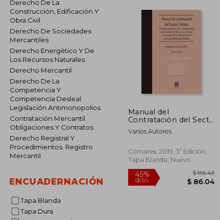
Derecho De La
Construcción, Edificación Y
Obra Civil
Derecho De Sociedades
Mercantiles
Derecho Energético Y De
Los Recursos Naturales
Derecho Mercantil
Derecho De La
Competencia Y
Competencia Desleal.
Legislación Antimonopolios
Manual del
Contratación Mercantil.
Contratación del Secto
Público Adaptado a la
Obligaciones Y Contratos
Varios Autores
ley 9
Derecho Registral Y
Procedimientos. Registro
Comares, 2019, 3ª Edición,
Mercantil
Tapa Blanda, Nuevo
ENCUADERNACIÓN
Tapa Blanda
Tapa Dura
$
45%