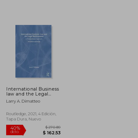
$ 46.86
$ 57.25
45%
dcto.
$ 25.77
$ 31.49
International Business
law and the Legal
Environment: A
Larry A. Dimatteo
Transactional
Approach (en Inglés)
Routledge, 2021, 4 Edición,
Tapa Dura, Nuevo