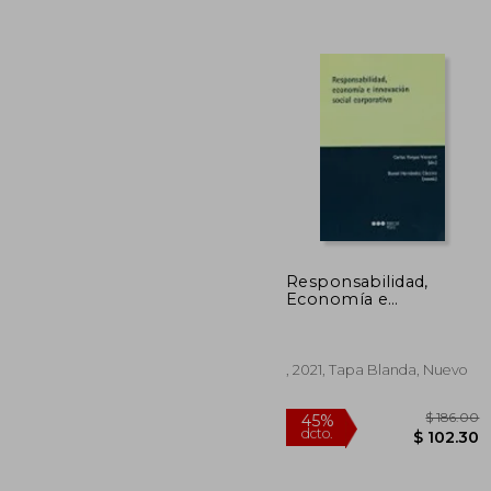
Responsabilidad,
Economía e
$
45%
Innovación Social
dcto.
$ 1
Corporativa (Varios)
, 2021, Tapa Blanda, Nuevo