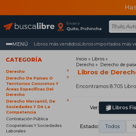
Has
Enviar a
Quito, Pichincha
MENÚ
Libros más vendidos
Libros importados más v
Inicio
Libros
CATEGORÍA
Derecho
Derecho de paíse
Libros de Derech
Derecho
Derecho De Países O
Territorios Concretos Y
Encontramos 8.705 Libro
Áreas Específicas Del
Derecho
Derecho Mercantil, De
Sociedades Y De La
Ver:
Libros Fí
Competencia
Contratación Pública
Cooperativas Y Sociedades
Estado:
Todos
N
Laborales