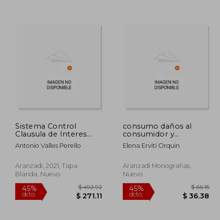
Sistema Control
consumo daños al
Clausula de Interes
consumidor y
 221.26
$ 336.41
45%
45%
Variable Prestamos
quantum
Antonio Valles Perello
Elena Erviti Orquin
dcto.
dcto.
21.69
$ 185.03
indemnizator
Aranzadi, 2021, Tapa
Aranzadi Monografias,
Blanda, Nuevo
Nuevo