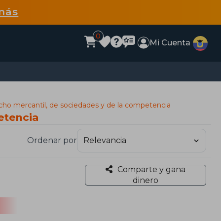
más
0
Mi Cuenta
ho mercantil, de sociedades y de la competencia
etencia
Ordenar por
Comparte y gana
dinero