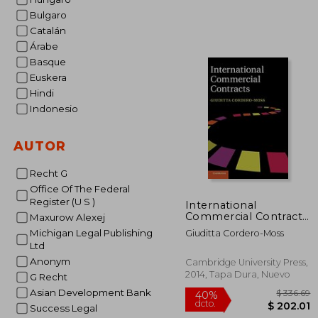
Bulgaro
$
45%
Catalán
dcto.
$ 
Árabe
Basque
Euskera
Hindi
Indonesio
AUTOR
Recht G
Office Of The Federal
Register (U S )
International
Commercial Contracts:
Maxurow Alexej
Applicable Sources
Michigan Legal Publishing
Giuditta Cordero-Moss
and Enforceability (en
Ltd
Inglés)
Anonym
Cambridge University Press,
2014, Tapa Dura, Nuevo
G Recht
Asian Development Bank
Success Legal