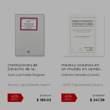
358.04
$ 100.10
45%
45%
dcto.
dcto.
96.92
$ 55.05
Instituciones de
mares y océanos en
Derecho de la
un mundo en cambio:
navegación marítima
tendencias jurídicas,
Juan Luis Pulido Begines
Sobrino Heredia (coord.)
(Derecho - Biblioteca
actores y factores
Universitaria De
Editorial Tecnos)
Tecnos, Tapa Blanda, Nuevo
, 2007, Tapa Blanda, Nuevo