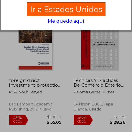
Ir a Estados Unidos
Me quedo aquí
 40.10
$ 345.95
45%
45%
dcto.
dcto.
22.06
$ 190.27
foreign direct
Técnicas Y Prácticas
investment protection
De Comercio Exterior
under world trade
(Colección Cc.
M. A. Nouh, Rayed
Paloma Bernal Turnes
orqanization (en
Jurídicas y Sociales de
Inglés)
la URJC)
Lap Lambert Academic
Dykinson, 2006, Tapa
Publishing, 2012, Nuevo
Blanda,
Usado