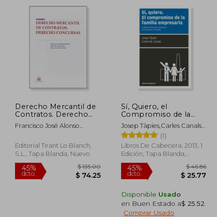
dcto.
dcto.
86.04
$ 171.03
Derecho Mercantil de
Sí, Quiero, el
Contratos. Derecho
Compromiso de la
Concursal (Manuales
Familia Empresaria:
Francisco José Alonso
Josep Tàpies,Carles Canals
de Derecho Civil y
Aspectos Clave Para el
Espinosa
Álvarez
(1)
Mercantil)
Fundador, los
Sucesores y la Familia
Editorial Tirant Lo Blanch,
Libros De Cabecera, 2013, 1
S.L., Tapa Blanda, Nuevo
Edición, Tapa Blanda,
Nuevo
Disponible
Usado
en Buen Estado a
$ 25.52
.
Comprar Usado