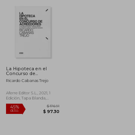
La Hipoteca en el
Concurso de
Acreedores: Una
Ricardo Cabanas Trejo
Aproximación Notarial
Desde la Práctica
Judicial y Registral
Aferre Editor S.L., 2021, 1
Reciente
Edición, Tapa Blanda,
Nuevo
$ 41.60
$ 176.91
45%