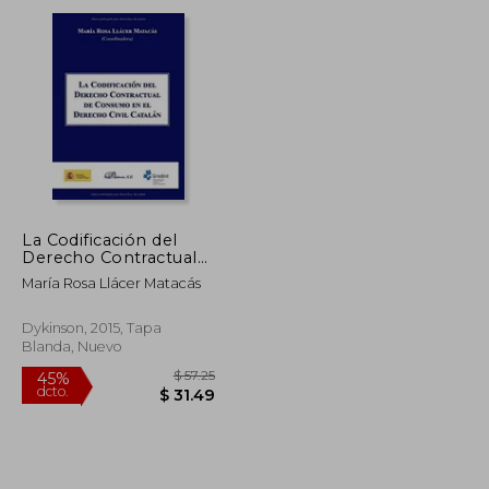
dcto.
$ 22.88
$ 97.30
La Codificación del
Derecho Contractual
en el Derecho Civil
María Rosa Llácer Matacás
Catalán
Dykinson, 2015, Tapa
Blanda, Nuevo