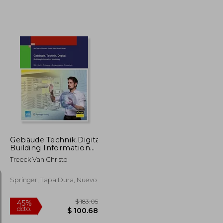
$ 60.92
$ 270.89
40%
dcto.
$ 33.51
$ 162.53
Gebäude.Technik.Digital.:
Building Information
Modeling (VDI-Buch)
Treeck Van Christo
Springer, Tapa Dura, Nuevo