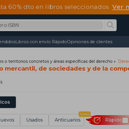
ta 60% dto en libros seleccionados
Ver 
endidos
Libros con envío Rápido
Opiniones de clientes
s o territorios concretos y áreas específicas del derecho
Derec
o mercantil, de sociedades y de la comp
s
sicos
Nuevo
uevos
Usados
Anticuarios
Rápido