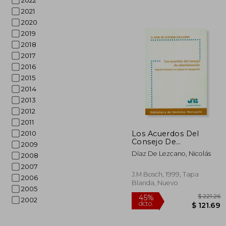
2022
2021
2020
2019
2018
2017
2016
2015
2014
2013
2012
$ 
2011
45%
dcto.
$ 1
Los Acuerdos Del
2010
Consejo De
2009
Administración
Díaz De Lezcano, Nicolás
2008
2007
J.M Bosch, 1999, Tapa
2006
Blanda, Nuevo
2005
2002