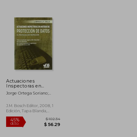
Catalán)
$ 51.39
$ 36.16
45%
dcto.
$ 28.26
$ 19.89
Actuaciones
Inspectoras en
Materia de Protección
Jorge Ortega Soriano;
de Datos. El Protocolo
Xavier Salla
de Inspección.
J.M. Bosch Editor, 2008, 1
Edición, Tapa Blanda,
Nuevo