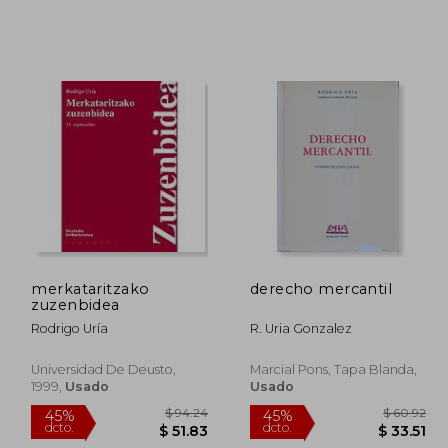
 72.73
$ 135.00
45%
45%
dcto.
dcto.
40.00
$ 74.25
merkataritzako
derecho mercantil
zuzenbidea
Rodrigo Uría
R. Uria Gonzalez
Universidad De Deusto,
Marcial Pons, Tapa Blanda,
1999,
Usado
Usado