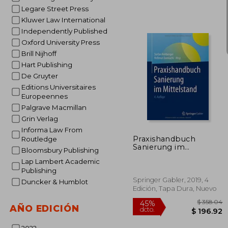
Legare Street Press
Kluwer Law International
Independently Published
Oxford University Press
Brill Nijhoff
Hart Publishing
De Gruyter
Editions Universitaires
Europeennes
$
45%
Palgrave Macmillan
dcto.
$ 
Grin Verlag
Informa Law From
Praxishandbuch
Routledge
Sanierung im
Bloomsbury Publishing
Mittelstand (en
Lap Lambert Academic
Alemán)
Publishing
Springer Gabler, 2019, 4
Duncker & Humblot
Edición, Tapa Dura, Nuevo
AÑO EDICIÓN