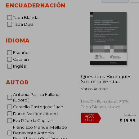
ENCUADERNACIÓN
Tapa Blanda
Tapa Dura
IDIOMA
Español
Catalán
Inglés
Questions Bioètiques
Sobre la Venda
AUTOR
D&@X02019; Aliments
Varios Autores
i la Dispe Nsacio de
Antonia Paniza Fullana
Medicaments Online
(Coord )
/Cuestiones Bioeticas
Univ De Barcelona, 2019,
Sobre la Venta de
Castello Pastorjose Juan
Tapa Blanda, Nuevo
Alimentos y la
Daniel Vazquez Albert
Dispensacion de
Eva R Jorda Capitan
Medicamentos Online
/ Buying Medici (en
Francisco Manuel Mellado
Catalán)
Benavente Antonio
Rodr&Iacute Guez Vegazo