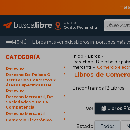
Has
Enviar a
Quito, Pichincha
MENÚ
Libros más vendidos
Libros importados más v
Inicio
Libros
CATEGORÍA
Derecho
Derecho de paíse
mercantil
Comercio electr
Derecho
Libros de Comerc
Derecho De Países O
Territorios Concretos Y
Áreas Específicas Del
Encontramos 12 Libros
Derecho
Derecho Mercantil, De
Sociedades Y De La
Competencia
Ver:
Libros Fí
Derecho Mercantil
Comercio Electrónico
Estado:
Todos
N