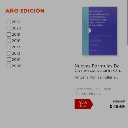
AÑO EDICIÓN
$
45%
dcto.
$ 
2021
2020
2019
2018
2017
2013
2010
Nuevas Fórmulas De
2000
Comercialización On
Line De Servicios
Antonia Paniza Fullana
Turísticos
(Coord.)
Comares, 2013, Tapa
Blanda, Nuevo