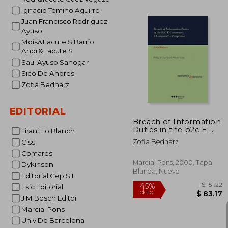
45%
Ignacio Temino Aguirre
dcto.
$ 
Juan Francisco Rodriguez
Ayuso
Mois&Eacute S Barrio
Andr&Eacute S
Saul Ayuso Sahogar
Sico De Andres
Zofia Bednarz
EDITORIAL
Breach of Information
Duties in the b2c E-
Tirant Lo Blanch
Commerce: A
Zofia Bednarz
Ciss
Comparative
Comares
Perspective (en
Inglés)
Marcial Pons, 2000, Tapa
Dykinson
Blanda, Nuevo
Editorial Cep S L
Esic Editorial
J M Bosch Editor
Marcial Pons
Univ De Barcelona