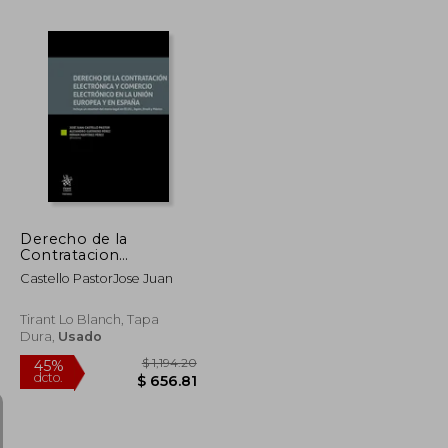
$ 468.37
$ 69.17
45%
dcto.
$ 257.60
$ 38.04
Derecho de la
Contratacion
Electronica y
Castello PastorJose Juan
Comercio Electronico
en la Union Europea y
en España
Tirant Lo Blanch, Tapa
Dura,
Usado