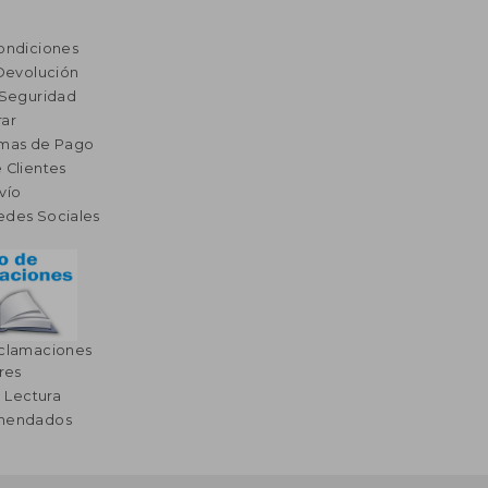
ondiciones
 Devolución
 Seguridad
ar
rmas de Pago
 Clientes
vío
edes Sociales
eclamaciones
res
a Lectura
omendados