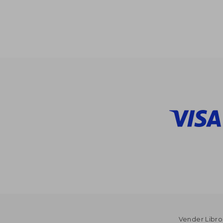
$
45%
dcto.
$ 
Vender Libro