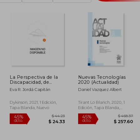
La Perspectiva de la
Nuevas Tecnologías
Discapacidad, de
2020 (Actualidad)
Género y de la
Eva R. Jordá Capitán
Daniel Vazquez Albert
Sostenibilidad
Ambiental en la
Protección de las
Dykinson, 2021, 1 Edición,
Tirant Lo Blanch, 2020, 1
Personas
Tapa Blanda, Nuevo
Edición, Tapa Blanda,
Consumidoras en el
Usado
Comercio Electrónico