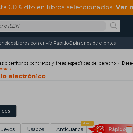
ta 60% dto en libros seleccionados
Ver 
endidos
Libros con envío Rápido
Opiniones de clientes
s o territorios concretos y áreas específicas del derecho
Derec
ónico
io electrónico
sicos
Nuevo
uevos
Usados
Anticuarios
Rápido