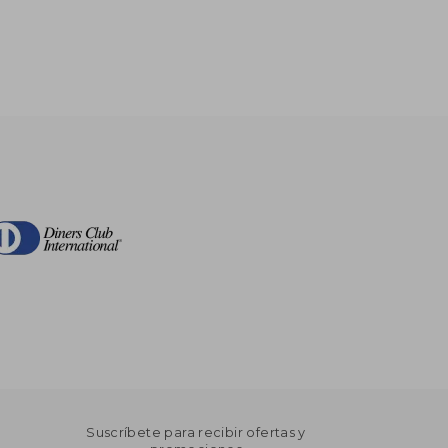
$ 69.91
$ 17.61
45%
dcto.
$ 38.45
$ 9.69
Suscríbete para recibir ofertas y