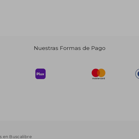
 83.07
45%
dcto.
45.69
$ 54.95
Nuestras Formas de Pago
s en Buscalibre