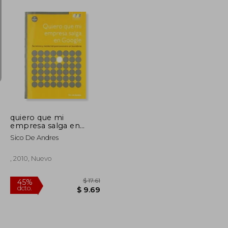
$ 236.00
$ 1,194.20
45%
dcto.
$ 129.80
$ 656.81
quiero que mi
empresa salga en
google
Sico De Andres
, 2010, Nuevo