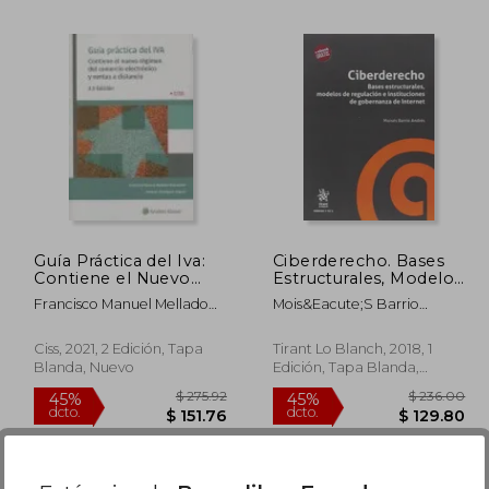
$ 36.16
$ 44.23
45%
45%
dcto.
dcto.
19.89
$ 24.33
Guía Práctica del Iva:
Ciberderecho. Bases
Contiene el Nuevo
Estructurales, Modelos
Régimen del
de Regulación e
Francisco Manuel Mellado
Mois&Eacute;S Barrio
Comercio Electrónico
Instituciones de
Benavente; Antonio
Andr&Eacute;S
y Ventas a Distancia
Gobernanza de
Rodr&Iacute;Guez Vegazo
Internet (Derecho y
Ciss, 2021, 2 Edición, Tapa
Tirant Lo Blanch, 2018, 1
Ticžs)
Blanda, Nuevo
Edición, Tapa Blanda,
Usado