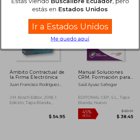
Estás viendo
Buscalibre Ecuador
, pero
estás en
Estados Unidos
 151.22
$ 275.92
45%
45%
dcto.
dcto.
83.17
$ 151.76
Ir a Estados Unidos
Me quedo aquí
Ámbito Contractual de
Manual Soluciones
la Firma Electrónica
CRM. Formación para
el Empleo
Juan Francisco Rodríguez
Saúl Ayuso Sahogar
Ayuso
J.M. Bosch Editor, 2018, 1
EDITORIAL CEP, S.L., Tapa
Edición, Tapa Blanda,
Blanda, Nuevo
Nuevo