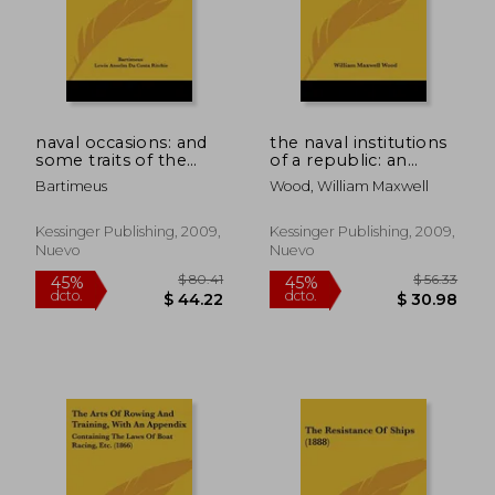
dcto.
dcto.
$ 169.87
$ 179.
naval occasions: and
the naval institutions
some traits of the
of a republic: an
sailor man (1915) (en
address (1853) (en
Bartimeus
Wood, William Maxwell
Inglés)
Inglés)
Kessinger Publishing, 2009,
Kessinger Publishing, 2009,
Nuevo
Nuevo