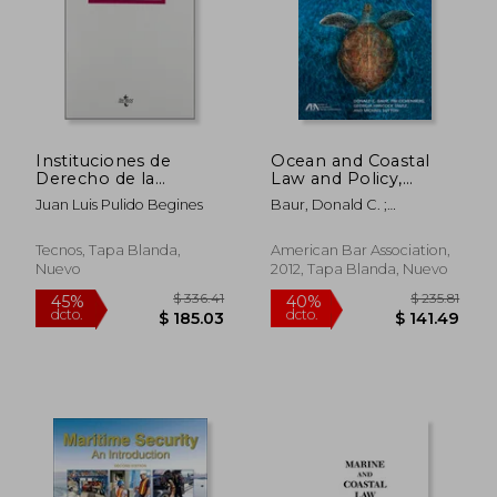
Instituciones de
Ocean and Coastal
Derecho de la
Law and Policy,
navegación marítima
Second Edition (en
Juan Luis Pulido Begines
Baur, Donald C. ;
(Derecho - Biblioteca
Inglés)
Eichenberg, Tim ; Snusz,
Universitaria De
Georgia Hancock
Editorial Tecnos)
Tecnos, Tapa Blanda,
American Bar Association,
Nuevo
2012, Tapa Blanda, Nuevo
$ 336.41
$ 235.
45%
40%
dcto.
dcto.
$ 185.03
$ 141.