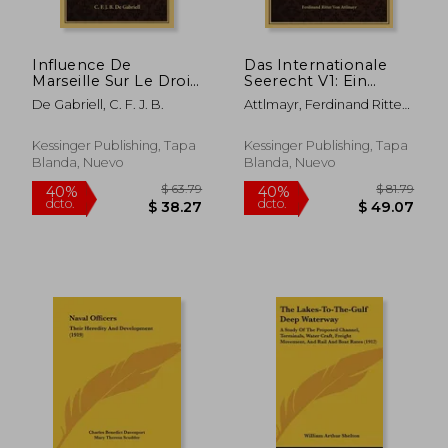
Influence De
Das Internationale
Marseille Sur Le Droit
Seerecht V1: Ein
Maritime Francais:
Handbuch Fur Den K.
De Gabriell, C. F. J. B.
Attlmayr, Ferdinand Ritter
Discours (1862) (en
U. K. Seeofficier (1903)
Von
Francés)
(en Alemán)
Kessinger Publishing, Tapa
Kessinger Publishing, Tapa
Blanda, Nuevo
Blanda, Nuevo
$ 97.79
$ 111
40%
40%
dcto.
dcto.
$ 58.67
$ 67.