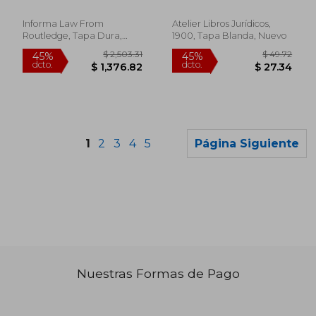
(en Inglés)
Sector
Rom&Aacute;N,
Rom&Aacute;N/Fern&Aacute;N
Informa Law From
Atelier Libros Jurídicos,
Bozal, Pilar
Routledge, Tapa Dura,
1900, Tapa Blanda, Nuevo
Nuevo
1
2
3
4
5
Página Siguiente
Nuestras Formas de Pago
$ 102.14
$ 558.
40%
40%
dcto.
dcto.
$ 61.28
$ 335.