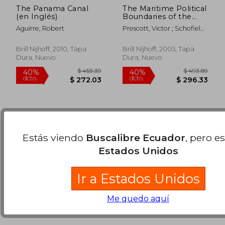
The Panama Canal
The Maritime Political
(en Inglés)
Boundaries of the
World (en Inglés)
Aguirre, Robert
Prescott, Victor ; Schofield,
$ 125.80
$ 44.
Clive
45%
40%
dcto.
dcto.
$ 69.19
$ 26.
Brill Nijhoff, 2010, Tapa
Brill Nijhoff, 2005, Tapa
Dura, Nuevo
Dura, Nuevo
Estás viendo
Buscalibre Ecuador
, pero e
Estados Unidos
Ir a Estados Unidos
Me quedo aquí