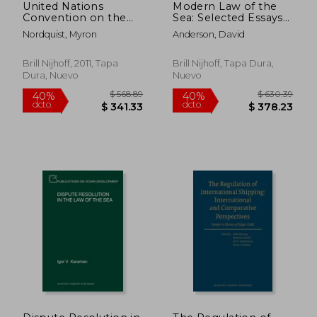
United Nations
Modern Law of the
Convention on the
Sea: Selected Essays
Law of the Sea 1982,
(en Inglés)
Nordquist, Myron
Anderson, David
Volume VII: A
Commentary (en
Inglés)
Brill Nijhoff, 2011, Tapa
Brill Nijhoff, Tapa Dura,
Dura, Nuevo
Nuevo
$ 44.64
$ 462.
40%
40%
dcto.
dcto.
$ 26.78
$ 277.