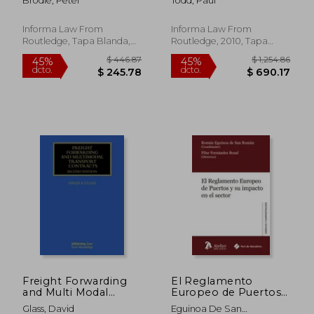
Brodie, Peter
Todd, Paul
English-French (en
Inglés)
Informa Law From
Informa Law From
Routledge, Tapa Blanda,
Routledge, 2010, Tapa
Nuevo
Dura, Nuevo
$ 354.39
$ 331.
40%
45%
dcto.
dcto.
$ 212.63
$ 182.
Freight Forwarding
El Reglamento
and Multi Modal
Europeo de Puertos y
Transport Contracts
su Impacto en el
Glass, David
Eguinoa De San