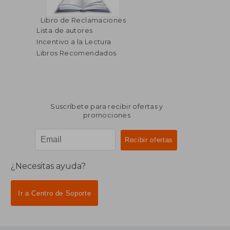
$ 2,503.31
$ 49.
45%
45%
Libro de Reclamaciones
dcto.
dcto.
$ 1,376.82
$ 27.
Lista de autores
Incentivo a la Lectura
Libros Recomendados
Suscríbete para recibir ofertas y
promociones
¿Necesitas ayuda?
Ir a Centro de Soporte