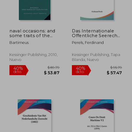
naval occasions: and
Das Internationale
$ 98.21
$ 63.
45%
40%
some traits of the
Offentliche Seerecht
dcto.
dcto.
$ 54.02
$ 38.
sailor man (1915) (en
Der Gegenwart (1903)
Bartimeus
Perels, Ferdinand
Inglés)
(en Alemán)
Kessinger Publishing, 2010,
Kessinger Publishing, Tapa
Nuevo
Blanda, Nuevo