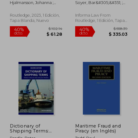
Issues and Future
Transport law Library)
Hjalmarsson, Johanna ;
Soyer, Bar&#305;&#351; ;
Developments (en
(en Inglés)
Zhang, Jenny Jingbo
Tettenborn, Andrew
Inglés)
Routledge, 2023, 1 Edición,
Informa Law From
Tapa Blanda, Nuevo
Routledge, 1 Edición, Tapa
Blanda, Nuevo
$ 924.39
$ 990.
40%
40%
dcto.
dcto.
$ 554.63
$ 594.
Dictionary of
Maritime Fraud and
Shipping Terms:
Piracy (en Inglés)
French-English and