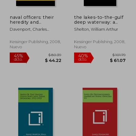
naval officers: their
the lakes-to-the-gulf
heredity and
deep waterway: a
development (1919)
study of the
Davenport, Charles
Shelton, William Arthur
(en Inglés)
proposed channel,
Benedict
terminals, water craft,
freight movement,
Kessinger Publishing, 2008,
Kessinger Publishing, 2008,
and rail and boat rates
Nuevo
Nuevo
(1912) (en Inglés)
$ 63.79
$ 81
40%
40%
dcto.
dcto.
$ 38.27
$ 49.