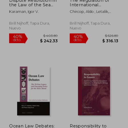
Dispute Resolution in
The Regulation of
the Law of the Sea
International
(en Inglés)
Shipping:
Karaman, Igor V.
Chircop, Aldo ; Letalik,
International and
Norman ; McDorman, Ted
Comparative
L.
Perspectives: Essays
Brill Nijhoff, Tapa Dura,
Brill Nijhoff, Tapa Dura,
in Honor of Edgar
Nuevo
Nuevo
Gold (en Inglés)
$ 453.39
$ 493.
40%
40%
dcto.
dcto.
$ 272.03
$ 296.
Ocean Law Debates:
Responsibility to