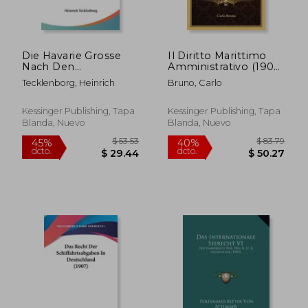
Die Havarie Grosse
Il Diritto Marittimo
Nach Den
Amministrativo (1900)
Vorschriften Des
(en Italiano)
Tecklenborg, Heinrich
Bruno, Carlo
Allgemeinen
Deutschen Handels-
Gesetzbuches (1870)
Kessinger Publishing, Tapa
Kessinger Publishing, Tapa
(en Alemán)
Blanda, Nuevo
Blanda, Nuevo
$ 71.79
$ 127.
40%
40%
dcto.
dcto.
$ 43.07
$ 76.