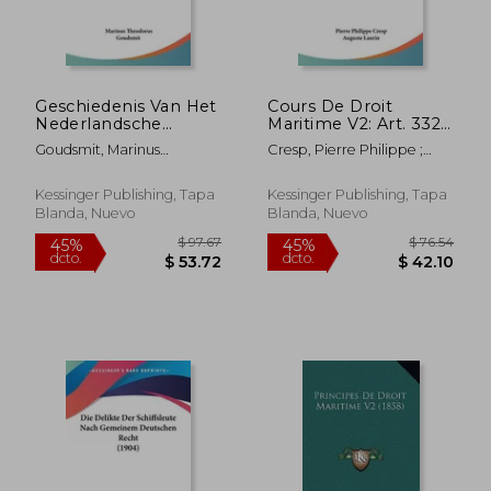
Geschiedenis Van Het
Cours De Droit
Nederlandsche
Maritime V2: Art. 332
Zeerecht (1882)
A 396 C. Comm.
Goudsmit, Marinus
Cresp, Pierre Philippe ;
(1894) (en Francés)
$ 89.79
$ 95.
Theodorus
Laurin, Auguste
40%
40%
dcto.
dcto.
$ 53.87
$ 57.
Kessinger Publishing, Tapa
Kessinger Publishing, Tapa
Blanda, Nuevo
Blanda, Nuevo