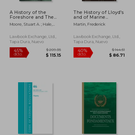
A History of the
The History of Lloyd's
Foreshore and The
and of Marine
Law Relating
Insurance in Great
Moore, Stuart A. ; Hale,
Martin, Frederick
Thereto: With a
Britain [1876]: With an
Matthew ; Hall, Robert
Hitherto Unpublished
Appendix Containing
Gream
Treatise by Lord Hale,
Statistics Relating to
Lawbook Exchange, Ltd.,
Lawbook Exchange, Ltd.,
Lord Hale's "De Jure
Marine Insurance (en
Tapa Dura, Nuevo
Tapa Dura, Nuevo
Maris," and Hall's Es
Inglés)
(en Inglés)
$ 109.79
$ 91
40%
40%