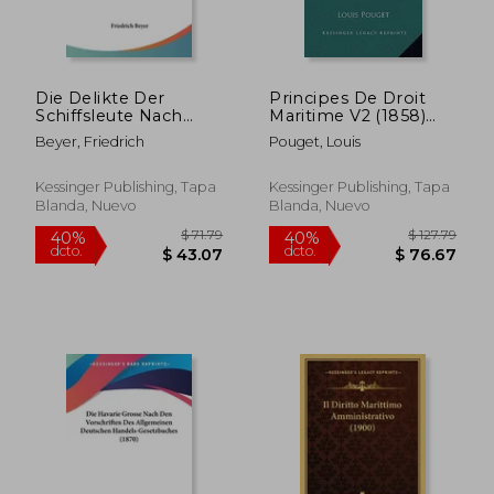
Die Delikte Der
Principes De Droit
Schiffsleute Nach
Maritime V2 (1858)
Gemeinem
(en Francés)
Beyer, Friedrich
Pouget, Louis
Deutschen Recht
(1904) (en Alemán)
Kessinger Publishing, Tapa
Kessinger Publishing, Tapa
Blanda, Nuevo
Blanda, Nuevo
$ 97.67
$ 76.
45%
45%
dcto.
dcto.
$ 53.72
$ 42.