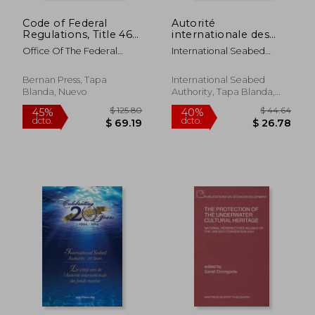
dcto.
dcto.
$ 65.87
$ 55.
Code of Federal
Autorité
Regulations, Title 46
internationale des
Shipping 200-499,
fonds marins:
Office Of The Federal
International Seabed
Revised as of
documents
Register (U S )
Authority
October 1, 2021 (en
fondamentaux (en
Inglés)
Francés)
Bernan Press, Tapa
International Seabed
Blanda, Nuevo
Authority, Tapa Blanda,
Nuevo