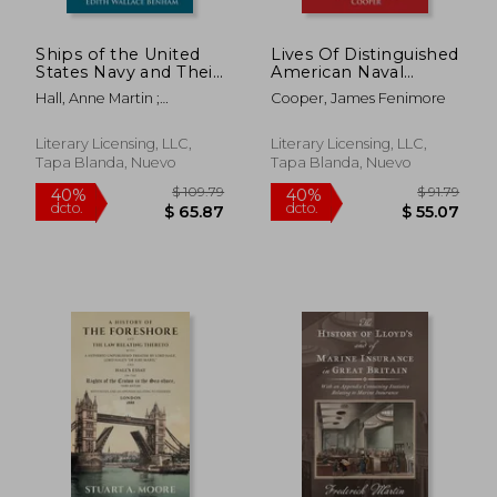
Ships of the United
Lives Of Distinguished
States Navy and Their
American Naval
Sponsors, 1913-1923
Officers V1 (en Inglés)
Hall, Anne Martin ;
Cooper, James Fenimore
(en Inglés)
Benham, Edith Wallace
Literary Licensing, LLC,
Literary Licensing, LLC,
Tapa Blanda, Nuevo
Tapa Blanda, Nuevo
$ 80.39
$ 101.
45%
40%
dcto.
dcto.
$ 44.22
$ 61.