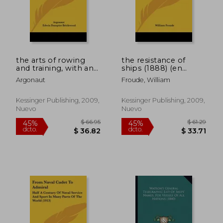
$ 80.41
$ 56.
45%
45%
dcto.
dcto.
$ 44.22
$ 30.
the arts of rowing
the resistance of
and training, with an
ships (1888) (en
appendix: containing
Inglés)
Argonaut
Froude, William
the laws of boat
racing, etc. (1866) (en
Inglés)
Kessinger Publishing, 2009,
Kessinger Publishing, 2009,
Nuevo
Nuevo