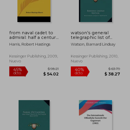
$ 66.95
$ 61
45%
45%
dcto.
dcto.
$ 36.82
$ 33.
from naval cadet to
watson's general
admiral: half a century
telegraphic list of
of naval service and
ships' names, for
Harris, Robert Hastings
Watson, Barnard Lindsay
sport in many parts
vessels of all nations
of the world (1913)
(1840) (en Inglés)
(en Inglés)
Kessinger Publishing, 2009,
Kessinger Publishing, 2010,
Nuevo
Nuevo