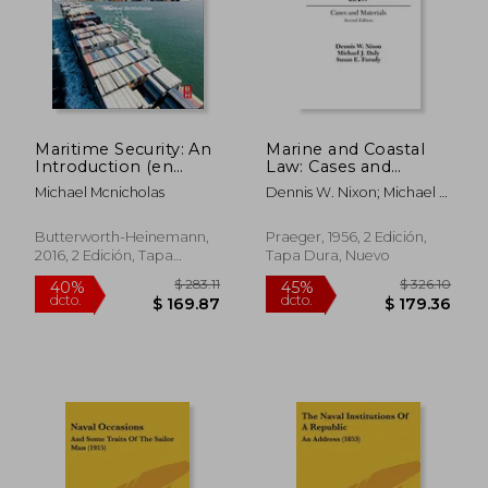
Maritime Security: An
Marine and Coastal
Introduction (en
Law: Cases and
Inglés)
Materials, 2nd Edition
Michael Mcnicholas
Dennis W. Nixon; Michael J.
(en Inglés)
Daly; Susan E. Farady
Butterworth-Heinemann,
Praeger, 1956, 2 Edición,
2016, 2 Edición, Tapa
Tapa Dura, Nuevo
Blanda, Nuevo
$ 283.11
$ 326.
40%
45%