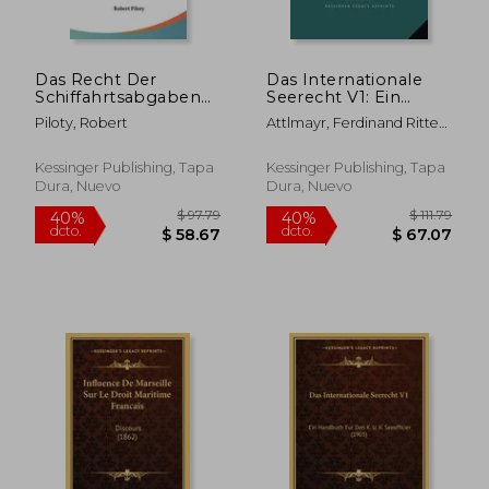
Das Recht Der
Das Internationale
Schiffahrtsabgaben
Seerecht V1: Ein
In Deutschland (1907)
Handbuch Fur Den K.
Piloty, Robert
Attlmayr, Ferdinand Ritter
(en Alemán)
U. K. Seeofficier (1903)
Von
(en Alemán)
Kessinger Publishing, Tapa
Kessinger Publishing, Tapa
Dura, Nuevo
Dura, Nuevo
$ 53.53
$ 83.
45%
40%
dcto.
dcto.
$ 29.44
$ 50.