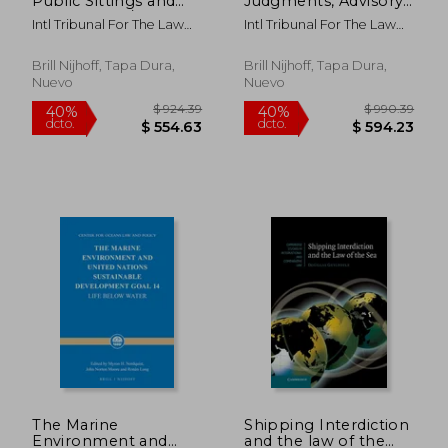
Public Sittings and
Judgments, Advisory
Documents /
Opinions and Orders
Intl Tribunal For The Law
Intl Tribunal For The Law
Mémoires, Procès-
/ Recueil Des Arrêts,
Of The Sea
Of The Sea
Verbaux Des
Avis Consultatifs Et
Audiences Publiques
Ordonnances,
Brill Nijhoff, Tapa Dura,
Brill Nijhoff, Tapa Dura,
Et Documents,
Volume 12 (2012) (en
Nuevo
Nuevo
Volume 19 (2013) (en
Inglés)
Inglés)
$ 403.89
$ 526.
40%
40%
dcto.
dcto.
$ 242.33
$ 316.
The Marine
Shipping Interdiction
Environment and
and the law of the