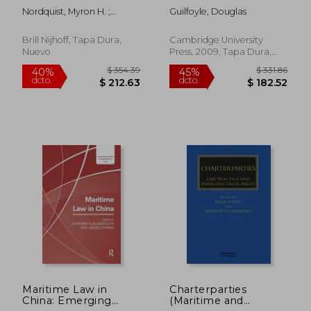
United Nations
sea (Cambridge
Nordquist, Myron H. ;
Guilfoyle, Douglas
Sustainable
Studies in
Moore, John Norton ; Long,
Development Goal
International and
Ronán
14: Life Below Water
Comparative Law) (en
Brill Nijhoff, Tapa Dura,
Cambridge University
(en Inglés)
Inglés)
Nuevo
Press, 2009, Tapa Dura,
Nuevo
$ 456.39
$ 300.
40%
40%
dcto.
dcto.
$ 273.83
$ 180.
Maritime Law in
Charterparties
China: Emerging
(Maritime and