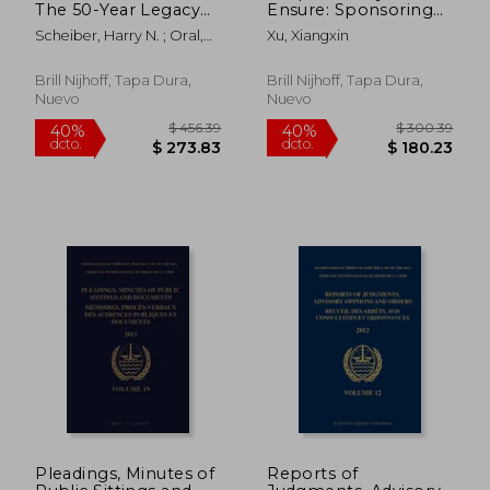
The 50-Year Legacy
Ensure: Sponsoring
and Emerging Issues
States'
Scheiber, Harry N. ; Oral,
Xu, Xiangxin
for the Years Ahead
Environmental
Nilufer ; Kwon, Moon-Sang
(en Inglés)
Legislation for Deep
Seabed Mining and
Brill Nijhoff, Tapa Dura,
Brill Nijhoff, Tapa Dura,
China's Practice (en
Nuevo
Nuevo
Inglés)
$ 568.89
$ 630.
40%
40%
dcto.
dcto.
$ 341.33
$ 378.
Pleadings, Minutes of
Reports of