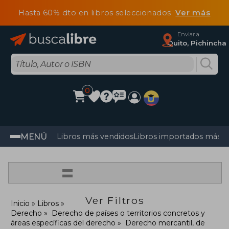
Hasta 60% dto en libros seleccionados
Ver más
Enviar a
Quito, Pichincha
0
MENÚ
Libros más vendidos
Libros importados más v
=
Ver Filtros
Inicio
Libros
Derecho
Derecho de países o territorios concretos y
áreas específicas del derecho
Derecho mercantil, de