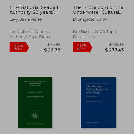
International Seabed
The Protection of the
$ 209.35
$ 144
45%
40%
Authority: 20 years/
Underwater Cultural
dcto.
dcto.
$ 115.15
$ 86.
Les vingt ans de
Heritage: National
Levy, Jean-Pierre
Dromgoole, Sarah
l'Autorité
Perspectives in Light
internationale des
of the UNESCO
fonds marins (en
Convention 2001 -
International Seabed
Brill Nijhoff, 2006, Tapa
Inglés)
Second Edition (en
Authority, Tapa Blanda,
Dura, Nuevo
Inglés)
Nuevo