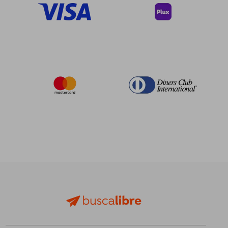
$ 446.87
$ 1,254.
45%
45%