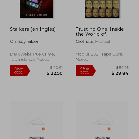
Stalkers (en Inglés)
Trust no One: Inside
the World of
Deepfakes (en Inglés)
Ormsby, Eileen
Grothaus, Michael
Dark Webs True Crime,
Mobius, 2021, Tapa Dura,
Tapa Blanda, Nuevo
Nuevo
$ 1,022.87
$ 30.
40%
45%
dcto.
dcto.
$ 613.72
$ 16.