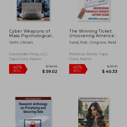
Cyber Weapons of
The Winning Ticket:
Mass Psychological
Uncovering America’S
Destruction: and the
Biggest Lottery Scam
Sethi, Vikram
Sand, Rob ; Forgrave, Reid
People Who Use
(en Inglés)
Them (en Inglés)
Greylander Press, LLC,
Potomac Books, Tapa
Tapa Dura, Nuevo
Dura, Nuevo
$ 80.90
$ 66.
45%
40%
dcto.
dcto.
$ 44.49
$ 39.