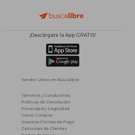
$ 38.63
$ 67.
45%
45%
¡Descárgate la App GRATIS!
dcto.
dcto.
$ 21.25
$ 36.
Vender Libros en Buscalibre
Términos y Condiciones
Políticas de Devolución
Privacidad y Seguridad
Cómo Comprar
Nuestras Formas de Pago
Opiniones de Clientes