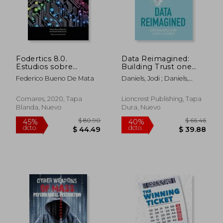
Fodertics 8.0.
Data Reimagined:
Estudios sobre
Building Trust one
tecnologías
Byte at a Time (en
Federico Bueno De Mata
Daniels, Jodi ; Daniels,
disruptivas y justicia
Inglés)
Justin
Comares, 2020, Tapa
Lioncrest Publishing, Tapa
Blanda, Nuevo
Dura, Nuevo
$ 65.01
40%
dcto.
$ 39.01
$ 33.