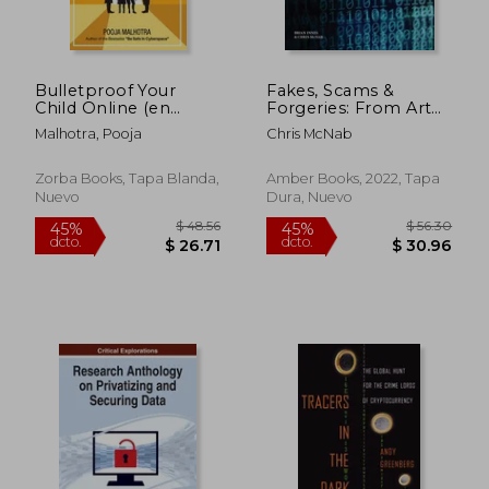
Bulletproof Your
Fakes, Scams &
Child Online (en
Forgeries: From Art
Inglés)
to Counterfeit Cash
Malhotra, Pooja
Chris McNab
(en Inglés)
Zorba Books, Tapa Blanda,
Amber Books, 2022, Tapa
Nuevo
Dura, Nuevo
$ 35.71
$ 60.
45%
45%
dcto.
dcto.
$ 19.64
$ 33.