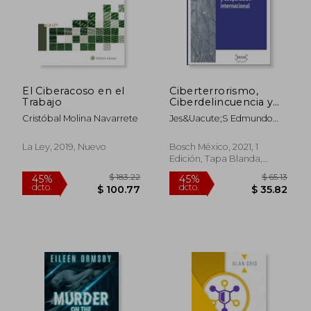
El Ciberacoso en el
Ciberterrorismo,
Trabajo
Ciberdelincuencia y
$ 73.16
$ 39.
45%
45%
Cooperación
dcto.
dcto.
$ 40.24
$ 21.
Cristóbal Molina Navarrete
Jes&Uacute;S Edmundo
Internacional
Coronado Contreras
La Ley, 2019, Nuevo
Bosch México, 2021, 1
Edición, Tapa Blanda,
Nuevo