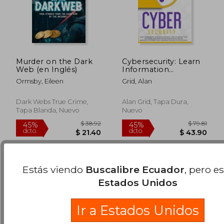
Murder on the Dark
Cybersecurity: Learn
Web (en Inglés)
Information
Technology Security:
Ormsby, Eileen
Grid, Alan
How to Protect Your
Data From Hacker
$ 47.20
$ 66.
45%
45%
Attacks While You are
Dark Webs True Crime,
Alan Grid, Tapa Dura,
dcto.
dcto.
$ 25.96
$ 36.
Browsing the Interne
Tapa Blanda, Nuevo
Nuevo
(en Inglés)
Estás viendo
Buscalibre Ecuador
, pero e
Estados Unidos
Ir a Estados Unidos