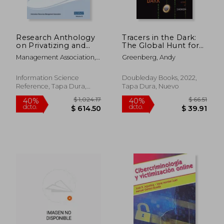
Research Anthology
Tracers in the Dark:
on Privatizing and
The Global Hunt for
Securing Data, VOL 3
the Crime Lords of
Management Association,
Greenberg, Andy
(en Inglés)
Cryptocurrency (en
Information R.
Inglés)
Information Science
Doubleday Books, 2022,
Reference, Tapa Dura,
Tapa Dura, Nuevo
Nuevo
$ 40.74
$ 35
45%
45%