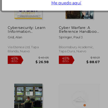
Me quedo aquí
Cybersecurity: Learn
Cyber Warfare: A
Information
Reference Handbook
Technology Security:
(en Inglés)
Grid, Alan
Springer, Paul J.
How to Protect Your
Electronic Data from
Hacker Attacks While
Via Etenea Ltd, Tapa
Bloomsbury Academic,
You Are Browsing (en
Blanda, Nuevo
Tapa Dura, Nuevo
Inglés)
$ 183.22
$ 65
45%
45%
dcto.
dcto.
$ 100.77
$ 35.