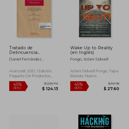
$ 23.46
$ 34.
Tratado de
Wake Up to Reality
Delincuencia
(en Inglés)
Cibernética (Papel +
Daniel Fernández
Fongo, Xolani Sidwell
E-Book): 1348 (Gran
Bermejo; Enrique Sanz
Tratado)
Delgado
Aranzadi, 2021, 1 Edición,
Xolani Sidwell Fongo, Tapa
Paquete De Productos,
Blanda, Nuevo
Nuevo