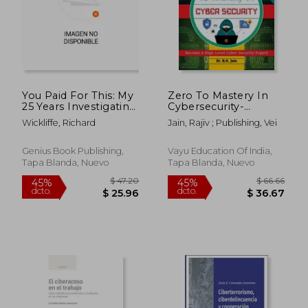
$ 60.54
$ 83.
45%
45%
dcto.
dcto.
$ 33.30
$ 46.
You Paid For This: My
Zero To Mastery In
25 Years Investigating
Cybersecurity-
Insurance Crimes (en
Become Zero To
Wickliffe, Richard
Jain, Rajiv ; Publishing, Vei
Inglés)
Hero In
Cybersecurity, This
Cybersecurity Book
Genius Book Publishing,
Vayu Education Of India,
Covers A-Z
Tapa Blanda, Nuevo
Tapa Blanda, Nuevo
Cybersecurity
Concepts, 2022
Latest Edition (en
Inglés)