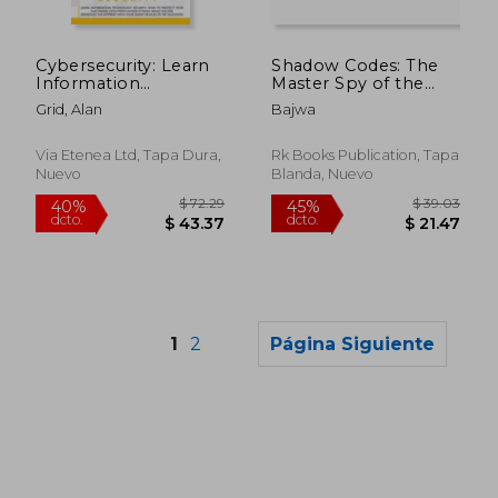
$ 48.56
$ 56.
45%
45%
dcto.
dcto.
$ 26.71
$ 30.
Cybersecurity: Learn
Shadow Codes: The
Information
Master Spy of the
Technology Security:
Digital Age (en Inglés)
Grid, Alan
Bajwa
How to Protect Your
Electronic Data from
Hacker Attacks While
Via Etenea Ltd, Tapa Dura,
Rk Books Publication, Tapa
You Are Browsing (en
Nuevo
Blanda, Nuevo
Inglés)
1
2
Página Siguiente