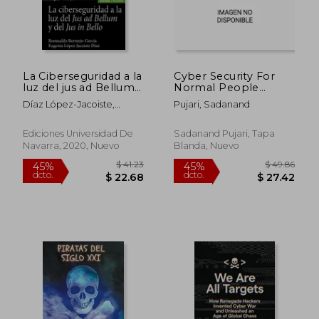
La Ciberseguridad a la
Cyber Security For
luz del jus ad Bellum y
Normal People
del jus in Bello
Protect Yourself
Díaz López-Jacoiste,
Pujari, Sadanand
Online (en Inglés)
Eugenia,Bermejo García,
Romualdo
Ediciones Universidad De
Sadanand Pujari, Tapa
Navarra, 2020, Nuevo
Blanda, Nuevo
$ 38.92
$ 79
45%
45%
dcto.
dcto.
$ 21.40
$ 43.