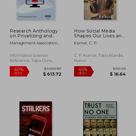
Research Anthology
How Social Media
on Privatizing and
Shapes Our Lives and
Securing Data, VOL 1
Relationships? (en
Management Association,
Kumar, C. P.
(en Inglés)
Inglés)
Information R.
Information Science
C. P. Kumar, Tapa Blanda,
Reference, Tapa Dura,
Nuevo
Nuevo
$ 98.36
$ 67
40%
40%
dcto.
dcto.
$ 59.02
$ 40.