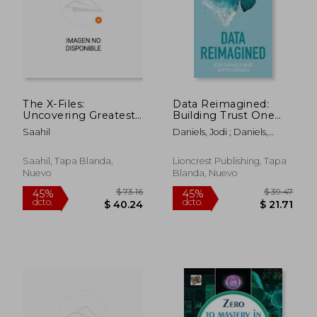
dcto.
dcto.
$ 38.03
$ 24.
The X-Files:
Data Reimagined:
Uncovering Greatest
Building Trust One
Mysteries (en Inglés)
Byte at a Time (en
Saahil
Daniels, Jodi ; Daniels,
Inglés)
Justin
Saahil, Tapa Blanda,
Lioncrest Publishing, Tapa
Nuevo
Blanda, Nuevo