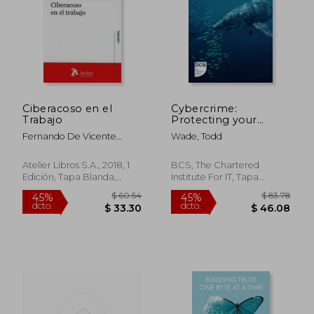
Ciberacoso en el
Cybercrime:
Trabajo
Protecting your
business, your family
Fernando De Vicente
Wade, Todd
and yourself (en
Pachés
Inglés)
Atelier Libros S.A., 2018, 1
BCS, The Chartered
Edición, Tapa Blanda,
Institute For IT, Tapa
Nuevo
Blanda, Nuevo
$ 63.39
$ 44.
40%
45%