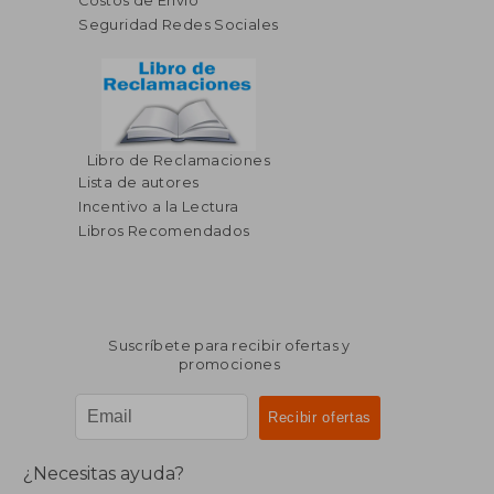
Costos de Envío
Seguridad Redes Sociales
Libro de Reclamaciones
$ 72.29
$ 39.
40%
45%
Lista de autores
dcto.
dcto.
$ 43.37
$ 21.
Incentivo a la Lectura
Libros Recomendados
Suscríbete para recibir ofertas y
promociones
¿Necesitas ayuda?