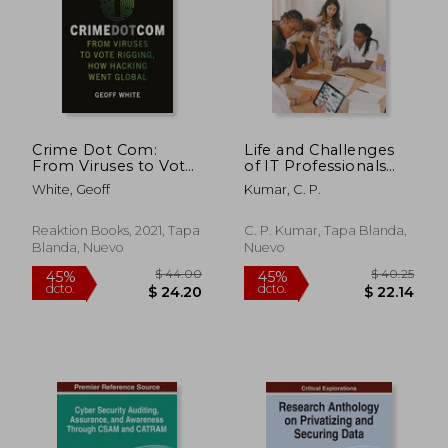
$ 38.31
$ 55.
45%
45%
dcto.
dcto.
$ 21.07
$ 30.
Crime Dot Com:
Life and Challenges
From Viruses to Vote
of IT Professionals
Rigging, How
(en Inglés)
White, Geoff
Kumar, C. P.
Hacking Went Global
(en Inglés)
Reaktion Books, 2021, Tapa
C. P. Kumar, Tapa Blanda,
Blanda, Nuevo
Nuevo