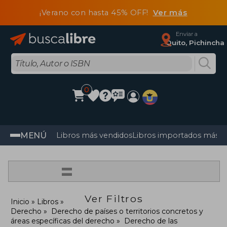
¡Verano con hasta 45% OFF!
Ver más
Enviar a
Quito, Pichincha
0
MENÚ
Libros más vendidos
Libros importados más v
=
Ver Filtros
Inicio
Libros
Derecho
Derecho de países o territorios concretos y
áreas específicas del derecho
Derecho de las