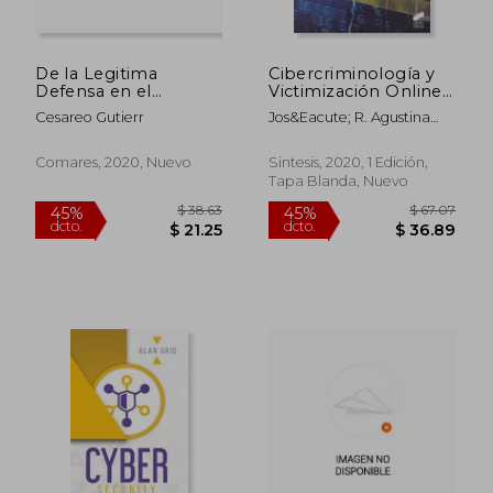
dcto.
dcto.
$ 22.41
$ 19.
De la Legitima
Cibercriminología y
Defensa en el
Victimización Online:
Ciberespacio
10
Cesareo Gutierr
Jos&Eacute; R. Agustina
Sanllehi; Irene Montiel
Juan; Manuel
Comares, 2020, Nuevo
Sintesis, 2020, 1 Edición,
G&Aacute;Mez Guadix
Tapa Blanda, Nuevo