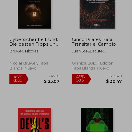
Cybersicher heit Und:
Cinco Pilares Para
$ 314.64
$ 1,021.
40%
40%
Die besten Tipps und
Transitar el Cambio
dcto.
dcto.
$ 188.78
$ 612.
Tricks zum Lernen
Bruwer, Nicolas
Juan Jos&Eacute;
und sichern Sie Ihre
Ar&Eacute;Valo
Cyber-Netzwerke (en
Alemán)
Nicolas Bruwer, Tapa
Granica, 2019, 1 Edición,
Blanda, Nuevo
Tapa Blanda, Nuevo