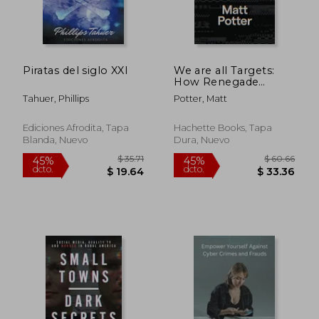
Piratas del siglo XXI
We are all Targets:
How Renegade
Hackers Invented
Tahuer, Phillips
Potter, Matt
Cyber war and
Unleashed an age of
Global Chaos (en
Ediciones Afrodita, Tapa
Hachette Books, Tapa
Inglés)
Blanda, Nuevo
Dura, Nuevo
$ 49.05
$ 161
45%
45%
dcto.
dcto.
$ 26.98
$ 88.