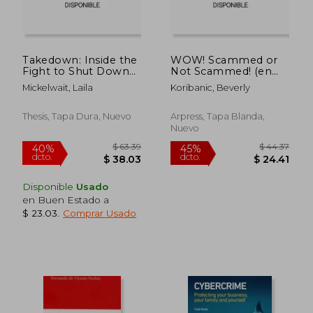
Takedown: Inside the
WOW! Scammed or
Fight to Shut Down
Not Scammed! (en
Pornhub for Child
Inglés)
Mickelwait, Laila
Koribanic, Beverly
Abuse, Rape, and Sex
Trafficking (en Inglés)
Thesis, Tapa Dura, Nuevo
Arpress, Tapa Blanda,
Nuevo
Disponible
Usado
en Buen Estado a
$ 23.03
.
Comprar Usado
$ 40.91
$ 54.
45%
45%
dcto.
dcto.
$ 22.50
$ 29.