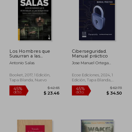
Los Hombres que
Ciberseguridad.
Susurran a las
Manual práctico
Maquinas
Antonio Salas
Jose Manuel Ortega
Candel
Booket, 2017, 1 Edición,
Ecoe Ediciones, 2024, 1
Tapa Blanda, Nuevo
Edición, Tapa Blanda,
Nuevo
$ 42.65
$ 62.
45%
45%
dcto.
dcto.