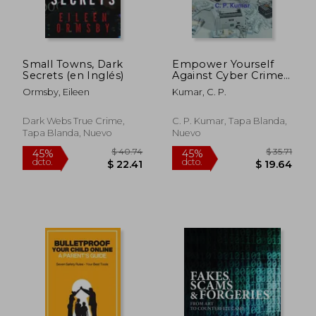
Small Towns, Dark
Empower Yourself
Secrets (en Inglés)
Against Cyber Crimes
and Frauds (en Inglés)
Ormsby, Eileen
Kumar, C. P.
Dark Webs True Crime,
C. P. Kumar, Tapa Blanda,
Tapa Blanda, Nuevo
Nuevo
$ 41.23
$ 49.
45%
45%
dcto.
dcto.
$ 22.68
$ 27.