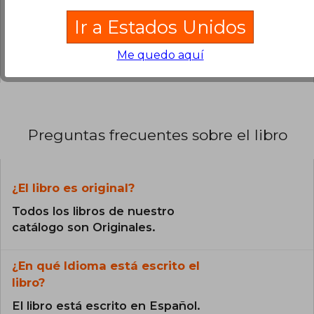
0% (0)
Ir a Estados Unidos
0% (0)
0% (0)
Me quedo aquí
Preguntas frecuentes sobre el libro
¿El libro es original?
Todos los libros de nuestro
catálogo son Originales.
¿En qué Idioma está escrito el
libro?
El libro está escrito en Español.