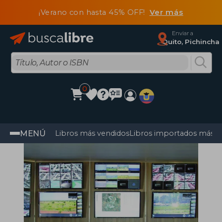
¡Verano con hasta 45% OFF!
Ver más
Enviar a
Quito, Pichincha
0
MENÚ
Libros más vendidos
Libros importados más v