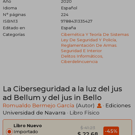
Año
2020
Idioma
Español
N° páginas
224
ISBN13
9788431335427
Editado en
España
Categorías
Cibernética Y Teoría De Sistemas
Ley De Seguridad Y Policía,
Reglamentación De Armas.
Seguridad E Interior
Delitos Informáticos,
Ciberdelincuencia
La Ciberseguridad a la luz del jus
ad Bellum y del jus in Bello
Romualdo Bermejo García
(Autor)
·
Ediciones
Universidad de Navarra
· Libro Físico
Libro Nuevo
$ 41.23
-45%
Importado
$ 22.68