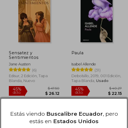
 42.65
$ 39.78
45%
45%
dcto.
dcto.
23.46
$ 21.88
Sensatez y
Paula
Sentimientos
Jane Austen
Isabel Allende
(6)
(31)
Edisur, 2 Edición, Tapa
Debolsillo, 2019, 001 Edición,
Blanda, Nuevo
Tapa Blanda,
Usado
Disponible
Usado
en Buen Estado a
$ 17.28
.
Estás viendo
Buscalibre Ecuador
, pero
Comprar Usado
estás en
Estados Unidos