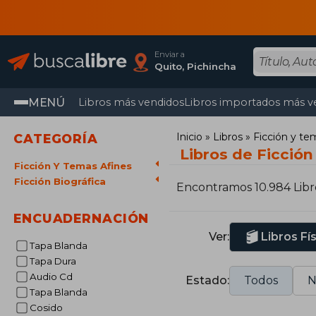
Enviar a
Quito, Pichincha
MENÚ
Libros más vendidos
Libros importados más v
Inicio
Libros
Ficción y te
CATEGORÍA
Libros de Ficción
Ficción Y Temas Afines
Ficción Biográfica
Encontramos 10.984 Libr
ENCUADERNACIÓN
Ver:
Libros Fí
Tapa Blanda
Tapa Dura
Audio Cd
Estado:
Todos
N
Tapa Blanda
Cosido