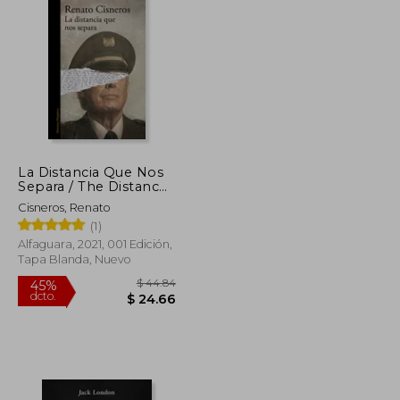
$ 103.82
$ 57.10
$ 5.50
La Distancia Que Nos
Separa / The Distance
Between Us
Cisneros, Renato
(1)
Alfaguara, 2021, 001 Edición,
Tapa Blanda, Nuevo