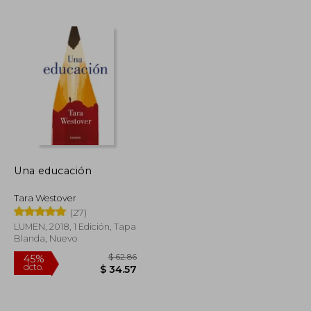
$ 46.77
$ 51.45
45%
dcto.
$ 25.72
$ 28.30
Una educación
Tara Westover
(27)
LUMEN, 2018, 1 Edición, Tapa
Blanda, Nuevo