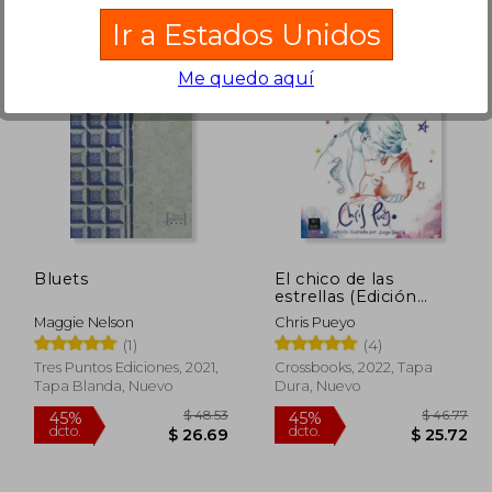
Ir a Estados Unidos
Me quedo aquí
 35.02
$ 47.50
45%
45%
dcto.
dcto.
19.26
$ 26.12
Bluets
El chico de las
estrellas (Edición
Ilustrada)
Maggie Nelson
Chris Pueyo
(1)
(4)
Tres Puntos Ediciones, 2021,
Crossbooks, 2022, Tapa
Tapa Blanda, Nuevo
Dura, Nuevo