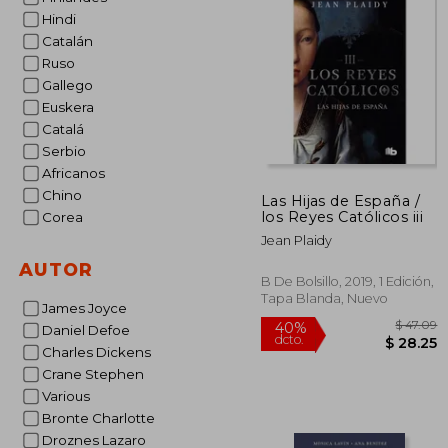
Hindi
Catalán
Ruso
Gallego
Euskera
Catalá
Serbio
Africanos
Chino
Las Hijas de España /
los Reyes Católicos iii
Corea
Jean Plaidy
AUTOR
B De Bolsillo, 2019, 1 Edición,
Tapa Blanda, Nuevo
James Joyce
Daniel Defoe
Charles Dickens
Crane Stephen
Various
Bronte Charlotte
Droznes Lazaro