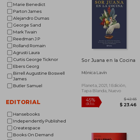
$
40%
Marie Benedict
dcto.
$ 
Parton James
Alejandro Dumas
George Sand
Mark Twain
Reedman J P
Rolland Romain
Agrusti Laura
Curtis George Ticknor
Sor Juana en la Cocina
Ebers Georg
Mónica Lavín
Birrell Augustine Boswell
James
Planeta, 2021, 1 Edición,
Butler Samuel
Tapa Blanda, Nuevo
EDITORIAL
Hansebooks
Independently Published
Createspace
Books On Demand