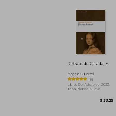
$
40%
dcto.
$ 
Retrato de Casada, El
Maggie O'Farrell
(8)
Libros Del Asteroide, 2023,
Tapa Blanda, Nuevo