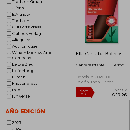
Tredition Gmbh
Xlibris
E Artnow
$
45%
dcto.
Tredition
$ 
Outskirts Press
Outlook Verlag
Alfaguara
Authorhouse
William Morrow And
Ella Cantaba Boleros
Company
Le Lys Bleu
Cabrera Infante, Guillermo
Hofenberg
Lumen
Debolsillo, 2020, 001
Edición, Tapa Blanda,
Friesenpress
Nuevo
Bod
Iuniverse
AÑO EDICIÓN
2025
2024