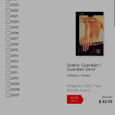
2023
2022
2021
2020
$
45%
2019
dcto.
$ 
2018
2017
2016
2015
2014
2013
Diablo Guardián /
2012
Guardian Devil
2011
Velasco, Xavier
2010
2009
Alfaguara, 2022, Tapa
2008
Blanda, Nuevo
2007