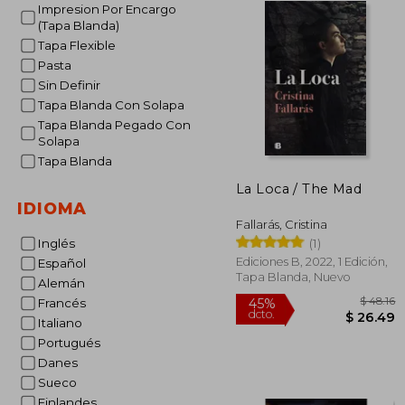
Impresion Por Encargo
(Tapa Blanda)
Tapa Flexible
Pasta
Sin Definir
Tapa Blanda Con Solapa
Tapa Blanda Pegado Con
Solapa
Tapa Blanda
La Loca / The Mad
IDIOMA
Fallarás, Cristina
(1)
Inglés
Ediciones B, 2022, 1 Edición,
Español
Tapa Blanda, Nuevo
Alemán
Francés
Italiano
Portugués
Danes
45%
Sueco
dcto.
$ 
Finlandes