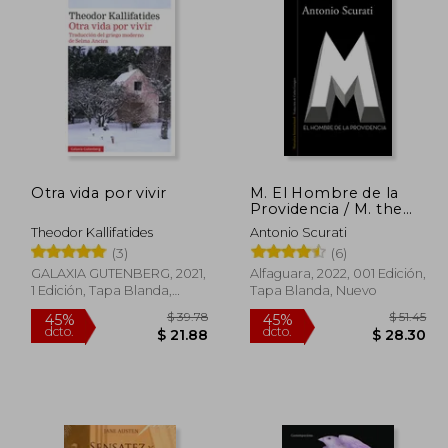
 47.09
$ 28.32
45%
45%
dcto.
dcto.
28.25
$ 15.58
Otra vida por vivir
M. El Hombre de la
Providencia / M. the
Man of Providence
Theodor Kallifatides
Antonio Scurati
(3)
(6)
GALAXIA GUTENBERG, 2021,
Alfaguara, 2022, 001 Edición,
1 Edición, Tapa Blanda,
Tapa Blanda, Nuevo
Nuevo