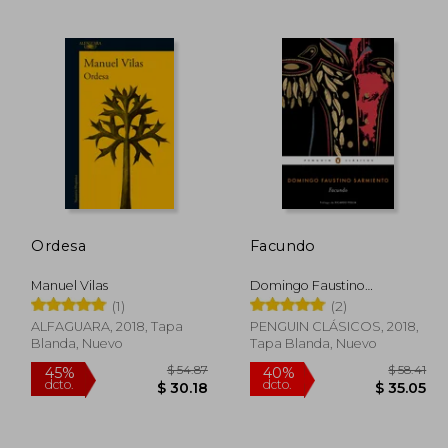
 54.59
$ 48.53
45%
45%
dcto.
dcto.
32.75
$ 26.69
Ordesa
Facundo
Manuel Vilas
Domingo Faustino
Sarmiento
(1)
(2)
ALFAGUARA, 2018, Tapa
PENGUIN CLÁSICOS, 2018,
Blanda, Nuevo
Tapa Blanda, Nuevo