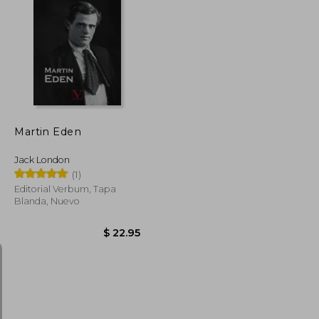
$ 51.45
$ 44.84
45%
dcto.
$ 28.30
$ 24.66
Martin Eden
Jack London
(1)
Editorial Verbum, Tapa
Blanda, Nuevo