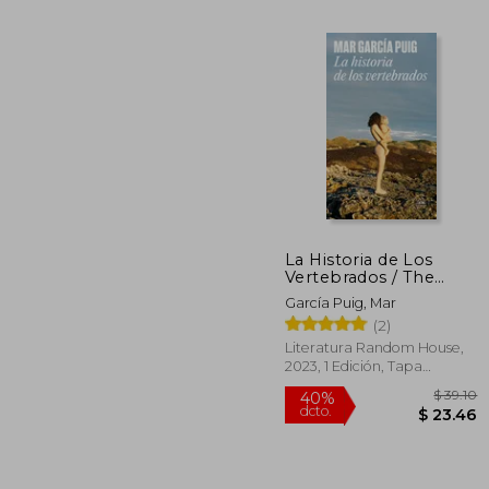
La Historia de Los
Vertebrados / The
History of Vertebrates
García Puig, Mar
$ 
(2)
Literatura Random House,
2023, 1 Edición, Tapa
Blanda, Nuevo