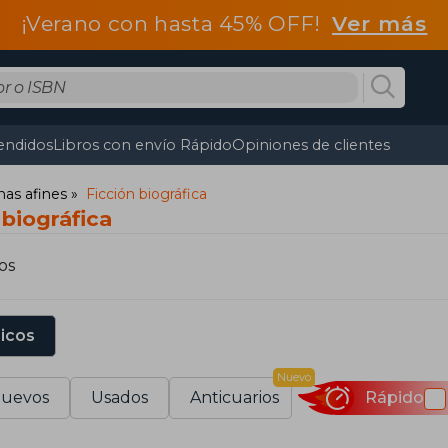
¡Verano con hasta 45% OFF!
Ver más
endidos
Libros con envío Rápido
Opiniones de clientes
mas afines
Ficción biográfica
 biográfica
os
sicos
Nuevo
uevos
Usados
Anticuarios
Rápido