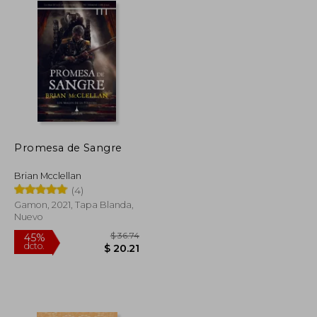
Promesa de Sangre
Brian Mcclellan
(4)
Gamon, 2021, Tapa Blanda,
Nuevo
$ 44.84
$ 36.74
45%
dcto.
$ 24.66
$ 20.21