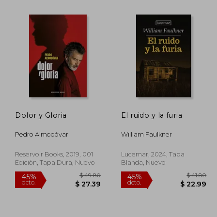
Dolor y Gloria
El ruido y la furia
$ 54.87
45%
40%
dcto.
dcto.
Pedro Almodóvar
William Faulkner
33.25
$ 30.18
Reservoir Books, 2019, 001
Lucemar, 2024, Tapa
Edición, Tapa Dura, Nuevo
Blanda, Nuevo