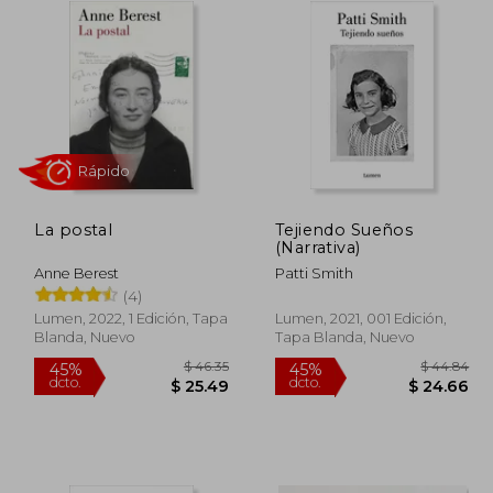
La postal
Tejiendo Sueños
Rápido
(Narrativa)
Anne Berest
Patti Smith
(4)
Lumen, 2022, 1 Edición, Tapa
Lumen, 2021, 001 Edición,
Blanda, Nuevo
Tapa Blanda, Nuevo
$ 48.16
$ 46.35
45%
45%
dcto.
dcto.
26.49
$ 25.49