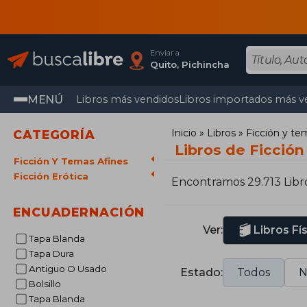
Enviar a
Quito, Pichincha
MENÚ
Libros más vendidos
Libros importados más v
Inicio
Libros
Ficción y te
CATEGORÍA
Libros de Ficción
Ficción Y Temas Afines
Ficción Erótica
Encontramos 29.713 Libr
ENCUADERNACIÓN
Ver:
Libros Fí
Tapa Blanda
Tapa Dura
Antiguo O Usado
Estado:
Todos
N
Bolsillo
Tapa Blanda