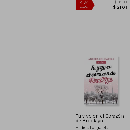
Rápido
$
45%
dcto.
$
Tú y yo en el Corazón
de Brooklyn
Andrea Longarela