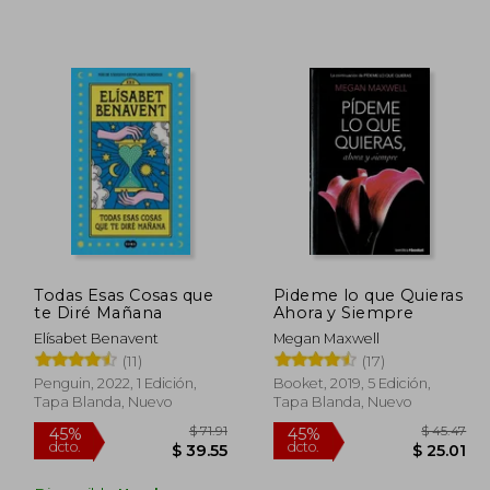
 49.89
$ 48.88
45%
40%
dcto.
dcto.
27.44
$ 26.88
Todas Esas Cosas que
Pideme lo que Quieras
te Diré Mañana
Ahora y Siempre
Elísabet Benavent
Megan Maxwell
(11)
(17)
Penguin, 2022, 1 Edición,
Booket, 2019, 5 Edición,
Tapa Blanda, Nuevo
Tapa Blanda, Nuevo