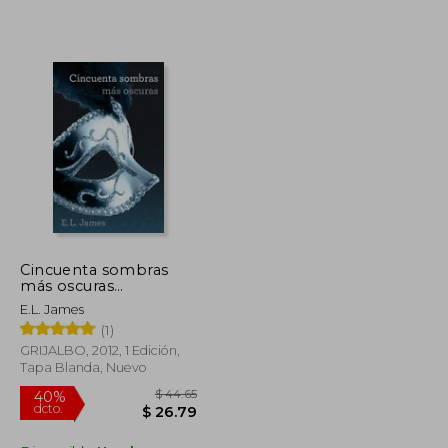
$ 122.60
$ 44.32
45%
dcto.
$ 73.56
$ 24.37
Cincuenta sombras
más oscuras
(Cincuenta sombras 2)
E.L. James
(1)
GRIJALBO, 2012, 1 Edición,
Tapa Blanda, Nuevo