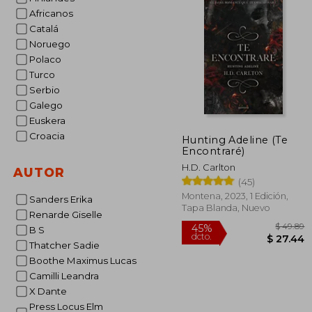
Africanos
Catalá
Noruego
Polaco
Turco
Serbio
Galego
Euskera
Croacia
Hunting Adeline (Te
Encontraré)
H.D. Carlton
AUTOR
(45)
Montena, 2023, 1 Edición,
Sanders Erika
Tapa Blanda, Nuevo
Renarde Giselle
B S
Thatcher Sadie
Boothe Maximus Lucas
Camilli Leandra
X Dante
Press Locus Elm