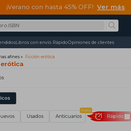
¡Verano con hasta 45% OFF!
Ver más
endidos
Libros con envío Rápido
Opiniones de clientes
mas afines
Ficción erótica
 erótica
os
sicos
Nuevo
uevos
Usados
Anticuarios
Rápido