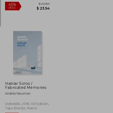
$ 37.19
$ 42.80
45%
dcto.
$ 22.31
$ 23.54
Hablar Solos /
Fabricated Memories
Andrés Neuman
Debolsillo, 2018, 001 Edición,
Tapa Blanda, Nuevo