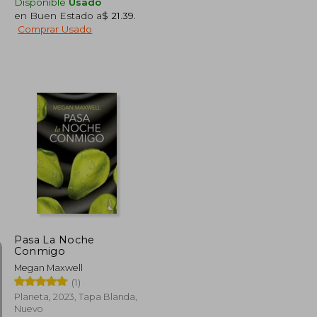
Disponible
Usado
en Buen Estado a
$ 21.39
.
Comprar Usado
$ 45.47
$ 44.65
40%
dcto.
$ 25.01
$ 26.79
Pasa La Noche
Conmigo
Megan Maxwell
(1)
Planeta, 2023, Tapa Blanda,
Nuevo