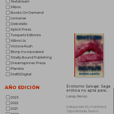
Textstream
Xlibris
Books On Demand
Iuniverse
Debolsillo
Xplicit Press
Tusquets Editores
$
45%
dcto.
$ 
Xlibris Us
Victoria Rush
Blvnp Incorporated
Totally Bound Publishing
Dreamspinner Press
Planeta
Draft2Digital
Erotismo Salvaje: Saga
AÑO EDICIÓN
erótica no apta para
menores de 21 años
Lanús, Renzo
2023
2022
Independently Published,
2021
Tapa Blanda, Nuevo