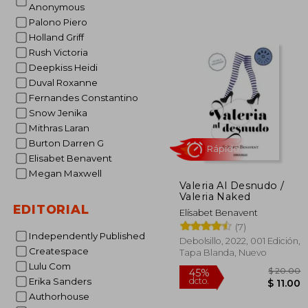
Anonymous
$
45%
dcto.
$ 
Palono Piero
Holland Griff
Rush Victoria
Deepkiss Heidi
Duval Roxanne
Fernandes Constantino
Snow Jenika
Mithras Laran
Burton Darren G
Elisabet Benavent
Megan Maxwell
Valeria Al Desnudo /
Valeria Naked
EDITORIAL
Elísabet Benavent
(7)
Independently Published
Debolsillo, 2022, 001 Edición,
Createspace
Tapa Blanda, Nuevo
Lulu Com
Rápido
Erika Sanders
Authorhouse