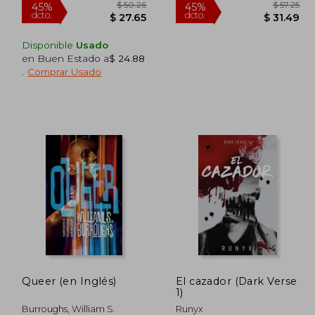
Disponible
Usado
en Buen Estado a
$ 24.88
.
Comprar Usado
 38.20
$ 50.26
45%
45%
dcto.
dcto.
 21.01
$ 27.65
Queer (en Inglés)
El cazador (Dark Verse
1)
Burroughs, William S.
Runyx