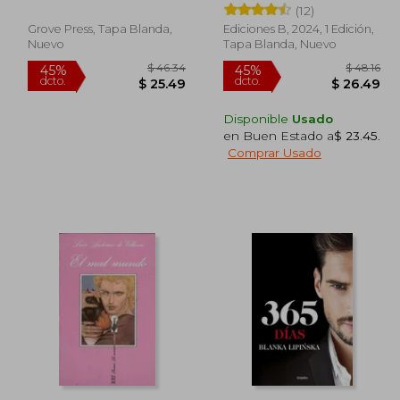
(12)
Grove Press, Tapa Blanda,
Ediciones B, 2024, 1 Edición,
Nuevo
Tapa Blanda, Nuevo
Disponible
Usado
en Buen Estado a
$ 23.45
.
Comprar Usado
 39.70
$ 46.34
45%
45%