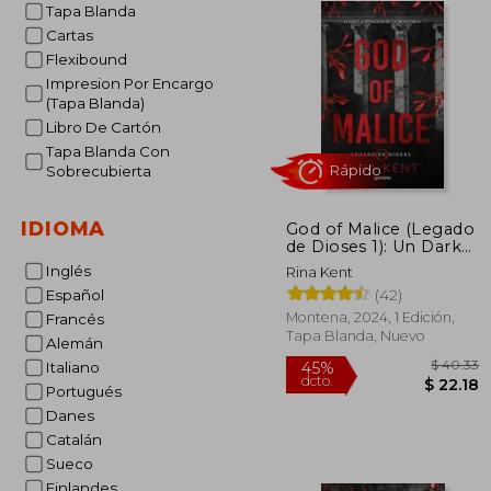
Tapa Blanda
Cartas
Flexibound
Impresion Por Encargo
(Tapa Blanda)
Libro De Cartón
Tapa Blanda Con
Sobrecubierta
IDIOMA
God of Malice (Legado
Rápido
de Dioses 1): Un Dark
Romance Universitario
Inglés
Rina Kent
(42)
Español
Montena, 2024, 1 Edición,
Francés
Tapa Blanda, Nuevo
Alemán
Italiano
Portugués
Danes
Catalán
$
45%
Sueco
dcto.
$ 
Finlandes