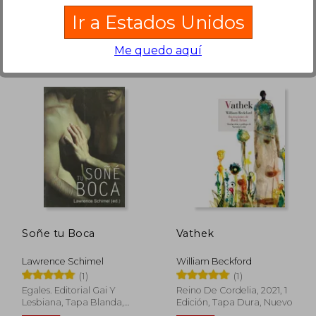
Ir a Estados Unidos
Me quedo aquí
 78.87
$ 77.83
45%
40%
dcto.
dcto.
43.38
$ 42.80
Soñe tu Boca
Vathek
Lawrence Schimel
William Beckford
(1)
(1)
Egales. Editorial Gai Y
Reino De Cordelia, 2021, 1
Lesbiana, Tapa Blanda,
Edición, Tapa Dura, Nuevo
Nuevo