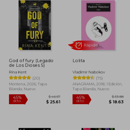
God of fury (Legado
Lolita
Rápido
de Los Dioses 5)
Rina Kent
Vladimir Nabokov
(20)
(75)
Montena, 2026, Tapa
ANAGRAMA, 2018, 1 Edición,
Blanda, Nuevo
Tapa Blanda, Nuevo
 40.33
$ 46.57
45%
45%
dcto.
dcto.
22.18
$ 25.61