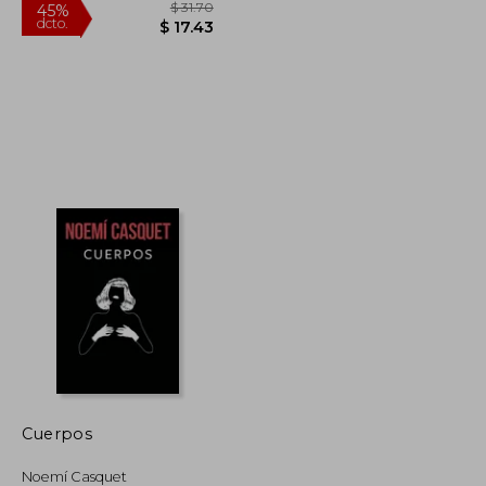
$ 57.25
$ 31.70
45%
dcto.
$ 31.49
$ 17.43
Cuerpos
Noemí Casquet