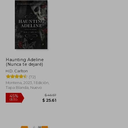
Haunting Adeline
(Nunca te dejaré)
H.D. Carlton
(72)
Montena, 2023, 1 Edición,
Tapa Blanda, Nuevo
$ 33.88
$ 46.57
45%
dcto.
$ 18.63
$ 25.61