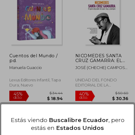
$ 96.84
45%
45%
dcto.
dcto.
16.63
$ 53.26
Cuentos del Mundo /
NICOMEDES SANTA
pd.
CRUZ GAMARRA: EL
GRAN EDUCADOR DE
Manuela Guaccio
JOSÉ (CHECHE) CAMPOS
AYER, HOY Y SIEMPRE
DÁVILA, FERNANDO
FLORES, DENIS PAGÁN,
Lexus Editores Infantil, Tapa
UNIDAD DEL FONDO
YULI CHINCHAY, YAMILE
Dura, Nuevo
EDITORIAL DE LA
AGUIRRE
UNIVERSIDAD, 2025, Tapa
Blanda, Nuevo
Estás viendo
Buscalibre Ecuador
, pero
estás en
Estados Unidos