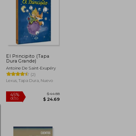
$ 44.78
$ 55.84
45%
dcto.
$ 24.63
$ 30.71
El Principito (Tapa
Dura Grande)
Antoine De Saint-Exupéry
(2)
Lexus, Tapa Dura, Nuevo