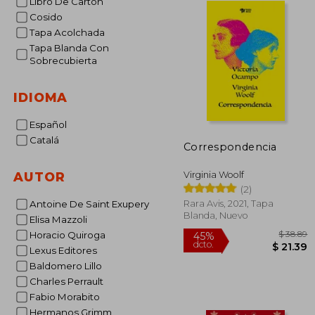
Libro De Cartón
Cosido
Tapa Acolchada
Tapa Blanda Con
Sobrecubierta
IDIOMA
Español
Catalá
Correspondencia
Virginia Woolf
AUTOR
(2)
Rara Avis, 2021, Tapa
Antoine De Saint Exupery
Blanda, Nuevo
Elisa Mazzoli
Horacio Quiroga
Lexus Editores
Baldomero Lillo
Charles Perrault
$
45%
Fabio Morabito
dcto.
$ 
Hermanos Grimm