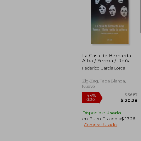
45%
dcto.
$ 
La Casa de Bernarda
Alba / Yerma / Doña
Rosita la Soltera
Federico García Lorca
Zig-Zag, Tapa Blanda,
Nuevo
Disponible
Usado
en Buen Estado a
$ 17.26
.
Comprar Usado