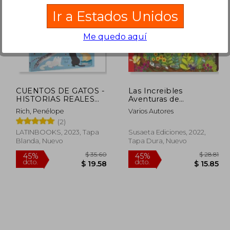
Ir a Estados Unidos
Me quedo aquí
$ 47.61
$ 34.44
45%
40%
dcto.
dcto.
26.18
$ 18.94
CUENTOS DE GATOS -
Las Increibles
HISTORIAS REALES
Aventuras de
DE FELINOS
Caperucita Roja (Busca
Rich, Penélope
Varios Autores
FANTÁSTICOS
y Encuentra)
(2)
LATINBOOKS, 2023, Tapa
Susaeta Ediciones, 2022,
Blanda, Nuevo
Tapa Dura, Nuevo