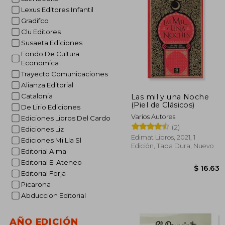
$
45%
Lexus Editores Infantil
dcto.
$ 
Gradifco
Clu Editores
Susaeta Ediciones
Fondo De Cultura
Economica
Trayecto Comunicaciones
Alianza Editorial
Catalonia
Las mil y una Noche
(Piel de Clásicos)
De Lirio Ediciones
Varios Autores
Ediciones Libros Del Cardo
(2)
Ediciones Liz
Edimat Libros, 2021, 1
Ediciones Mi Lla Sl
Edición, Tapa Dura, Nuevo
Editorial Alma
Editorial El Ateneo
Editorial Forja
Picarona
Abduccion Editorial
AÑO EDICIÓN