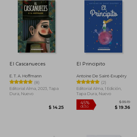
El Cascanueces
El Principito
E. T. A. Hoffmann
Antoine De Saint-Exupéry
(8)
(2)
Editorial Alma, 2023, Tapa
Editorial Alma, 1 Edición,
Dura, Nuevo
Tapa Dura, Nuevo
 38.89
45%
dcto.
21.39
$ 14.25