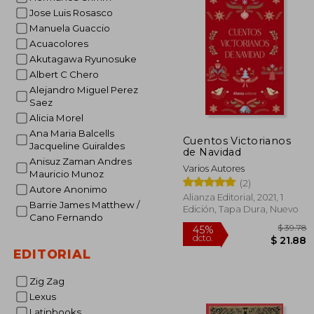
Jose Luis Rosasco
Manuela Guaccio
Acuacolores
Akutagawa Ryunosuke
Albert C Chero
Alejandro Miguel Perez
Saez
Alicia Morel
Ana Maria Balcells
Cuentos Victorianos
Jacqueline Guiraldes
de Navidad
Anisuz Zaman Andres
Varios Autores
Mauricio Munoz
(2)
Autore Anonimo
Alianza Editorial, 2021, 1
Barrie James Matthew /
Edición, Tapa Dura, Nuevo
Cano Fernando
EDITORIAL
Zig Zag
Lexus
Latinbooks