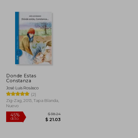
$ 28.81
$ 47.87
45%
dcto.
$ 15.85
$ 26.33
Donde Estas
Constanza
José Luis Rosásco
(2)
Zig-Zag, 2013, Tapa Blanda,
Nuevo