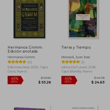
 39.78
$ 20.37
45%
45%
dcto.
dcto.
21.88
$ 11.20
Hermanos Grimm.
Tierra y Tiempo
Edición anotada
Hermanos Grimm
Morosoli, Juan Jose
(11)
(1)
Ediciones Akal, 2020, Tapa
Libros Del Laurel, 2018,
Dura, Nuevo
Tapa Blanda, Nuevo