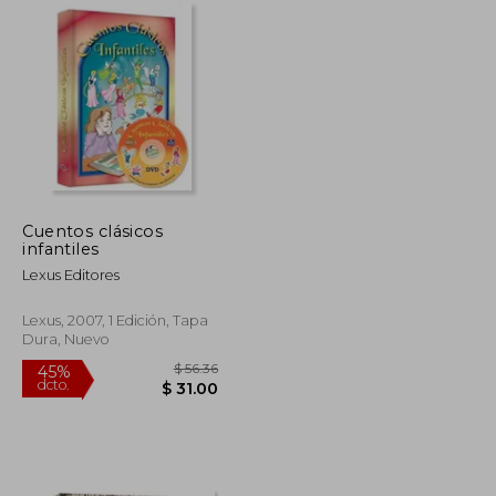
Cuentos clásicos
infantiles
Lexus Editores
Lexus, 2007, 1 Edición, Tapa
Dura, Nuevo
$ 35.19
$ 56.36
45%
dcto.
$ 19.36
$ 31.00