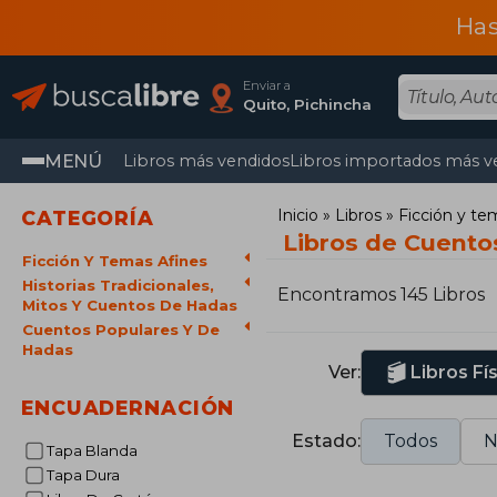
Has
Enviar a
Quito, Pichincha
MENÚ
Libros más vendidos
Libros importados más v
Inicio
Libros
Ficción y te
CATEGORÍA
Libros de Cuento
Ficción Y Temas Afines
Historias Tradicionales,
Encontramos 145 Libros
Mitos Y Cuentos De Hadas
Cuentos Populares Y De
Hadas
Ver:
Libros Fí
ENCUADERNACIÓN
Estado:
Todos
N
Tapa Blanda
Tapa Dura