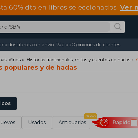
ta 60% dto en libros seleccionados
Ver 
endidos
Libros con envío Rápido
Opiniones de clientes
mas afines
Historias tradicionales, mitos y cuentos de hadas
s populares y de hadas
sicos
Nuevo
uevos
Usados
Anticuarios
Rápido