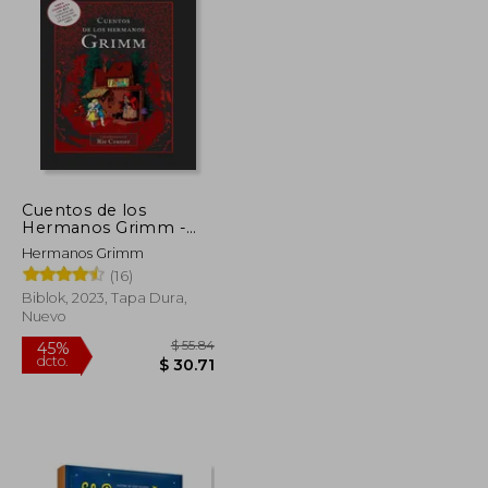
$ 35.51
$ 35.49
45%
dcto.
$ 19.53
$ 19.52
Cuentos de los
Hermanos Grimm -
Cuentos Completos
Hermanos Grimm
(16)
Biblok, 2023, Tapa Dura,
Nuevo