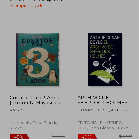
Comprar Usado
$ 57.78
$ 49.23
45%
45%
dcto.
dcto.
34.67
$ 27.08
Cuentos Para 3 Años
ARCHIVO DE
[Imprenta Mayuscula]
SHERLOCK HOLMES,
EL (Ed. Pocket)
Aa. Vv.
CONAN DOYLE, ARTHUR
Latinbooks, Tapa Blanda,
EDITORIAL EL ATENEO,
Nuevo
2026, Tapa Blanda, Nuevo