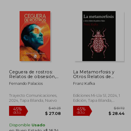
 36.87
$ 35.60
45%
45%
dcto.
dcto.
20.28
$ 19.58
Ceguera de rostros:
La Metamorfosis y
Relatos de obsesión,
Otros Relatos de
caos y misterio
Padres e Hijos de
Fernando Palacios
Franz Kafka
Franz Kafka(Ediciones
Mi-Lla sl)
Trayecto Comunicaciones,
Ediciones Mi-Lla Sl, 2024, 1
2024, Tapa Blanda, Nuevo
Edición, Tapa Blanda,
Nuevo
Disponible
Usado
en Buen Estado a
$ 16.34
.