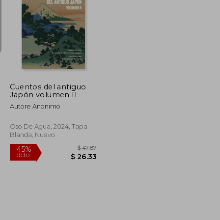
$ 50.60
$ 44.88
45%
dcto.
$ 30.36
$ 24.69
Cuentos del antiguo
Japón volumen II
Autore Anonimo
Oso De Agua, 2024, Tapa
Blanda, Nuevo