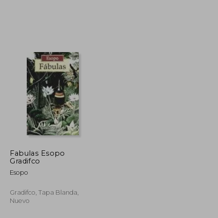
$ 51.72
$ 38.24
45%
dcto.
$ 28.44
$ 21.03
Fabulas Esopo
Gradifco
Esopo
Gradifco, Tapa Blanda,
Nuevo