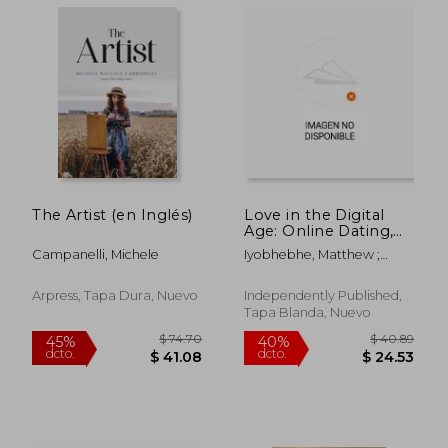
The Artist (en Inglés)
Love in the Digital
Age: Online Dating,
Virtual Connections,
Campanelli, Michele
Iyobhebhe, Matthew ;
and Modern
Iyobhebhe, Prumatt
Romance (en Inglés)
Arpress, Tapa Dura, Nuevo
Independently Published,
Tapa Blanda, Nuevo
$ 50.24
$ 51
40%
45%