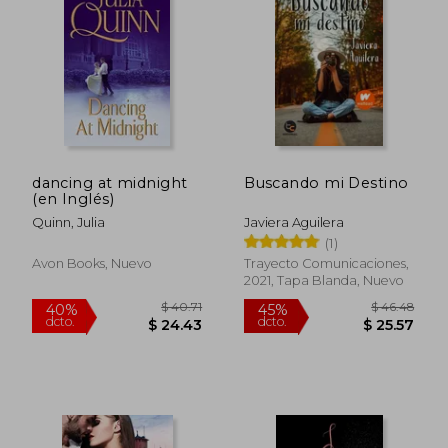
$ 62.75
$ 55
45%
45%
dcto.
dcto.
$ 34.51
$ 30.
dancing at midnight
Buscando mi Destino
(en Inglés)
Quinn, Julia
Javiera Aguilera
(1)
Avon Books, Nuevo
Trayecto Comunicaciones,
2021, Tapa Blanda, Nuevo