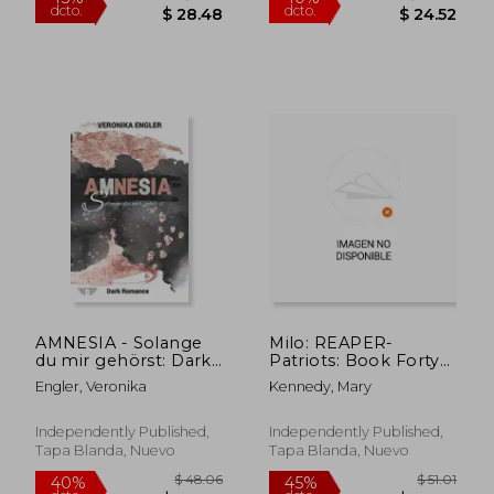
AMNESIA - Solange
Milo: REAPER-
du mir gehörst: Dark
Patriots: Book Forty-
Romance (en
Four (en Inglés)
Engler, Veronika
Kennedy, Mary
Alemán)
Independently Published,
Independently Published,
Tapa Blanda, Nuevo
Tapa Blanda, Nuevo
$ 51.78
$ 40.
45%
40%