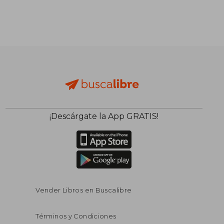
¡Descárgate la App GRATIS!
$ 40.71
$ 46.
40%
45%
dcto.
dcto.
$ 24.43
$ 25.
Vender Libros en Buscalibre
Términos y Condiciones