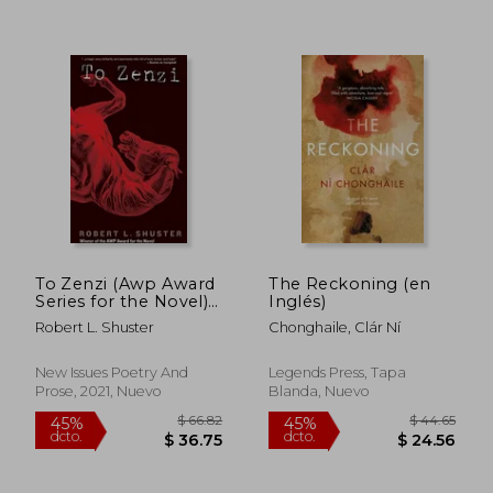
$ 49.23
$ 52
45%
45%
dcto.
dcto.
$ 27.08
$ 28.
To Zenzi (Awp Award
The Reckoning (en
Series for the Novel)
Inglés)
(en Inglés)
Robert L. Shuster
Chonghaile, Clár Ní
New Issues Poetry And
Legends Press, Tapa
Prose, 2021, Nuevo
Blanda, Nuevo