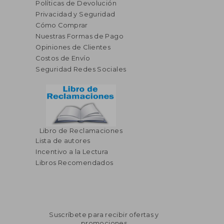
Políticas de Devolución
Privacidad y Seguridad
Cómo Comprar
Nuestras Formas de Pago
Opiniones de Clientes
Costos de Envío
Seguridad Redes Sociales
Libro de Reclamaciones
$ 41.86
$ 41.
Lista de autores
40%
45%
dcto.
dcto.
$ 25.12
$ 22.
Incentivo a la Lectura
Libros Recomendados
Suscríbete para recibir ofertas y
promociones