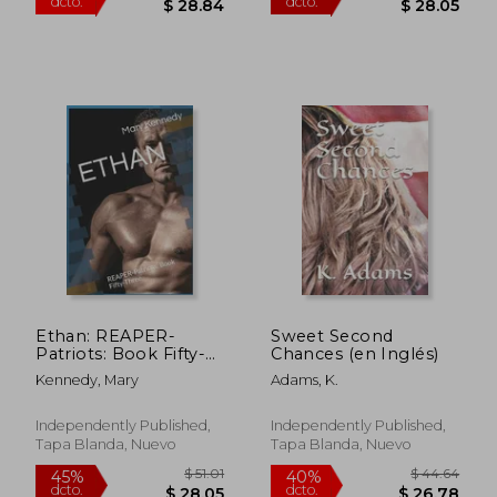
dcto.
dcto.
$ 28.48
$ 24.
Ethan: REAPER-
Sweet Second
Patriots: Book Fifty-
Chances (en Inglés)
Three (en Inglés)
Kennedy, Mary
Adams, K.
Independently Published,
Independently Published,
Tapa Blanda, Nuevo
Tapa Blanda, Nuevo