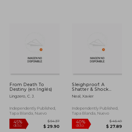
$ 51.01
$ 44.
45%
40%
dcto.
dcto.
$ 28.05
$ 26.
From Death To
Sleighproof: A
Destiny (en Inglés)
Shatter & Shock
Christmas Novella (en
Lingzero, C. J.
Neal, Xavier
Inglés)
Independently Published,
Independently Published,
Tapa Blanda, Nuevo
Tapa Blanda, Nuevo