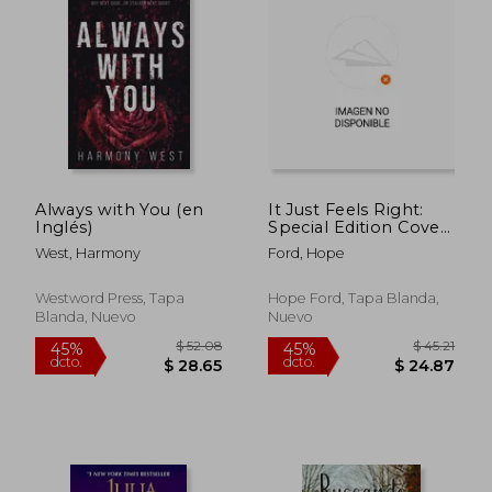
$ 74.70
$ 40.
45%
40%
dcto.
dcto.
$ 41.08
$ 24.
Always with You (en
It Just Feels Right:
Inglés)
Special Edition Cover
(en Inglés)
West, Harmony
Ford, Hope
Westword Press, Tapa
Hope Ford, Tapa Blanda,
Blanda, Nuevo
Nuevo