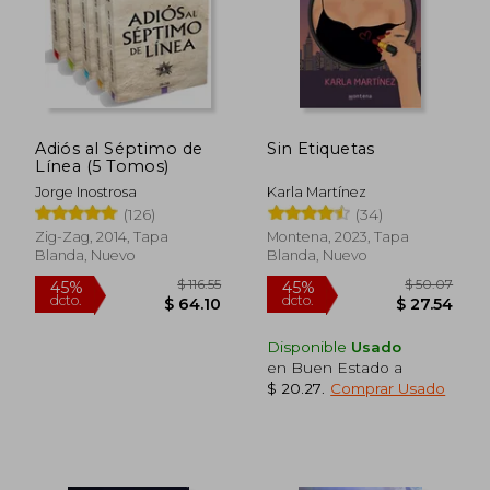
Adiós al Séptimo de
Sin Etiquetas
Línea (5 Tomos)
Jorge Inostrosa
Karla Martínez
(126)
(34)
Zig-Zag, 2014, Tapa
Montena, 2023, Tapa
Blanda, Nuevo
Blanda, Nuevo
Disponible
Usado
en Buen Estado a
$ 20.27
.
Comprar Usado
$ 116.55
$ 50.
45%
45%
dcto.
dcto.
$ 64.10
$ 27.