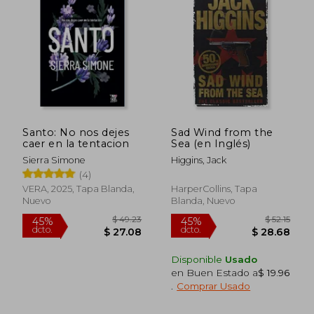
$ 122.60
$ 31.
40%
45%
dcto.
dcto.
$ 73.56
$ 17.
Santo: No nos dejes
Sad Wind from the
caer en la tentacion
Sea (en Inglés)
Sierra Simone
Higgins, Jack
(4)
VERA, 2025, Tapa Blanda,
HarperCollins, Tapa
Nuevo
Blanda, Nuevo
Disponible
Usado
en Buen Estado a
$ 19.96
.
Comprar Usado