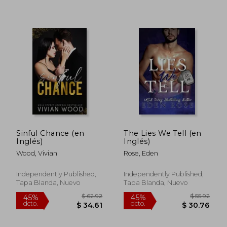
$ 41.35
$ 57.
45%
45%
dcto.
dcto.
$ 22.74
$ 31.
Sinful Chance (en
The Lies We Tell (en
Inglés)
Inglés)
Wood, Vivian
Rose, Eden
Independently Published,
Independently Published,
Tapa Blanda, Nuevo
Tapa Blanda, Nuevo