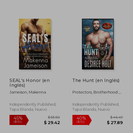
$ 54.37
$ 46.
45%
40%
dcto.
dcto.
$ 29.90
$ 27.
SEAL's Honor (en
The Hunt (en Inglés)
Inglés)
Jameison, Makenna
Protectors, Brotherhood ;
Holt, Desiree
Independently Published,
Independently Published,
Tapa Blanda, Nuevo
Tapa Blanda, Nuevo