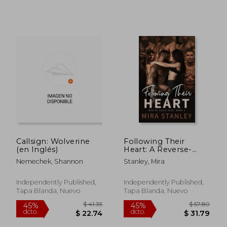
$ 81.49
$ 59.
45%
45%
dcto.
dcto.
$ 44.82
$ 32.
Callsign: Wolverine
Following Their
(en Inglés)
Heart: A Reverse-
Harem Romance (en
Nemechek, Shannon
Stanley, Mira
Inglés)
Independently Published,
Independently Published,
Tapa Blanda, Nuevo
Tapa Blanda, Nuevo