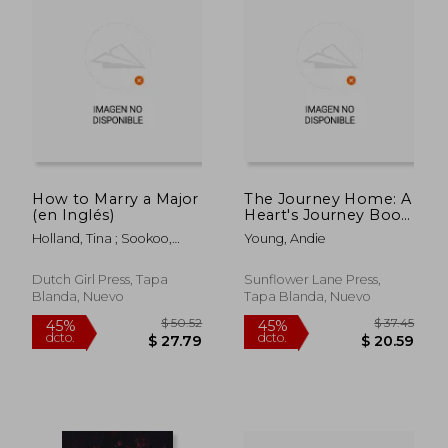
$ 51.17
$ 54.
45%
40%
dcto.
dcto.
$ 28.15
$ 32.
How to Marry a Major
The Journey Home: A
(en Inglés)
Heart's Journey Book
Two (en Inglés)
Holland, Tina ; Sookoo,
Young, Andie
Sandra ; Simmons, Melody
Dutch Girl Press, Tapa
Sunflower Lane Press,
Blanda, Nuevo
Tapa Blanda, Nuevo