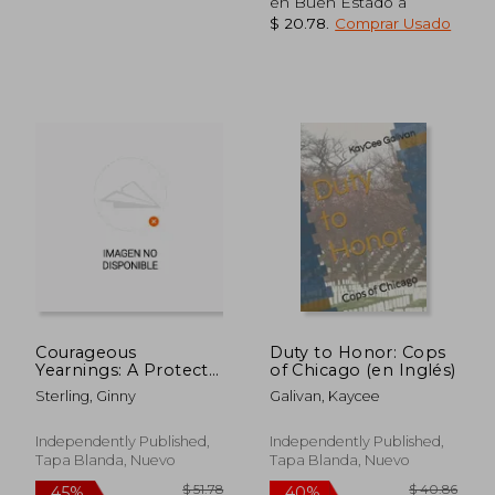
en Buen Estado a
$ 20.78
.
Comprar Usado
$ 46.59
$ 40.
40%
40%
Courageous
Duty to Honor: Cops
dcto.
dcto.
$ 27.95
$ 24.
Yearnings: A Protect
of Chicago (en Inglés)
& Rescue Firefighter
Sterling, Ginny
Galivan, Kaycee
Romance (en Inglés)
Independently Published,
Independently Published,
Tapa Blanda, Nuevo
Tapa Blanda, Nuevo