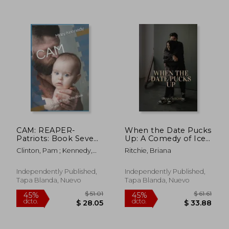
$ 53.50
$ 46.
45%
40%
CAM: REAPER-
When the Date Pucks
dcto.
dcto.
$ 29.42
$ 27.
Patriots: Book Seven
Up: A Comedy of Ice,
(en Inglés)
Love, and
Clinton, Pam ; Kennedy,
Ritchie, Briana
Misadventure on Thin
Mary
Ice, A Steamy Saga of
Love, Laughter, and
Independently Published,
Independently Published,
Unforgettable Puck-
Tapa Blanda, Nuevo
Tapa Blanda, Nuevo
catastrop (en Inglés)