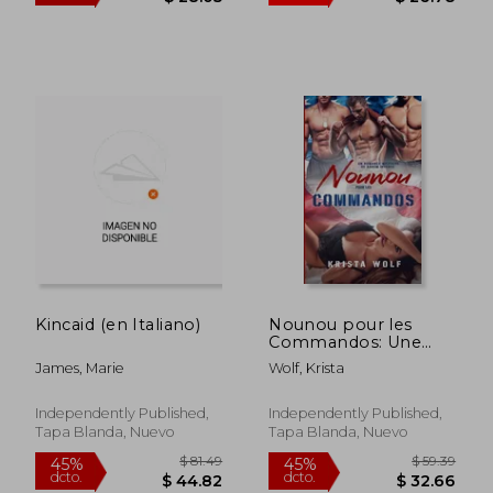
$ 48.06
$ 51
40%
45%
dcto.
dcto.
$ 28.84
$ 28.
Kincaid (en Italiano)
Nounou pour les
Commandos: Une
Romance Militaire de
James, Marie
Wolf, Krista
Harem inversé (en
Francés)
Independently Published,
Independently Published,
Tapa Blanda, Nuevo
Tapa Blanda, Nuevo