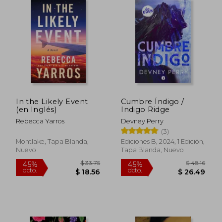
In the Likely Event
Cumbre Índigo /
(en Inglés)
Indigo Ridge
Rebecca Yarros
Devney Perry
(3)
Montlake, Tapa Blanda,
Ediciones B, 2024, 1 Edición,
Nuevo
Tapa Blanda, Nuevo