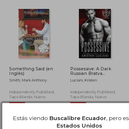
Something Said (en
Possessive: A Dark
Inglés)
Russian Bratva
Romance (en Inglés)
Smith, Mark Anthony
Luciani, Kristen
Independently Published,
Independently Published,
$ 51.01
$ 61
45%
45%
Tapa Blanda, Nuevo
Tapa Blanda, Nuevo
dcto.
dcto.
$ 28.05
$ 33.
Estás viendo
Buscalibre Ecuador
, pero e
Estados Unidos