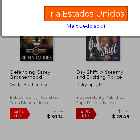
Ir a Estados Unidos
Me quedo aquí
Defending Casey:
Day Shift: A Steamy
Brotherhood
and Exciting Police
Protectors World (en
Romance (en Inglés)
World, Brotherhood
Dalrymple, M. D.
Inglés)
Protectors ; Torres, Reina
Independently Published,
Independently Published,
Tapa Blanda, Nuevo
Tapa Blanda, Nuevo
$ 44.61
$ 44.
40%
40%
dcto.
dcto.
$ 26.77
$ 26.