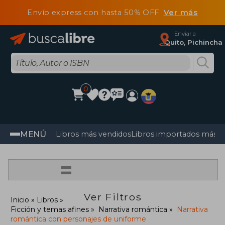
Envío express con hasta 50% OFF
Ver más
Enviar a
Quito, Pichincha
0
MENÚ
Libros más vendidos
Libros importados más v
=
Ver Filtros
Inicio
Libros
Ficción y temas afines
Narrativa romántica
Narrativa
romántica con personajes de uniforme