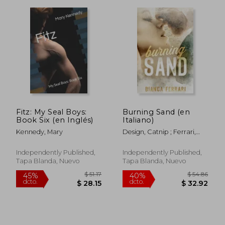
Fitz: My Seal Boys:
Burning Sand (en
Book Six (en Inglés)
Italiano)
Kennedy, Mary
Design, Catnip ; Ferrari,
Bianca
Independently Published,
Independently Published,
Tapa Blanda, Nuevo
Tapa Blanda, Nuevo
$ 48.79
$ 61
45%
45%
dcto.
dcto.
$ 26.83
$ 34.