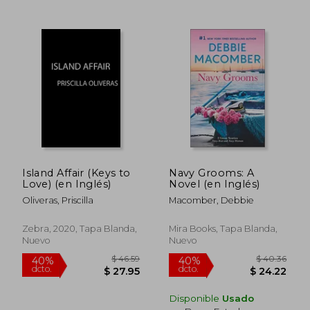
Island Affair (Keys to
Navy Grooms: A
Love) (en Inglés)
Novel (en Inglés)
$ 66.82
$ 44.
45%
45%
Oliveras, Priscilla
Macomber, Debbie
dcto.
dcto.
$ 36.75
$ 24.
Zebra, 2020, Tapa Blanda,
Mira Books, Tapa Blanda,
Nuevo
Nuevo
Disponible
Usado