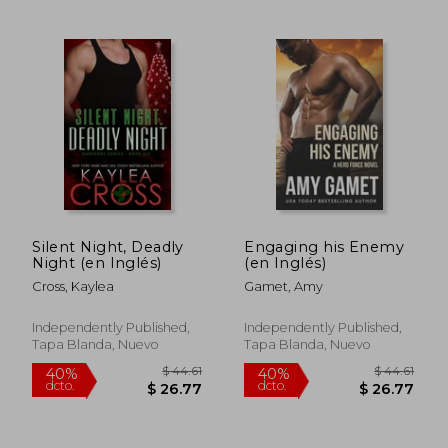
Silent Night, Deadly
Engaging his Enemy
Night (en Inglés)
(en Inglés)
$ 62.92
$ 55.
45%
45%
Cross, Kaylea
Gamet, Amy
dcto.
dcto.
$ 34.61
$ 30.
Independently Published,
Independently Published,
Tapa Blanda, Nuevo
Tapa Blanda, Nuevo