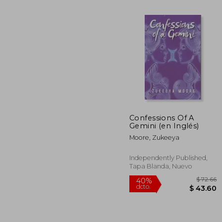
Confessions Of A
Gemini (en Inglés)
$
45%
dcto.
Moore, Zukeeya
$
Independently Published,
Tapa Blanda, Nuevo