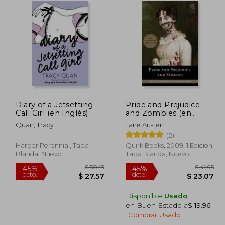
Diary of a Jetsetting
Pride and Prejudice
Call Girl (en Inglés)
and Zombies (en
Inglés)
Quan, Tracy
Jane Austen
(2)
Harper Perennial, Tapa
Quirk Books, 2009, 1 Edición,
Blanda, Nuevo
Tapa Blanda, Nuevo
Disponible
Usado
en Buen Estado a
$ 19.96
.
$ 58.16
$ 50.13
45%
45%
Comprar Usado
dcto.
dcto.
31.99
$ 27.57