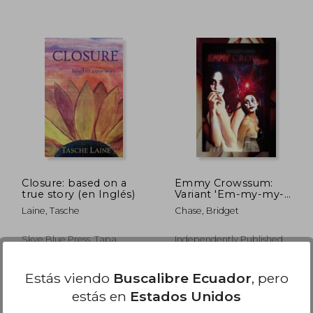
$ 50.91
$ 46.41
40%
40%
dcto.
dcto.
28.00
$ 27.85
Closure: based on a
Emmy Crowssum:
true story (en Inglés)
Variant 'Em-my-my-
my God Rossum'
Laine, Tasche
Chase, Bridget
Satire Cover (en
Inglés)
Skye Blue Press, Tapa
Independently Published,
Blanda, Nuevo
Tapa Blanda, Nuevo
Estás viendo
Buscalibre Ecuador
, pero
estás en
Estados Unidos