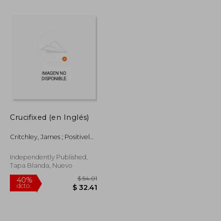
Crucifixed (en Inglés)
$ 48.39
$ 43.94
40%
dcto.
Critchley, James ; Positively,
$ 29.03
$ 26.36
Proofed ; Blaque, B. B.
Independently Published,
Tapa Blanda, Nuevo