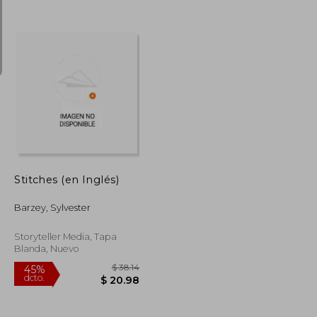
$ 37.11
$ 46.96
40%
dcto.
$ 22.27
$ 28.18
Stitches (en Inglés)
Barzey, Sylvester
Storyteller Media, Tapa
Blanda, Nuevo