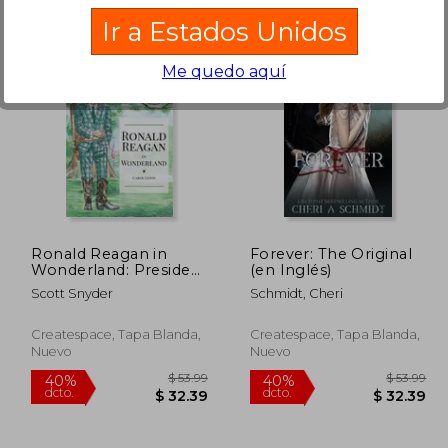
Ir a Estados Unidos
Me quedo aquí
 50.26
$ 36.81
45%
40%
dcto.
dcto.
30.16
$ 20.25
Ronald Reagan in
Forever: The Original
Wonderland: President
(en Inglés)
Ronald Reagan's
Scott Snyder
Schmidt, Cheri
Adventures in
Wonderland (en
Inglés)
Createspace, Tapa Blanda,
Createspace, Tapa Blanda,
Nuevo
Nuevo