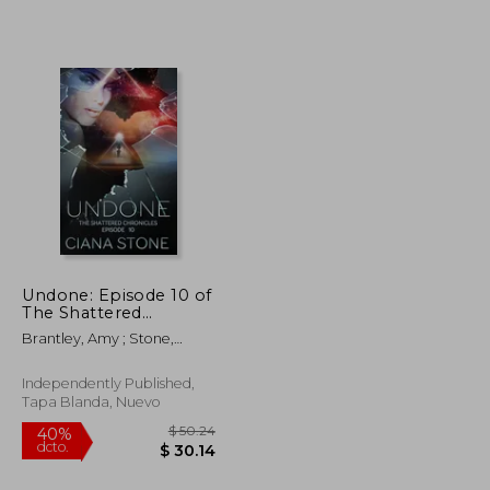
$ 33.78
$ 48.85
45%
dcto.
$ 18.58
$ 26.87
Undone: Episode 10 of
The Shattered
Chronicles (en Inglés)
Brantley, Amy ; Stone,
Ciana
Independently Published,
Tapa Blanda, Nuevo