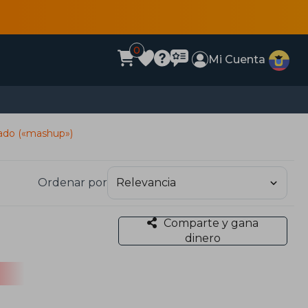
0
Mi Cuenta
nado («mashup»)
Ordenar por
Comparte y gana
dinero