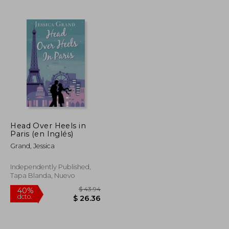
$ 53.99
$ 38.14
45%
dcto.
$ 32.39
$ 20.98
Head Over Heels in
Paris (en Inglés)
Grand, Jessica
Independently Published,
Tapa Blanda, Nuevo