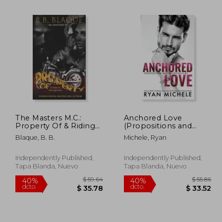
The Masters M.C.:
Anchored Love
Property Of & Riding
(Propositions and
 38.20
$ 55.52
45%
40%
Into Heaven
Proposals #2): A Fake
dcto.
dcto.
Blaque, B. B.
Michele, Ryan
 21.01
$ 30.53
(Prequel/Origin story)
Boyfriend Romance
(en Inglés)
(en Inglés)
Independently Published,
Independently Published,
Tapa Blanda, Nuevo
Tapa Blanda, Nuevo