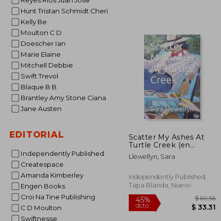
Reyes Rios Juan Jose
Hunt Tristan Schmidt Cheri
Kelly Be
Moulton C D
Doescher Ian
Marie Elaine
Mitchell Debbie
Swift Trevol
Blaque B B
Brantley Amy Stone Ciana
Jane Austen
EDITORIAL
Scatter My Ashes At
Turtle Creek (en
Inglés)
Independently Published
Llewellyn, Sara
Createspace
Amanda Kimberley
Independently Published,
Tapa Blanda, Nuevo
Engen Books
Croi Na Tine Publishing
C D Moulton
Swiftnesse