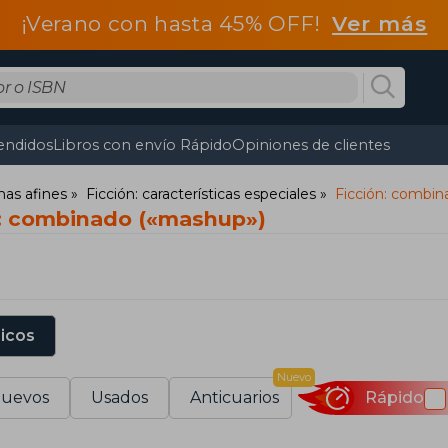
¡Verano con hasta 45% OFF!
Ver más
endidos
Libros con envío Rápido
Opiniones de clientes
mas afines
Ficción: características especiales
Ficción: combi
n: combinado («mashup»)
sicos
Nuevo
uevos
Usados
Anticuarios
Rápido