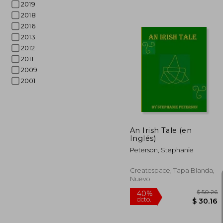
2019
2018
2016
2013
2012
2011
2009
45%
dcto.
$ 
2001
An Irish Tale (en
Inglés)
Peterson, Stephanie
Createspace, Tapa Blanda,
Nuevo