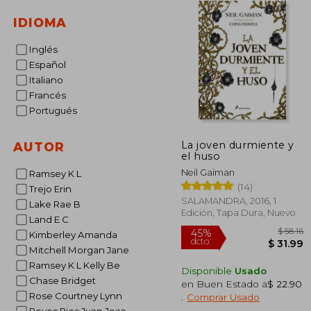
IDIOMA
Inglés
Español
Italiano
Francés
Portugués
La joven durmiente y
AUTOR
el huso
Neil Gaiman
Ramsey K L
(14)
Trejo Erin
SALAMANDRA, 2016, 1
Lake Rae B
Edición, Tapa Dura, Nuevo
Land E C
Kimberley Amanda
Mitchell Morgan Jane
Ramsey K L Kelly Be
Disponible
Usado
Chase Bridget
en Buen Estado a
$ 22.90
45%
Rose Courtney Lynn
.
Comprar Usado
dcto.
$ 