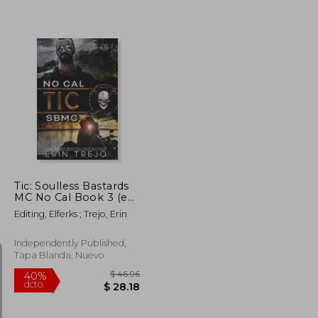
$ 63.36
$ 50.24
40%
dcto.
$ 38.02
$ 30.14
Tic: Soulless Bastards
MC No Cal Book 3 (en
Inglés)
Editing, Elferks ; Trejo, Erin
Independently Published,
Tapa Blanda, Nuevo