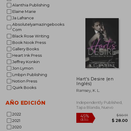
Alanthia Publishing
Elaine Marie
Ja Lafrance
Absolutelyamazingebooks
$
45%
Com
dcto.
$ 
Black Rose Writing
Book Nook Press
Gallery Books
Heart Ink Press
Jeffrey Konkin
Jon Lymon
Lmbpn Publishing
Hart's Desire (en
Notion Press
Inglés)
Quirk Books
Ramsey, K. L.
AÑO EDICIÓN
Independently Published,
Tapa Blanda, Nuevo
2022
2021
2020