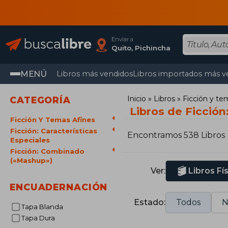
Enviar a
Quito, Pichincha
MENÚ
Libros más vendidos
Libros importados más v
Inicio
Libros
Ficción y te
CATEGORÍA
Libros de Ficció
Ficción Y Temas Afines
Ficción: Características
Encontramos 538 Libros
Especiales
Ficción: Combinado
(«Mashup»)
Ver:
Libros Fí
ENCUADERNACIÓN
Estado:
Todos
N
Tapa Blanda
Tapa Dura