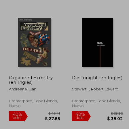
 60.56
$ 39.84
45%
45%
dcto.
dcto.
33.31
$ 21.91
Organized Exmistry
Die Tonight (en Inglés)
(en Inglés)
Andreana, Dan
Stewart II, Robert Edward
Createspace, Tapa Blanda,
Createspace, Tapa Blanda,
Nuevo
Nuevo