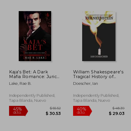
 48.36
$ 53.99
40%
40%
dcto.
dcto.
29.02
$ 32.39
Kaja's Bet: A Dark
William Shakespeare's
Mafia Romance: Juric
Tragical History of
Crime Family - Book 3
Frankenstein (en
Lake, Rae B.
Doescher, Ian
(en Inglés)
Inglés)
Independently Published,
Independently Published,
Tapa Blanda, Nuevo
Tapa Blanda, Nuevo