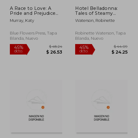
A Race to Love: A
Hotel Belladonna:
Pride and Prejudice
Tales of Steamy
Variation (en Inglés)
Victorian Romance 2
Murray, Katy
Waterson, Robinette
(en Inglés)
Blue Flowers Press, Tapa
Robinette Waterson, Tapa
Blanda, Nuevo
Blanda, Nuevo
$ 65.65
$ 61
45%
45%
dcto.
dcto.
$ 36.11
$ 33.