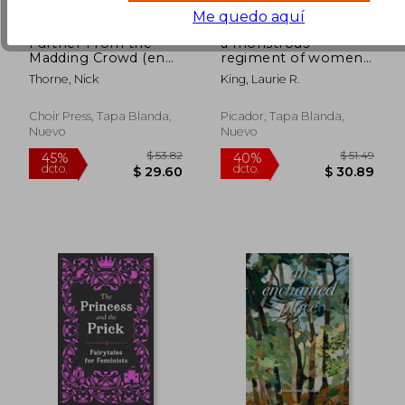
Me quedo aquí
Further From the
a monstrous
Madding Crowd (en
regiment of women
Inglés)
(en Inglés)
Thorne, Nick
King, Laurie R.
Choir Press, Tapa Blanda,
Picador, Tapa Blanda,
Nuevo
Nuevo
$ 58.70
$ 41.
45%
45%
dcto.
dcto.
$ 32.28
$ 22.