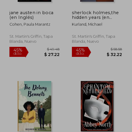
jane austen in boca
sherlock holmes,the
(en Inglés)
hidden years (en
Inglés)
Cohen, Paula Marantz
Kurland, Michael
St. Martin's Griffin, Tapa
St. Martin's Griffin, Tapa
Blanda, Nuevo
Blanda, Nuevo
$ 48.81
$ 55
40%
45%
dcto.
dcto.
$ 29.29
$ 30.