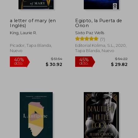
a letter of mary (en
Egipto, la Puerta de
$ 42.35
$ 50.
45%
40%
Inglés)
Orion
dcto.
dcto.
$ 23.29
$ 30.
King, Laurie R.
Sixto Paz Wells
(7)
Picador, Tapa Blanda,
Editorial Kolima, S.L., 2020,
Nuevo
Tapa Blanda, Nuevo