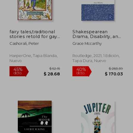
fairy tales,traditional
Shakespearean
stories retold for gay
Drama, Disability, and
men (en Inglés)
the Filmic Stare: “Not
Cashorali, Peter
Grace Mccarthy
Shap’D for Sportive
Tricks” (Routledge
Studies in Literature
HarperOne, Tapa Blanda,
Routledge, 2021, 1 Edición,
and Health
Nuevo
Tapa Dura, Nuevo
Humanities) (en
Inglés)
$ 52.15
$ 283.
45%
40%
dcto.
dcto.
$ 28.68
$ 170.