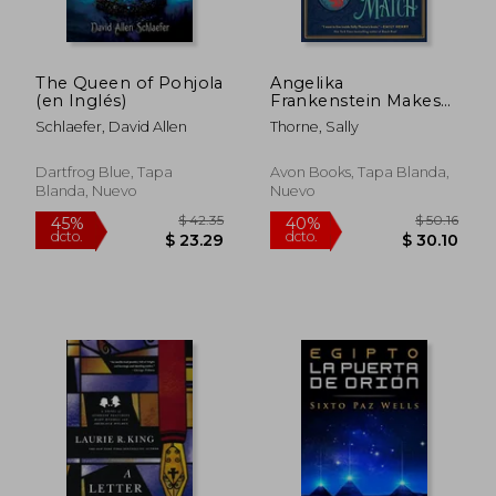
$ 51.10
$ 42.
45%
45%
dcto.
dcto.
$ 28.11
$ 23.
The Queen of Pohjola
Angelika
(en Inglés)
Frankenstein Makes
her Match: A Novel
Schlaefer, David Allen
Thorne, Sally
(en Inglés)
Dartfrog Blue, Tapa
Avon Books, Tapa Blanda,
Blanda, Nuevo
Nuevo