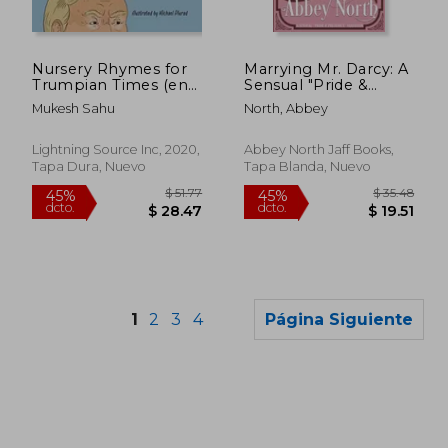
$ 49.37
$ 50.
45%
45%
dcto.
dcto.
$ 27.15
$ 28.
Nursery Rhymes for
Marrying Mr. Darcy: A
Trumpian Times (en
Sensual "Pride &
Inglés)
Prejudice" Variation
Mukesh Sahu
North, Abbey
(en Inglés)
Lightning Source Inc, 2020,
Abbey North Jaff Books,
Tapa Dura, Nuevo
Tapa Blanda, Nuevo
1
2
3
4
Página Siguiente