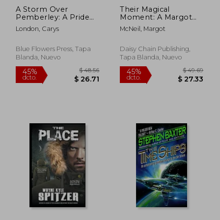
A Storm Over
Their Magical
Pemberley: A Pride
Moment: A Margot
and Prejudice
McNeil Pride and
London, Carys
McNeil, Margot
Variation (en Inglés)
Prejudice Variation
Anthology (en Inglés)
Blue Flowers Press, Tapa
Daisy Chain Publishing,
Blanda, Nuevo
Tapa Blanda, Nuevo
$ 48.24
$ 44.
45%
45%
dcto.
dcto.
$ 26.53
$ 24.