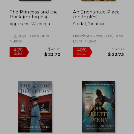
The Princess and the
An Enchanted Place
Prick (en Inglés)
(en Inglés)
Appleseed, Walburga
Stedall, Jonathan
HQ, 2020, Tapa Dura,
Hawthorn Press, 2021, Tapa
Nuevo
Dura, Nuevo
$ 41.95
$ 63.
45%
40%
dcto.
dcto.
$ 23.07
$ 38.