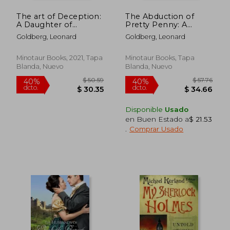
The art of Deception:
The Abduction of
A Daughter of
Pretty Penny: A
Sherlock Holmes
Daughter of Sherlock
Goldberg, Leonard
Goldberg, Leonard
Mystery: 4 (Daughter
Holmes Mystery (en
of Sherlock Holmes
Inglés)
Mysteries) (en Inglés)
Minotaur Books, 2021, Tapa
Minotaur Books, Tapa
Blanda, Nuevo
Blanda, Nuevo
Disponible
Usado
en Buen Estado a
$ 21.53
$ 53.82
$ 51
45%
40%
.
Comprar Usado
dcto.
dcto.
$ 29.60
$ 30.