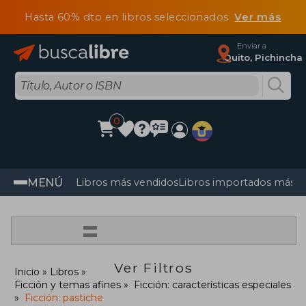
Hasta 60% dto en libros seleccionados
Ver más
Enviar a
Quito, Pichincha
0
MENÚ
Libros más vendidos
Libros importados más v
=
Ver Filtros
Inicio
Libros
Ficción y temas afines
Ficción: características especiales
Ficción: pastiche