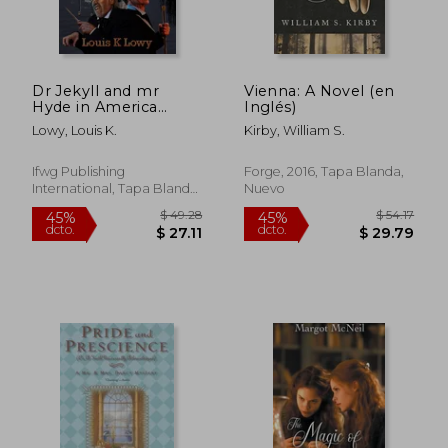
Dr Jekyll and mr
Vienna: A Novel (en
Hyde in America
Inglés)
(Dark Iconica) (en
Lowy, Louis K.
Kirby, William S.
Inglés)
Ifwg Publishing
Forge, 2016, Tapa Blanda,
International, Tapa Blanda,
Nuevo
Nuevo
$ 49.28
$ 54
45%
45%