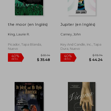
the moor (en Inglés)
Jupiter (en Inglés)
King, Laurie R.
Carney, John
Picador, Tapa Blanda,
Key And Candle, Inc., Tapa
Nuevo
Dura, Nuevo
$ 59.14
$ 73.
40%
40%
dcto.
dcto.
$ 35.48
$ 44.