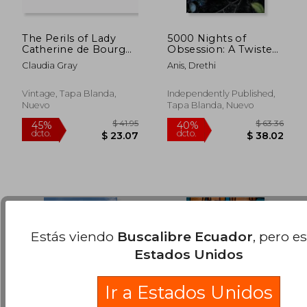
$ 51.51
$ 51.
40%
45%
dcto.
dcto.
$ 30.91
$ 28.
The Perils of Lady
5000 Nights of
Catherine de Bourgh
Obsession: A Twisted
(en Inglés)
Gatsby Story (en
Claudia Gray
Anis, Drethi
Inglés)
Vintage, Tapa Blanda,
Independently Published,
Nuevo
Tapa Blanda, Nuevo
Estás viendo
Buscalibre Ecuador
, pero e
Estados Unidos
Ir a Estados Unidos