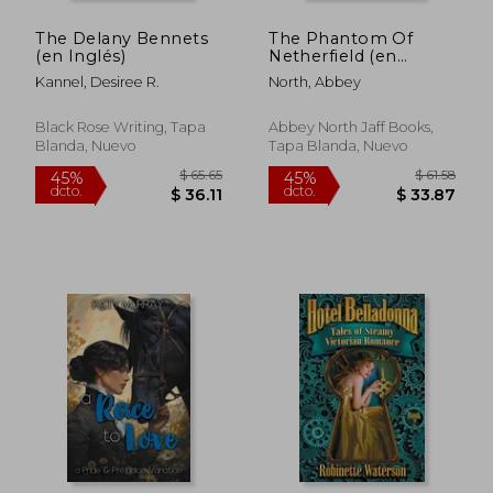
The Delany Bennets
The Phantom Of
(en Inglés)
Netherfield (en
Inglés)
Kannel, Desiree R.
North, Abbey
Black Rose Writing, Tapa
Abbey North Jaff Books,
Blanda, Nuevo
Tapa Blanda, Nuevo
$ 49.48
$ 58.
45%
45%
dcto.
dcto.
$ 27.22
$ 32.