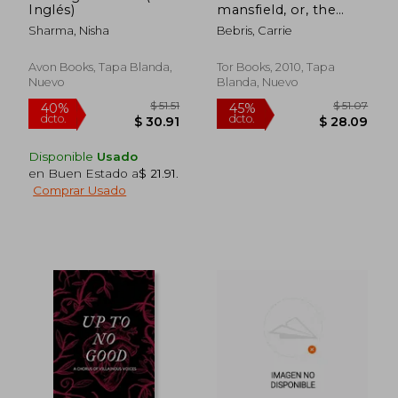
Inglés)
mansfield, or, the
crawford affair (en
Sharma, Nisha
Bebris, Carrie
Inglés)
Avon Books, Tapa Blanda,
Tor Books, 2010, Tapa
Nuevo
Blanda, Nuevo
Disponible
Usado
en Buen Estado a
$ 21.91
.
Comprar Usado
$ 33.39
$ 47.
40%
40%