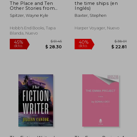
The Place and Ten
the time ships (en
Other Stories from
Inglés)
the Region Between
Spitzer, Wayne Kyle
Baxter, Stephen
(en Inglés)
Hobb's End Books, Tapa
Harper Voyager, Nuevo
Blanda, Nuevo
$ 48.56
$ 49.
45%
45%
dcto.
dcto.
$ 26.71
$ 27.