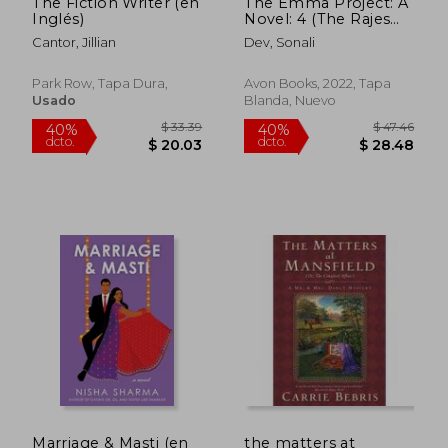
The Fiction Writer (en
The Emma Project: A
Inglés)
Novel: 4 (The Rajes
Series) (en Inglés)
Cantor, Jillian
Dev, Sonali
Park Row, Tapa Dura,
Avon Books, 2022, Tapa
Usado
Blanda, Nuevo
$ 51.45
$ 38.
45%
40%
dcto.
dcto.
$ 28.30
$ 22.
Marriage & Masti (en
the matters at