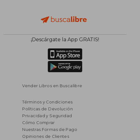
$ 36.35
$ 40.
¡Descárgate la App GRATIS!
45%
45%
dcto.
dcto.
$ 19.99
$ 22.
Vender Libros en Buscalibre
Términos y Condiciones
Políticas de Devolución
Privacidad y Seguridad
Cómo Comprar
Nuestras Formas de Pago
Opiniones de Clientes