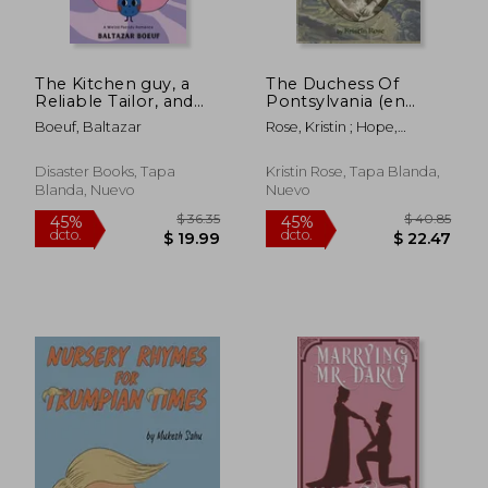
$ 61.64
$ 58.
45%
45%
dcto.
dcto.
$ 33.90
$ 32.
The Kitchen guy, a
The Duchess Of
Reliable Tailor, and
Pontsylvania (en
the Wicked, Lying
Inglés)
Boeuf, Baltazar
Rose, Kristin ; Hope,
and Treacherous Rival
Anthony
Sister (en Inglés)
Disaster Books, Tapa
Kristin Rose, Tapa Blanda,
Blanda, Nuevo
Nuevo