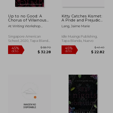
dcto.
dcto.
$ 20.03
$ 28.
Up to no Good: A
Kitty Catches Kismet:
Chorus of Villainous
A Pride and Prejudice
Voices: A Chorus of
Variation (en Inglés)
At Writing Workshop
Lang, Jaime Marie
Villainous Voices: (en
&Amp; Publication
Inglés)
Singapore American
Idle Musings Publishing,
School, 2020, Tapa Blanda,
Tapa Blanda, Nuevo
Nuevo