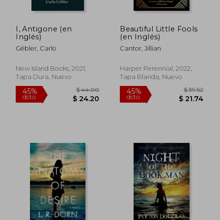
I, Antigone (en
Beautiful Little Fools
Inglés)
(en Inglés)
Gébler, Carlo
Cantor, Jillian
$ 51.54
$ 54.
40%
45%
dcto.
dcto.
$ 30.92
$ 29.
New Island Books, 2021,
Harper Perennial, 2022,
Tapa Dura, Nuevo
Tapa Blanda, Nuevo