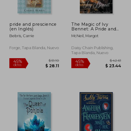
dcto.
dcto.
$ 27.11
$ 29.
pride and prescience
The Magic of Ivy
(en Inglés)
Bennet: A Pride and
Prejudice Variation
Bebris, Carrie
McNeil, Margot
(en Inglés)
Forge, Tapa Blanda, Nuevo
Daisy Chain Publishing,
Tapa Blanda, Nuevo