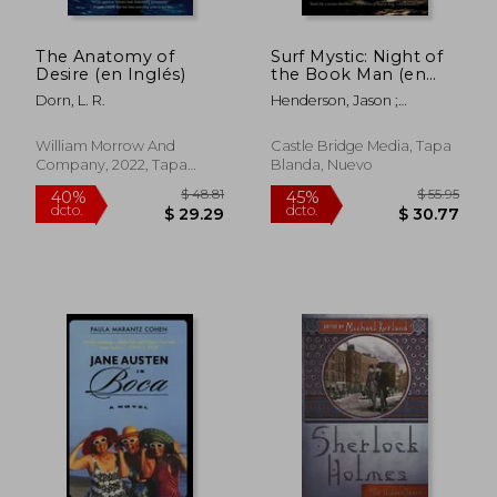
The Anatomy of
Surf Mystic: Night of
Desire (en Inglés)
the Book Man (en
Inglés)
Dorn, L. R.
Henderson, Jason ;
Douglas, Peyton
William Morrow And
Castle Bridge Media, Tapa
Company, 2022, Tapa
Blanda, Nuevo
$ 44.00
$ 39.
45%
45%
Blanda, Nuevo
dcto.
dcto.
$ 24.20
$ 21.