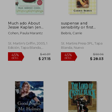
Much ado About
suspense and
Jessie Kaplan (en
sensibility or first
Inglés)
impressions revisited
Cohen, Paula Marantz
Bebris, Carrie
(en Inglés)
St. Martin's Griffin, 2005, 1
St. Martins Press-3PL, Tapa
Edición, Tapa Blanda,
Blanda, Nuevo
Nuevo
$ 50.59
$ 57.
40%
40%
dcto.
dcto.
$ 30.35
$ 34.