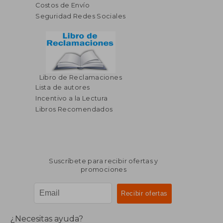
Costos de Envío
Seguridad Redes Sociales
Libro de Reclamaciones
$ 51.77
$ 35.
45%
45%
Lista de autores
dcto.
dcto.
$ 28.47
$ 19.
Incentivo a la Lectura
Libros Recomendados
Suscríbete para recibir ofertas y
promociones
¿Necesitas ayuda?