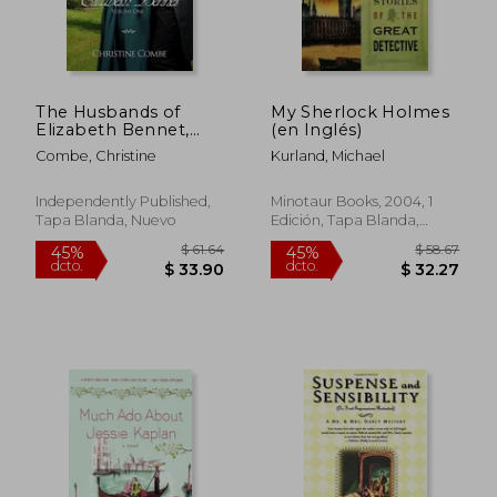
The Husbands of
My Sherlock Holmes
Elizabeth Bennet,
(en Inglés)
Volume One: A Pride
Combe, Christine
Kurland, Michael
and Prejudice
Variation (en Inglés)
Independently Published,
Minotaur Books, 2004, 1
Tapa Blanda, Nuevo
Edición, Tapa Blanda,
Nuevo
$ 43.10
$ 37.
45%
40%
dcto.
dcto.
$ 23.70
$ 22.