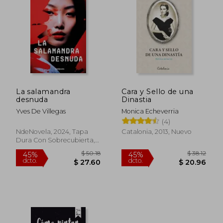
La salamandra
Cara y Sello de una
desnuda
Dinastia
Yves De Villegas
Monica Echeverria
(4)
NdeNovela, 2024, Tapa
Catalonia, 2013, Nuevo
Dura Con Sobrecubierta,
Nuevo
$ 50.18
$ 38
45%
45%