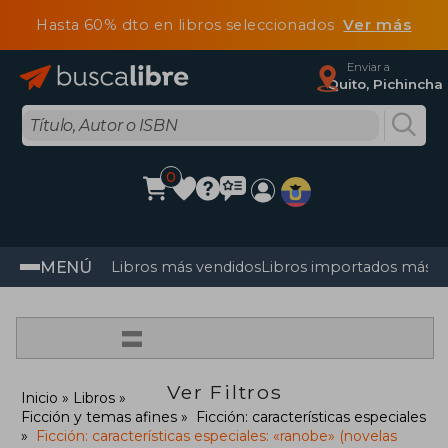
Hasta 60% dto en libros seleccionados
Ver más
Enviar a
Quito, Pichincha
0
MENÚ
Libros más vendidos
Libros importados más v
=
Ver Filtros
Inicio
Libros
Ficción y temas afines
Ficción: características especiales
Ficción: características especiales: «ranobe» (novelas