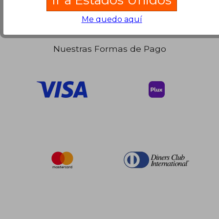
$ 43.61
45%
Me quedo aquí
dcto.
$ 23.99
Nuestras Formas de Pago