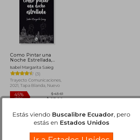
dcto.
dcto.
$ 27.60
$ 20.
Como Pintar una
Noche Estrellada,
segunda edición.
Isabel Margarita Saieg
Desde el 25 de mayo.
(3)
Trayecto Comunicaciones,
2021, Tapa Blanda, Nuevo
Estás viendo
Buscalibre Ecuador
, pero
estás en
Estados Unidos
Ir a Estados Unidos