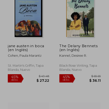
jane austen in boca
The Delany Bennets
(en Inglés)
(en Inglés)
Cohen, Paula Marantz
Kannel, Desiree R.
St. Martin's Griffin, Tapa
Black Rose Writing, Tapa
Blanda, Nuevo
Blanda, Nuevo
$ 39.52
$ 58.
45%
45%
dcto.
dcto.
$ 21.74
$ 32.