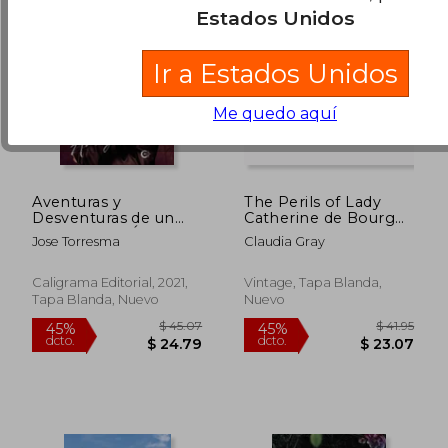
Estados Unidos
Ir a Estados Unidos
Me quedo aquí
Aventuras y
The Perils of Lady
Desventuras de un
Catherine de Bourgh
Actor en los Ángeles
(en Inglés)
Jose Torresma
Claudia Gray
$ 51.51
$ 51.
40%
45%
(Talento)
dcto.
dcto.
$ 30.91
$ 28.
Caligrama Editorial, 2021,
Vintage, Tapa Blanda,
Tapa Blanda, Nuevo
Nuevo