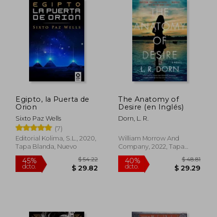
Egipto, la Puerta de
The Anatomy of
Orion
Desire (en Inglés)
Sixto Paz Wells
Dorn, L. R.
(7)
Editorial Kolima, S.L., 2020,
William Morrow And
Tapa Blanda, Nuevo
Company, 2022, Tapa
Blanda, Nuevo
$ 51.54
$ 44.
40%
45%
dcto.
dcto.
$ 30.92
$ 24.