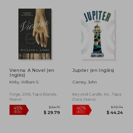
$ 59.14
$ 51
40%
45%
dcto.
dcto.
$ 35.48
$ 28.
Vienna: A Novel (en
Jupiter (en Inglés)
Inglés)
Kirby, William S.
Carney, John
Forge, 2016, Tapa Blanda,
Key And Candle, Inc., Tapa
Nuevo
Dura, Nuevo