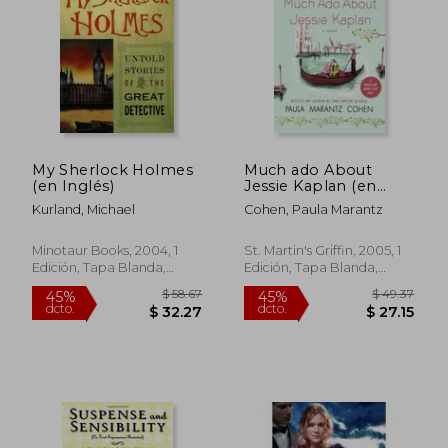
$ 53.82
$ 63.
45%
40%
dcto.
dcto.
$ 29.60
$ 38.
My Sherlock Holmes
Much ado About
(en Inglés)
Jessie Kaplan (en
Inglés)
Kurland, Michael
Cohen, Paula Marantz
Minotaur Books, 2004, 1
St. Martin's Griffin, 2005, 1
Edición, Tapa Blanda,
Edición, Tapa Blanda,
Nuevo
Nuevo