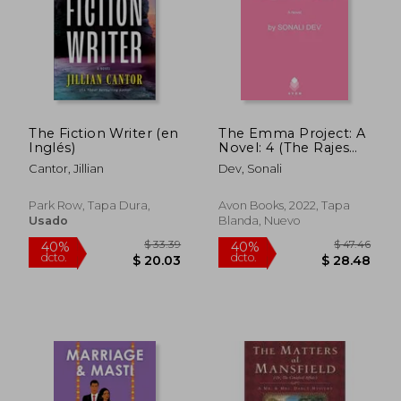
$ 48.24
$ 51
45%
45%
dcto.
dcto.
$ 26.53
$ 28.
The Fiction Writer (en
The Emma Project: A
Inglés)
Novel: 4 (The Rajes
Series) (en Inglés)
Cantor, Jillian
Dev, Sonali
Park Row, Tapa Dura,
Avon Books, 2022, Tapa
Usado
Blanda, Nuevo