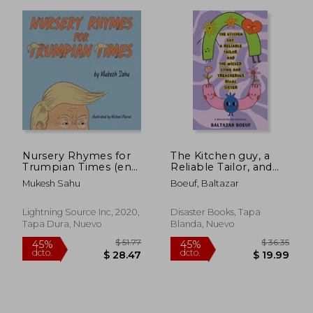
$ 58.67
$ 49.
45%
45%
dcto.
dcto.
$ 32.27
$ 27.
Nursery Rhymes for
The Kitchen guy, a
Trumpian Times (en
Reliable Tailor, and
Inglés)
the Wicked, Lying
Mukesh Sahu
Boeuf, Baltazar
and Treacherous Rival
Sister (en Inglés)
Lightning Source Inc, 2020,
Disaster Books, Tapa
Tapa Dura, Nuevo
Blanda, Nuevo