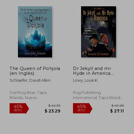
$ 54.17
$ 73.
45%
40%
dcto.
dcto.
$ 29.79
$ 44.
The Queen of Pohjola
Dr Jekyll and mr
(en Inglés)
Hyde in America
(Dark Iconica) (en
Schlaefer, David Allen
Lowy, Louis K.
Inglés)
Dartfrog Blue, Tapa
Ifwg Publishing
Blanda, Nuevo
International, Tapa Blanda,
Nuevo