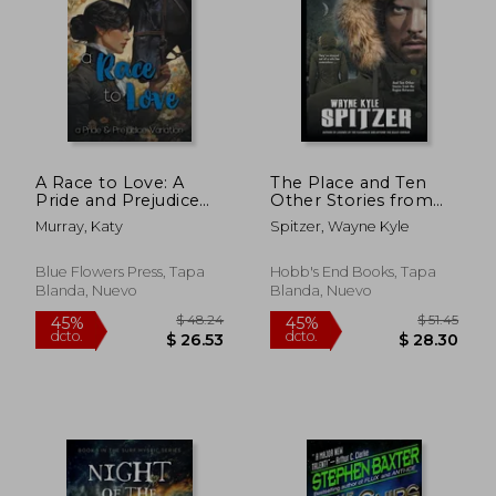
$ 48.56
$ 49.
45%
45%
dcto.
dcto.
$ 26.71
$ 27.
A Race to Love: A
The Place and Ten
Pride and Prejudice
Other Stories from
Variation (en Inglés)
the Region Between
Murray, Katy
Spitzer, Wayne Kyle
(en Inglés)
Blue Flowers Press, Tapa
Hobb's End Books, Tapa
Blanda, Nuevo
Blanda, Nuevo