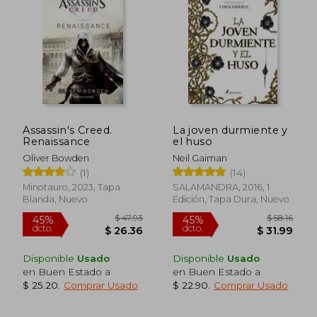
Assassin's Creed.
La joven durmiente y
Renaissance
el huso
Oliver Bowden
Neil Gaiman
(1)
(14)
Minotauro, 2023, Tapa
SALAMANDRA, 2016, 1
Blanda, Nuevo
Edición, Tapa Dura, Nuevo
Disponible
Usado
Disponible
Usado
en Buen Estado a
en Buen Estado a
$ 25.20
.
Comprar Usado
$ 22.90
.
Comprar Usado
$ 47.93
$ 58
45%
45%