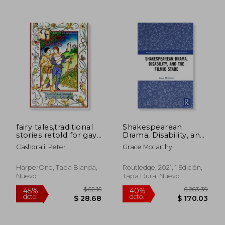
dcto.
dcto.
$ 26.36
$ 31.
fairy tales,traditional
Shakespearean
stories retold for gay
Drama, Disability, and
men (en Inglés)
the Filmic Stare: “Not
Cashorali, Peter
Grace Mccarthy
Shap’D for Sportive
Tricks” (Routledge
Studies in Literature
HarperOne, Tapa Blanda,
Routledge, 2021, 1 Edición,
and Health
Nuevo
Tapa Dura, Nuevo
Humanities) (en
Inglés)