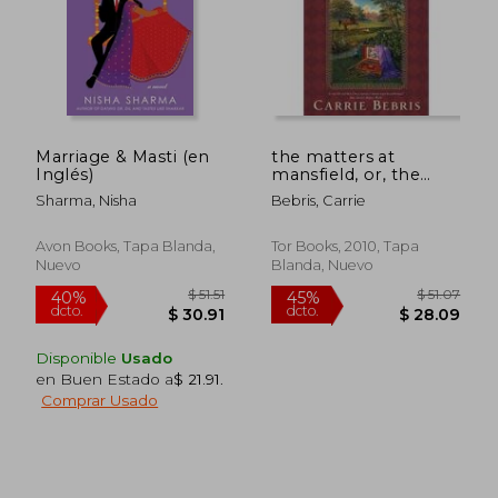
Marriage & Masti (en
the matters at
Inglés)
mansfield, or, the
$ 55.95
$ 38.
45%
40%
crawford affair (en
dcto.
dcto.
$ 30.77
$ 22.
Sharma, Nisha
Bebris, Carrie
Inglés)
Avon Books, Tapa Blanda,
Tor Books, 2010, Tapa
Nuevo
Blanda, Nuevo
Disponible
Usado
en Buen Estado a
$ 21.91
.
Comprar Usado