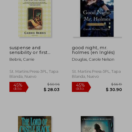
$ 51.49
$ 43.
40%
45%
dcto.
dcto.
$ 30.89
$ 23.
suspense and
good night, mr.
sensibility or first
holmes (en Inglés)
impressions revisited
Bebris, Carrie
Douglas, Carole Nelson
(en Inglés)
St. Martins Press-3PL, Tapa
St. Martins Press-3PL, Tapa
Blanda, Nuevo
Blanda, Nuevo