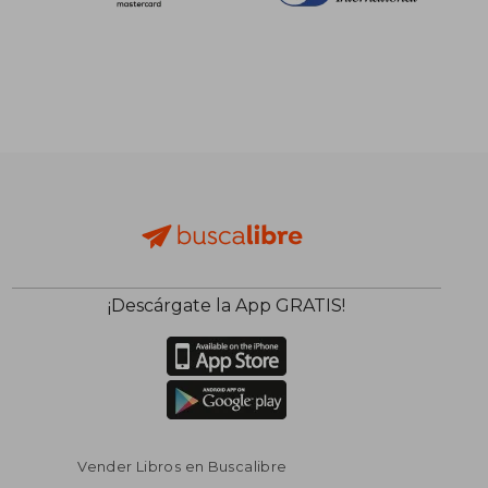
$ 54.86
$ 57.
40%
40%
dcto.
dcto.
$ 32.92
$ 34.
¡Descárgate la App GRATIS!
Vender Libros en Buscalibre