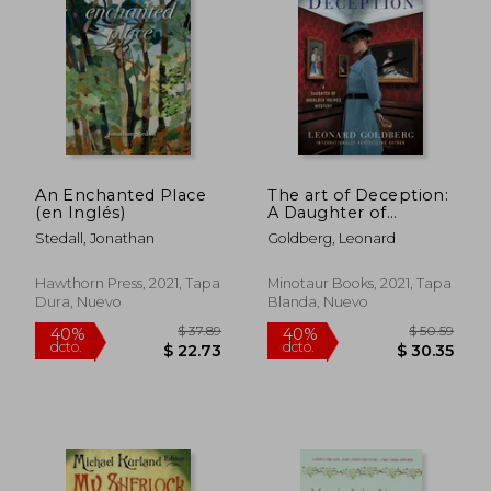
An Enchanted Place
The art of Deception:
(en Inglés)
A Daughter of
Sherlock Holmes
Stedall, Jonathan
Goldberg, Leonard
Mystery: 4 (Daughter
of Sherlock Holmes
Mysteries) (en Inglés)
Hawthorn Press, 2021, Tapa
Minotaur Books, 2021, Tapa
Dura, Nuevo
Blanda, Nuevo