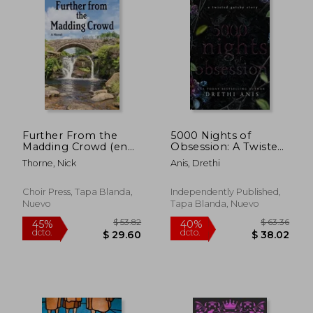
Further From the
5000 Nights of
Madding Crowd (en
Obsession: A Twisted
Inglés)
Gatsby Story (en
Thorne, Nick
Anis, Drethi
Inglés)
Choir Press, Tapa Blanda,
Independently Published,
Nuevo
Tapa Blanda, Nuevo
$ 58.70
$ 41.
45%
45%
dcto.
dcto.
$ 32.28
$ 22.