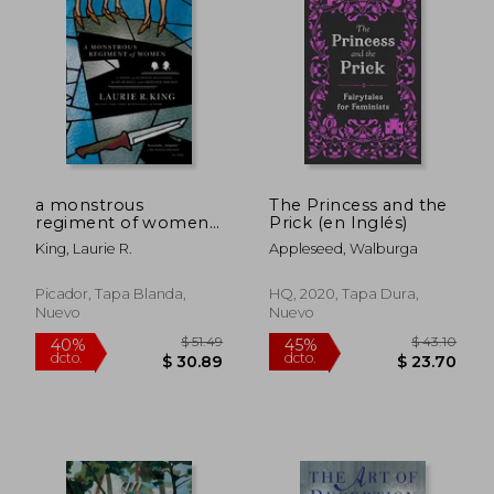
a monstrous
The Princess and the
regiment of women
Prick (en Inglés)
(en Inglés)
King, Laurie R.
Appleseed, Walburga
Picador, Tapa Blanda,
HQ, 2020, Tapa Dura,
Nuevo
Nuevo
$ 45.07
$ 41
45%
45%
dcto.
dcto.
$ 24.79
$ 23.