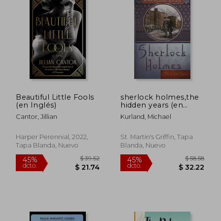
Beautiful Little Fools
sherlock holmes,the
(en Inglés)
hidden years (en
Inglés)
Cantor, Jillian
Kurland, Michael
Harper Perennial, 2022,
St. Martin's Griffin, Tapa
Tapa Blanda, Nuevo
Blanda, Nuevo
$ 54.22
$ 48.
45%
40%
dcto.
dcto.
$ 29.82
$ 29.