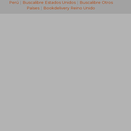
Perú
|
Buscalibre Estados Unidos
|
Buscalibre Otros
Países
|
Bookdelivery Reino Unido