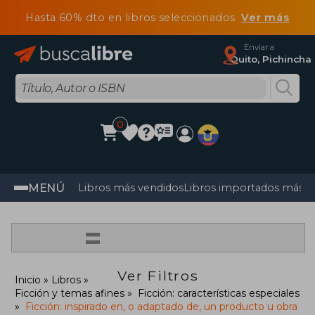
Hasta 60% dto en libros seleccionados
Ver más
Enviar a
Quito, Pichincha
0
MENÚ
Libros más vendidos
Libros importados más v
=
Ver Filtros
Inicio
Libros
Ficción y temas afines
Ficción: características especiales
Ficción: inspirado en, o adaptado de, un producto u obra