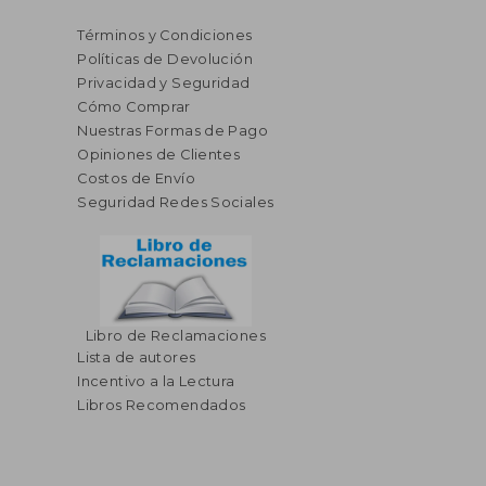
Términos y Condiciones
Políticas de Devolución
Privacidad y Seguridad
Cómo Comprar
Nuestras Formas de Pago
Opiniones de Clientes
Costos de Envío
Seguridad Redes Sociales
Libro de Reclamaciones
Lista de autores
$ 51.77
$ 36.
45%
45%
dcto.
dcto.
Incentivo a la Lectura
$ 28.47
$ 19.
Libros Recomendados