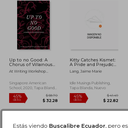
$ 33.39
$ 47.
40%
40%
Up to no Good: A
Kitty Catches Kismet:
dcto.
dcto.
$ 20.03
$ 28.
Chorus of Villainous
A Pride and Prejudice
Voices: A Chorus of
Variation (en Inglés)
At Writing Workshop
Lang, Jaime Marie
Villainous Voices: (en
&Amp; Publication
Inglés)
Singapore American
Idle Musings Publishing,
School, 2020, Tapa Blanda,
Tapa Blanda, Nuevo
Nuevo
Estás viendo
Buscalibre Ecuador
, pero e