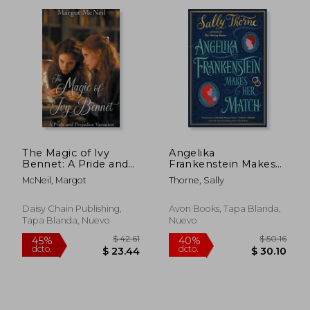
The Magic of Ivy
Angelika
Bennet: A Pride and
Frankenstein Makes
$ 42.35
$ 49.
45%
45%
Prejudice Variation
her Match: A Novel
dcto.
dcto.
$ 23.29
$ 27.
McNeil, Margot
Thorne, Sally
(en Inglés)
(en Inglés)
Daisy Chain Publishing,
Avon Books, Tapa Blanda,
Tapa Blanda, Nuevo
Nuevo