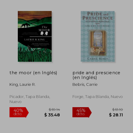
$ 52.15
$ 283.
45%
40%
dcto.
dcto.
$ 28.68
$ 170.
the moor (en Inglés)
pride and prescience
(en Inglés)
King, Laurie R.
Bebris, Carrie
Picador, Tapa Blanda,
Forge, Tapa Blanda, Nuevo
Nuevo