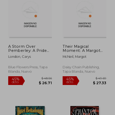
A Storm Over
Their Magical
Pemberley: A Pride
Moment: A Margot
and Prejudice
McNeil Pride and
London, Carys
McNeil, Margot
Variation (en Inglés)
Prejudice Variation
Anthology (en Inglés)
Blue Flowers Press, Tapa
Daisy Chain Publishing,
Blanda, Nuevo
Tapa Blanda, Nuevo
$ 49.48
$ 65.