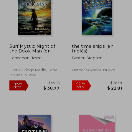
$ 44.09
$ 61
45%
45%
dcto.
dcto.
$ 24.25
$ 33.
Surf Mystic: Night of
the time ships (en
the Book Man (en
Inglés)
Inglés)
Henderson, Jason ;
Baxter, Stephen
Douglas, Peyton
Castle Bridge Media, Tapa
Harper Voyager, Nuevo
Blanda, Nuevo