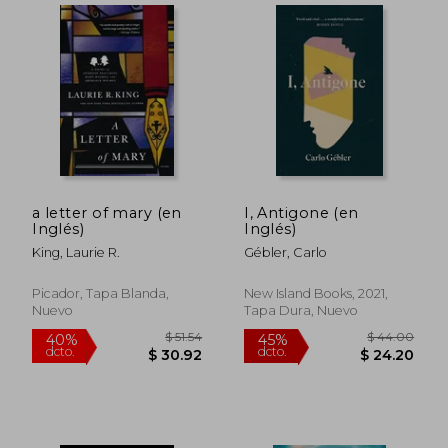
a letter of mary (en
I, Antigone (en
Inglés)
Inglés)
King, Laurie R.
Gébler, Carlo
$ 42.61
$ 50.
45%
40%
Picador, Tapa Blanda,
New Island Books, 2021,
dcto.
dcto.
$ 23.44
$ 30.
Nuevo
Tapa Dura, Nuevo