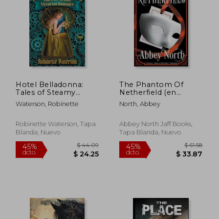
45%
45%
dcto.
dcto.
$ 27.22
$ 36.
Hotel Belladonna:
The Phantom Of
Tales of Steamy
Netherfield (en
Victorian Romance 2
Inglés)
Waterson, Robinette
North, Abbey
(en Inglés)
Robinette Waterson, Tapa
Abbey North Jaff Books,
Blanda, Nuevo
Tapa Blanda, Nuevo