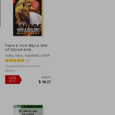
$ 75.44
$ 32.77
45%
dcto.
$ 45.26
$ 18.02
have a nice day!,a tale
of blood and
sweatsocks (en Inglés)
Foley, Mick ; Mankind ; WWF
(1)
HarperEntertainment,
Nuevo