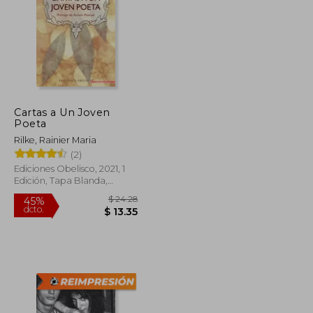
Cartas a Un Joven
$ 31.38
$ 46.04
Poeta
40%
dcto.
$ 17.26
$ 27.62
Rilke, Rainier Maria
(2)
Ediciones Obelisco, 2021, 1
Edición, Tapa Blanda,
Nuevo