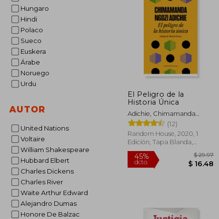
$
45%
Hungaro
dcto.
$ 
Hindi
Polaco
Sueco
Euskera
Árabe
Noruego
Urdu
El Peligro de la
Historia Única
AUTOR
Adichie, Chimamanda
Ngozi
(12)
United Nations
Random House, 2020, 1
Voltaire
Edición, Tapa Blanda,
William Shakespeare
Nuevo
Hubbard Elbert
Charles Dickens
Charles River
Waite Arthur Edward
Alejandro Dumas
Honore De Balzac