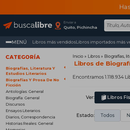
Has
Enviar a
Quito, Pichincha
MENÚ
Libros más vendidos
Libros importados más v
Inicio
Libros
Biografías, li
CATEGORÍA
Libros de Biograf
Biografías, Literatura Y
Estudios Literarios
Encontramos 1.118.934 Li
Biografías Y Prosa De No
Ficción
Antologías: General
Ver:
Libros Fí
Biografía: General
Discursos
Ensayos Literarios
Estado:
Todos
N
Diarios, Correspondencia
Historias Reales: General
Memorias