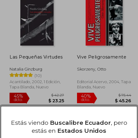
 29.97
$ 29.97
45%
45%
dcto.
dcto.
16.48
$ 16.48
Las Pequeñas Virtudes
Vive Peligrosamente
Natalia Ginzburg
Skorzeny, Otto
(10)
Acantilado, 2002, 1 Edición,
Editorial Acervo, 2004, Tapa
Tapa Blanda, Nuevo
Blanda, Nuevo
Estás viendo
Buscalibre Ecuador
, pero
estás en
Estados Unidos