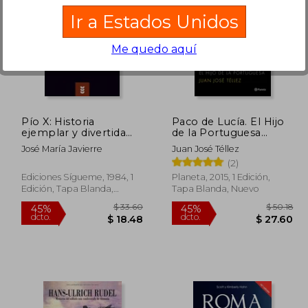
Ir a Estados Unidos
Me quedo aquí
 35.02
$ 42.27
45%
40%
dcto.
dcto.
19.26
$ 23.25
Pío X: Historia
Paco de Lucía. El Hijo
ejemplar y divertida
de la Portuguesa
del Papa santo y
(Biografias y
José María Javierre
Juan José Téllez
querido en nuestro
Memorias)
(2)
siglo
Ediciones Sígueme, 1984, 1
Planeta, 2015, 1 Edición,
Edición, Tapa Blanda,
Tapa Blanda, Nuevo
Nuevo