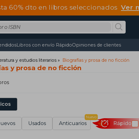
ta 60% dto en libros seleccionados
Ver 
endidos
Libros con envío Rápido
Opiniones de clientes
teratura y estudios literarios
Biografías y prosa de no ficción
ías y prosa de no ficción
bros
sicos
Nuevo
uevos
Usados
Anticuarios
Rápido