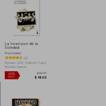
$ 32.39
$ 44.57
45%
dcto.
$ 17.82
$ 24.51
La Invencion de la
Soledad
Paul Auster
(3)
Booket, 2012, 1 Edición, Tapa
Blanda, Nuevo