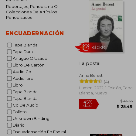
Reportajes, Periodismo O
Colecciones De Artículos
Periodísticos
ENCUADERNACIÓN
Tapa Blanda
Tapa Dura
Antiguo O Usado
La postal
Libro De Cartón
Rápido
Audio Cd
Anne Berest
Audiolibro
(4)
Libro
Lumen, 2022, 1 Edición, Tapa
Tapa Blanda
Blanda, Nuevo
Tapa Blanda
Cd De Audio
Folleto
Unknown Binding
Diario
$
45%
Encuadernación En Espiral
dcto.
$ 