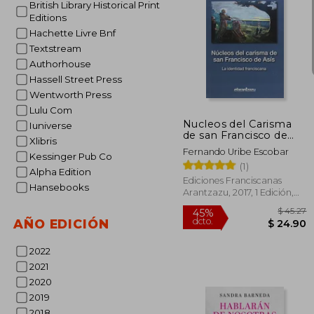
British Library Historical Print
Editions
Hachette Livre Bnf
Textstream
Authorhouse
$
45%
dcto.
$ 
Hassell Street Press
Wentworth Press
Lulu Com
Nucleos del Carisma
Iuniverse
de san Francisco de
Xlibris
Asis
Fernando Uribe Escobar
Kessinger Pub Co
(1)
Alpha Edition
Ediciones Franciscanas
Hansebooks
Arantzazu, 2017, 1 Edición,
Tapa Blanda, Nuevo
AÑO EDICIÓN
2022
2021
2020
2019
2018