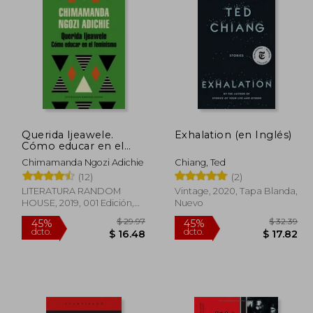
 30.75
$ 5.00
15%
45%
dcto.
dcto.
16.91
$ 4.25
Querida Ijeawele.
Exhalation (en Inglés)
Cómo educar en el
feminismo
Chimamanda Ngozi Adichie
Chiang, Ted
(12)
(2)
LITERATURA RANDOM
Vintage, 2020, Tapa Blanda,
HOUSE, 2019, 001 Edición,
Nuevo
Tapa Blanda, Nuevo