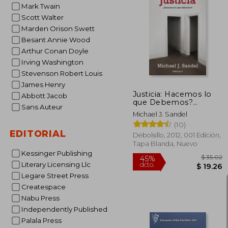
Mark Twain
Scott Walter
$
45%
Marden Orison Swett
dcto.
$ 
Besant Annie Wood
Arthur Conan Doyle
Irving Washington
Stevenson Robert Louis
James Henry
Justicia: Hacemos lo
Abbott Jacob
que Debemos?
Sans Auteur
(Ensayo (Debolsillo))
Michael J. Sandel
(10)
EDITORIAL
Debolsillo, 2012, 001 Edición,
Tapa Blanda, Nuevo
Kessinger Publishing
Literary Licensing Llc
Legare Street Press
Createspace
Nabu Press
Independently Published
Palala Press