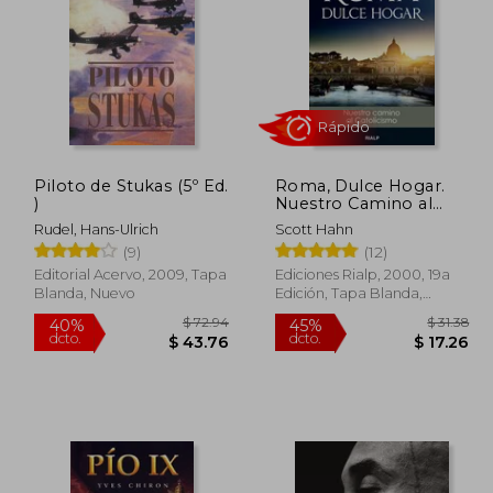
 45.27
$ 33.60
45%
45%
dcto.
dcto.
24.90
$ 18.48
Piloto de Stukas (5º Ed.
Roma, Dulce Hogar.
)
Nuestro Camino al
Catolicismo
Rudel, Hans-Ulrich
Scott Hahn
(9)
(12)
Editorial Acervo, 2009, Tapa
Ediciones Rialp, 2000, 19a
Blanda, Nuevo
Edición, Tapa Blanda,
Nuevo
Rápido