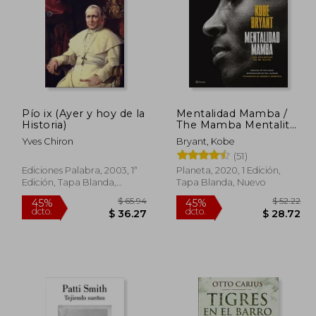
Pío ix (Ayer y hoy de la
Mentalidad Mamba /
 35.02
$ 72.94
Historia)
The Mamba Mentality:
40%
45%
Los Secretos de Mi
dcto.
dcto.
19.26
$ 43.76
Yves Chiron
Bryant, Kobe
Éxito
(51)
Ediciones Palabra, 2003, 1ª
Planeta, 2020, 1 Edición,
Edición, Tapa Blanda,
Tapa Blanda, Nuevo
Nuevo