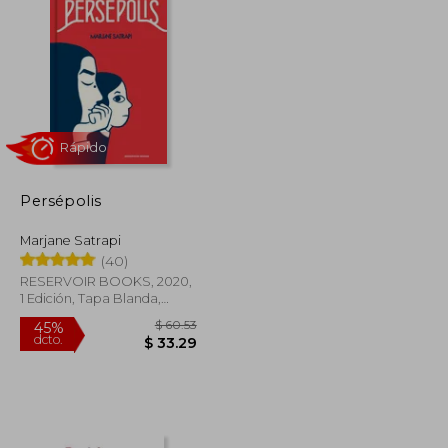
Persépolis
Marjane Satrapi
(40)
Rápido
RESERVOIR BOOKS, 2020,
1 Edición, Tapa Blanda,
Nuevo