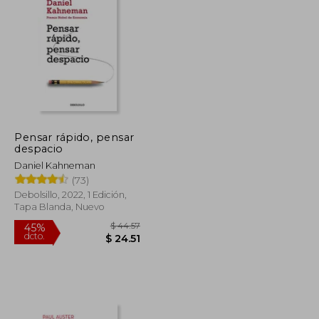
$ 26.27
$ 60.53
45%
dcto.
$ 14.45
$ 33.29
Pensar rápido, pensar
despacio
Daniel Kahneman
(73)
Debolsillo, 2022, 1 Edición,
Tapa Blanda, Nuevo