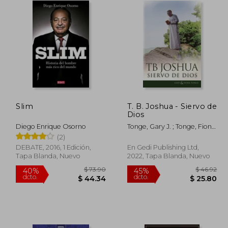
Slim
T. B. Joshua - Siervo de
Dios
Diego Enrique Osorno
Tonge, Gary J. ; Tonge, Fiona
; Joshua, Tb
(2)
DEBATE, 2016, 1 Edición,
En Gedi Publishing Ltd,
Tapa Blanda, Nuevo
2022, Tapa Blanda, Nuevo
 46.35
$ 73.90
40%
45%
dcto.
dcto.
25.49
$ 44.34