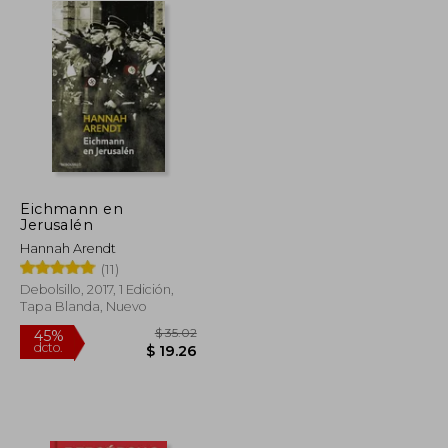
Eichmann en
Jerusalén
Hannah Arendt
(11)
Debolsillo, 2017, 1 Edición,
Tapa Blanda, Nuevo
$ 46.92
$ 35.02
45%
dcto.
$ 25.80
$ 19.26