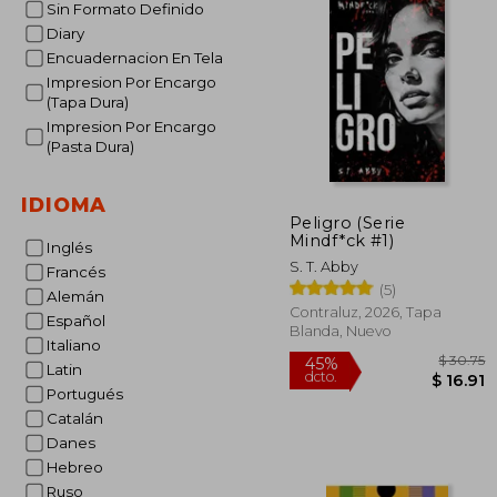
Sin Formato Definido
Diary
Encuadernacion En Tela
Impresion Por Encargo
(Tapa Dura)
Impresion Por Encargo
(Pasta Dura)
IDIOMA
Peligro (Serie
Mindf*ck #1)
Inglés
S. T. Abby
Francés
(5)
Alemán
Contraluz, 2026, Tapa
Español
Blanda, Nuevo
Italiano
Latin
Portugués
Catalán
Danes
Hebreo
Ruso