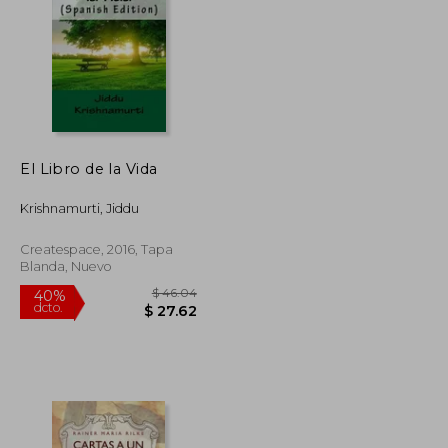
$ 50.18
$ 33.11
45%
dcto.
$ 27.60
$ 18.21
El Libro de la Vida
Krishnamurti, Jiddu
Createspace, 2016, Tapa
Blanda, Nuevo