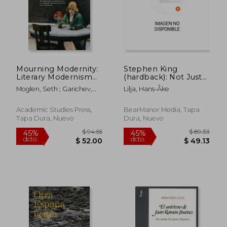
$ 387.88
$ 142.
45%
45%
dcto.
dcto.
$ 213.34
$ 78.
Mourning Modernity:
Stephen King
Literary Modernism
(hardback): Not Just
and the Injuries of
Horror (en Inglés)
Moglen, Seth ; Garichev,
Lilja, Hans-Åke
American Capitalism
Dmitrii
(en Ruso)
Academic Studies Press,
BearManor Media, Tapa
Tapa Dura, Nuevo
Dura, Nuevo