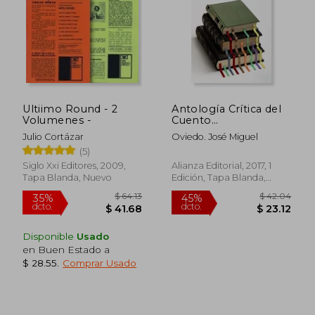
Ultiimo Round - 2
Antología Crítica del
Volumenes -
Cuento
Hispanoamericano
Julio Cortázar
Oviedo. José Miguel
del Siglo XX
(5)
Siglo Xxi Editores, 2009,
Alianza Editorial, 2017, 1
Tapa Blanda, Nuevo
Edición, Tapa Blanda,
Nuevo
Disponible
Usado
en Buen Estado a
$ 28.55
.
Comprar Usado
$ 64.13
$ 42.
35%
45%
dcto.
dcto.
$ 41.68
$ 23.