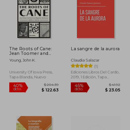
The Roots of Cane:
La sangre de la aurora
Jean Toomer and
American Magazine
Young, John K.
Claudia Salazar
Modernism (en
(1)
Inglés)
University Of Iowa Press,
Ediciones Libros Del Cardo,
Tapa Blanda, Nuevo
2019, 1 Edición, Tapa
Blanda, Nuevo
$ 50.64
$ 45.
45%
45%
dcto.
dcto.
$ 27.85
$ 25.