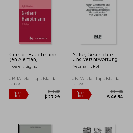
Gerhart Hauptmann
Natur, Geschichte
(en Alemán)
Und Verantwortung
Im
Hoefert, Sigfrid
Neumann, Rolf
Nachmetaphysischen
Vernunftdenken Von
$ 160.86
$ 220.
40%
40%
Georg Picht: M&p
J.B. Metzler, Tapa Blanda,
J.B. Metzler, Tapa Blanda,
dcto.
dcto.
$ 96.52
$ 132.
Schriftenreihe (en
Nuevo
Nuevo
Alemán)