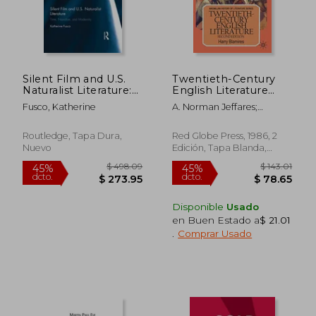
Silent Film and U.S.
Twentieth-Century
Naturalist Literature:
English Literature
$ 48.59
$ 30.
45%
45%
Time, Narrative, and
(Macmillan History of
dcto.
dcto.
$ 26.72
$ 16.
Fusco, Katherine
A. Norman Jeffares;
Modernity (en Inglés)
Literature) (en Inglés)
Michael Morony
Routledge, Tapa Dura,
Red Globe Press, 1986, 2
Nuevo
Edición, Tapa Blanda,
Nuevo
Disponible
Usado
en Buen Estado a
$ 21.01
.
Comprar Usado