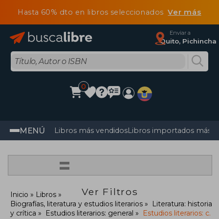
Hasta 60% dto en libros seleccionados
Ver más
Enviar a
Quito, Pichincha
0
MENÚ
Libros más vendidos
Libros importados más v
=
Ver Filtros
Inicio
Libros
Biografías, literatura y estudios literarios
Literatura: historia
y crítica
Estudios literarios: general
Estudios literarios: c.