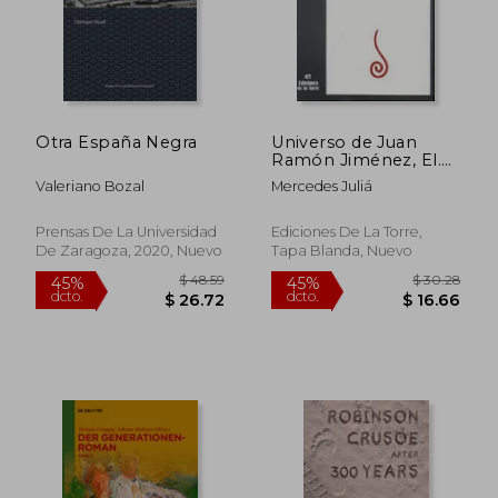
$ 45.04
$ 53.
45%
45%
dcto.
dcto.
$ 24.77
$ 29.
Otra España Negra
Universo de Juan
Ramón Jiménez, El.
Un estudio del
Valeriano Bozal
Mercedes Juliá
poema <Espacio>
(Biblioteca de
Nuestro Mundo,
Prensas De La Universidad
Ediciones De La Torre,
Logos)
De Zaragoza, 2020, Nuevo
Tapa Blanda, Nuevo