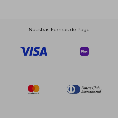
$ 265.86
$ 220.
40%
40%
Nuestras Formas de Pago
dcto.
dcto.
$ 159.52
$ 132.