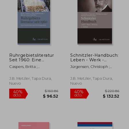
Ruhrgebietsliteratur
Schnitzler-Handbuch:
Seit 1960: Eine
Leben - Werk -
$ 145.86
$ 174.
40%
45%
Geschichte Nach
Wirkung (en Alemán)
dcto.
dcto.
$ 87.52
$ 95.
Caspers, Britta ;
Jürgensen, Christoph ;
Knotenpunkten (en
Hallenberger, Dirk ; Jung,
Lukas, Wolfgang ; Scheffel,
Alemán)
Werner
Michael
J.B. Metzler, Tapa Dura,
J.B. Metzler, Tapa Dura,
Nuevo
Nuevo