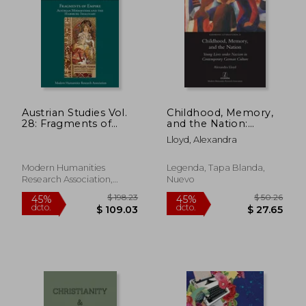
Austrian Studies Vol.
Childhood, Memory,
28: Fragments of
and the Nation:
Empire: Austrian
Young Lives under
Lloyd, Alexandra
Modernisms and the
Nazism in
Habsburg Imaginary
Contemporary
(en Inglés)
German Culture (en
Modern Humanities
Legenda, Tapa Blanda,
Inglés)
Research Association,
Nuevo
2020, Tapa Blanda, Nuevo
$ 66.23
$ 175.
45%
40%
dcto.
dcto.
$ 36.43
$ 105.