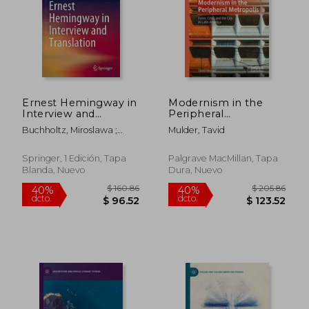
Ernest Hemingway in
Modernism in the
Interview and
Peripheral
Translation (en
Metropolis: Form,
Buchholtz, Miroslawa ;
Mulder, Tavid
Inglés)
Crisis and the City in
Guttfeld, Dorota
Latin America (en
Inglés)
Springer, 1 Edición, Tapa
Palgrave MacMillan, Tapa
Blanda, Nuevo
Dura, Nuevo
$ 198.23
$ 50.
45%
45%
dcto.
dcto.
$ 109.03
$ 27.