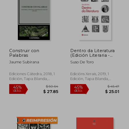
Construir con
Dentro da Literatura
Palabras
(Edición Literaria -
Alternativas - Ensaio)
Jaume Subirana
Suso De Toro
Ediciones Cátedra, 2018, 1
Edicións Xerais, 2019, 1
Edición, Tapa Blanda,
Edición, Tapa Blanda,
Nuevo
Nuevo
$ 49.63
$ 84.
45%
45%
dcto.
dcto.
$ 27.29
$ 46.