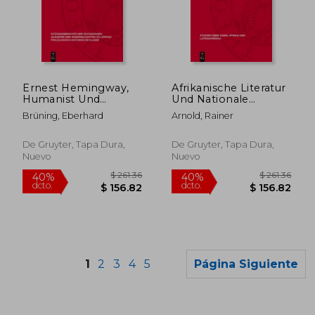
$ 160.86
$ 205.
40%
40%
dcto.
dcto.
$ 96.52
$ 123.
Ernest Hemingway,
Afrikanische Literatur
Humanist Und
Und Nationale
Antifaschist (en
Befreiung:
Brüning, Eberhard
Arnold, Rainer
Alemán)
Menschenbild Und
Gesellschaftskonzeption
Im Prosawerk
De Gruyter, Tapa Dura,
De Gruyter, Tapa Dura,
Shaaban Roberts (en
Nuevo
Nuevo
Alemán)
1
2
3
4
5
Página Siguiente