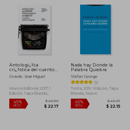
Antologï¿½a
Nada hay Donde la
crï¿½tica del cuento
Palabra Quiebra
hispanoamericano
Oviedo. José Miguel
Stefan George
del siglo XX
(1)
Alianza Editorial, 2017, 1
Trotta, 2011, 1 Edición, Tapa
Edición, Tapa Blanda,
Blanda, Nuevo
Nuevo