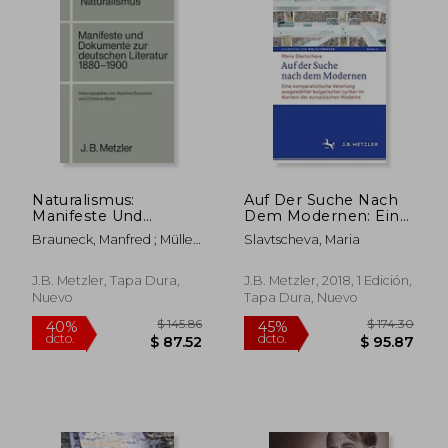
$ 24.00
$ 205.
15%
40%
dcto.
dcto.
$ 20.40
$ 123.
Naturalismus:
Auf Der Suche Nach
Manifeste Und
Dem Modernen: Eine
Dokumente Zur
Komparatistische
Brauneck, Manfred ; Müller,
Slavtscheva, Maria
Deutschen Literatur
Verortung
Christine
1880-1900 (en
Ausgewählter
Alemán)
Bulgarischer Lyriker
J.B. Metzler, Tapa Dura,
J.B. Metzler, 2018, 1 Edición,
Im Kontext Der
Nuevo
Tapa Dura, Nuevo
Europäischen
Moderne (en Alemán)