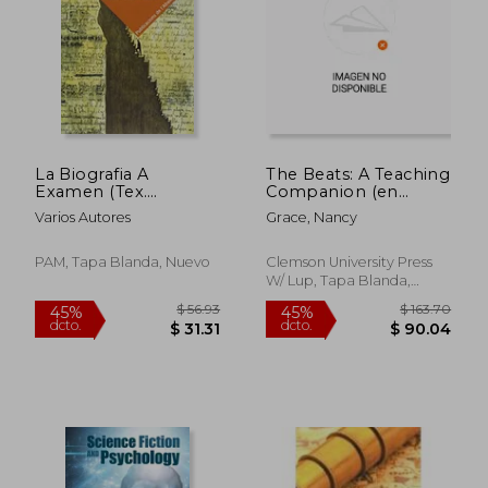
La Biografia A
The Beats: A Teaching
Examen (Tex.
Companion (en
Estudios Cultura Cata)
Inglés)
Varios Autores
Grace, Nancy
PAM, Tapa Blanda, Nuevo
Clemson University Press
W/ Lup, Tapa Blanda,
Nuevo
$ 204.39
$ 41.
40%
45%
dcto.
dcto.
$ 122.63
$ 23.