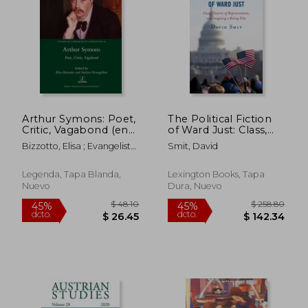
Arthur Symons: Poet,
The Political Fiction
Critic, Vagabond (en
of Ward Just: Class,
Inglés)
Theories of
$ 498.09
$ 143.
Bizzotto, Elisa ; Evangelista,
Smit, David
45%
45%
Representation, and
dcto.
dcto.
Stefano
$ 273.95
$ 78.
Imagining a Ruling
Elite (en Inglés)
Legenda, Tapa Blanda,
Lexington Books, Tapa
Nuevo
Dura, Nuevo