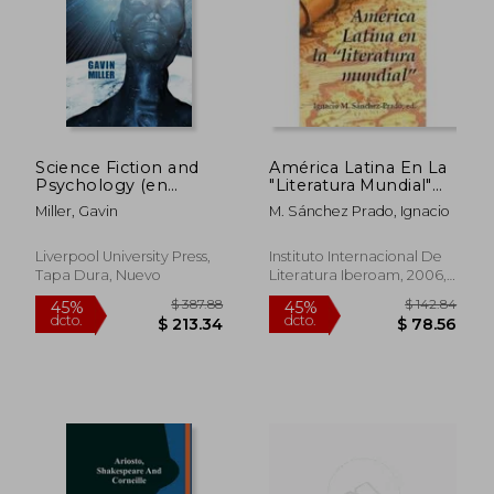
Science Fiction and
América Latina En La
Psychology (en
"Literatura Mundial"
Inglés)
(en Inglés)
Miller, Gavin
M. Sánchez Prado, Ignacio
Liverpool University Press,
Instituto Internacional De
Tapa Dura, Nuevo
Literatura Iberoam, 2006,
Tapa Blanda, Nuevo
$ 56.93
$ 163.
45%
45%
dcto.
dcto.
$ 31.31
$ 90.