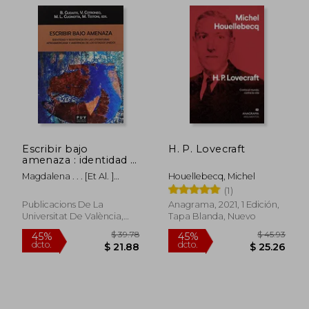
$ 40.30
$ 40.
45%
45%
dcto.
dcto.
$ 22.17
$ 22.
Escribir bajo
H. P. Lovecraft
amenaza : identidad y
resistencia en las
Magdalena . . . [et Al. ]
Houellebecq, Michel
literaturas
Testoni
(1)
afroamericana y
amerindia de los
Publicacions De La
Anagrama, 2021, 1 Edición,
Estados Unidos
Universitat De València,
Tapa Blanda, Nuevo
Tapa Blanda, Nuevo