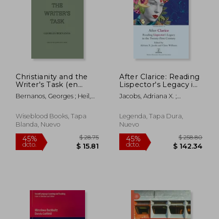
Christianity and the
After Clarice: Reading
Writer's Task (en
Lispector's Legacy in
Inglés)
the Twenty-First
Bernanos, Georges ; Heil,
Jacobs, Adriana X. ;
Century (en Inglés)
John-Paul
Williams, Claire
Wiseblood Books, Tapa
Legenda, Tapa Dura,
Blanda, Nuevo
Nuevo
$ 48.10
$ 258.
45%
45%
dcto.
dcto.
$ 26.45
$ 142.