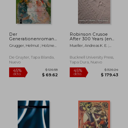
$ 94.55
$ 89.
45%
45%
dcto.
dcto.
$ 52.00
$ 49.
Der
Robinson Crusoe
Generationenroman
After 300 Years (en
(en Alemán)
Inglés)
Grugger, Helmut ; Holzner,
Mueller, Andreas K. E. ;
Johann
Ridley, Glynis ; Brown,
Laura Schafer
De Gruyter, Tapa Blanda,
Bucknell University Press,
Nuevo
Tapa Dura, Nuevo