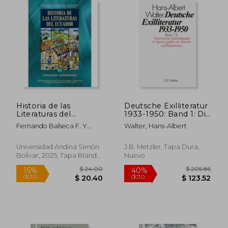
$ 39.78
$ 45.
45%
45%
dcto.
dcto.
$ 21.88
$ 25.
Historia de las
Deutsche Exilliteratur
Literaturas del
1933-1950: Band 1: Die
Ecuador 11. Ensayos
Vorgeschichte Des
Fernando Balseca F. Y
Walter, Hans-Albert
generales.
Exils Und Seine Erste
Leonardo Valencia A.,
Phase, Band 1.2:
Coord.
Weimarische
Universidad Andina Simón
J.B. Metzler, Tapa Dura,
Linksintellektuelle Im
Bolívar, 2025, Tapa Blanda,
Nuevo
Spannungsfel (en
Nuevo
Alemán)