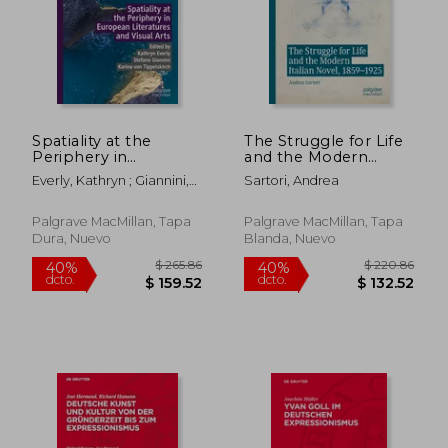
Spatiality at the
The Struggle for Life
Periphery in
and the Modern
European Literatures
Italian Novel, 1859-
Everly, Kathryn ; Giannini,
Sartori, Andrea
and Visual Arts (en
1925 (en Inglés)
Stefano ; Von Tippelskirch,
Inglés)
Karina
Palgrave MacMillan, Tapa
Palgrave MacMillan, Tapa
Dura, Nuevo
Blanda, Nuevo