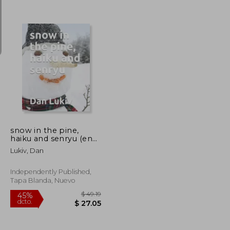
$ 40.86
$ 48.85
45%
dcto.
$ 24.52
$ 26.87
snow in the pine,
haiku and senryu (en
Inglés)
Lukiv, Dan
Independently Published,
Tapa Blanda, Nuevo