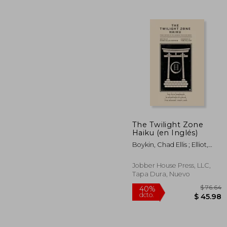
$
45%
dcto.
$ 
The Twilight Zone
Haiku (en Inglés)
Boykin, Chad Ellis ; Elliot,
Tom
Jobber House Press, LLC,
Tapa Dura, Nuevo