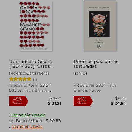
Romancero Gitano
Poemas para almas
(1924-1927). Otros
torturadas
Romances del Teatro
Federico García Lorca
Ison, Liz
(1924-1935) (el Libro
(1)
de Bolsillo -
Bibliotecas de Autor -
Alianza Editorial, 2012, 1
VR Editoras, 2024, Tapa
Biblioteca García
Edición, Tapa Blanda,
Blanda, Nuevo
Lorca)
Nuevo
Disponible
Usado
en Buen Estado a
$ 20.88
 43.74
$ 38.57
45%
45%
.
Comprar Usado
dcto.
dcto.
24.06
$ 21.21