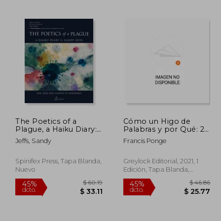
 48.89
$ 49.12
45%
45%
dcto.
dcto.
26.89
$ 27.02
The Poetics of a
Cómo un Higo de
Plague, a Haiku Diary:
Palabras y por Qué: 2
The 2020-2021 Covid-
([Cyclomer])
Jeffs, Sandy
Francis Ponge
19 Pandemic (en
Inglés)
Spinifex Press, Tapa Blanda,
Greylock Editorial, 2021, 1
Nuevo
Edición, Tapa Blanda,
Nuevo