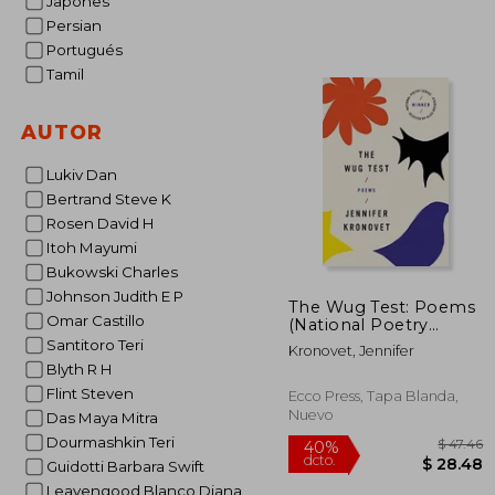
Japones
Persian
Portugués
Tamil
AUTOR
Lukiv Dan
Bertrand Steve K
Rosen David H
Itoh Mayumi
Bukowski Charles
Johnson Judith E P
The Wug Test: Poems
Omar Castillo
(National Poetry
Series) (en Inglés)
Santitoro Teri
Kronovet, Jennifer
Blyth R H
Flint Steven
Ecco Press, Tapa Blanda,
Nuevo
Das Maya Mitra
Dourmashkin Teri
Guidotti Barbara Swift
Leavengood Blanco Diana