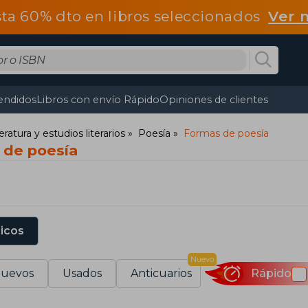
ta 60% dto en libros seleccionados
Ver 
endidos
Libros con envío Rápido
Opiniones de clientes
teratura y estudios literarios
Poesía
Formas de poesía
 de poesía
sicos
Nuevo
uevos
Usados
Anticuarios
Rápido