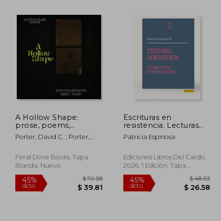
A Hollow Shape:
Escrituras en
prose, poems,
resistencia. Lecturas
 76.64
$ 60.19
45%
45%
photographs (en
críticas de poesía de
dcto.
dcto.
Porter, David C. ; Porter,
Patricia Espinosa
45.98
$ 33.11
Inglés)
mujeres
David C.
Feral Dove Books, Tapa
Ediciones Libros Del Cardo,
Blanda, Nuevo
2026, 1 Edición, Tapa
Blanda, Nuevo