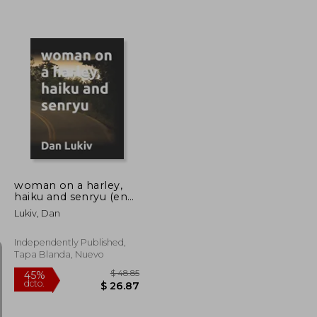
$ 49.16
$ 49.43
45%
dcto.
$ 27.04
$ 27.18
woman on a harley,
haiku and senryu (en
Inglés)
Lukiv, Dan
Independently Published,
Tapa Blanda, Nuevo