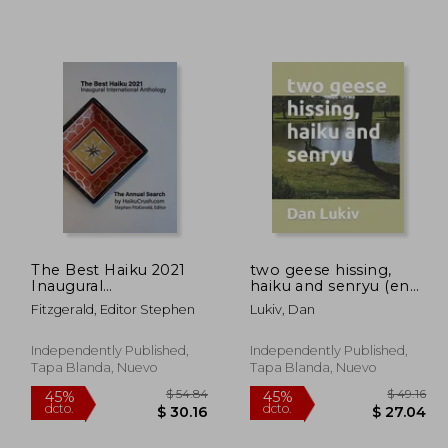
 47.46
$ 35.83
45%
45%
dcto.
dcto.
28.48
$ 19.71
The Best Haiku 2021
two geese hissing,
Inaugural
haiku and senryu (en
International
Inglés)
Fitzgerald, Editor Stephen
Lukiv, Dan
Anthology: The
Annual Search by
HaikuCrush.com (en
Independently Published,
Independently Published,
Inglés)
Tapa Blanda, Nuevo
Tapa Blanda, Nuevo