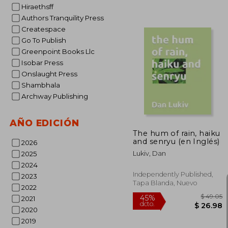
Hiraethsff
Authors Tranquility Press
Createspace
Go To Publish
Greenpoint Books Llc
Isobar Press
$
40%
Onslaught Press
dcto.
$ 
Shambhala
Archway Publishing
AÑO EDICIÓN
The hum of rain, haiku
and senryu (en Inglés)
2026
Lukiv, Dan
2025
2024
Independently Published,
2023
Tapa Blanda, Nuevo
2022
2021
2020
2019