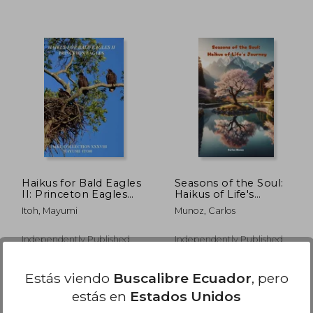
 36.66
$ 54.84
45%
45%
dcto.
dcto.
22.00
$ 30.16
Haikus for Bald Eagles
Seasons of the Soul:
II: Princeton Eagles
Haikus of Life's
(en Inglés)
Journey (en Inglés)
Itoh, Mayumi
Munoz, Carlos
Independently Published,
Independently Published,
Tapa Blanda, Nuevo
Tapa Blanda, Nuevo
Estás viendo
Buscalibre Ecuador
, pero
estás en
Estados Unidos