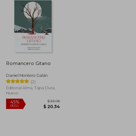
Romancero Gitano
Daniel Montero Galán
(2)
Editorial Alma, Tapa Dura,
Nuevo
$ 45.11
$ 36.98
45%
dcto.
$ 24.81
$ 20.34