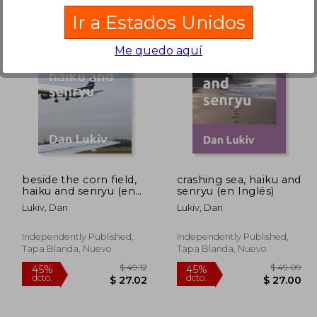
Ir a Estados Unidos
Me quedo aquí
 49.05
$ 60.43
45%
40%
dcto.
dcto.
26.98
$ 33.24
beside the corn field,
crashing sea, haiku and
haiku and senryu (en
senryu (en Inglés)
Inglés)
Lukiv, Dan
Lukiv, Dan
Independently Published,
Independently Published,
Tapa Blanda, Nuevo
Tapa Blanda, Nuevo