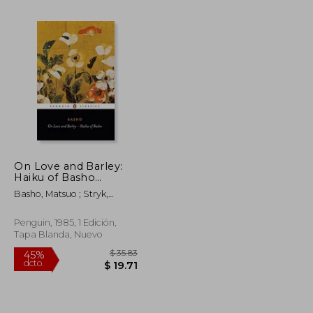
On Love and Barley:
Haiku of Basho
$ 46.86
$ 39.87
45%
(Penguin Classics) (en
dcto.
Basho, Matsuo ; Stryk,
$ 25.77
$ 21.93
Inglés)
Lucien ; Stryk, Lucien
Penguin, 1985, 1 Edición,
Tapa Blanda, Nuevo