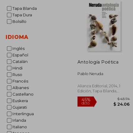
Tapa Blanda
Tapa Dura
Bolsillo
IDIOMA
Inglés
Español
Catalán
Antología Poética
Hindi
Pablo Neruda
Ruso
Francés
Alianza Editorial, 2014, 1
Albanes
Edición, Tapa Blanda,
Castellano
Nuevo
Euskera
Gujarati
Interlingua
Irlanda
$
45%
Italiano
dcto.
$ 