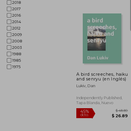
2018
2017
2016
2014
2012
2009
2008
2003
$
45%
1988
dcto.
$ 
1985
1975
A bird screeches, haiku
and senryu (en Inglés)
Lukiv, Dan
Independently Published,
Tapa Blanda, Nuevo