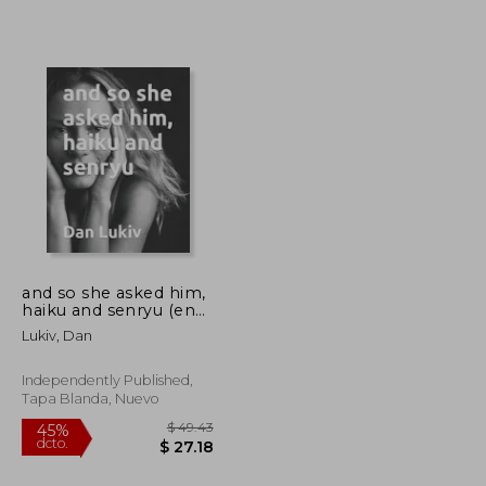
$ 49.16
$ 49.19
45%
dcto.
$ 27.04
$ 27.05
and so she asked him,
haiku and senryu (en
Inglés)
Lukiv, Dan
Independently Published,
Tapa Blanda, Nuevo