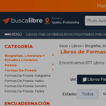
Has
Enviar a
Quito, Pichincha
MENÚ
Libros más vendidos
Libros importados más v
Inicio
Libros
Biografías, li
CATEGORÍA
Libros de Formas
Biografías, Literatura Y
Estudios Literarios
Encontramos 677 Libros
Poesía
Formas De Poesía
Formas De Poesía: Caligrama
Ver:
Libros Fí
Formas De Poesía: Haiku
Formas De Poesía: Soneto
Formas De Poesía: Tanka
Estado:
Todos
N
ENCUADERNACIÓN