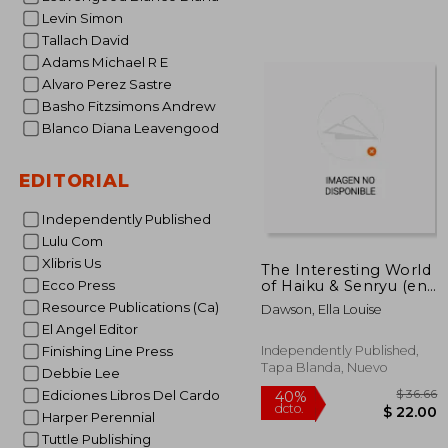
Levin Simon
Tallach David
Adams Michael R E
Alvaro Perez Sastre
$
40%
Basho Fitzsimons Andrew
dcto.
$ 
Blanco Diana Leavengood
EDITORIAL
Independently Published
Lulu Com
Xlibris Us
The Interesting World
of Haiku & Senryu (en
Ecco Press
Inglés)
Resource Publications (Ca)
Dawson, Ella Louise
El Angel Editor
Independently Published,
Finishing Line Press
Tapa Blanda, Nuevo
Debbie Lee
Ediciones Libros Del Cardo
Harper Perennial
Tuttle Publishing