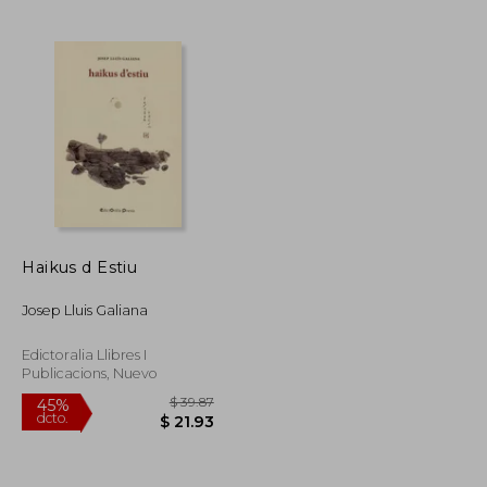
$ 49.09
$ 49.19
45%
dcto.
$ 27.00
$ 27.05
Haikus d Estiu
Josep Lluis Galiana
Edictoralia Llibres I
Publicacions, Nuevo