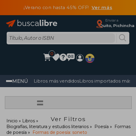
¡Verano con hasta 45% OFF!
Ver más
Enviar a
Quito, Pichincha
0
MENÚ
Libros más vendidos
Libros importados más v
=
Ver Filtros
Inicio
Libros
Biografías, literatura y estudios literarios
Poesía
Formas
de poesía
Formas de poesía: soneto