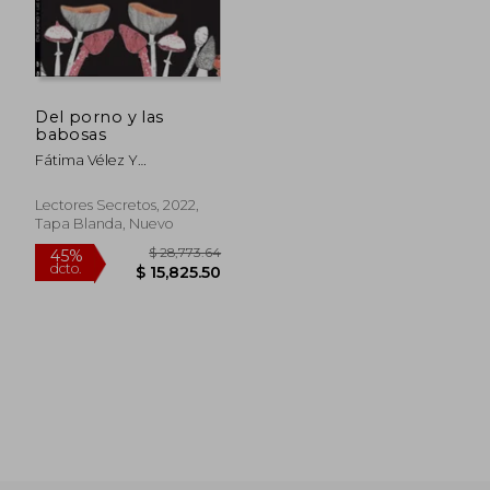
Del porno y las
babosas
Fátima Vélez Y
Powerpaola
Lectores Secretos, 2022,
Tapa Blanda, Nuevo
$ 28,773.64
45%
dcto.
$ 15,825.50