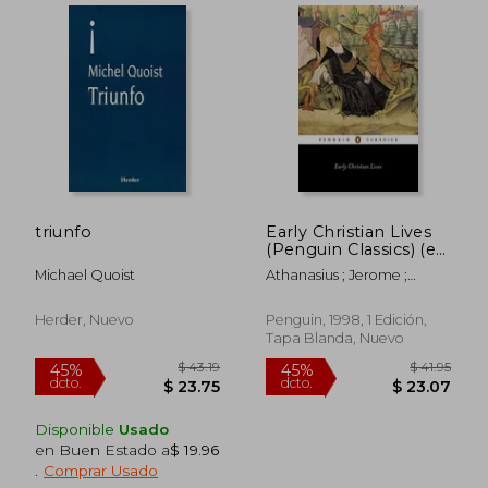
$ 39.87
$ 20.
45%
45%
triunfo
Early Christian Lives
dcto.
dcto.
$ 21.93
$ 11.
(Penguin Classics) (en
Inglés)
Michael Quoist
Athanasius ; Jerome ;
Severus, Sulpicius
Herder, Nuevo
Penguin, 1998, 1 Edición,
Tapa Blanda, Nuevo
Disponible
Usado
en Buen Estado a
$ 19.96
.
Comprar Usado