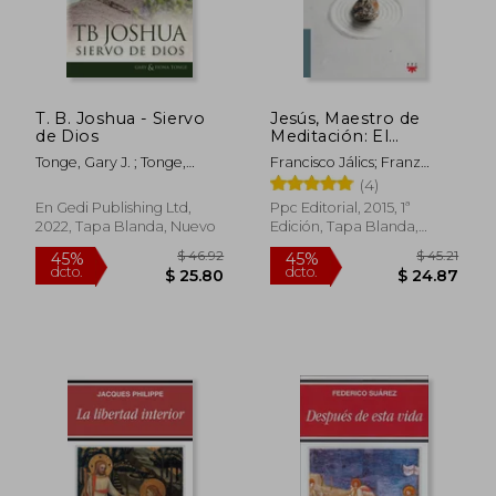
T. B. Joshua - Siervo
Jesús, Maestro de
de Dios
Meditación: El
Acompañamiento
Tonge, Gary J. ; Tonge,
Francisco Jálics; Franz
Espiritual en el
Fiona ; Joshua, Tb
Jalics
(4)
Evangelio
En Gedi Publishing Ltd,
Ppc Editorial, 2015, 1ª
2022, Tapa Blanda, Nuevo
Edición, Tapa Blanda,
Nuevo
$ 46.92
$ 45
45%
45%
dcto.
dcto.
$ 25.80
$ 24.