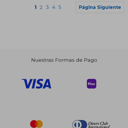
1
2
3
4
5
Página Siguiente
Nuestras Formas de Pago
$ 57.67
$ 110.
45%
45%
dcto.
dcto.
$ 31.72
$ 60.