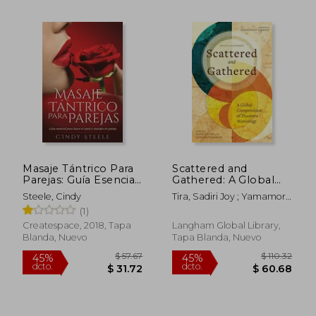
$ 63.36
$ 73.
40%
45%
dcto.
dcto.
$ 38.02
$ 40.
Masaje Tántrico Para
Scattered and
Parejas: Guía Esencial
Gathered: A Global
Para Hacer el Amor y
Compendium of
Steele, Cindy
Tira, Sadiri Joy ; Yamamori,
Masajes en Pareja
Diaspora Missiology
Tetsunao ; Wright,
(1)
(en Inglés)
Christopher J. H.
Createspace, 2018, Tapa
Langham Global Library,
Blanda, Nuevo
Tapa Blanda, Nuevo