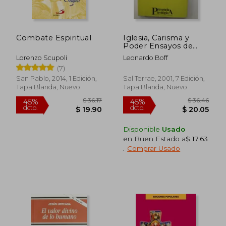
$ 12.15
$ 63.
5%
45%
dcto.
dcto.
$ 11.54
$ 34.
Combate Espiritual
Iglesia, Carisma y
Poder Ensayos de
Eclesiologia Militante
Lorenzo Scupoli
Leonardo Boff
(7)
San Pablo, 2014, 1 Edición,
Sal Terrae, 2001, 7 Edición,
Tapa Blanda, Nuevo
Tapa Blanda, Nuevo
Disponible
Usado
en Buen Estado a
$ 17.63
.
Comprar Usado