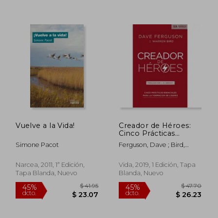
$ 45.10
$ 63.
45%
45%
dcto.
dcto.
$ 24.80
$ 34.
Vuelve a la Vida!
Creador de Héroes:
Cinco Prácticas
Esenciales Para la
Simone Pacot
Ferguson, Dave ; Bird,
Formación de Líderes
Warren
(Exponential)
Narcea, 2011, 1ª Edición,
Vida, 2019, 1 Edición, Tapa
Tapa Blanda, Nuevo
Blanda, Nuevo