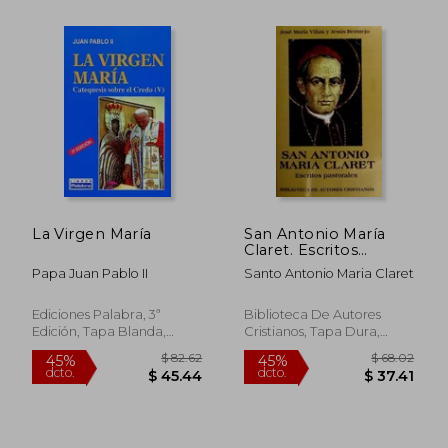
$ 36.89
$ 28.
40%
45%
dcto.
dcto.
$ 22.13
$ 15.
La Virgen María
San Antonio María
Claret. Escritos
Pastorales
Papa Juan Pablo II
Santo Antonio Maria Claret
Ediciones Palabra, 3ª
Biblioteca De Autores
Edición, Tapa Blanda,
Cristianos, Tapa Dura,
Nuevo
Nuevo