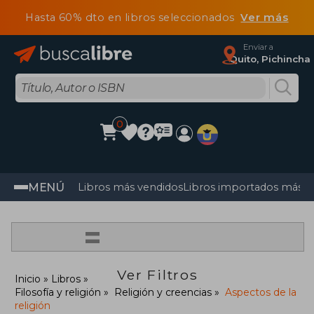
Hasta 60% dto en libros seleccionados
Ver más
Enviar a
Quito, Pichincha
0
MENÚ
Libros más vendidos
Libros importados más v
=
Ver Filtros
Inicio
Libros
Filosofía y religión
Religión y creencias
Aspectos de la
religión