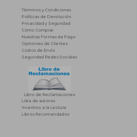
Términos y Condiciones
Políticas de Devolución
Privacidad y Seguridad
Cómo Comprar
Nuestras Formas de Pago
Opiniones de Clientes
Costos de Envío
Seguridad Redes Sociales
Libro de Reclamaciones
Lista de autores
$ 78.33
$ 48.
45%
45%
dcto.
dcto.
Incentivo a la Lectura
$ 43.08
$ 26.
Libros Recomendados