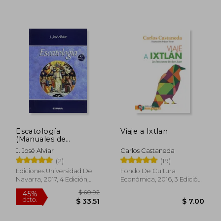
$ 33.60
$ 49.
45%
45%
dcto.
dcto.
$ 18.48
$ 27.
Escatología
Viaje a Ixtlan
(Manuales de
Teología)
J. José Alviar
Carlos Castaneda
(2)
(19)
Ediciones Universidad De
Fondo De Cultura
Navarra, 2017, 4 Edición,
Económica, 2016, 3 Edición,
Tapa Blanda, Nuevo
Tapa Blanda, Nuevo