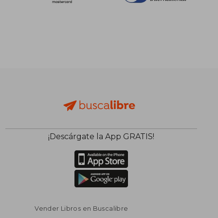
¡Descárgate la App GRATIS!
$ 55.26
$ 31
45%
45%
dcto.
dcto.
$ 30.39
$ 17.
Vender Libros en Buscalibre