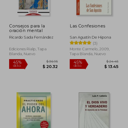
Consejos para la
Las Confesiones
oración mental
Ricardo Sada Fernández
San Agustín De Hipona
(3)
Ediciones Rialp, Tapa
Monte Carmelo, 2009,
Blanda, Nuevo
Tapa Blanda, Nuevo
$ 36.95
$ 24.
45%
45%