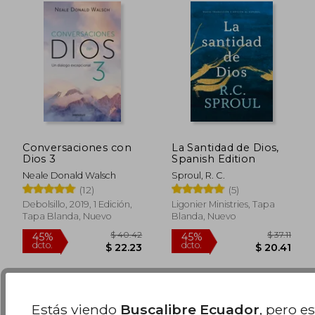
Conversaciones con
La Santidad de Dios,
Dios 3
Spanish Edition
Neale Donald Walsch
Sproul, R. C.
(12)
(5)
$ 31.18
$ 75.
Debolsillo, 2019, 1 Edición,
Ligonier Ministries, Tapa
45%
45%
dcto.
dcto.
$ 17.15
$ 41.
Tapa Blanda, Nuevo
Blanda, Nuevo
Estás viendo
Buscalibre Ecuador
, pero e