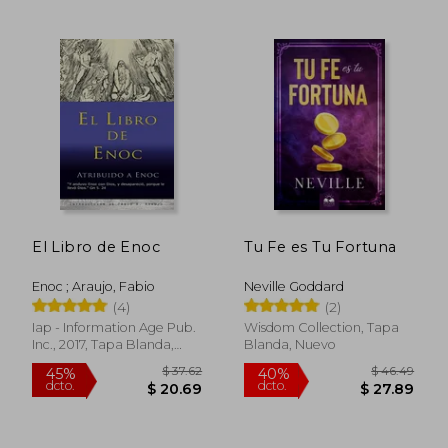
$ 21
45%
dcto.
$ 25.50
$ 11.
El Libro de Enoc
Tu Fe es Tu Fortuna
Enoc ; Araujo, Fabio
Neville Goddard
(4)
(2)
Iap - Information Age Pub.
Wisdom Collection, Tapa
Inc., 2017, Tapa Blanda,
Blanda, Nuevo
Nuevo