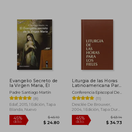
Evangelio Secreto de
Liturgia de las Horas
la Virgen Maria, El
Latinoamericana Para
los Fieles
Padre Santiago Martín
Conferencia Episcopal De
M&Eacute;Xico;
(8)
(11)
Conferencia Epsicopal De
Edaf, 2015, 1 Edición, Tapa
Desclée De Brouwer,
Colombia
Blanda, Nuevo
2004, 1 Edición, Tapa Dura,
Nuevo