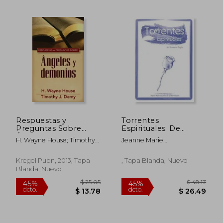
$ 41.95
$ 47.
45%
45%
dcto.
dcto.
$ 23.07
$ 26.
Respuestas y
Torrentes
Preguntas Sobre
Espirituales: De
Ángeles y Demonios
Madame Guyón: 2
H. Wayne House; Timothy
Jeanne Marie
(Serie Guyón)
J. Demy
Bouvi&Egrave;Rs De La
Mothe-Guion
Kregel Pubn, 2013, Tapa
, Tapa Blanda, Nuevo
Blanda, Nuevo