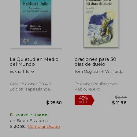
La Quietud en Medio
oraciones para 30
del Mundo
días de duelo
Eckhart Tolle
Tom Mcgrath,r. W. (ilust)
Alley
Gaia Ediciones, 2014, 1
Ediciones Paulinas San
Edición, Tapa Blanda,
Pablo, Nuevo
Nuevo
$ 40.42
$ 37
45%
45%
Disponible
Usado
dcto.
dcto.
$ 22.23
$ 20.
en Buen Estado a
$ 20.86
.
Comprar Usado