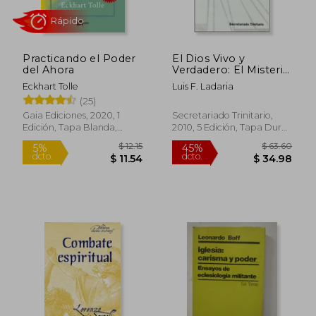
dcto.
dcto.
$ 20.32
$ 13.
Practicando el Poder
El Dios Vivo y
del Ahora
Verdadero: El Misterio
de la Trinidad
Eckhart Tolle
Luis F. Ladaria
(25)
Gaia Ediciones, 2020, 1
Secretariado Trinitario,
Edición, Tapa Blanda,
2010, 5 Edición, Tapa Dura,
Nuevo
Nuevo
Rápido