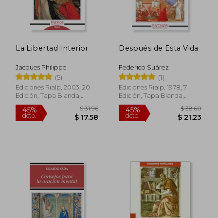
La Libertad Interior
Después de Esta Vida
Jacques Philippe
Federico Suárez
(5)
(1)
Ediciones Rialp, 2003, 20
Ediciones Rialp, 1978, 7
Edición, Tapa Blanda,
Edición, Tapa Blanda,
Nuevo
Nuevo
$ 31.96
$ 38.
45%
45%
dcto.
dcto.
$ 17.58
$ 21.