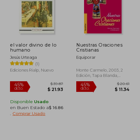
$ 36.17
$ 36.
45%
45%
dcto.
dcto.
$ 19.90
$ 20.
el valor divino de lo
Nuestras Oraciones
humano
Cristianas
Jesús Urteaga
Equiporar
(1)
Ediciones Rialp, Nuevo
Monte Carmelo, 2003, 2
Edición, Tapa Blanda,
Nuevo
Disponible
Usado
en Buen Estado a
$ 16.86
.
Comprar Usado