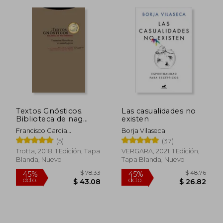
$ 37.62
$ 46.
45%
40%
Textos Gnósticos.
Las casualidades no
dcto.
dcto.
$ 20.69
$ 27.
Biblioteca de nag
existen
Hammadi i
Francisco Garcia
Borja Vilaseca
Bazan,Jose Montserrat
(5)
(37)
Torrents
Trotta, 2018, 1 Edición, Tapa
VERGARA, 2021, 1 Edición,
Blanda, Nuevo
Tapa Blanda, Nuevo