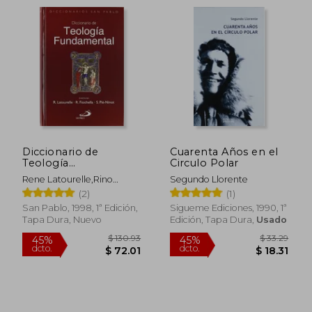
Diccionario de
Cuarenta Años en el
Teología
Circulo Polar
$ 82.62
$ 68.
Fundamental
45%
45%
Rene Latourelle,Rino
Segundo Llorente
dcto.
dcto.
(Diccionarios san
$ 45.44
$ 37.
Fisichella
(2)
(1)
Pablo)
San Pablo, 1998, 1ª Edición,
Sigueme Ediciones, 1990, 1ª
Tapa Dura, Nuevo
Edición, Tapa Dura,
Usado