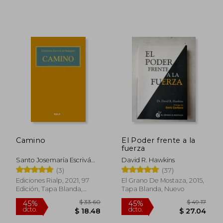
Camino
El Poder frente a la
fuerza
Santo Josemaría Escrivá
David R. Hawkins
$ 43.19
$ 41
45%
45%
De Balaguer
dcto.
dcto.
(3)
(37)
$ 23.75
$ 23.
Ediciones Rialp, 2021, 97
El Grano De Mostaza, 2015,
Edición, Tapa Blanda,
Tapa Blanda, Nuevo
Nuevo