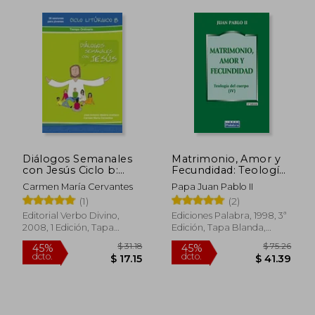
$ 25.05
$ 48.
45%
45%
dcto.
dcto.
Diálogos Semanales
Matrimonio, Amor y
$ 13.78
$ 26.
con Jesús Ciclo b:
Fecundidad: Teología
Tiempo Ordinario:
del Cuerpo iv
Carmen María Cervantes
Papa Juan Pablo II
Libro 4 (Palabra y
(1)
(2)
Vida)
Editorial Verbo Divino,
Ediciones Palabra, 1998, 3ª
2008, 1 Edición, Tapa
Edición, Tapa Blanda,
Blanda, Nuevo
Nuevo