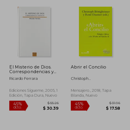
$ 161.89
$ 50.
45%
45%
dcto.
dcto.
$ 89.04
$ 27.
El Misterio de Dios.
Abrir el Concilio
Correspondencias y
Paradojas
Ricardo Ferrara
Christoph
B&Ouml;Ttingheimer
Ediciones Sígueme, 2005, 1
Mensajero., 2018, Tapa
Edición, Tapa Dura, Nuevo
Blanda, Nuevo