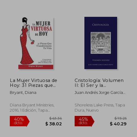
La Mujer Virtuosa de
Cristología: Volumen
Hoy: 31 Piezas que
II: El Ser y la
Transformarán tu Vida
Mediación de
Bryant, Diana
Juan Andrés Jorge García-
Jesucristo
Reyes
Diana Bryant Ministries,
Shoreless Lake Press, Tapa
2016, 1 Edición, Tapa
Dura, Nuevo
Blanda, Nuevo
$ 52.40
$ 38.
40%
45%
dcto.
dcto.
$ 31.44
$ 21.