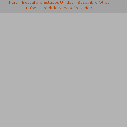
Perú
|
Buscalibre Estados Unidos
|
Buscalibre Otros
Países
|
Bookdelivery Reino Unido