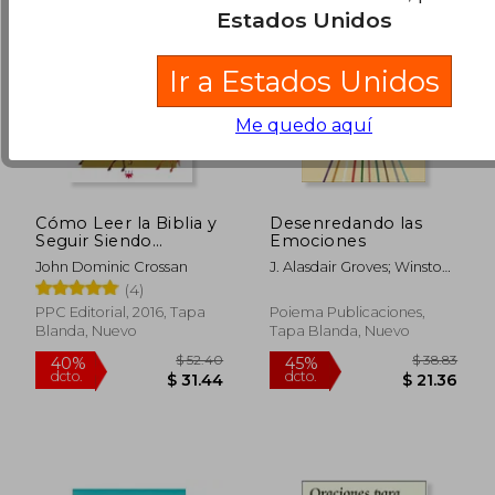
Estados Unidos
Ir a Estados Unidos
Me quedo aquí
Cómo Leer la Biblia y
Desenredando las
Seguir Siendo
Emociones
Cristiano: Luchando
John Dominic Crossan
J. Alasdair Groves; Winston
con la Violencia
T. Smith
(4)
Divina Desde el
Génesis al Apocalipsis
PPC Editorial, 2016, Tapa
Poiema Publicaciones,
Blanda, Nuevo
Tapa Blanda, Nuevo
$ 130.93
$ 33.
45%
45%
dcto.
dcto.
$ 72.01
$ 18.