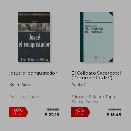
$ 60.92
45%
dcto.
$ 33.51
$ 7.
josue el conquistador
El Celibato Sacerdotal
(Documentos MC)
Kittim Silva
Pablo VI
Portavoz, Nuevo
Ediciones Palabra, Tapa
Blanda, Nuevo