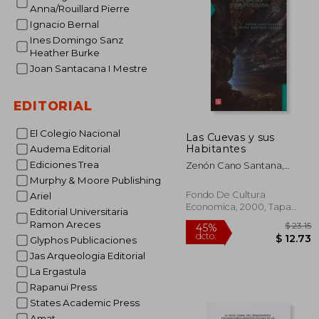
$
Anna/Rouillard Pierre
45%
dcto.
$ 
Ignacio Bernal
Ines Domingo Sanz
Heather Burke
Joan Santacana I Mestre
EDITORIAL
El Colegio Nacional
Las Cuevas y sus
Habitantes
Audema Editorial
Ediciones Trea
Zenón Cano Santana,
Juana Martínez Sánchez
Murphy & Moore Publishing
Fondo De Cultura
Ariel
Economica, 2000, Tapa
Editorial Universitaria
Blanda, Nuevo
Ramon Areces
Glyphos Publicaciones
Jas Arqueologia Editorial
La Ergastula
Rapanui Press
States Academic Press
Amat