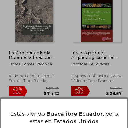
$ 23.15
$ 67.76
45%
45%
dcto.
dcto.
12.73
$ 37.27
La Zooarqueología
Investigaciones
Durante la Edad del
Arqueológicas en el
Hierro en el Valle
Valle del Duero: Del
Estaca Gómez, Verónica
Jornadas De Jóvenes
Medio del Tajo
Neolítico a la
Investigadores Del Valle Del
Antigüedad Tardía:
Duero
Actas de las ii Jornadas
Audema Editorial, 2020, 1
Glyphos Publicaciones, 2014,
de Jóvenes
Edición, Tapa Blanda,
1 Edición, Tapa Blanda,
Investigadores del. Del
Nuevo
Nuevo
25 al 27 de Octubre de
2012, León (en
Portugués, Español,
Inglés)
Estás viendo
Buscalibre Ecuador
, pero
estás en
Estados Unidos