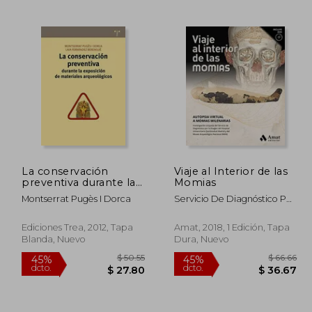
$ 69.15
$ 101.08
45%
45%
dcto.
dcto.
38.03
$ 55.59
La conservación
Viaje al Interior de las
preventiva durante la
Momias
exposición de
Montserrat Pugès I Dorca
Servicio De Diagnóstico Por
materiales
La Imagen Del Hospital
arqueológicos
Universitario Quirónsalud
(Conservación y
Ediciones Trea, 2012, Tapa
Amat, 2018, 1 Edición, Tapa
Madrid; Museo Arqueológico
Restauración del
Blanda, Nuevo
Dura, Nuevo
Nacional (Man)
Patrimonio)