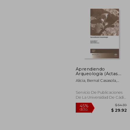
Aprendiendo
Arqueología (Actas.
$ 
45%
Historia y Arte; Cursos
dcto.
Alicia, Bernal Casasola,
$ 
Historia y Arte)
Darío, Muñoz Vicente,
Ángel, (Ed. Lit.) Arévalo
Servicio De Publicaciones
González
De La Universidad De Cádiz,
2012, 1ª Edición, Tapa
Blanda, Nuevo