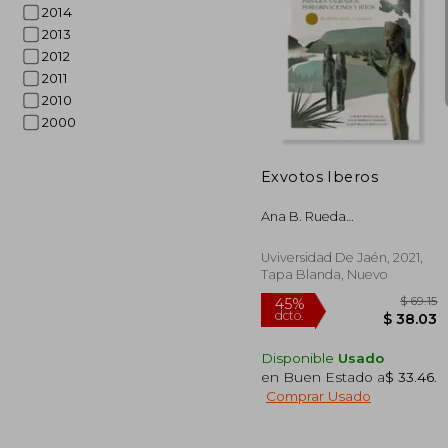
2014
2013
2012
2011
$ 
40%
2010
dcto.
$ 1
2000
Exvotos Iberos
Ana B. Rueda
Gal&Aacute;N, Carmen
Herranz S&Aacute;Nchez
Uviversidad De Jaén, 2021,
Tapa Blanda, Nuevo
Disponible
Usado
en Buen Estado a
$ 33.46
.
Comprar Usado