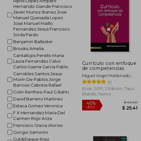
Ripoll Lopez Amparo
Hernando Grande Francisco
Javier Munoz Ibanez Jose
Manuel Quesada Lopez
Jose Manuel Maillo
Fernandez Jesus Francisco
Jorda Pardo
Benjamin Ballester
Brooks Amelia
Cantallops Perello Maria
Laura Fernandez Calvo
Currículo con enfoque
Carlos Guerra Garcia Pablo
de competencias
Carrobles Santos Jesus
Miguel Ángel Maldonado
Morin De Pablos Jorge
García
(1)
Barroso Cabrera Rafael
Ecoe, 2010, 2 Edición, Tapa
Colin Renfrew Paul G Bahn
Blanda, Nuevo
David Barreiro Martinez
Estaca Gomez Veronica
F X Hernandez Maria Del
Carmen Rojo Ariza
Francisco Gracia Alonso
Giorgio Samorini
Guti&Egrave Rrez