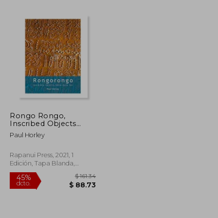
Rongo Rongo,
Inscribed Objects
$ 66.66
$ 103.13
45%
from Rapa Nui (en
dcto.
Paul Horley
$ 36.67
$ 56.72
Inglés)
Rapanui Press, 2021, 1
Edición, Tapa Blanda,
Nuevo