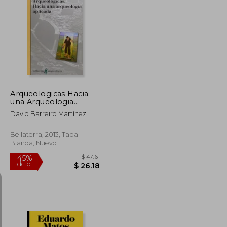
$ 116.85
$ 307.49
45%
dcto.
$ 64.26
$ 169.12
Arqueologicas Hacia
una Arqueologia
Aplicada
David Barreiro Martínez
Bellaterra, 2013, Tapa
Blanda, Nuevo