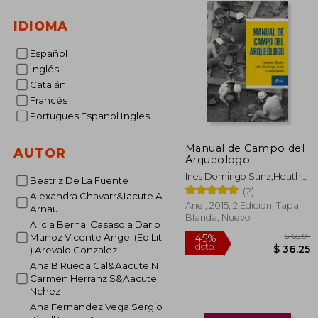
IDIOMA
Español
Inglés
Catalán
Francés
Portugues Espanol Ingles
Manual de Campo del
AUTOR
Arqueologo
Ines Domingo Sanz,Heather
Beatriz De La Fuente
Burke
(2)
Alexandra Chavarr&Iacute A
Ariel, 2015, 2 Edición, Tapa
Arnau
Blanda, Nuevo
Alicia Bernal Casasola Dario
Munoz Vicente Angel (Ed Lit
) Arevalo Gonzalez
Ana B Rueda Gal&Aacute N
Carmen Herranz S&Aacute
Nchez
45%
Ana Fernandez Vega Sergio
dcto.
$ 