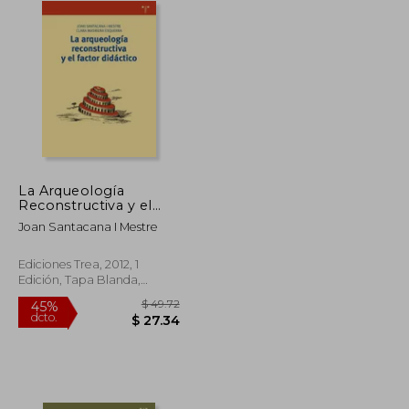
La Arqueología
Reconstructiva y el
Factor Didáctico
Joan Santacana I Mestre
(Biblioteconomía y
Administración
Cultural)
Ediciones Trea, 2012, 1
Edición, Tapa Blanda,
Nuevo
$ 93.21
$ 49.72
45%
dcto.
$ 51.27
$ 27.34