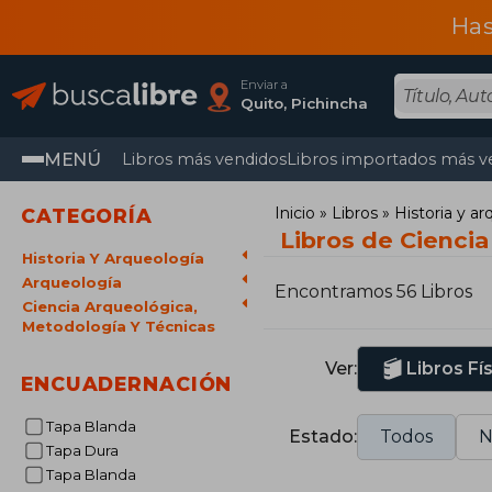
Has
Enviar a
Quito, Pichincha
MENÚ
Libros más vendidos
Libros importados más v
Inicio
Libros
Historia y a
CATEGORÍA
Libros de Ciencia
Historia Y Arqueología
Arqueología
Encontramos 56 Libros
Ciencia Arqueológica,
Metodología Y Técnicas
Ver:
Libros Fí
ENCUADERNACIÓN
Tapa Blanda
Estado:
Todos
N
Tapa Dura
Tapa Blanda