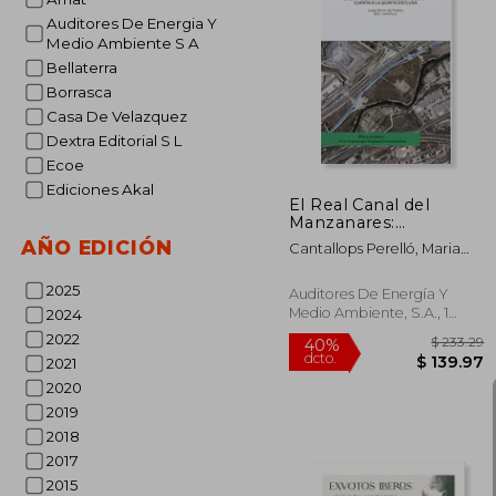
Auditores De Energia Y
Medio Ambiente S A
45%
Bellaterra
dcto.
$ 
Borrasca
Casa De Velazquez
Dextra Editorial S L
Ecoe
Ediciones Akal
El Real Canal del
Manzanares:
excavaciones
AÑO EDICIÓN
Cantallops Perelló, Maria
arqueológicas de la
Laura ; Fernández Calvo,
Cuarta a la Quinta
Carlos ; Guerra García,
2025
Esclusa
Auditores De Energía Y
Pablo
Medio Ambiente, S.A., 1
2024
Edición, Tapa Blanda,
2022
Nuevo
2021
2020
2019
2018
2017
2015