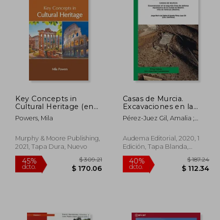
Key Concepts in
Casas de Murcia.
Cultural Heritage (en
Excavaciones en la
Inglés)
Segunda Línea de
Powers, Mila
Pérez-Juez Gil, Amalia ;
Defensa Republicana
Barroso Cabrera, Rafael ;
de la Ciudad de Madrid.
Escolà Martínez, Marta
Villa de Vallecas
Murphy & Moore Publishing,
Audema Editorial, 2020, 1
(Madrid).
2021, Tapa Dura, Nuevo
Edición, Tapa Blanda,
Nuevo