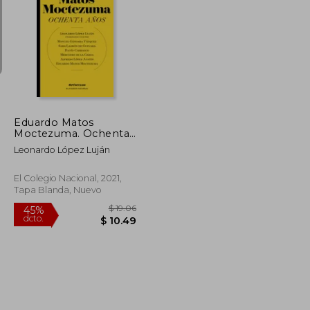
$ 52.49
$ 47.61
45%
dcto.
$ 28.87
$ 26.18
Eduardo Matos
Moctezuma. Ochenta
años
Leonardo López Luján
El Colegio Nacional, 2021,
Tapa Blanda, Nuevo