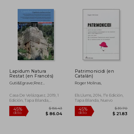
Lapidum Natura
Patrimonicidi (en
Restat (en Francés)
Catalán)
139.94
$ 50.55
45%
45%
dcto.
dcto.
Guti&Egrave;Rrez
Roger Molinas,
76.97
$ 27.80
Anna/Rouillard Pierre
Casa De Velázquez, 2019, 1
Els Llums, 2014, 1ªe Edición,
Edición, Tapa Blanda,
Tapa Blanda, Nuevo
Nuevo