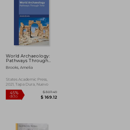
$ 187.24
$ 49.72
45%
dcto.
$ 112.34
$ 27.34
World Archaeology:
Pathways Through
Time (en Inglés)
Brooks, Amelia
States Academic Press,
2021, Tapa Dura, Nuevo