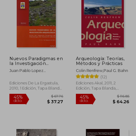
 46.20
$ 309.21
45%
40%
dcto.
dcto.
25.41
$ 170.06
Nuevos Paradigmas en
Arqueología: Teorías,
la Investigación
Métodos y Prácticas
Arqueológica: Actas de
Juan Pablo Lopez
Colin Renfrew,Paul G. Bahn
Segundo Congreso de
Garcia,David Hernandez
(12)
Arqueología de
Sanchez
Chamartín
Ediciones De La Ergastula,
Ediciones Akal, 2011, 2
2010, 1 Edición, Tapa Blanda,
Edición, Tapa Blanda,
Nuevo
Nuevo