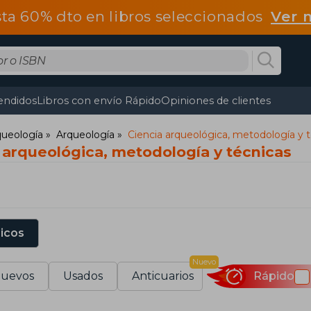
ta 60% dto en libros seleccionados
Ver 
endidos
Libros con envío Rápido
Opiniones de clientes
rqueología
Arqueología
Ciencia arqueológica, metodología y 
 arqueológica, metodología y técnicas
sicos
Nuevo
uevos
Usados
Anticuarios
Rápido