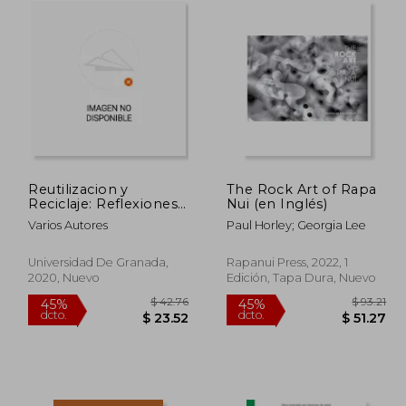
Reutilizacion y
The Rock Art of Rapa
Reciclaje: Reflexiones
Nui (en Inglés)
Desde la Arqueologia
Varios Autores
Paul Horley; Georgia Lee
Universidad De Granada,
Rapanui Press, 2022, 1
2020, Nuevo
Edición, Tapa Dura, Nuevo
$ 65.91
$ 42.76
45%
45%
dcto.
dcto.
36.25
$ 23.52