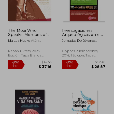
$ 18.07
$ 64.
The Moai Who
Investigaciones
Speaks, Memoirs of
Arqueológicas en el
Mama Piru (en
Valle del Duero: Del
Ida Luz Hucke Atán;
Jornadas De Jóvenes
Bilingüe)
Neolítico a la
Fernanda Lizana Abarca
Investigadores Del Valle
Antigüedad Tardía:
Del Duero
Actas de las ii
Rapanui Press, 2023, 1
Glyphos Publicaciones,
Jornadas de Jóvenes
Edición, Tapa Blanda,
2014, 1 Edición, Tapa
Investigadores del.
Nuevo
Blanda, Nuevo
Del 25 al 27 de
Octubre de 2012,
León (en Portugués,
Español, Inglés)