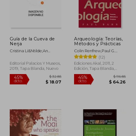
Guía de la Cueva de
Arqueología: Teorías,
Nerja
Métodos y Prácticas
Cristina Li&Ntilde;An
Colin Renfrew,Paul G.
Baena; Yolanda Del Rosal
Bahn
(12)
Padial; Luis-Efr&Eacute;N
Editorial Palacios Y Museos,
Ediciones Akal, 2011, 2
Fern&Aacute;Ndez
2019, Tapa Blanda, Nuevo
Edición, Tapa Blanda,
Rodr&Iacute;Guez
Nuevo
$ 32.85
$ 116
45%
45%
dcto.
dcto.