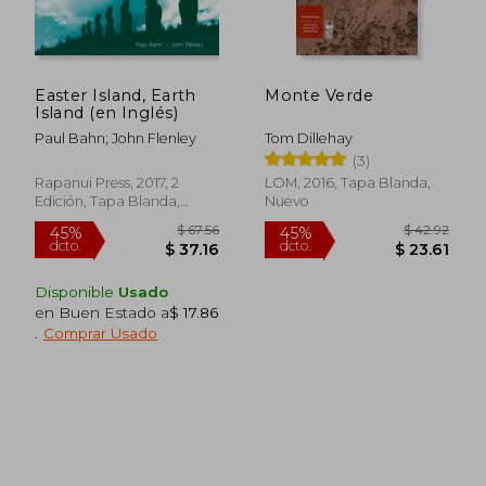
Easter Island, Earth
Monte Verde
Island (en Inglés)
Paul Bahn; John Flenley
Tom Dillehay
$ 62.94
$ 57.
45%
45%
(3)
dcto.
dcto.
$ 34.62
$ 31.
Rapanui Press, 2017, 2
LOM, 2016, Tapa Blanda,
Edición, Tapa Blanda,
Nuevo
Nuevo
Disponible
Usado
en Buen Estado a
$ 17.86
.
Comprar Usado