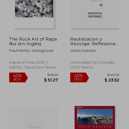
The Rock Art of Rapa
Reutilizacion y
Nui (en Inglés)
Reciclaje: Reflexiones
Desde la Arqueologia
Paul Horley; Georgia Lee
Varios Autores
Rapanui Press, 2022, 1
Universidad De Granada,
Edición, Tapa Dura, Nuevo
2020, Nuevo
$ 93.21
$ 42.
45%
45%
dcto.
dcto.
$ 51.27
$ 23.