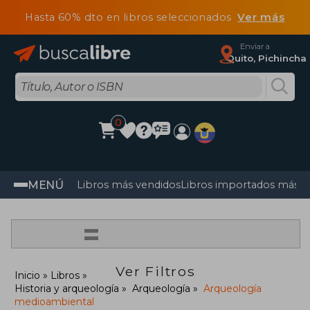
Hasta 60% dto en libros seleccionados
Ver más
Enviar a
Quito, Pichincha
0
MENÚ
Libros más vendidos
Libros importados más v
=
Ver Filtros
Inicio
Libros
Historia y arqueología
Arqueología
Arqueología
medioambiental