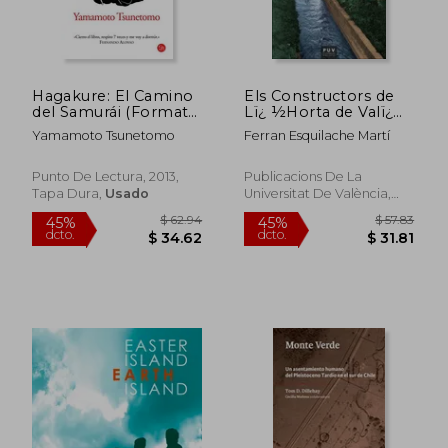
Hagakure: El Camino
Els Constructors de
$ 32.85
$ 52.
45%
45%
del Samurái (Formato
Lï¿ ½Horta de Valï¿
dcto.
dcto.
$ 18.07
$ 28.
Grande, Band 730014)
½Ncia
Yamamoto Tsunetomo
Ferran Esquilache Martí
Punto De Lectura, 2013,
Publicacions De La
Tapa Dura,
Usado
Universitat De València,
2018, 1 Edición, Tapa
Blanda, Nuevo