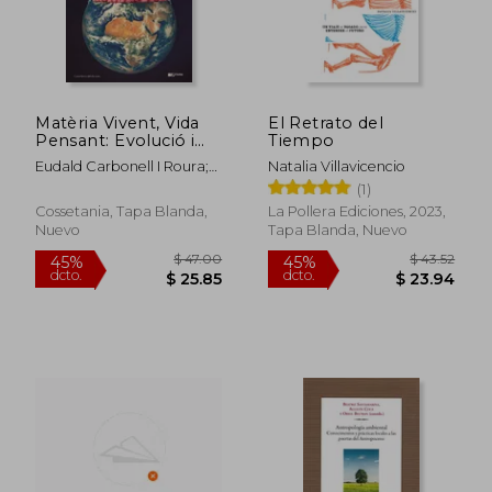
$ 67.56
$ 52.
45%
45%
dcto.
dcto.
$ 37.16
$ 28.
Matèria Vivent, Vida
El Retrato del
Pensant: Evolució i
Tiempo
Prospectiva de la
Eudald Carbonell I Roura;
Natalia Villavicencio
Consciència Humana:
Jordi Agust&Iacute;
(1)
53 (Prisma)
Ballester
Cossetania, Tapa Blanda,
La Pollera Ediciones, 2023,
Nuevo
Tapa Blanda, Nuevo