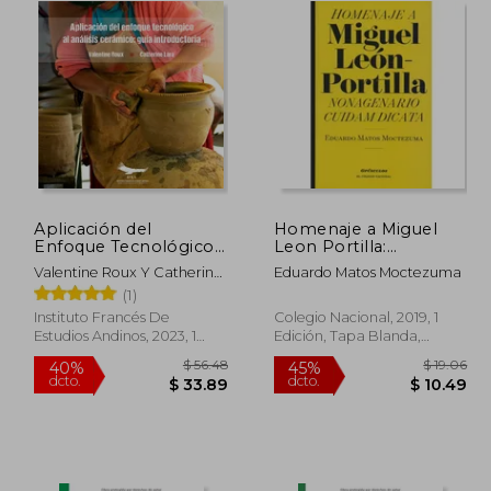
Aplicación del
Homenaje a Miguel
Enfoque Tecnológico
Leon Portilla:
al Análisis Cerámico:
Nanogenario Cuidam
Valentine Roux Y Catherine
Eduardo Matos Moctezuma
Guía Introductoria
Dicata
Lara
(1)
Instituto Francés De
Colegio Nacional, 2019, 1
Estudios Andinos, 2023, 1
Edición, Tapa Blanda,
Edición, Tapa Blanda,
Nuevo
Nuevo
$ 77.15
$ 56.48
40%
45%
dcto.
dcto.
42.43
$ 33.89