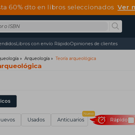
ta 60% dto en libros seleccionados
Ver 
endidos
Libros con envío Rápido
Opiniones de clientes
rqueología
Arqueología
Teoría arqueológica
 arqueológica
sicos
Nuevo
uevos
Usados
Anticuarios
Rápido