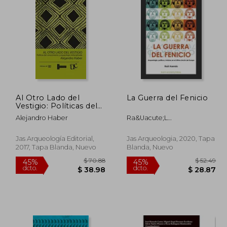
$ 85.81
$ 187.24
40%
40%
dcto.
dcto.
47.19
$ 112.34
Al Otro Lado del
La Guerra del Fenicio
Vestigio: Políticas del
Conocimiento y
Alejandro Haber
Ra&Uacute;L
Arqueología
Hern&Aacute;Ndez Asensio
Indisciplinada
Jas Arqueología Editorial,
Jas Arqueologia, 2020, Tapa
2017, Tapa Blanda, Nuevo
Blanda, Nuevo