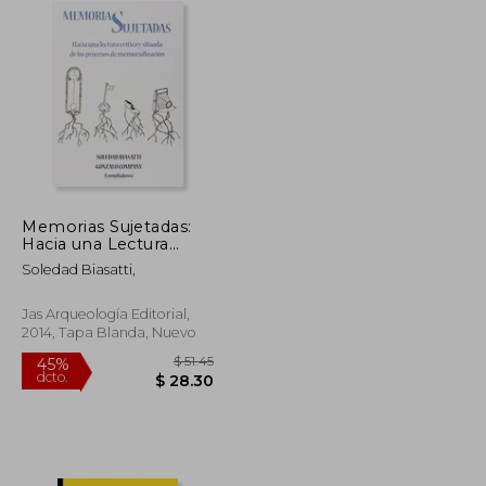
Memorias Sujetadas:
Hacia una Lectura
Crítica y Situada de los
Soledad Biasatti,
Procesos de
Memorialización
Jas Arqueología Editorial,
2014, Tapa Blanda, Nuevo
$ 19.06
$ 51.45
45%
dcto.
$ 10.49
$ 28.30