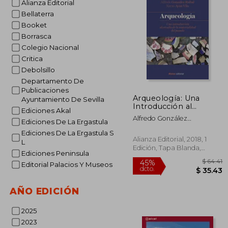
Alianza Editorial
45%
Bellaterra
dcto.
$ 
Booket
Borrasca
Colegio Nacional
Critica
Debolsillo
Departamento De
Publicaciones
Arqueología: Una
Ayuntamiento De Sevilla
Introducción al
Ediciones Akal
Estudio de la
Alfredo González
Ediciones De La Ergastula
Materialidad del
Ruibal,Xurxo M. Ayán Vila
Pasado
Ediciones De La Ergastula S
Alianza Editorial, 2018, 1
L
Edición, Tapa Blanda,
Ediciones Peninsula
Nuevo
Editorial Palacios Y Museos
AÑO EDICIÓN
2025
2023