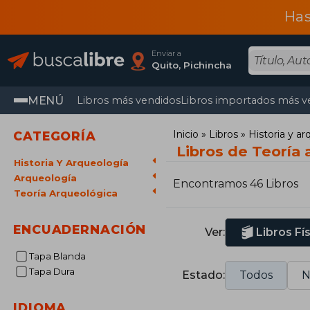
Has
Enviar a
Quito, Pichincha
MENÚ
Libros más vendidos
Libros importados más v
Inicio
Libros
Historia y a
CATEGORÍA
Libros de Teoría
Historia Y Arqueología
Arqueología
Encontramos 46 Libros
Teoría Arqueológica
ENCUADERNACIÓN
Ver:
Libros Fí
Tapa Blanda
Tapa Dura
Estado:
Todos
N
IDIOMA