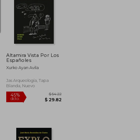
$ 52.49
$ 186.20
45%
dcto.
$ 28.87
$ 102.41
Altamira Vista Por Los
Españoles
Xurko Ayan Avila
Jas Arqueología, Tapa
Blanda, Nuevo