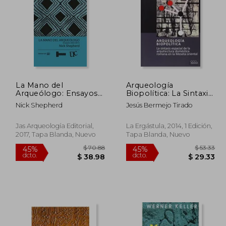
 76.77
$ 47.61
45%
45%
dcto.
dcto.
42.22
$ 26.18
La Mano del
Arqueología
Arqueólogo: Ensayos
Biopolítica: La Sintaxis
2002-2015
Espacial de la
Nick Shepherd
Jesús Bermejo Tirado
Arquitectura
Doméstica Romana
en la Meseta Oriental
Jas Arqueología Editorial,
La Ergástula, 2014, 1 Edición,
2017, Tapa Blanda, Nuevo
Tapa Blanda, Nuevo