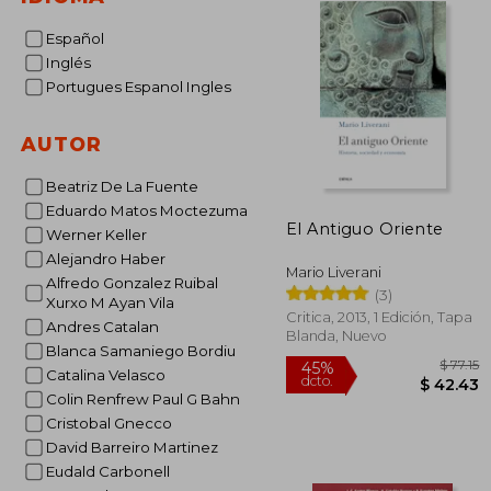
Español
Inglés
Portugues Espanol Ingles
AUTOR
Beatriz De La Fuente
Eduardo Matos Moctezuma
El Antiguo Oriente
Werner Keller
Alejandro Haber
Mario Liverani
Alfredo Gonzalez Ruibal
(3)
Xurxo M Ayan Vila
Critica, 2013, 1 Edición, Tapa
Andres Catalan
Blanda, Nuevo
Blanca Samaniego Bordiu
Catalina Velasco
Colin Renfrew Paul G Bahn
Cristobal Gnecco
David Barreiro Martinez
45%
Eudald Carbonell
dcto.
$ 