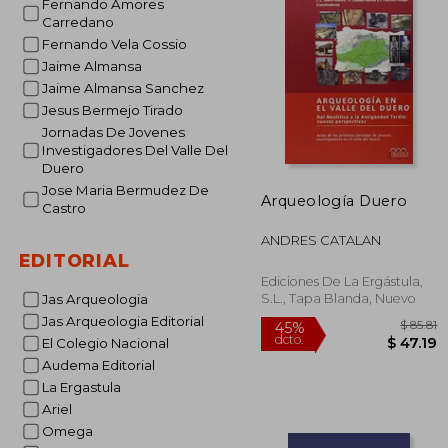
Fernando Amores
Carredano
Fernando Vela Cossio
Jaime Almansa
Jaime Almansa Sanchez
Jesus Bermejo Tirado
Jornadas De Jovenes
Investigadores Del Valle Del
Duero
Jose Maria Bermudez De
Arqueología Duero
Castro
ANDRES CATALAN
EDITORIAL
Ediciones De La Ergástula,
S.L., Tapa Blanda, Nuevo
Jas Arqueologia
Jas Arqueologia Editorial
El Colegio Nacional
Audema Editorial
La Ergastula
Ariel
Omega