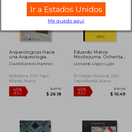
Ir a Estados Unidos
Me quedo aquí
 116.85
$ 46.86
45%
45%
dcto.
dcto.
64.26
$ 25.77
Arqueologicas Hacia
Eduardo Matos
una Arqueologia
Moctezuma. Ochenta
Aplicada
años
David Barreiro Martínez
Leonardo López Luján
Bellaterra, 2013, Tapa
El Colegio Nacional, 2021,
Blanda, Nuevo
Tapa Blanda, Nuevo