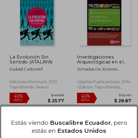
 64.41
$ 70.88
45%
45%
dcto.
dcto.
35.43
$ 38.98
La Evolución Sin
Investigaciones
Sentido (ATALAYA)
Arqueológicas en el
Valle del Duero: Del
Eudald Carbonell
Jornadas De Jóvenes
Neolítico a la
Investigadores Del Valle Del
Antigüedad Tardía:
Duero
Actas de las ii Jornadas
Ediciones Península, 2013,
Glyphos Publicaciones, 2014,
de Jóvenes
Tapa Blanda, Nuevo
1 Edición, Tapa Blanda,
Investigadores del. Del
Nuevo
25 al 27 de Octubre de
2012, León (en
Portugués, Español,
Inglés)
Estás viendo
Buscalibre Ecuador
, pero
estás en
Estados Unidos