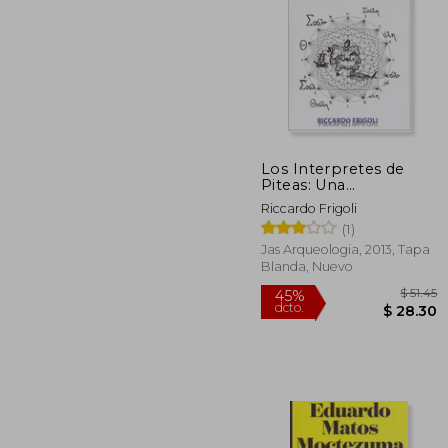
$
45%
dcto.
$ 
Los Interpretes de
Piteas: Una
Aproximacion Literaria
Riccardo Frigoli
al Lenguaje, a la
(1)
Imagen y al Trabajo de
los Arqueologos
Jas Arqueologia, 2013, Tapa
(Spanish Edition)
Blanda, Nuevo