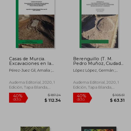
Casas de Murcia.
Berenguillo (T. M.
Excavaciones en la
Pedro Muñoz, Ciudad
Segunda Línea de
Real)Nuevos Datos
Pérez-Juez Gil, Amalia ;
López López, Germán ;
Defensa Republicana
Para el Estudio de la
Barroso Cabrera, Rafael ;
Morín De Pablos, Jorge
de la Ciudad de Madrid.
Prehistoria Reciente
Escolà Martínez, Marta
Villa de Vallecas
en Castilla - la Mancha
Audema Editorial, 2020, 1
Audema Editorial, 2020, 1
(Madrid).
Edición, Tapa Blanda,
Edición, Tapa Blanda,
Nuevo
Nuevo