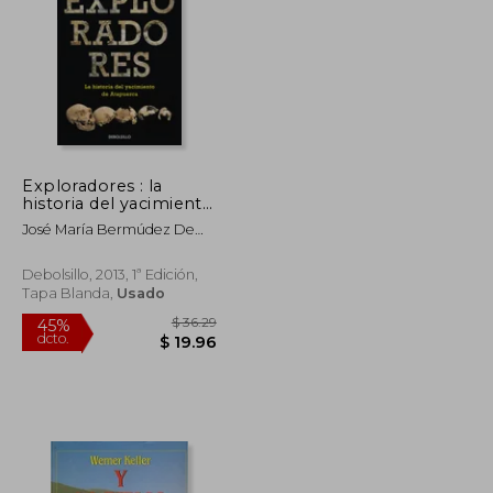
$ 19.06
$ 54.22
45%
dcto.
$ 10.49
$ 29.82
Exploradores : la
historia del yacimiento
de Atapuerca
José María Bermúdez De
Castro
Debolsillo, 2013, 1ª Edición,
Tapa Blanda,
Usado