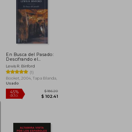
$ 52.49
$ 67.76
45%
dcto.
$ 28.87
$ 37.27
En Busca del Pasado:
Descifrando el
Registro Arqueológico
Lewis R. Binford
(Biblioteca de Bolsillo)
(1)
Booket, 2004, Tapa Blanda,
Usado