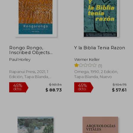
Rongo Rongo,
Y la Biblia Tenia Razon
$ 51.45
$ 70.88
Inscribed Objects
45%
45%
from Rapa Nui (en
dcto.
dcto.
28.30
$ 38.98
Paul Horley
Werner Keller
Inglés)
(1)
Rapanui Press, 2021, 1
Omega, 1990, 2 Edición,
Edición, Tapa Blanda,
Tapa Blanda, Nuevo
Nuevo