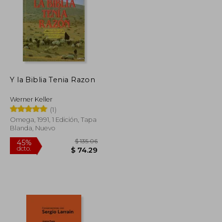
Y la Biblia Tenia Razon
$ 53.33
$ 36.29
45%
dcto.
$ 29.33
$ 19.96
Werner Keller
(1)
Omega, 1991, 1 Edición, Tapa
Blanda, Nuevo