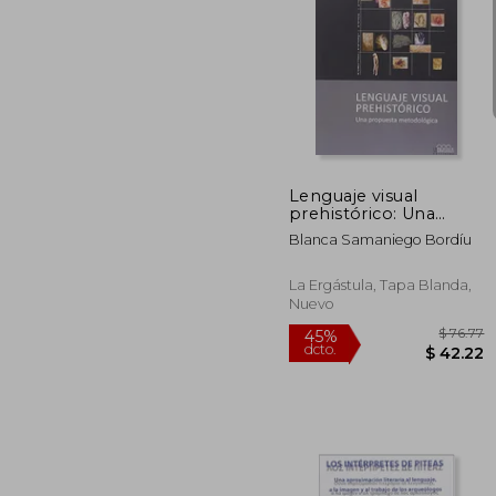
$
45%
dcto.
$ 
Lenguaje visual
prehistórico: Una
propuesta
Blanca Samaniego Bordíu
metodológica (Serie
Arqueología y
Patrimonio)
La Ergástula, Tapa Blanda,
Nuevo