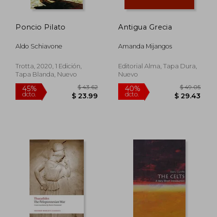
$ 83.70
$ 43.
45%
45%
dcto.
dcto.
$ 46.03
$ 23.
Poncio Pilato
Antigua Grecia
Aldo Schiavone
Amanda Mijangos
Trotta, 2020, 1 Edición,
Editorial Alma, Tapa Dura,
Tapa Blanda, Nuevo
Nuevo