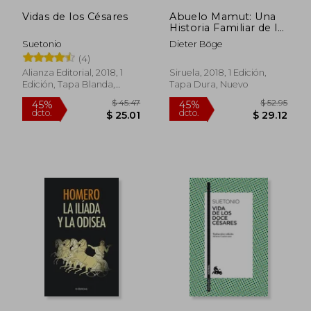
Vidas de los Césares
Abuelo Mamut: Una
Historia Familiar de la
Humanidad
Suetonio
Dieter Böge
(4)
Alianza Editorial, 2018, 1
Siruela, 2018, 1 Edición,
Edición, Tapa Blanda,
Tapa Dura, Nuevo
Nuevo
$ 55.43
$ 49.
45%
45%
dcto.
dcto.
$ 30.49
$ 27.