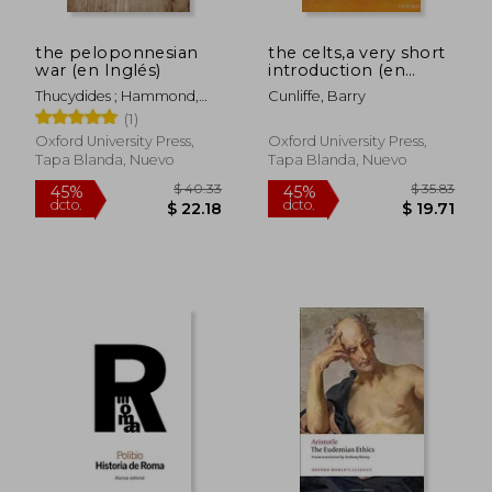
the peloponnesian
the celts,a very short
$ 43.62
$ 49.
45%
40%
war (en Inglés)
introduction (en
dcto.
dcto.
$ 23.99
$ 29.
Inglés)
Thucydides ; Hammond,
Cunliffe, Barry
Martin ; Rhodes, P. J.
(1)
Oxford University Press,
Oxford University Press,
Tapa Blanda, Nuevo
Tapa Blanda, Nuevo