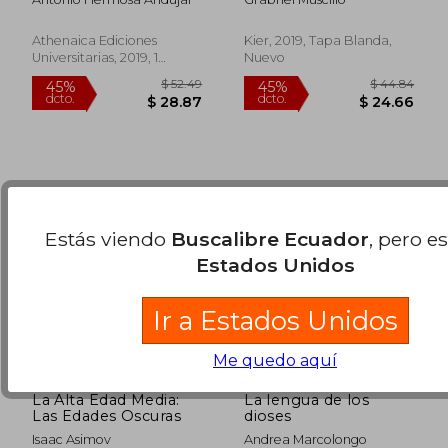
la Historiografía
$ 57.17
$ 70.
45%
45%
Clásica (Filosofía)
dcto.
dcto.
$ 31.44
$ 39.
Athenaica Ediciones
Kier, 2019, Tapa Blanda,
Universitarias, 2019, 1
Nuevo
Edición, Tapa Blanda,
Nuevo
Estás viendo
Buscalibre Ecuador
, pero e
Estados Unidos
Ir a Estados Unidos
Me quedo aquí
La Alta Edad Media:
La lengua de los
Las Edades Oscuras
dioses
Isaac Asimov
Andrea Marcolongo