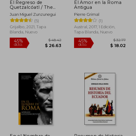
El Regreso de
El Amor en la Roma
Quetzalcóatl / The
Antigua
Return of
Juan Miguel Zunzunegui
Pierre Grimal
Quetzalcóatl
(5)
(1)
Grijalbo, 2021, Tapa
Austral, 2017, 1 Edición,
Blanda, Nuevo
Tapa Blanda, Nuevo
$ 85.86
$ 39.
40%
45%
dcto.
dcto.
$ 51.52
$ 21.
En el Nombre de
Resumen de Historia