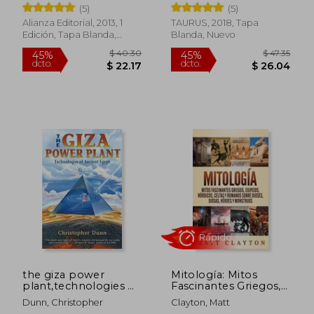
(5)
(5)
Alianza Editorial, 2013, 1
TAURUS, 2018, Tapa
Edición, Tapa Blanda,
Blanda, Nuevo
$ 45.93
$ 41.
45%
45%
Nuevo
dcto.
dcto.
$ 25.26
$ 22.
the giza power
Mitología: Mitos
plant,technologies of
Fascinantes Griegos,
ancient egypt (en
Egipcios, Nórdicos,
Dunn, Christopher
Clayton, Matt
Inglés)
Celtas y Romanos