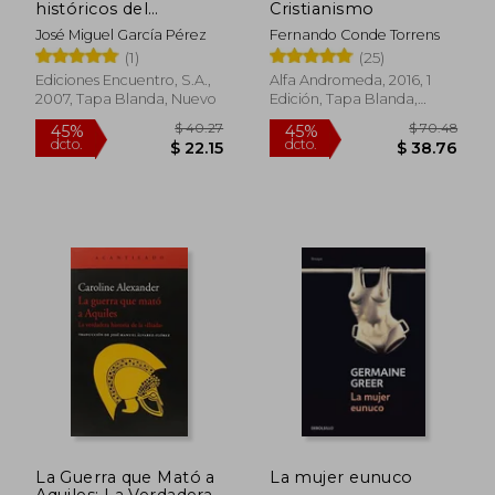
históricos del
Cristianismo
cristianismo (Ensayo)
José Miguel García Pérez
Fernando Conde Torrens
(1)
(25)
Ediciones Encuentro, S.A.,
Alfa Andromeda, 2016, 1
2007, Tapa Blanda, Nuevo
Edición, Tapa Blanda,
Nuevo
$ 35.19
$ 9.
45%
15%
dcto.
dcto.
$ 19.36
$ 7.
La Guerra que Mató a
La mujer eunuco
Aquiles: La Verdadera