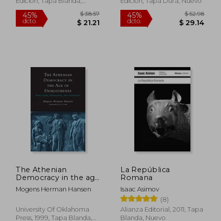
Edición, Tapa Blanda,
Edición, Tapa Dura, Nuevo
Nuevo
$ 51.94
$ 52.
45%
45%
dcto.
dcto.
$ 28.57
$ 28.
The Athenian
La República
Democracy in the age
Romana
of Demosthenes:
Mogens Herman Hansen
Isaac Asimov
Structure, Principles,
(8)
and Ideology (en
Inglés)
University Of Oklahoma
Alianza Editorial, 2011, Tapa
Press, 1999, Tapa Blanda,
Blanda, Nuevo