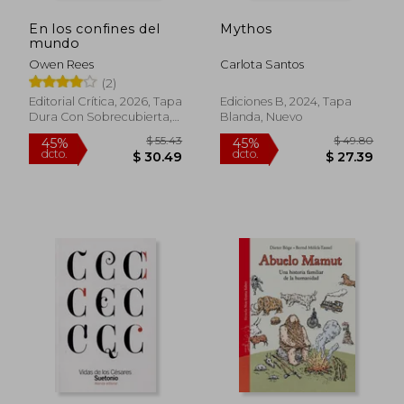
En los confines del
Mythos
mundo
Owen Rees
Carlota Santos
(2)
Editorial Crítica, 2026, Tapa
Ediciones B, 2024, Tapa
Dura Con Sobrecubierta,
Blanda, Nuevo
$ 45.47
$ 33.
45%
45%
Nuevo
dcto.
dcto.
$ 25.01
$ 18.