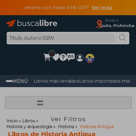
¡Verano con hasta 45% OFF!
Ver más
Enviar a
Quito, Pichincha
0
MENÚ
Libros más vendidos
Libros importados más v
=
Ver Filtros
Inicio
Libros
Historia y arqueología
Historia
Historia Antigua
Libros de Historia Antigua