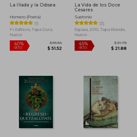
La Ilíada y la Odisea
La Vida de los Doce
Cesares
Homero (Poeta)
Suetonio
(1)
(3)
Fv Editions, Tapa Dura,
Espasa, 2010, Tapa Blanda,
Nuevo
Nuevo
$ 45.47
$ 52.
45%
45%
dcto.
dcto.
$ 25.01
$ 29.