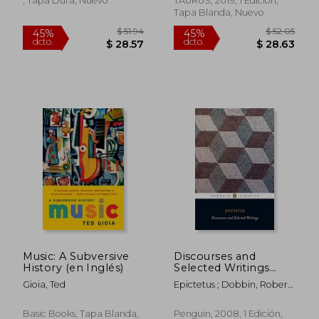
, Tapa Dura, Nuevo
TAURUS, 2019, 1 Edición,
Tapa Blanda, Nuevo
$ 62.
45%
dcto.
$ 23.28
$ 34.
Music: A Subversive
Discourses and
History (en Inglés)
Selected Writings
(Penguin Classics) (en
Gioia, Ted
Epictetus ; Dobbin, Robert
Inglés)
; Dobbin, Robert
Basic Books, Tapa Blanda,
Penguin, 2008, 1 Edición,