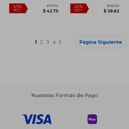
Nuevo
1
2
3
4
5
Página Siguiente
Nuestras Formas de Pago
$ 45.96
$ 36.
45%
45%
dcto.
dcto.
$ 25.28
$ 19.