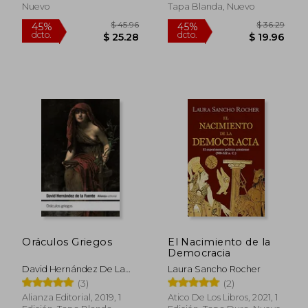
Nuevo
Tapa Blanda, Nuevo
$ 40.10
$ 50.
45%
45%
dcto.
dcto.
$ 22.06
$ 27.
Oráculos Griegos
El Nacimiento de la
Democracia
David Hernández De La
Laura Sancho Rocher
Fuente
(3)
(2)
Alianza Editorial, 2019, 1
Atico De Los Libros, 2021, 1