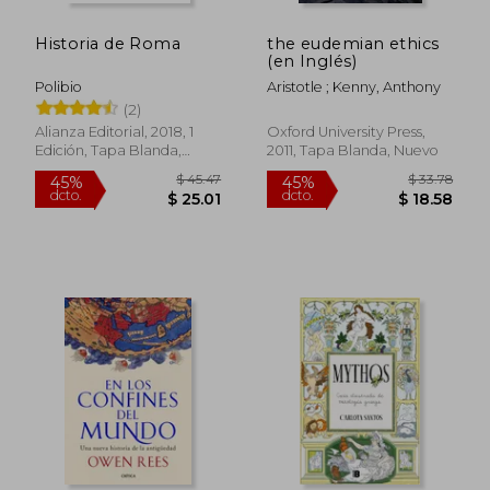
Historia de Roma
the eudemian ethics
(en Inglés)
Polibio
Aristotle ; Kenny, Anthony
$ 40.33
$ 35.
45%
45%
(2)
dcto.
dcto.
$ 22.18
$ 19.
Alianza Editorial, 2018, 1
Oxford University Press,
Edición, Tapa Blanda,
2011, Tapa Blanda, Nuevo
Nuevo