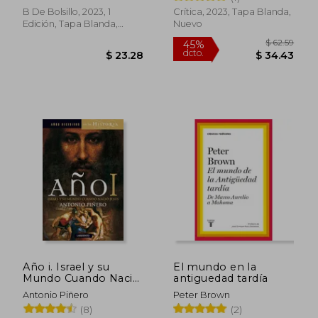
B De Bolsillo, 2023, 1
Crítica, 2023, Tapa Blanda,
Edición, Tapa Blanda,
Nuevo
Nuevo
$ 40.30
$ 47.
45%
45%
dcto.
dcto.
$ 22.17
$ 26.
Año i. Israel y su
El mundo en la
Mundo Cuando Nació
antiguedad tardía
Jesús (Años Decisivos
Antonio Piñero
Peter Brown
en la Historia)
Rápido
(8)
(2)