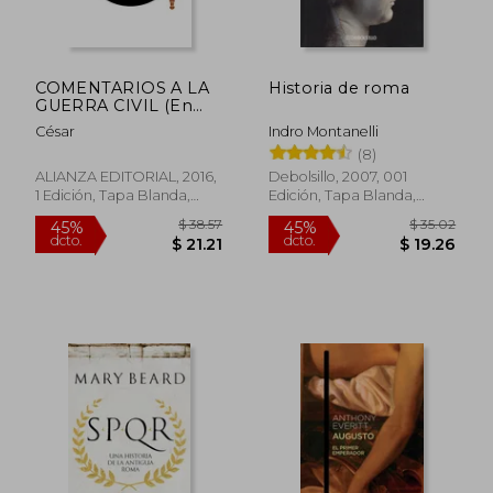
COMENTARIOS A LA
Historia de roma
GUERRA CIVIL (En
papel)
César
Indro Montanelli
(8)
ALIANZA EDITORIAL, 2016,
Debolsillo, 2007, 001
1 Edición, Tapa Blanda,
Edición, Tapa Blanda,
Nuevo
Nuevo
$ 38.57
$ 35.
45%
45%
dcto.
dcto.
$ 21.21
$ 19.