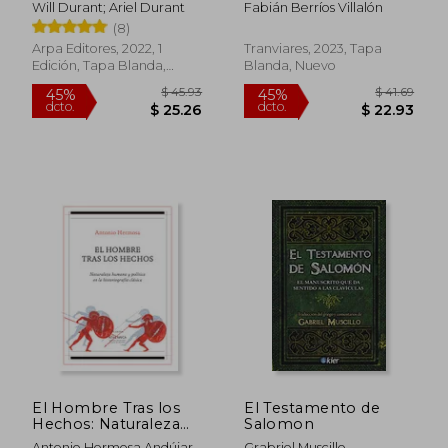
Will Durant; Ariel Durant
Fabián Berríos Villalón
(8)
Arpa Editores, 2022, 1
Tranviares, 2023, Tapa
Edición, Tapa Blanda,
Blanda, Nuevo
Nuevo
El Hombre Tras los
El Testamento de
Hechos: Naturaleza
Salomon
Humana y Política en
Antonio Hermosa Andújar
Grabriel Muscillo