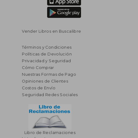
Vender Libros en Buscalibre
Términos y Condiciones
Políticas de Devolución
Privacidad y Seguridad
Cómo Comprar
Nuestras Formas de Pago
Opiniones de Clientes
Costos de Envío
Seguridad Redes Sociales
$ 77.73
$ 52.
45%
45%
Libro de Reclamaciones
dcto.
dcto.
$ 42.75
$ 28.