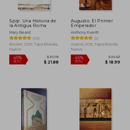
Spqr. Una Historia de
Augusto: El Primer
la Antigua Roma
Emperador
Mary Beard
Anthony Everitt
(10)
(1)
Booket, 2021, Tapa Blanda,
Austral, 2012, Tapa Blanda,
Nuevo
Nuevo
$ 39.78
$ 34.
45%
45%
dcto.
dcto.
$ 21.88
$ 18.