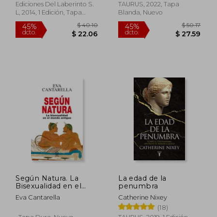
Ediciones Del Laberinto S.
TAURUS, 2022, Tapa
L, 2014, 1 Edición, Tapa
Blanda, Nuevo
Blanda, Nuevo
$ 50.14
40%
dcto.
$ 30.08
$ 41.
Según Natura. La
La edad de la
Bisexualidad en el
penumbra
Mundo Antiguo
Eva Cantarella
Catherine Nixey
(Anverso)
(18)