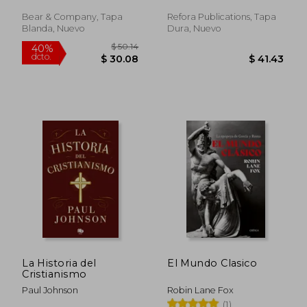
Sobre Dioses, Diosas,
Héroes y Monstruos
Bear & Company, Tapa
Refora Publications, Tapa
Blanda, Nuevo
Dura, Nuevo
$ 52.49
$ 44.
45%
45%
dcto.
dcto.
$ 28.87
$ 24.
La Historia del
El Mundo Clasico
Cristianismo
Paul Johnson
Robin Lane Fox
(1)