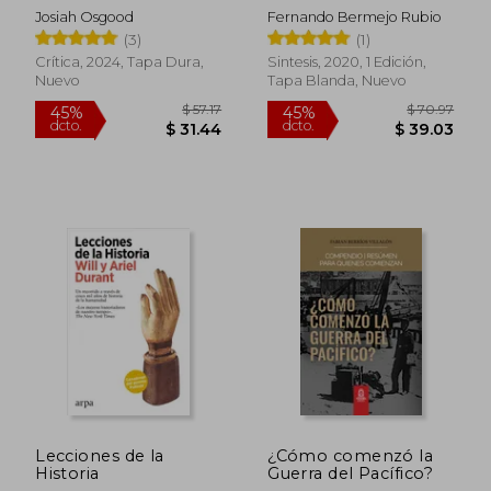
Josiah Osgood
Fernando Bermejo Rubio
(3)
(1)
Crítica, 2024, Tapa Dura,
Sintesis, 2020, 1 Edición,
Nuevo
Tapa Blanda, Nuevo
Lecciones de la
¿Cómo comenzó la
$ 61.96
$ 38
45%
45%
Historia
Guerra del Pacífico?
dcto.
dcto.
$ 34.08
$ 21.