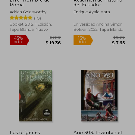
Roma
del Ecuador
Adrian Goldsworthy
Enrique Ayala Mora
(10)
Booket, 2012, 1 Edición,
Universidad Andina Simón
Tapa Blanda, Nuevo
Bolívar, 2022, Tapa Blanda,
Nuevo
$ 48.42
$ 32.
45%
45%
dcto.
dcto.
$ 26.63
$ 18.
Los orígenes
Año 303: Inventan el