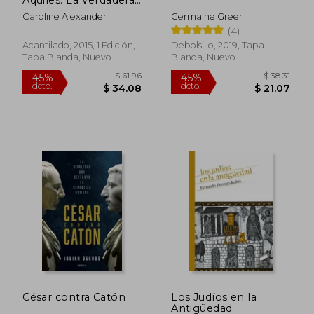
Historia de la «Ilíada»
Caroline Alexander
Germaine Greer
(4)
Acantilado, 2015, 1 Edición,
Debolsillo, 2019, Tapa
Tapa Blanda, Nuevo
Blanda, Nuevo
$ 40.27
$ 70.
45%
45%
dcto.
dcto.
$ 22.15
$ 38.
César contra Catón
Los Judíos en la
Antigüedad