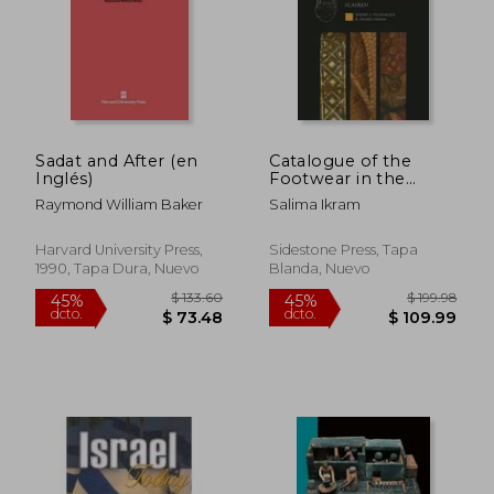
Sadat and After (en
Catalogue of the
Inglés)
Footwear in the
Coptic Museum
Raymond William Baker
Salima Ikram
(Cairo) (en Inglés)
Harvard University Press,
Sidestone Press, Tapa
1990, Tapa Dura, Nuevo
Blanda, Nuevo
$ 51.71
$ 45.
40%
40%
dcto.
dcto.
$ 31.03
$ 27.