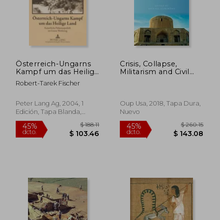
Österreich-Ungarns
Crisis, Collapse,
Kampf um das Heilige
Militarism and Civil
Land: Kaiserliche
War: The History and
Robert-Tarek Fischer
Palästinapolitik im
Historiography of
Ersten Weltkrieg (en
18Th Century Iran (en
Alemán)
Inglés)
Peter Lang Ag, 2004, 1
Oup Usa, 2018, Tapa Dura,
Edición, Tapa Blanda,
Nuevo
Nuevo
$ 133.60
$ 199.
45%
45%
dcto.
dcto.
$ 73.48
$ 109.