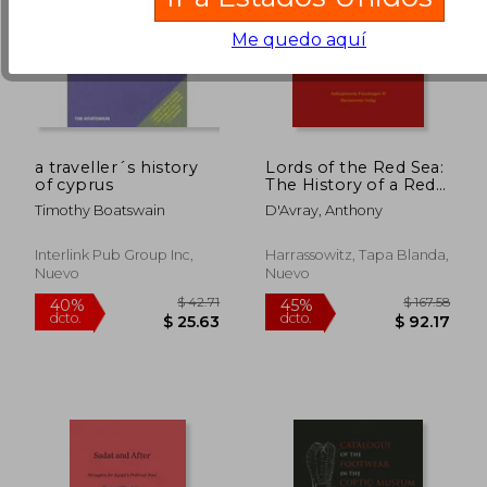
Me quedo aquí
a traveller´s history
Lords of the Red Sea:
of cyprus
The History of a Red
Sea Society from the
Timothy Boatswain
D'Avray, Anthony
Sixteenth to the
Nineteenth Centuries
(en Inglés)
Interlink Pub Group Inc,
Harrassowitz, Tapa Blanda,
Nuevo
Nuevo
$ 133.33
$ 89.
40%
40%
dcto.
dcto.
$ 80.00
$ 53.