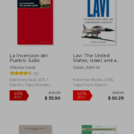
La Invencion del
Lavi: The United
Pueblo Judio
States, Israel, and a
Controversial Fighter
Shlomo Sand
Golan, John W.
jet (en Inglés)
(9)
Ediciones Akal, 2011, 1
Potomac Books, 2016,
Edición, Tapa Blanda,
Tapa Dura, Nuevo
Nuevo