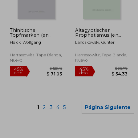
$ 256.63
$ 171
45%
45%
dcto.
dcto.
$ 141.14
$ 94.
Thinitische
Altagyptischer
Topfmarken (en
Prophetismus (en
Alemán)
Alemán)
Helck, Wolfgang
Lanczkowski, Gunter
Harrassowitz, Tapa Blanda,
Harrassowitz, Tapa Blanda,
Nuevo
Nuevo
1
2
3
4
5
Página Siguiente