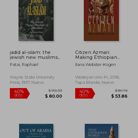
jadid al-islam: the
Citizen Azmari:
jewish new muslims
Making Ethiopian
$ 65.28
$ 83
45%
40%
of meshhed (en
Music in tel Aviv
Patai, Raphael
Ilana Webster-Kogen
dcto.
dcto.
$ 35.90
$ 50.
Inglés)
(Music (en Inglés)
Wayne State University
Wesleyan Univ Pr, 2018,
Press, 1997, Nuevo
Tapa Blanda, Nuevo