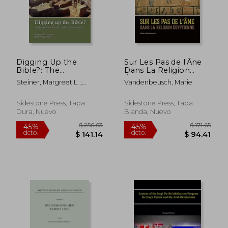
Digging Up the
Sur Les Pas de l'Âne
Bible?: The
Dans La Religion
Excavations at Tell
Égyptienne (en
Steiner, Margreet L. ;
Vandenbeusch, Marie
Deir Alla, Jordan
Francés)
Wagemakers, Bart
(1960-1967) (en
Inglés)
Sidestone Press, Tapa
Sidestone Press, Tapa
Dura, Nuevo
Blanda, Nuevo
$ 117.40
$ 311
45%
45%