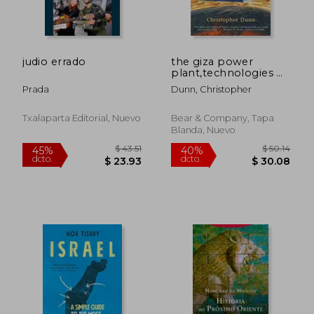
judio errado
the giza power
plant,technologies of
ancient egypt (en
Prada
Dunn, Christopher
Inglés)
$ 51.94
$ 51
45%
45%
dcto.
dcto.
$ 28.57
$ 28.
Txalaparta Editorial, Nuevo
Bear & Company, Tapa
Blanda, Nuevo