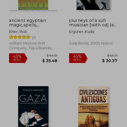
ancient egyptian
journeys of a sufi
magic,spells,
musician [with cd] (en
incantations, potions,
Inglés)
Brier, Bob
Erguner, Kudsi
stories, and rituals (en
(1)
Inglés)
William Morrow And
Saqi Books, 2005, Nuevo
Company, Tapa Blanda,
Nuevo
$ 59.64
40%
dcto.
$ 35.78
$ 70.