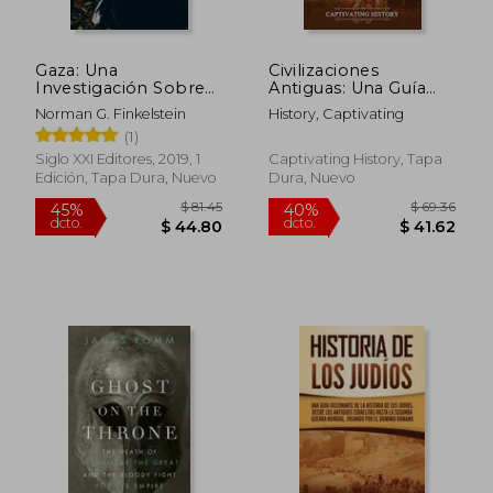
Gaza: Una
Civilizaciones
Investigación Sobre
Antiguas: Una Guía
su Martirio
Fascinante Sobre los
Norman G. Finkelstein
History, Captivating
Antiguos Cananeos,
(1)
Hititas y el Antiguo
Israel y su Papel en la
Siglo XXI Editores, 2019, 1
Captivating History, Tapa
Historia Bíblica
Edición, Tapa Dura, Nuevo
Dura, Nuevo
$ 64.51
$ 55
45%
45%
dcto.
dcto.
$ 35.48
$ 30.