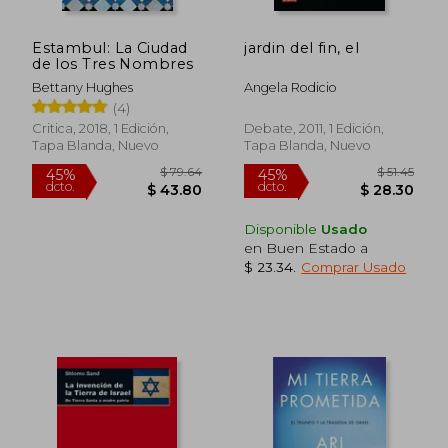
Estambul: La Ciudad
jardin del fin, el
de los Tres Nombres
Bettany Hughes
Angela Rodicio
(4)
Critica, 2018, 1 Edición,
Debate, 2011, 1 Edición,
Tapa Blanda, Nuevo
Tapa Blanda, Nuevo
Disponible
Usado
en Buen Estado a
$ 23.34
.
Comprar Usado
$ 56.74
$ 41.
45%
45%
dcto.
dcto.
$ 31.21
$ 22.