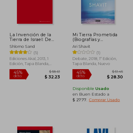
La Invención de la
Mi Tierra Prometida
Tierra de Israel: De
(Biografías y
Tierra Santa a Madre
Memorias) - Ari Shavit
Shlomo Sand
Ari Shavit
Patria
- Libro Físico
(5)
(1)
Ediciones Akal, 2013, 1
Debate, 2018, 1ª Edición,
Edición, Tapa Blanda,
Tapa Blanda, Nuevo
Nuevo
Disponible
Usado
en Buen Estado a
$ 27.77
.
Comprar Usado
$ 79.64
$ 51
45%
45%
dcto.
dcto.
$ 43.80
$ 28.