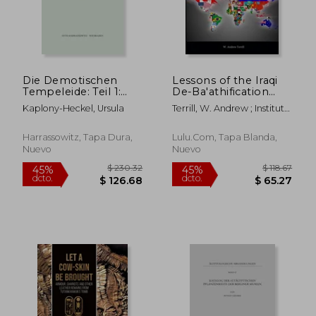
dcto.
dcto.
$ 64.57
$ 171.
Die Demotischen
Lessons of the Iraqi
Tempeleide: Teil 1:
De-Ba'athification
Text, Teil 2:
Program for Iraq's
Kaplony-Heckel, Ursula
Terrill, W. Andrew ; Institute,
Abbildungen (en
Future and the Arab
Strategic Studies
Alemán)
Revolutions
(Enlarged Edition) (en
Harrassowitz, Tapa Dura,
Lulu.com, Tapa Blanda,
Inglés)
Nuevo
Nuevo