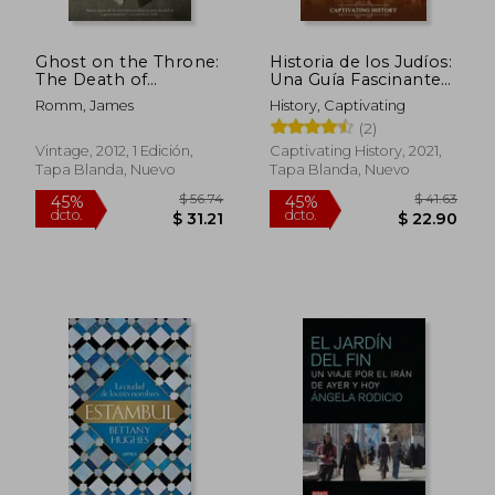
Ghost on the Throne:
Historia de los Judíos:
The Death of
Una Guía Fascinante
Alexander the Great
de la Historia de los
Romm, James
History, Captivating
and the Bloody Fight
Judíos, Desde los
(2)
for his Empire (en
Antiguos Israelitas
Inglés)
Hasta la Segunda
Vintage, 2012, 1 Edición,
Captivating History, 2021,
Guerra Mundial,
Tapa Blanda, Nuevo
Tapa Blanda, Nuevo
Pasando por el
Dominio Romano
$ 81.45
$ 69.
45%
40%
dcto.
dcto.
$ 44.80
$ 41.