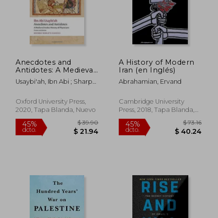
Anecdotes and
A History of Modern
Antidotes: A Medieval
Iran (en Inglés)
Arabic History of
Usaybi'ah, Ibn Abi ; Sharp
Abrahamian, Ervand
Physicians (Oxford
Cockrell, Henrietta ; Jan
World'S Classics) (en
Van Gelder, Geert
Inglés)
Oxford University Press,
Cambridge University
2020, Tapa Blanda, Nuevo
Press, 2018, Tapa Blanda,
Nuevo
$ 39.90
$ 73
45%
45%
dcto.
dcto.