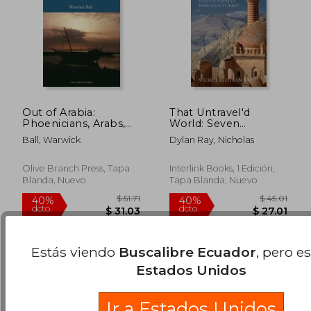
Out of Arabia:
That Untravel'd
Phoenicians, Arabs,
World: Seven
and the Discovery of
Journeys Through
Ball, Warwick
Dylan Ray, Nicholas
Europe (en Inglés)
Turkey (en Inglés)
$ 65.91
$ 67.
45%
40%
Olive Branch Press, Tapa
Interlink Books, 1 Edición,
dcto.
dcto.
$ 36.25
$ 40.
Blanda, Nuevo
Tapa Blanda, Nuevo
Estás viendo
Buscalibre Ecuador
, pero e
Estados Unidos
Ir a Estados Unidos