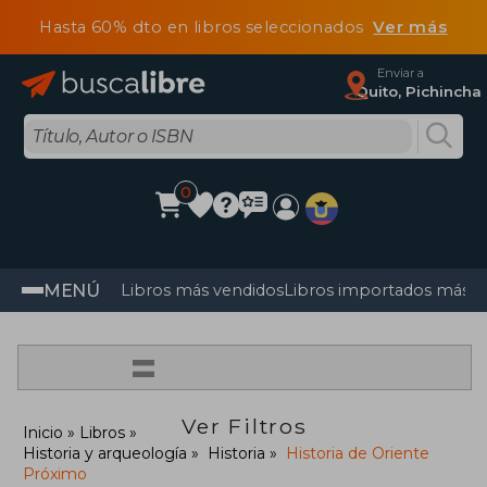
Hasta 60% dto en libros seleccionados
Ver más
Enviar a
Quito, Pichincha
0
MENÚ
Libros más vendidos
Libros importados más v
=
Ver Filtros
Inicio
Libros
Historia y arqueología
Historia
Historia de Oriente
Próximo