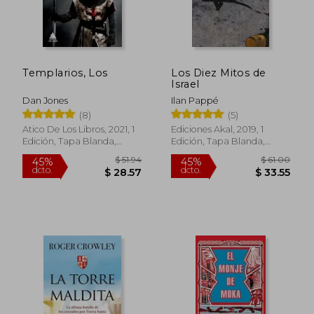
$ 60.72
$ 61
45%
45%
dcto.
dcto.
$ 33.39
$ 33.
Templarios, Los
Los Diez Mitos de
Israel
Dan Jones
Ilan Pappé
(8)
(5)
Atico De Los Libros, 2021, 1
Ediciones Akal, 2019, 1
Edición, Tapa Blanda,
Edición, Tapa Blanda,
Nuevo
Nuevo