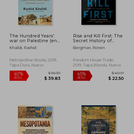
$ 21.94
$ 40.
The Hundred Years'
Rise and Kill First: The
war on Palestine (en
Secret History of
Inglés)
Israel's Targeted
Khalidi, Rashid
Bergman, Ronen
Assassinations (en
Inglés)
Metropolitan Books, 2019,
Random House Trade,
Tapa Dura, Nuevo
2019, Tapa Blanda, Nuevo