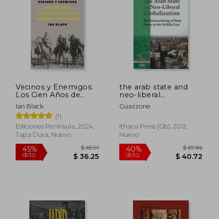
$ 58.61
$ 51
45%
45%
dcto.
dcto.
$ 32.23
$ 28.
Vecinos y Enemigos:
the arab state and
Los Cien Años de
neo-liberal
Conflicto Entre
globalization: the
Ian Black
Guazzone
Israelíes y Palestinos
restructuring of state
(1)
power in the middle
east (en Inglés)
Ediciones Península, 2024,
Ithaca Press (gb), 2012,
Tapa Dura, Nuevo
Nuevo