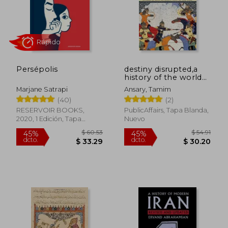
Persépolis
destiny disrupted,a
history of the world
through islamic eyes
Marjane Satrapi
Ansary, Tamim
(en Inglés)
Rápido
(40)
(2)
RESERVOIR BOOKS,
PublicAffairs, Tapa Blanda,
2020, 1 Edición, Tapa
Nuevo
Blanda, Nuevo
$ 60.53
$ 54
45%
45%
dcto.
dcto.
$ 33.29
$ 30.