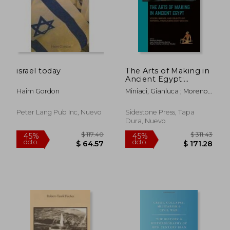
israel today
The Arts of Making in
Ancient Egypt:
Voices, Images, and
Haim Gordon
Miniaci, Gianluca ; Moreno
Objects of Material
Garcia, Juan Carlos ;
Producers 2000-1550
Quirke, Stephen
BC (en Inglés)
Peter Lang Pub Inc, Nuevo
Sidestone Press, Tapa
Dura, Nuevo
$ 42.71
$ 167
40%
45%
dcto.
dcto.
$ 25.63
$ 92.