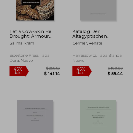
$ 188.11
$ 260.
45%
45%
dcto.
dcto.
$ 103.46
$ 143.
Let a Cow-Skin Be
Katalog Der
Brought: Armour,
Altagyptischen
Chariots and Other
Pflanzenreste Der
Salima Ikram
Germer, Renate
Leather Remains
Berliner Museen (en
from Tutankhamun's
Alemán)
Tomb (en Inglés)
Sidestone Press, Tapa
Harrassowitz, Tapa Blanda,
Dura, Nuevo
Nuevo