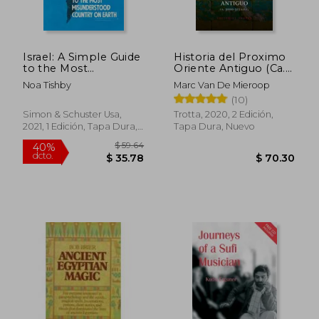
Israel: A Simple Guide
Historia del Proximo
to the Most
Oriente Antiguo (Ca.
Misunderstood
3000-323 A. N. E. )
Noa Tishby
Marc Van De Mieroop
Country on Earth (en
(10)
Inglés)
Simon & Schuster Usa,
Trotta, 2020, 2 Edición,
2021, 1 Edición, Tapa Dura,
Tapa Dura, Nuevo
$ 43.51
$ 50.
45%
40%
Nuevo
dcto.
dcto.
$ 23.93
$ 30.