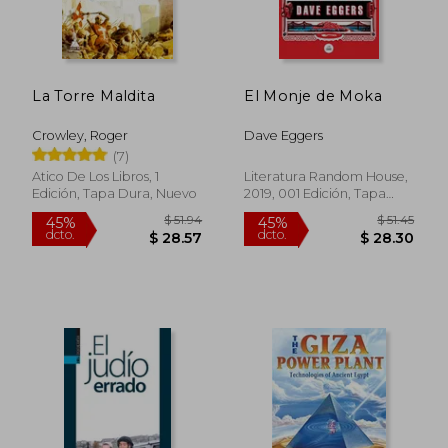
La Torre Maldita
El Monje de Moka
$ 51.94
$ 61.
45%
45%
dcto.
dcto.
$ 28.57
$ 33.
Crowley, Roger
Dave Eggers
(7)
Atico De Los Libros, 1
Literatura Random House,
Edición, Tapa Dura, Nuevo
2019, 001 Edición, Tapa
Blanda, Nuevo