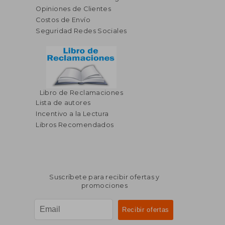
Opiniones de Clientes
Costos de Envío
Seguridad Redes Sociales
Libro de Reclamaciones
$ 129.15
$ 98.
45%
45%
Lista de autores
dcto.
dcto.
$ 71.03
$ 54.
Incentivo a la Lectura
Libros Recomendados
Suscríbete para recibir ofertas y
promociones