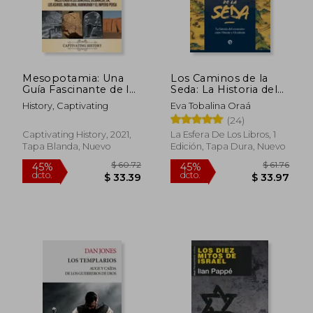
$ 66.39
$ 40.
40%
45%
dcto.
dcto.
$ 39.83
$ 22.
Mesopotamia: Una
Los Caminos de la
Guía Fascinante de la
Seda: La Historia del
Historia y las
Encuentro Entre
History, Captivating
Eva Tobalina Oraá
Civilizaciones de la
Oriente y Occidente
(24)
Antigua
Mesopotamia,
Captivating History, 2021,
La Esfera De Los Libros, 1
Incluyendo a los
Tapa Blanda, Nuevo
Edición, Tapa Dura, Nuevo
Sumerios, Gilgamesh,
ur, los Asirios,
Babilonia,
Hammurabi y el
Imperio Persa