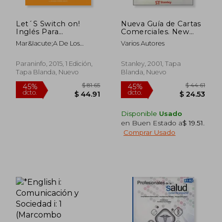
Let´S Switch on!
Nueva Guía de Cartas
Inglés Para
Comerciales. New
Electricidad y
Guide to Business
Mar&Iacute;A De Los
Varios Autores
Electrónica
Letters. Inglés-
Milagros Esteban
(Electricidad
Español/English-
Garc&Iacute;A
Electronica)
Spanish (en Inglés)
Paraninfo, 2015, 1 Edición,
Stanley, 2001, Tapa
Tapa Blanda, Nuevo
Blanda, Nuevo
Disponible
Usado
en Buen Estado a
$ 19.51
.
Comprar Usado
$ 56.30
$ 75
45%
45%
dcto.
dcto.
$ 30.96
$ 41.