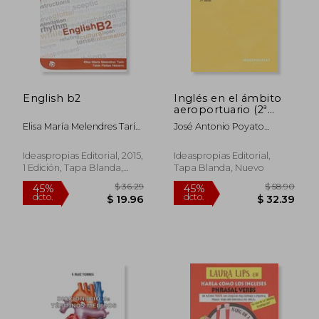
English b2
Inglés en el ámbito
aeroportuario (2ª
edición) (Transporte y
Elisa María Melendres Tarín
José Antonio Poyato
mantenimiento de
Y Taide Fleitas Navarro
Moreira
vehículos)
Ideaspropias Editorial, 2015,
Ideaspropias Editorial,
1 Edición, Tapa Blanda,
Tapa Blanda, Nuevo
Usado
$ 60.83
$ 67.
45%
45%
dcto.
dcto.
$ 33.46
$ 37.