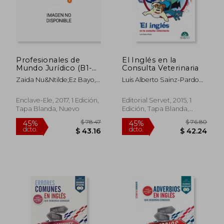
$ 54.19
$ 18.
Profesionales de
El Inglés en la
Mundo Jurídico (B1-
Consulta Veterinaria
B2)
Zaida Nu&Ntilde;Ez Bayo,
Luis Alberto Sainz-Pardo
Jairo J. Garc&Iacute;A
Clares
S&Aacute;Nchez, Manuel
Enclave-Ele, 2017, 1 Edición,
Editorial Servet, 2015, 1
Mart&Iacute;
Tapa Blanda, Nuevo
Edición, Tapa Blanda,
S&Aacute;Nchez Sara
Nuevo
Fern&Aacute;Ndez
G&Oacute;Miz