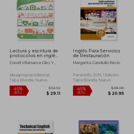
$ 52.92
$ 47
45%
45%
dcto.
dcto.
$ 29.11
$ 25.
Lectura y escritura de
Inglés Para Servicios
protocolos en inglés
de Restauración
de apoyo a la
David Villanueva Glez Y
Margarita Gandullo Recio
atención telefónica
Alejandra Henríque Roncal
en un servicio de
Alejandra I. Souto Moure
emergencias 112:
Ideaspropias Editorial,
Paraninfo, 2015, 1 Edición,
Comprensión y
Tapa Blanda, Nuevo
Tapa Blanda, Nuevo
puesta en marcha de
planes operativos
(Seguridad y medio
ambiente)