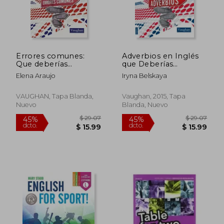
$ 78.47
$ 76.
45%
45%
dcto.
dcto.
$ 43.16
$ 42.
Errores comunes:
Adverbios en Inglés
Que deberías
que Deberías
conocer
Conocer
Elena Araujo
Iryna Belskaya
VAUGHAN, Tapa Blanda,
Vaughan, 2015, Tapa
Nuevo
Blanda, Nuevo