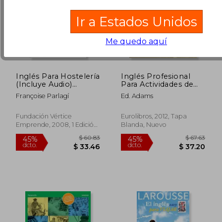
Ir a Estados Unidos
Me quedo aquí
Inglés Para Hostelería
Inglés Profesional
(Incluye Audio)
Para Actividades de
(Idiomas)
Venta: Certificado de
Françoise Parlagí
Ed. Adams
Profesionalidad
Actividades de Venta
Fundación Vértice
Eurolibros, 2012, Tapa
Emprende, 2008, 1 Edición,
Blanda, Nuevo
Tapa Blanda,
Usado
$ 52.92
$ 38.
45%
45%
dcto.
dcto.
$ 29.11
$ 20.