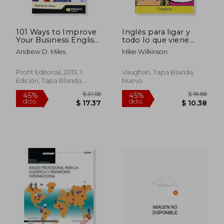
101 Ways to Improve
Inglés para ligar y
Your Business English
todo lo que viene
(en Inglés)
después
Andrew D. Miles
Mike Wilkinson
Profit Editorial, 2013, 1
Vaughan, Tapa Blanda,
Edición, Tapa Blanda,
Nuevo
Nuevo
$ 55.26
$ 36.
45%
45%
dcto.
dcto.
$ 30.39
$ 19.