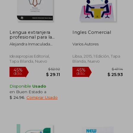
Lengua extranjera
Ingles Comercial
profesional para la
gestión administrativa
Alejandra Inmaculada
Varios Autores
en la relación con el
Souto Moure
cliente:
Comunicación oral y
Ideaspropias Editorial,
Libsa, 2015, 1 Edición, Tapa
documentación
Tapa Blanda, Nuevo
Blanda, Nuevo
comercial en inglés
(Administración y
gestión)
Disponible
Usado
en Buen Estado a
$ 24.96
.
Comprar Usado