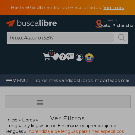
Hasta 60% dto en libros seleccionados
Ver más
Enviar a
Quito, Pichincha
0
MENÚ
Libros más vendidos
Libros importados más v
=
Ver Filtros
Inicio
Libros
Lenguaje y lingüística
Enseñanza y aprendizaje de
lenguas
Aprendizaje de lenguas para fines específicos