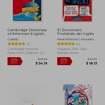
Cambridge Dictionary
El Diccionario
of American English
Prohibido del Inglés
Camb Dict American
Cassidy
Mark Mckinnon; Almudena
eng With cd 2ed (en
Sáiz García
(1)
(2)
Inglés)
Cambridge University
Vaughan, 2015, Tapa
Press, 2007, 2 Edición, CD-
Blanda, Nuevo
ROM, Nuevo
$ 98.54
$ 32.
45%
45%
dcto.
dcto.