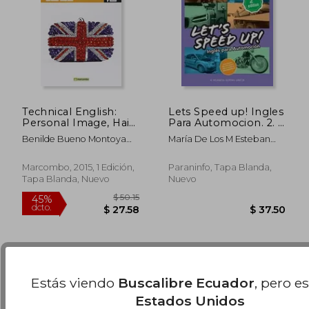
Technical English:
Lets Speed up! Ingles
Personal Image, Hair
Para Automocion. 2. ª
and Beauty
Edicion
Benilde Bueno Montoya
María De Los M Esteban
Alma
García
$ 852.52
$ 62.
45%
45%
Marcombo, 2015, 1 Edición,
Paraninfo, Tapa Blanda,
dcto.
dcto.
$ 468.89
$ 34.
Tapa Blanda, Nuevo
Nuevo
Estás viendo
Buscalibre Ecuador
, pero e
Estados Unidos