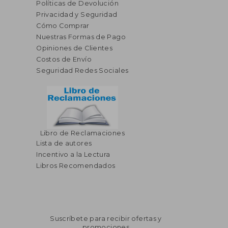
Políticas de Devolución
Privacidad y Seguridad
Cómo Comprar
Nuestras Formas de Pago
Opiniones de Clientes
Costos de Envío
Seguridad Redes Sociales
Libro de Reclamaciones
$ 45.07
$ 55.
Lista de autores
45%
45%
dcto.
dcto.
$ 24.79
$ 30.
Incentivo a la Lectura
Libros Recomendados
Suscríbete para recibir ofertas y
promociones