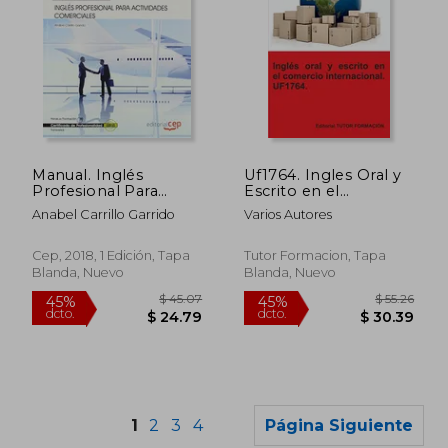
$ 58.90
45%
dcto.
$ 32.39
$ 10.
Manual. Inglés
Uf1764. Ingles Oral y
Profesional Para
Escrito en el
Actividades
Comercio
Anabel Carrillo Garrido
Varios Autores
Comerciales
Internacional
(Mf1002_2:
Transversal).
Cep, 2018, 1 Edición, Tapa
Tutor Formacion, Tapa
Certificados de
Blanda, Nuevo
Blanda, Nuevo
Profesionalidad
1
2
3
4
Página Siguiente