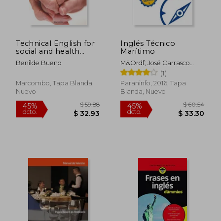
Technical English for
Inglés Técnico
social and health
Marítimo
carers (MARCOMBO
Benilde Bueno
M&Ordf; José Carrasco
FORMACIÓN)
$ 38.80
$ 44.
Cabrera
45%
45%
(1)
dcto.
dcto.
$ 21.34
$ 24.
Marcombo, Tapa Blanda,
Paraninfo, 2016, Tapa
Nuevo
Blanda, Nuevo