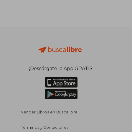
¡Descárgate la App GRATIS!
$ 45.
45%
dcto.
$ 33.96
$ 25.
Vender Libros en Buscalibre
Términos y Condiciones