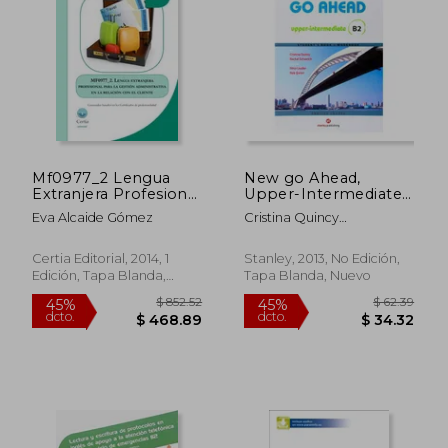
$ 52.29
$ 78.
45%
45%
dcto.
dcto.
$ 28.76
$ 43.
Mf0977_2 Lengua
New go Ahead,
Extranjera Profesional
Upper-Intermediate
Para la Gestión
b2. Student's Book +
Eva Alcaide Gómez
Cristina Quincy
Administrativa en la
Workbook (en Inglés)
Avilés,Rachel
Relación con el
Schweich,Nina Lauder
Cliente
Certia Editorial, 2014, 1
Stanley, 2013, No Edición,
Edición, Tapa Blanda,
Tapa Blanda, Nuevo
Usado