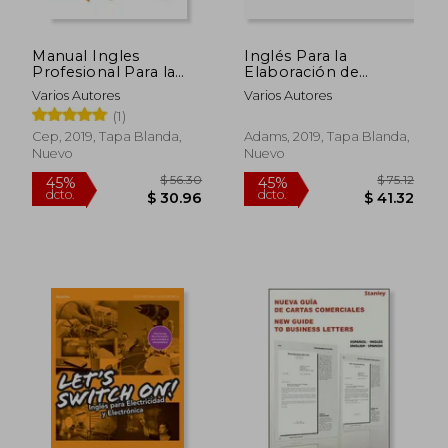
Manual Ingles
Inglés Para la
Profesional Para la
Elaboración de
Logistica y
Documentos
Varios Autores
Varios Autores
Transporte
(1)
Internacional
Cep, 2019, Tapa Blanda,
Adams, 2019, Tapa Blanda,
Nuevo
Nuevo
$ 31.58
$ 18
45%
45%
dcto.
dcto.
$ 17.37
$ 10.