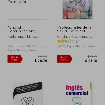
*English i:
Profesionales de la
Comunicación y
Salud: Libro del
Sociedad i: 1
Alumno + Cuaderno
Maria Mu&Ntilde;Oz;
Garcia Arriola, Manuel;
(Marcombo
de Actividades + Audio
Benilde Bueno
Morris Garcia, Emily
(1)
Formación)
de
Katherine
Marcombo, 2014, 1 Edición,
, 2019, Tapa Blanda, Nuevo
Tapa Blanda, Nuevo
$ 81.65
$ 44.
45%
45%
dcto.
dcto.
$ 44.91
$ 24.