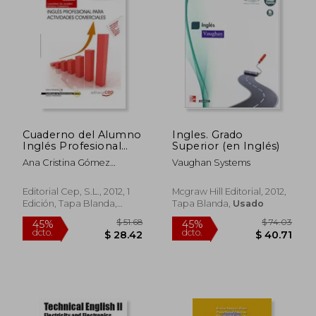
dcto.
dcto.
$ 19.96
$ 32.
Cuaderno del Alumno
Ingles. Grado
Inglés Profesional
Superior (en Inglés)
Para Actividades
Ana Cristina Gómez
Vaughan Systems
Comerciales
Monsalve
(Mf1002_2:
Transversal).
Editorial Cep, S.L., 2012, 1
Mcgraw Hill Editorial, 2012,
Certificados de
Edición, Tapa Blanda,
Tapa Blanda,
Usado
Profesionalidad (cp -
Usado
Certificado
Profesionalidad)