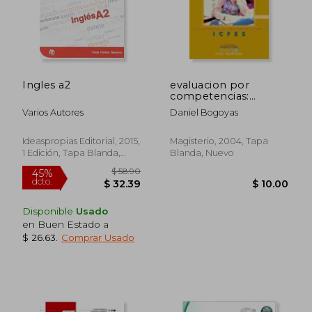
Ingles a2
evaluacion por
competencias:
lenguaje, idioma
Varios Autores
Daniel Bogoyas
extranjero - ingles:
evolucion de las
pruebas de estado
Ideaspropias Editorial, 2015,
Magisterio, 2004, Tapa
1 Edición, Tapa Blanda,
Blanda, Nuevo
Nuevo
Disponible
Usado
en Buen Estado a
$ 26.63
.
Comprar Usado
$ 36.29
$ 58.
45%
45%