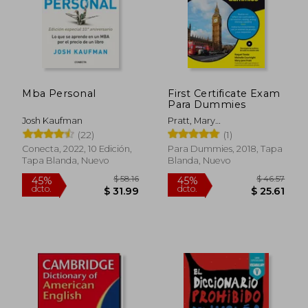
Mba Personal
First Certificate Exam
Para Dummies
Josh Kaufman
Pratt, Mary
Jane,Courtright,
(22)
(1)
Michelle,Tonda, Raquel
Conecta, 2022, 10 Edición,
Para Dummies, 2018, Tapa
Tapa Blanda, Nuevo
Blanda, Nuevo
$ 58.16
$ 46.
45%
45%
dcto.
dcto.
$ 31.99
$ 25.