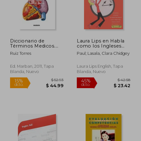
Diccionario de
Laura Lips en Habla
Términos Medicos.
como los Ingleses
Ingles-Español.
"Phrasal Verbs" B1 -
Ruiz Torres
Paul; Lasala, Clara Chidgey
Español-Ingles
NÂº1: El caso de la
canguro desaparecida
Ed. Marban, 2011, Tapa
Laura Lips English, Tapa
Blanda, Nuevo
Blanda, Nuevo
$ 85.52
$ 36.
45%
45%
dcto.
dcto.
$ 47.03
$ 19.