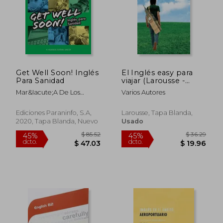
Get Well Soon! Inglés
El Inglés easy para
Para Sanidad
viajar (Larousse -
Lengua Inglesa -
Mar&Iacute;A De Los
Varios Autores
Manuales Prácticos)
Milagros Esteban
Garc&Iacute;A
Ediciones Paraninfo, S.A,
Larousse, Tapa Blanda,
2020, Tapa Blanda, Nuevo
Usado
$ 50.15
45%
dcto.
$ 27.58
$ 37.