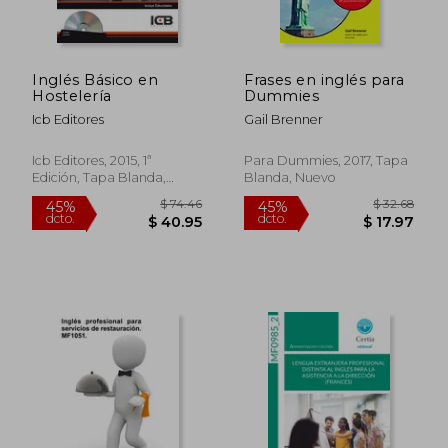
Inglés Básico en
Frases en inglés para
Hostelería
Dummies
Icb Editores
Gail Brenner
Icb Editores, 2015, 1ª
Para Dummies, 2017, Tapa
Edición, Tapa Blanda,
Blanda, Nuevo
$ 59.88
$ 60.
45%
45%
Nuevo
dcto.
dcto.
$ 32.93
$ 33.