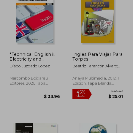
$ 52.93
$ 42.
15%
45%
dcto.
dcto.
$ 44.99
$ 23.
*Technical English ii.
Ingles Para Viajar Para
Electricity and
Torpes
Electronics
Diego Juzgado Lopez
Beatriz Tarancón Álvaro;
Mari Cruz Dulce Bermejo;
María Pascual Cabrerizo
Marcombo Boixareu
Anaya Multimedia, 2012, 1
Editores, 2021, Tapa
Edición, Tapa Blanda,
Blanda, Nuevo
Nuevo