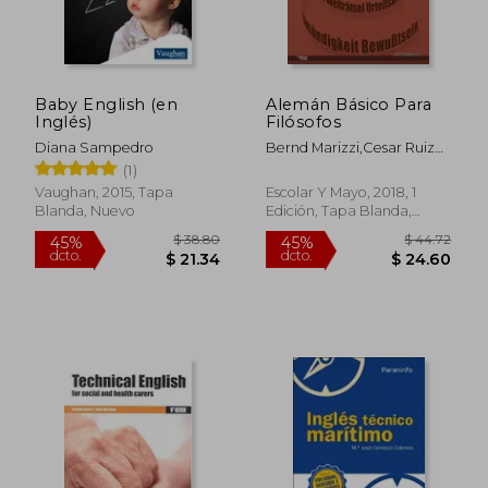
Baby English (en
Alemán Básico Para
$ 25.17
$ 38.
45%
45%
Inglés)
Filósofos
dcto.
dcto.
$ 13.85
$ 20.
Diana Sampedro
Bernd Marizzi,Cesar Ruiz
Sanjuan
(1)
Vaughan, 2015, Tapa
Escolar Y Mayo, 2018, 1
Blanda, Nuevo
Edición, Tapa Blanda,
Nuevo