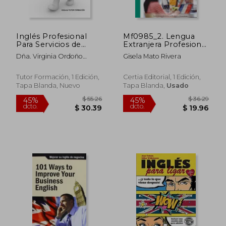
Inglés Profesional
Mf0985_2. Lengua
Para Servicios de
Extranjera Profesional
Restauración. Mf1051.
Distinta al Inglés Para
Dña. Virginia Ordoño
Gisela Mato Rivera
la Asistencia a la
Bernier
Dirección (Francés)
(en Inglés)
Tutor Formación, 1 Edición,
Certia Editorial, 1 Edición,
Tapa Blanda, Nuevo
Tapa Blanda,
Usado
$ 74.46
$ 32.
45%
45%
dcto.
dcto.
$ 40.95
$ 17.