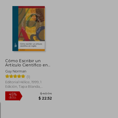
$ 52.93
$ 72.11
45%
dcto.
$ 44.99
$ 39.66
Cómo Escribir un
Artículo Científico en
Inglés
Guy Norman
(1)
Editorial Hélice, 1999, 1
Edición, Tapa Blanda,
Nuevo