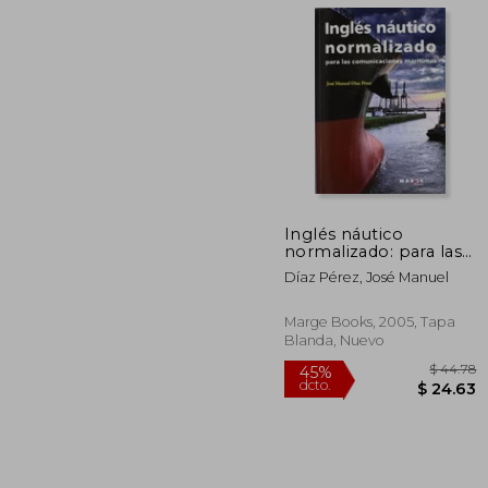
$
45%
dcto.
$ 
Inglés náutico
normalizado: para las
comunicaciones
Díaz Pérez, José Manuel
marítimas
Marge Books, 2005, Tapa
Blanda, Nuevo