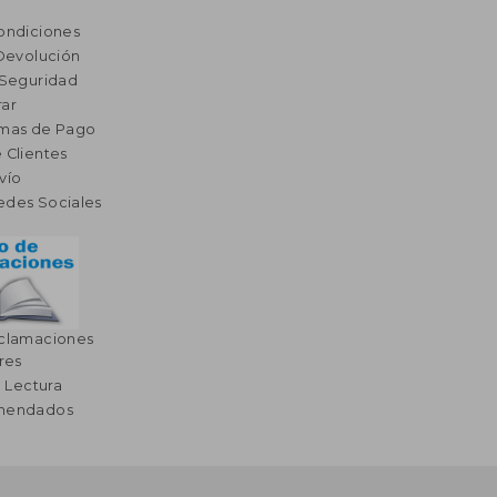
ondiciones
 Devolución
 Seguridad
ar
rmas de Pago
 Clientes
vío
edes Sociales
eclamaciones
res
a Lectura
omendados