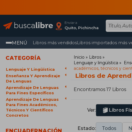
Enviar a
Quito, Pichincha
MENÚ
Libros más vendidos
Libros importados más v
Inicio
Libros
CATEGORÍA
Lenguaje y lingüística
Ens
académicos, técnicos y cient
Lenguaje Y Lingüística
Libros de Aprendi
Enseñanza Y Aprendizaje
De Lenguas
Aprendizaje De Lenguas
Encontramos 17 Libros
Para Fines Específicos
Aprendizaje De Lenguas
Para Fines Académicos,
Ver:
Libros Fí
Técnicos Y Científicos
Concretos
Estado:
Todos
N
ENCUADERNACIÓN