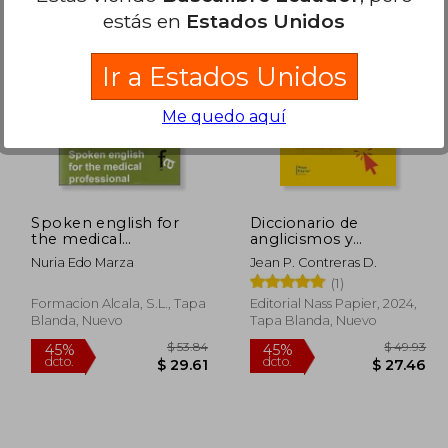
estás en
Estados Unidos
Ir a Estados Unidos
 53.33
$ 23.52
15%
45%
dcto.
dcto.
29.33
$ 19.99
Me quedo aquí
Spoken english for
Diccionario de
the medical
anglicismos y
professional
extranjerismos para
Nuria Edo Marza
Jean P. Contreras D.
(Administracion -
creadores digitales
(1)
Empresa)
Formacion Alcala, S.L., Tapa
Editorial Nass Papier, 2024,
Blanda, Nuevo
Tapa Blanda, Nuevo