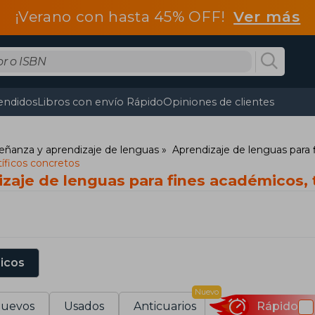
¡Verano con hasta 45% OFF!
Ver más
endidos
Libros con envío Rápido
Opiniones de clientes
eñanza y aprendizaje de lenguas
Aprendizaje de lenguas para 
íficos concretos
zaje de lenguas para fines académicos, t
sicos
Nuevo
uevos
Usados
Anticuarios
Rápido