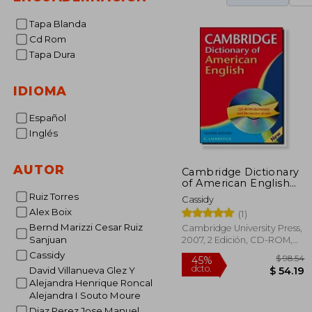
Tapa Blanda
Cd Rom
Tapa Dura
IDIOMA
Español
Inglés
AUTOR
Cambridge Dictionary
of American English
Camb Dict American
Ruiz Torres
Cassidy
eng With cd 2ed (en
Alex Boix
(1)
Inglés)
Bernd Marizzi Cesar Ruiz
Cambridge University Press,
Sanjuan
2007, 2 Edición, CD-ROM,
Nuevo
Cassidy
David Villanueva Glez Y
Alejandra Henrique Roncal
Alejandra I Souto Moure
Diaz Perez Jose Manuel