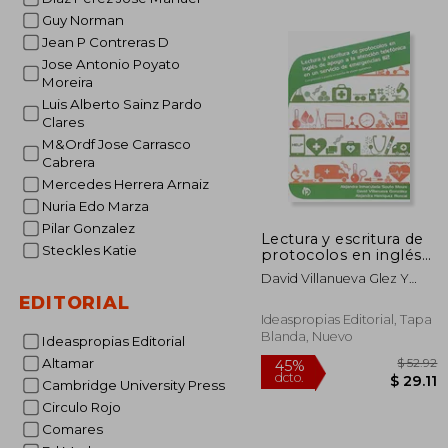
$
45%
Guy Norman
dcto.
$ 
Jean P Contreras D
Jose Antonio Poyato
Moreira
Luis Alberto Sainz Pardo
Clares
M&Ordf Jose Carrasco
Cabrera
Mercedes Herrera Arnaiz
Nuria Edo Marza
Pilar Gonzalez
Lectura y escritura de
Steckles Katie
protocolos en inglés
de apoyo a la atención
David Villanueva Glez Y
telefónica en un
Alejandra Henríque Roncal
EDITORIAL
servicio de
Alejandra I. Souto Moure
emergencias 112:
Ideaspropias Editorial, Tapa
Comprensión y
Blanda, Nuevo
Ideaspropias Editorial
puesta en marcha de
Altamar
planes operativos
(Seguridad y medio
Cambridge University Press
ambiente)
Circulo Rojo
Comares