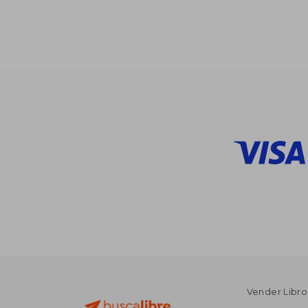
$
45%
dcto.
$ 
Vender Libro