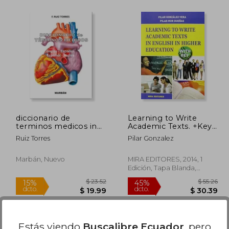
 52.92
$ 58.90
45%
15%
dcto.
dcto.
 29.11
$ 32.39
diccionario de
Learning to Write
terminos medicos ing-
Academic Texts. +Key
esp esp-ing (bolsillo
(en Inglés)
Ruiz Torres
Pilar Gonzalez
13)
Marbán, Nuevo
MIRA EDITORES, 2014, 1
Edición, Tapa Blanda,
Nuevo
Estás viendo
Buscalibre Ecuador
, pero