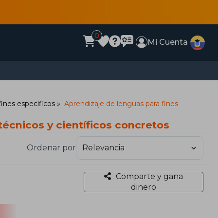
0
Mi Cuenta
fines específicos
Aprendizaje de lenguas para fines
écnicos y científicos concretos
Ordenar por
Comparte y gana
dinero