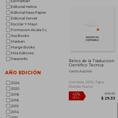
Ed Marban
Editorial Helice
Editorial Nass Papier
$
45%
Editorial Servet
dcto.
$
Escolar Y Mayo
Formacion Alcala S L
Ilus Books
Marban
Marge Books
Mira Editores
Paraninfo
Retos de la Traduccion
Cientifico Tecnica
Varios Autores
AÑO EDICIÓN
Comares, 2020, Tapa
2024
Blanda, Nuevo
2020
2018
2016
2015
2014
2011