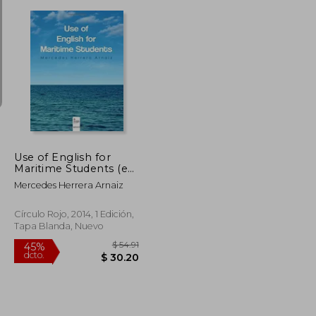
$ 55.26
$ 40.94
45%
dcto.
$ 30.39
$ 22.52
Use of English for
Maritime Students (en
Inglés)
Mercedes Herrera Arnaiz
Círculo Rojo, 2014, 1 Edición,
Tapa Blanda, Nuevo