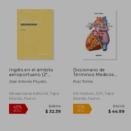
 98.54
$ 76.80
45%
45%
dcto.
dcto.
54.19
$ 42.24
Inglés en el ámbito
Diccionario de
aeroportuario (2ª
Términos Medicos.
edición) (Transporte y
Ingles-Español.
José Antonio Poyato
Ruiz Torres
mantenimiento de
Español-Ingles
Moreira
vehículos)
Ideaspropias Editorial, Tapa
Ed. Marban, 2011, Tapa
Blanda, Nuevo
Blanda, Nuevo