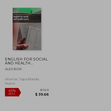
$ 44.72
$ 60.54
45%
dcto.
$ 24.60
$ 33.30
ENGLISH FOR SOCIAL
AND HEALTH
CARERES
ALEX BOIX
Altamar, Tapa Blanda,
Nuevo