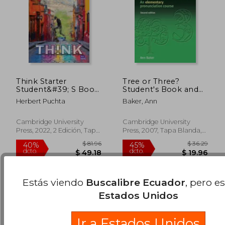
Think Starter
Tree or Three?
Student&#39; S Book
Student's Book and
and Workbook With
Audio CD: An
Herbert Puchta
Baker, Ann
Digital Pack Combo a
Elementary
British English (en
Pronunciation Course
$ 39.96
$ 113
40%
40%
Inglés)
[With 3 CDs] (en
Cambridge University
Cambridge University
dcto.
dcto.
$ 23.98
$ 68.
Inglés)
Press, 2022, 2 Edición, Tapa
Press, 2007, Tapa Blanda,
Blanda, Nuevo
Usado
Estás viendo
Buscalibre Ecuador
, pero e
Estados Unidos
Ir a Estados Unidos