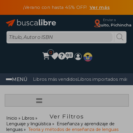
¡Verano con hasta 45% OFF!
Ver más
Enviar a
Quito, Pichincha
0
MENÚ
Libros más vendidos
Libros importados más v
=
Ver Filtros
Inicio
Libros
Lenguaje y lingüística
Enseñanza y aprendizaje de
lenguas
Teoría y métodos de enseñanza de lenguas