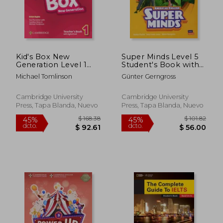
dcto.
dcto.
$ 66.50
$ 22.
Kid's Box New
Super Minds Level 5
Generation Level 1
Student's Book with
Teacher's Book with
eBook American
Michael Tomlinson
Günter Gerngross
Digital Pack British
English (en Inglés)
English (en Inglés)
Cambridge University
Cambridge University
Press, Tapa Blanda, Nuevo
Press, Tapa Blanda, Nuevo