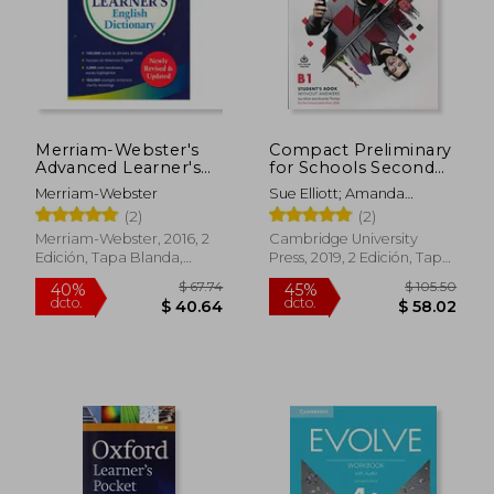
Merriam-Webster's
Compact Preliminary
Advanced Learner's
for Schools Second
English Dictionary,
Edition. Student's
Merriam-Webster
Sue Elliott; Amanda
new Edition, 2017
Book Without
Thomas
(2)
(2)
Copyright, (Trade
Answers With Online
Paperback) (en
Practice (en Inglés)
Merriam-Webster, 2016, 2
Cambridge University
Inglés)
Edición, Tapa Blanda,
Press, 2019, 2 Edición, Tapa
Nuevo
Blanda, Nuevo
$ 67.74
$ 105.
40%
45%
dcto.
dcto.
$ 40.64
$ 58.