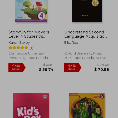
Storyfun for Movers
Understand Second
Level 4 Student's
Language Acquisition
Book with Online
2nd Edition (Oxford
Karen Saxby
Ellis, Rod
Activities and Home
Applied Linguistics)
(1)
Fun Booklet 4 (en
(en Inglés)
Inglés)
Cambridge University
Oxford University Press,
Press, 2017, Tapa Blanda,
2015, Tapa Blanda, Nuevo
Nuevo
$ 110.84
$ 37.
40%
40%