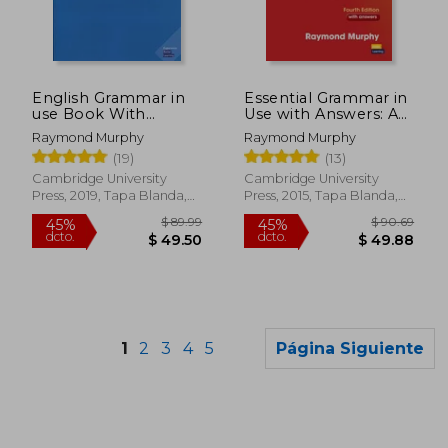
$ 66.81
$ 129.
45%
45%
dcto.
dcto.
$ 36.74
$ 70.
English Grammar in
Essential Grammar in
use Book With
Use with Answers: A
Answers: A Self-Study
Self-Study Reference
Raymond Murphy
Raymond Murphy
Reference and
and Practice Book for
(19)
(13)
Practice Book for
Elementary Learners
Intermediate
of English (en Inglés)
Cambridge University
Cambridge University
Learners of English
Press, 2019, Tapa Blanda,
Press, 2015, Tapa Blanda,
(en Inglés)
Nuevo
Nuevo
1
2
3
4
5
Página Siguiente