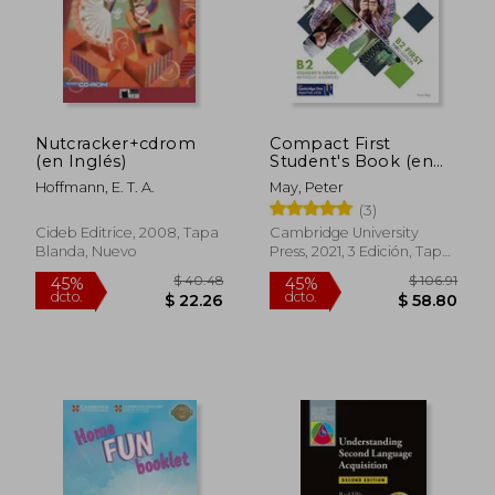
Nutcracker+cdrom
Compact First
(en Inglés)
Student's Book (en
Inglés)
Hoffmann, E. T. A.
May, Peter
(3)
Cideb Editrice, 2008, Tapa
Cambridge University
Blanda, Nuevo
Press, 2021, 3 Edición, Tapa
Blanda, Nuevo
$ 37.21
$ 91
40%
45%
dcto.
dcto.
$ 22.33
$ 50.