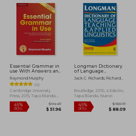
Essential Grammar in
Longman Dictionary
use With Answers and
of Language
Interactive : A Self-
Teaching and Applied
Raymond Murphy
Jack C. Richards; Richard
Study Reference and
Linguistics (en Inglés)
W. Schmidt
(4)
Practice Book for
Elementary Learners
Cambridge University
Routledge, 2010, 4 Edición,
of English (en Inglés)
Press, 2015, Tapa Blanda,
Tapa Blanda, Nuevo
Nuevo
$ 109.83
$ 109.
45%
45%