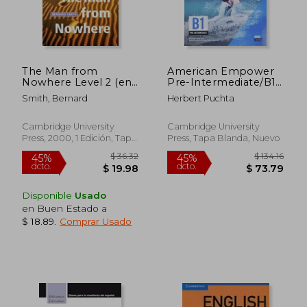
$ 81.91
$ 97.
45%
45%
dcto.
dcto.
$ 45.05
$ 53.
The Man from
American Empower
Nowhere Level 2 (en
Pre-Intermediate/B1
Inglés)
Student's Book with
Smith, Bernard
Herbert Puchta
Digital Pack (en
Inglés)
Cambridge University
Cambridge University
Press, 2000, 1 Edición, Tapa
Press, Tapa Blanda, Nuevo
Blanda, Nuevo
Disponible
Usado
en Buen Estado a
$ 18.89
.
Comprar Usado