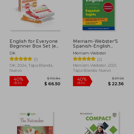
English for Everyone
Merriam-Webster'S
Beginner Box Set (en
Spanish-English
Inglés)
Dictionary
DK
Merriam-Webster
(1)
(2)
DK, 2024, Tapa Blanda,
Merriam-Webster, 2021,
Nuevo
Tapa Blanda, Nuevo
$ 41.95
$ 42.
45%
45%
dcto.
dcto.
$ 23.07
$ 23.