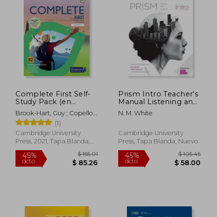
$ 94.47
$ 88.
45%
45%
dcto.
dcto.
$ 51.96
$ 48.
Complete First Self-
Prism Intro Teacher's
Study Pack (en
Manual Listening and
Inglés)
Speaking
Brook-Hart, Guy ; Copello,
N. M. White
Alice ; Passmore, Lucy
(1)
Cambridge University
Cambridge University
Press, 2021, Tapa Blanda,
Press, Tapa Blanda, Nuevo
Nuevo