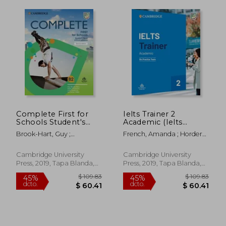
Complete First for
Ielts Trainer 2
Schools Student's
Academic (Ielts
Book Without
Practice Tests) (en
Brook-Hart, Guy ;
French, Amanda ; Hordern,
Answers with Online
Inglés)
Hutchison, Susan ;
Miles ; Bazin, Anethea
Practice (en Inglés)
Passmore, Lucy
Cambridge University
Cambridge University
$ 63.42
$ 43.
45%
45%
Press, 2019, Tapa Blanda,
Press, 2019, Tapa Blanda,
dcto.
dcto.
$ 34.88
$ 23.
Nuevo
Nuevo