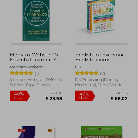
$ 155.01
$ 105.
45%
45%
dcto.
dcto.
$ 85.26
$ 58.
Merriam-Webster´S
English for Everyone
Essential Learner´S
English Idioms,
English Dictionary (en
Vocabulary Builder,
Merriam-Webster
DK
Inglés)
Phrasal Verbs 3 Book
(1)
(2)
box set (en Inglés)
Merriam-Webster, 2010, No
DK Publishing (Dorling
Edición, Tapa Blanda,
Kindersley), Tapa Blanda,
Nuevo
Nuevo