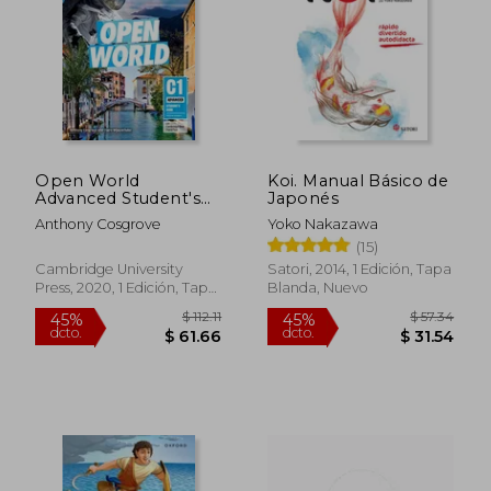
Open World
Koi. Manual Básico de
Advanced Student's
Japonés
Book Without
Anthony Cosgrove
Yoko Nakazawa
Answers (en Inglés)
(15)
$ 64.35
$ 88.
45%
45%
Cambridge University
Satori, 2014, 1 Edición, Tapa
dcto.
dcto.
$ 35.39
$ 48.
Press, 2020, 1 Edición, Tapa
Blanda, Nuevo
Blanda, Nuevo