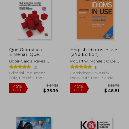
$ 36.32
$ 134
45%
45%
dcto.
dcto.
$ 19.98
$ 73.
Qué Gramática
English Idioms in use
Enseñar, Qué
(2Nd Edition)
Gramática Aprender
Intermediate Book
Llopis-García, Reyes ;
McCarthy, Michael ; O'Dell,
With Answers (en
Espinosa, Juan Manuel Real
Felicity
(2)
(1)
Inglés)
; Campillo, Jose Plácido
Editorial Edinumen S.L.,
Cambridge University
Ruiz
2012, 1 Edición, Tapa
Press, 2017, Tapa Blanda,
Blanda, Nuevo
Nuevo