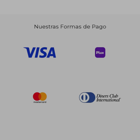
Nuestras Formas de Pago
$ 168.38
$ 101.
45%
45%
dcto.
dcto.
$ 92.61
$ 56.