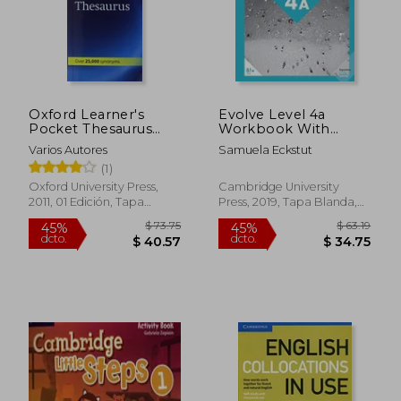
Oxford Learner's
Evolve Level 4a
Pocket Thesaurus
Workbook With
(Oxford Learners
Audio (en Inglés)
Varios Autores
Samuela Eckstut
Pocket Dictionary) -
(1)
9780194752046 (en
Inglés)
Oxford University Press,
Cambridge University
2011, 01 Edición, Tapa
Press, 2019, Tapa Blanda,
Blanda, Nuevo
Nuevo
$ 73.75
$ 63
45%
45%
dcto.
dcto.