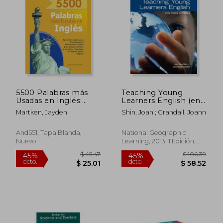
$ 129.95
$ 67.
45%
45%
dcto.
dcto.
$ 71.47
$ 36.
5500 Palabras más
Teaching Young
Usadas en Inglés:
Learners English (en
Aprender Inglés para
Inglés)
Martken, Jayden
Shin, Joan ; Crandall, Joann
Principiantes
Fácilmente-Inglés
para Adultos Básico y
And551, Tapa Blanda,
National Geographic
Practico - Consigue
Nuevo
Learning, 2013, 1 Edición,
un Inglés Fluido Rá
Tapa Blanda, Nuevo