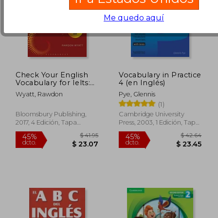
Me quedo aquí
Check Your English
Vocabulary in Practice
Vocabulary for Ielts:
4 (en Inglés)
Essential Words and
Wyatt, Rawdon
Pye, Glennis
Phrases to Help you
(1)
Maximise Your Ielts
Score (en Inglés)
Bloomsbury Publishing,
Cambridge University
2017, 4 Edición, Tapa
Press, 2003, 1 Edición, Tapa
Blanda, Nuevo
Blanda, Nuevo
$ 35.83
$ 99.
45%
45%
dcto.
dcto.
$ 19.71
$ 54.