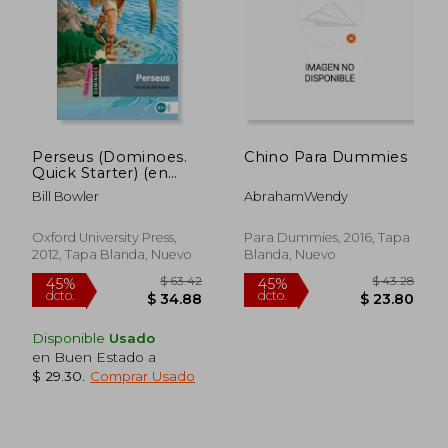
Perseus (Dominoes.
Chino Para Dummies
Quick Starter) (en
Inglés)
Bill Bowler
AbrahamWendy
Oxford University Press,
Para Dummies, 2016, Tapa
2012, Tapa Blanda, Nuevo
Blanda, Nuevo
$ 112.11
$ 57.
45%
45%
dcto.
dcto.
$ 61.66
$ 31.
Disponible
Usado
en Buen Estado a
$ 29.30
.
Comprar Usado