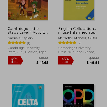
$ 40.57
$ 34.
Cambridge Little
English Collocations
Steps Level 1 Activity
in use Intermediate
Book (en Inglés)
Book With Answers
Gabriela Zapiain
McCarthy, Michael ; O'Dell,
Second Edition
Felicity
(1)
(2)
(Vocabulary in Use)
(en Inglés)
Cambridge University
Cambridge University
Press, 2019, 1 Edición, Tapa
Press, 2017, Tapa Blanda,
Blanda, Nuevo
Nuevo