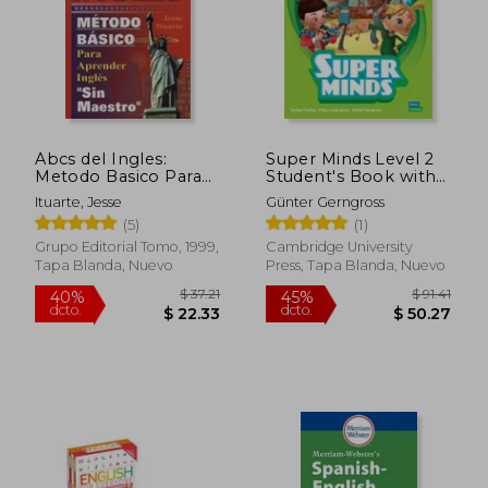
Abcs del Ingles:
Super Minds Level 2
Metodo Basico Para
Student's Book with
Aprender sin Maestro
eBook British English
Ituarte, Jesse
Günter Gerngross
[With eBook] (en
(5)
(1)
Inglés)
Grupo Editorial Tomo, 1999,
Cambridge University
Tapa Blanda, Nuevo
Press, Tapa Blanda, Nuevo
$ 81.96
$ 36.
40%
45%
dcto.
dcto.
$ 49.18
$ 19.