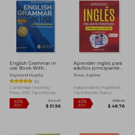
dcto.
dcto.
$ 60.41
$ 60.
English Grammar in
Aprender inglés para
use Book With
adultos principiantes:
Answers and
5 libros en 1: ¡Habla
Raymond Murphy
Towin, Explore
Interactive Ebook: A
inglés en 30 días!
(8)
Self-Study Reference
and Practice Book for
Cambridge University
Independently Published,
Intermediate
Press, 2019, Tapa Blanda,
Tapa Blanda, Nuevo
Learners of English
Nuevo
(en Inglés)