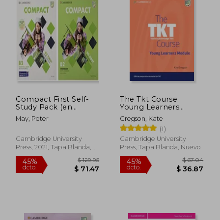
$ 94.47
$ 160.
45%
45%
dcto.
dcto.
$ 51.96
$ 88.
Compact First Self-
The Tkt Course
Study Pack (en
Young Learners
Inglés)
Module (en Inglés)
May, Peter
Gregson, Kate
(1)
Cambridge University
Cambridge University
Press, 2021, Tapa Blanda,
Press, Tapa Blanda, Nuevo
Nuevo