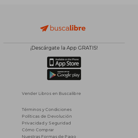
¡Descárgate la App GRATIS!
$ 94.65
$ 129
45%
45%
dcto.
dcto.
$ 52.06
$ 71.
Vender Libros en Buscalibre
Términos y Condiciones
Políticas de Devolución
Privacidad y Seguridad
Cómo Comprar
Nuestras Formas de Pago