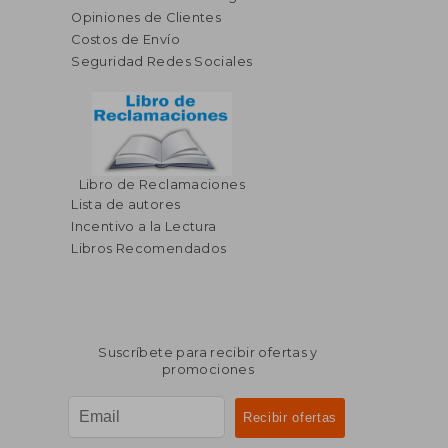
Opiniones de Clientes
Costos de Envío
Seguridad Redes Sociales
Libro de Reclamaciones
$ 89.99
$ 90.
45%
45%
Lista de autores
dcto.
dcto.
$ 49.50
$ 49.
Incentivo a la Lectura
Libros Recomendados
Suscríbete para recibir ofertas y
promociones