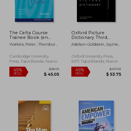
$ 75.73
$ 88.
45%
45%
dcto.
dcto.
$ 41.65
$ 48.
The Celta Course
Oxford Picture
Trainee Book (en
Dictionary Third
Inglés)
Edition: English (en
Watkins, Peter ; Thornbury,
Adelson-Goldstein, Jayme ;
Inglés)
Scott ; Millin, Sandy
Shapiro, Norma
Cambridge University
Oxford University Press,
Press, Tapa Blanda, Nuevo
2017, Tapa Blanda, Nuevo