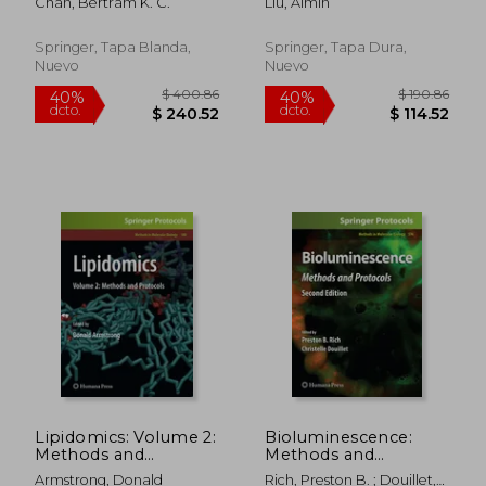
Chan, Bertram K. C.
Liu, Aimin
Inglés)
Springer, Tapa Blanda,
Springer, Tapa Dura,
Nuevo
Nuevo
$ 280.86
$ 280.
40%
40%
dcto.
dcto.
$ 168.52
$ 168.
Lipidomics: Volume 2:
Bioluminescence:
Methods and
Methods and
Protocols (en Inglés)
Protocols (en Inglés)
Armstrong, Donald
Rich, Preston B. ; Douillet,