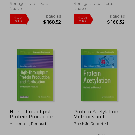
Mehdipour, Parvin
Springer, Tapa Dura,
Springer, Tapa Dura,
Nuevo
Nuevo
$ 175.86
$ 190.
40%
40%
dcto.
dcto.
$ 105.52
$ 114.
High-Throughput
Protein Acetylation:
Protein Production
Methods and
and Purification:
Protocols (en Inglés)
Vincentelli, Renaud
Brosh Jr, Robert M.
Methods and
Protocols (en Inglés)