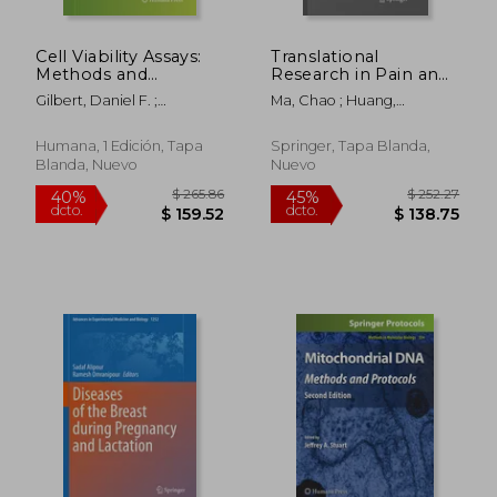
Cell Viability Assays:
Translational
Methods and
Research in Pain and
Protocols (en Inglés)
Itch (en Inglés)
Gilbert, Daniel F. ;
Ma, Chao ; Huang,
Friedrich, Oliver
Yuguang
Humana, 1 Edición, Tapa
Springer, Tapa Blanda,
Blanda, Nuevo
Nuevo
$ 190.86
$ 279.
40%
40%
dcto.
dcto.
$ 114.52
$ 167.