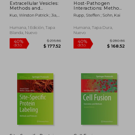
Extracellular Vesicles:
Host-Pathogen
Methods and
Interactions: Methods
Protocols (en Inglés)
and Protocols (en
Kuo, Winston Patrick ; Jia,
Rupp, Steffen ; Sohn, Kai
Inglés)
Shidong
Humana, 1 Edición, Tapa
Humana, Tapa Dura,
Blanda, Nuevo
Nuevo
$ 190.86
$ 280.
40%
40%
dcto.
dcto.
$ 114.52
$ 168.