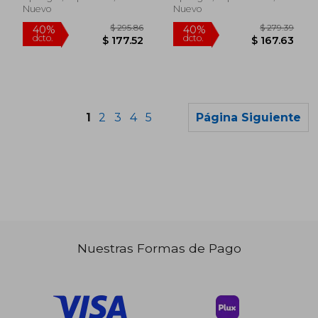
Nuevo
Nuevo
1
2
3
4
5
Página Siguiente
Nuestras Formas de Pago
$ 280.86
$ 280.
40%
40%
dcto.
dcto.
$ 168.52
$ 168.