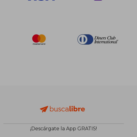
$ 384.39
$ 204.
40%
40%
dcto.
dcto.
$ 230.63
$ 122.
¡Descárgate la App GRATIS!