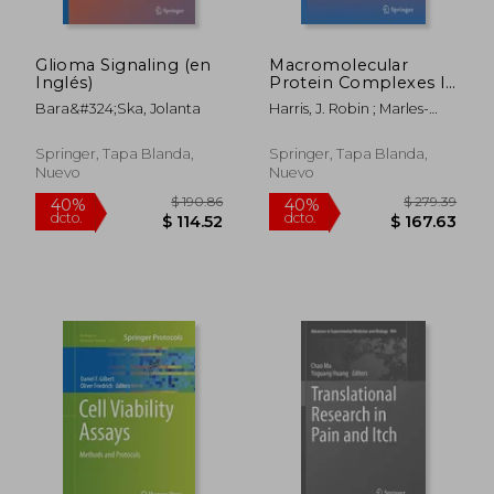
Glioma Signaling (en
Macromolecular
Inglés)
Protein Complexes II:
Structure and
Bara&#324;ska, Jolanta
Harris, J. Robin ; Marles-
Function (en Inglés)
$ 108.36
$ 280.
40%
40%
Wright, Jon
dcto.
dcto.
$ 65.02
$ 168.
Springer, Tapa Blanda,
Springer, Tapa Blanda,
Nuevo
Nuevo