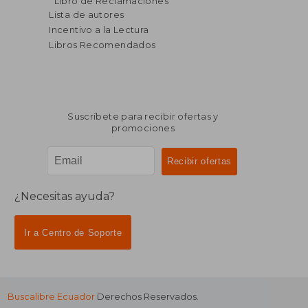
Libro de Reclamaciones
dcto.
dcto.
$ 177.52
$ 167.
Lista de autores
Incentivo a la Lectura
Libros Recomendados
Suscríbete para recibir ofertas y
promociones
¿Necesitas ayuda?
Ir a Centro de Soporte
Buscalibre Ecuador
Derechos Reservados.