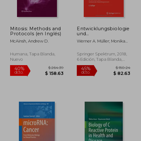
Mitosis: Methods and
Entwicklungsbiologie
Protocols (en Inglés)
und
Reproduktionsbiologie
McAinsh, Andrew D.
Werner A. Müller; Monika
des Menschen und
Hassel
Bedeutender
Modellorganismen
Humana, Tapa Blanda,
Springer Spektrum, 2018,
(en Alemán)
Nuevo
6 Edición, Tapa Blanda,
Nuevo
$ 264.39
$ 150.
40%
45%