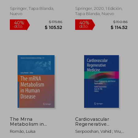
Roelen, Bernard A. J.
Inglés)
Springer, Tapa Blanda,
Springer, 2020, 1 Edición,
Nuevo
Tapa Blanda, Nuevo
$ 400.86
$ 190.
40%
40%
dcto.
dcto.
$ 240.52
$ 114.
The Mrna
Cardiovascular
Metabolism in
Regenerative
Human Disease (en
Medicine: Tissue
Romão, Luísa
Serpooshan, Vahid ; Wu,
Inglés)
Engineering and
Sean M.