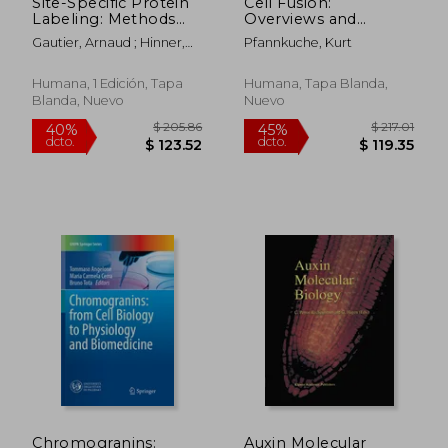
Site-Specific Protein
Cell Fusion:
Labeling: Methods
Overviews and
and Protocols (en
Methods (en Inglés)
Gautier, Arnaud ; Hinner,
Pfannkuche, Kurt
Inglés)
Marlon J.
Humana, 1 Edición, Tapa
Humana, Tapa Blanda,
Blanda, Nuevo
Nuevo
$ 295.86
$ 280.
40%
40%
dcto.
dcto.
$ 177.52
$ 168.
Chromogranins:
Auxin Molecular