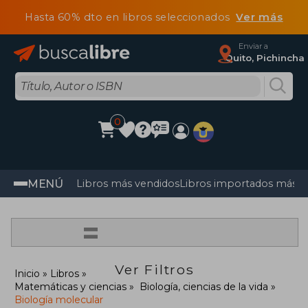
Hasta 60% dto en libros seleccionados
Ver más
Enviar a
Quito, Pichincha
0
MENÚ
Libros más vendidos
Libros importados más v
=
Ver Filtros
Inicio
Libros
Matemáticas y ciencias
Biología, ciencias de la vida
Biología molecular