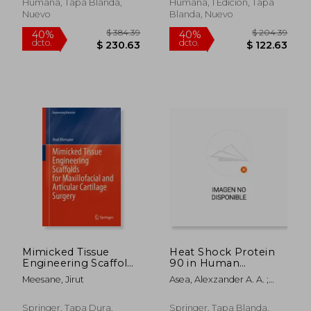
Humana, Tapa Blanda,
Humana, 1 Edición, Tapa
Nuevo
Blanda, Nuevo
$ 265.86
$ 193.
40%
45%
dcto.
dcto.
$ 159.52
$ 106.
Mimicked Tissue
Heat Shock Protein
Engineering Scaffolds
90 in Human
for Maxillofacial and
Diseases and
Meesane, Jirut
Asea, Alexzander A. A. ;
Articular Cartilage
Disorders (en Inglés)
Kaur, Punit
Surgery (en Inglés)
Springer, Tapa Dura,
Springer, Tapa Blanda,