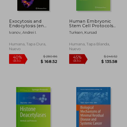
$ 190.86
$ 190.
40%
40%
dcto.
dcto.
$ 114.52
$ 114.
Exocytosis and
Human Embryonic
Endocytosis (en
Stem Cell Protocols
Inglés)
(en Inglés)
Ivanov, Andrei I.
Turksen, Kursad
Humana, Tapa Dura,
Humana, Tapa Blanda,
Nuevo
Nuevo