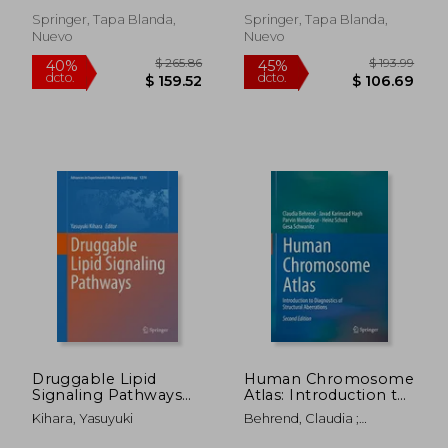
Clinical Applications
(en Inglés)
Springer, Tapa Blanda,
Springer, Tapa Blanda,
Nuevo
Nuevo
$ 264.39
$ 205.
40%
40%
dcto.
dcto.
$ 158.63
$ 123.
Druggable Lipid
Human Chromosome
Signaling Pathways
Atlas: Introduction to
(en Inglés)
Diagnostics of
Kihara, Yasuyuki
Behrend, Claudia ;
Structural Aberrations
Karimzad Hagh, Javad ;
(en Inglés)