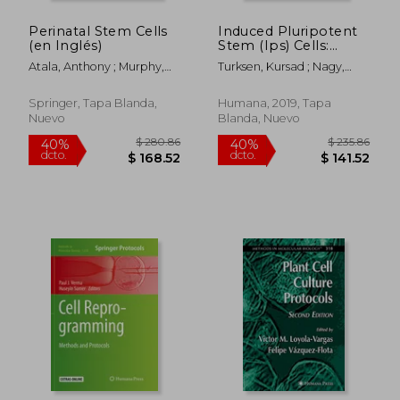
Perinatal Stem Cells
Induced Pluripotent
(en Inglés)
Stem (Ips) Cells:
Methods and
Atala, Anthony ; Murphy,
Turksen, Kursad ; Nagy,
Protocols (en Inglés)
Sean V.
Andras
Springer, Tapa Blanda,
Humana, 2019, Tapa
Nuevo
Blanda, Nuevo
$ 235.86
$ 280.
40%
40%
dcto.
dcto.
$ 141.52
$ 168.