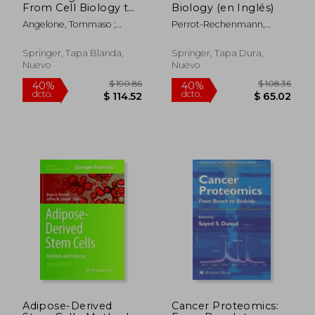
From Cell Biology to
Biology (en Inglés)
Physiology and
Angelone, Tommaso ;
Perrot-Rechenmann,
Biomedicine (en
Cerra, Maria Carmela ;
Cathérine ; Hagen,
Inglés)
Tota, Bruno
Gretchen
Springer, Tapa Blanda,
Springer, Tapa Dura,
Nuevo
Nuevo
Adipose-Derived
Cancer Proteomics:
$ 205.86
$ 217
40%
45%