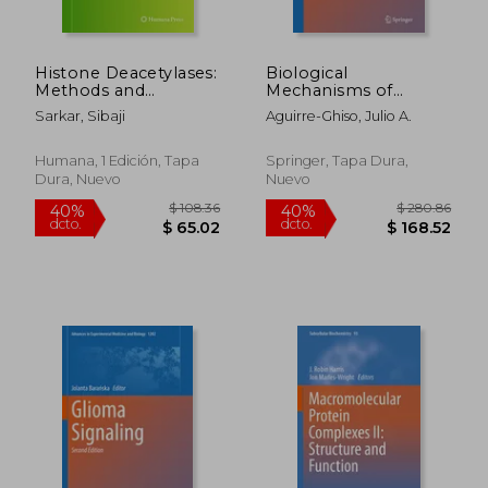
Histone Deacetylases:
Biological
$ 280.86
$ 246.
40%
45%
Methods and
Mechanisms of
dcto.
dcto.
$ 168.52
$ 135.
Protocols (en Inglés)
Minimal Residual
Sarkar, Sibaji
Aguirre-Ghiso, Julio A.
Disease and Systemic
Cancer (en Inglés)
Humana, 1 Edición, Tapa
Springer, Tapa Dura,
Dura, Nuevo
Nuevo