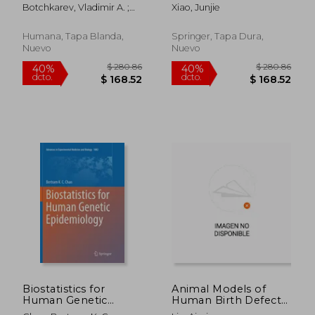
Development and
Diseases (en Inglés)
Botchkarev, Vladimir A. ;
Xiao, Junjie
Regeneration (en
Millar, Sarah E.
Inglés)
Humana, Tapa Blanda,
Springer, Tapa Dura,
Nuevo
Nuevo
$ 235.86
$ 355.
40%
40%
dcto.
dcto.
$ 141.52
$ 213.
Biostatistics for
Animal Models of
Human Genetic
Human Birth Defects
Epidemiology (en
(en Inglés)