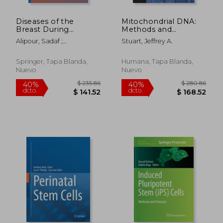
Diseases of the
Mitochondrial DNA:
Breast During
Methods and
Pregnancy and
Protocols (en Inglés)
Alipour, Sadaf ;
Stuart, Jeffrey A.
Lactation (en Inglés)
Omranipour, Ramesh
Springer, Tapa Blanda,
Humana, Tapa Blanda,
Nuevo
Nuevo
$ 265.86
$ 252.
40%
45%
dcto.
dcto.
$ 159.52
$ 138.