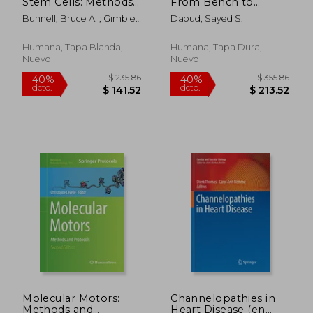
Stem Cells: Methods
From Bench to
dcto.
dcto.
$ 123.52
$ 119.
and Protocols (en
Bedside (en Inglés)
Bunnell, Bruce A. ; Gimble,
Daoud, Sayed S.
Inglés)
Jeffrey M.
Humana, Tapa Blanda,
Humana, Tapa Dura,
Nuevo
Nuevo
Molecular Motors:
Channelopathies in
Methods and
Heart Disease (en