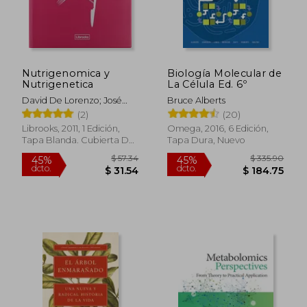
Nutrigenomica y
Biología Molecular de
Nutrigenetica
La Célula Ed. 6º
David De Lorenzo; José
Bruce Alberts
Serrano; Manuel Portero
(2)
(20)
Otín; Reinald Pamplona
Librooks, 2011, 1 Edición,
Omega, 2016, 6 Edición,
Tapa Blanda. Cubierta De
Tapa Dura, Nuevo
Pl&Aa, Nuevo
$ 57.34
$ 335.
45%
45%
dcto.
dcto.
$ 31.54
$ 184.