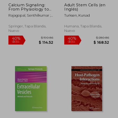
Calcium Signaling:
Adult Stem Cells (en
From Physiology to
Inglés)
Diseases (en Inglés)
Rajagopal, Senthilkumar ;
Turksen, Kursad
Ponnusamy, Murugavel
Springer, Tapa Blanda,
Humana, Tapa Blanda,
Nuevo
Nuevo
$ 217.01
$ 288.
45%
40%
dcto.
dcto.
$ 119.35
$ 173.