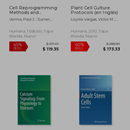
Cell Reprogramming:
Plant Cell Culture
Methods and
Protocols (en Inglés)
Protocols (en Inglés)
Verma, Paul J. ; Sumer,
Loyola-Vargas, Víctor M. ;
Huseyin
Vázquez-Flota, Felipe
Humana, 1 Edición, Tapa
Humana, 2010, Tapa
Blanda, Nuevo
Blanda, Nuevo
$ 280.86
$ 235.
40%
40%
dcto.
dcto.
$ 168.52
$ 141.