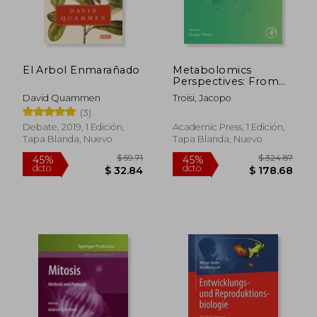
El Arbol Enmarañado
Metabolomics
Perspectives: From
Theory to Practical
David Quammen
Troisi, Jacopo
Application (en
(3)
Inglés)
Debate, 2019, 1 Edición,
Academic Press, 1 Edición,
Tapa Blanda, Nuevo
Tapa Blanda, Nuevo
$ 59.71
$ 324.
45%
45%
dcto.
dcto.
$ 32.84
$ 178.