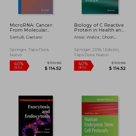
dcto.
dcto.
$ 158.63
$ 82.
MicroRNA: Cancer:
Biology of C Reactive
From Molecular
Protein in Health and
Biology to Clinical
Disease (en Inglés)
Santulli, Gaetano
Ansar, Waliza ; Ghosh,
Practice (en Inglés)
Shyamasree
Springer, Tapa Dura,
Springer, 2016, 1 Edición,
Nuevo
Tapa Dura, Nuevo