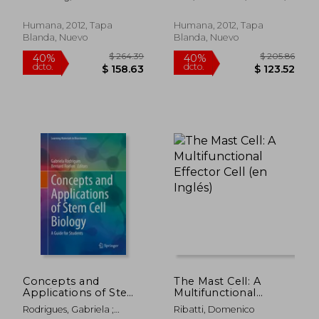
Christelle
Humana, 2012, Tapa
Humana, 2012, Tapa
Blanda, Nuevo
Blanda, Nuevo
$ 280.86
$ 280.
40%
40%
dcto.
dcto.
$ 168.52
$ 168.
Concepts and
The Mast Cell: A
Applications of Stem
Multifunctional
Cell Biology: A Guide
Effector Cell (en
Rodrigues, Gabriela ;
Ribatti, Domenico
for Students (en
Inglés)