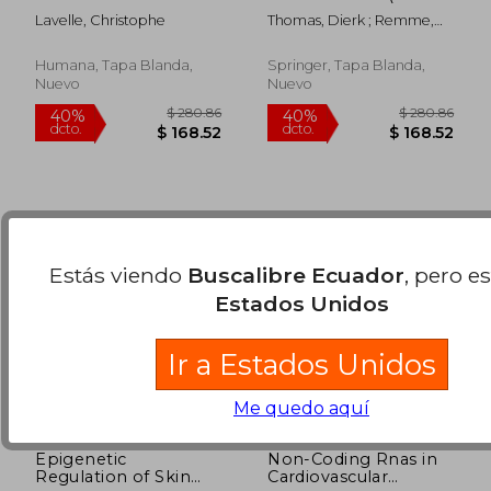
Protocols (en Inglés)
Inglés)
Lavelle, Christophe
Thomas, Dierk ; Remme,
$ 190.86
$ 108.
40%
40%
Carol Ann
dcto.
dcto.
$ 114.52
$ 65.
Humana, Tapa Blanda,
Springer, Tapa Blanda,
Nuevo
Nuevo
Estás viendo
Buscalibre Ecuador
, pero e
Estados Unidos
Ir a Estados Unidos
Me quedo aquí
Epigenetic
Non-Coding Rnas in
Regulation of Skin
Cardiovascular