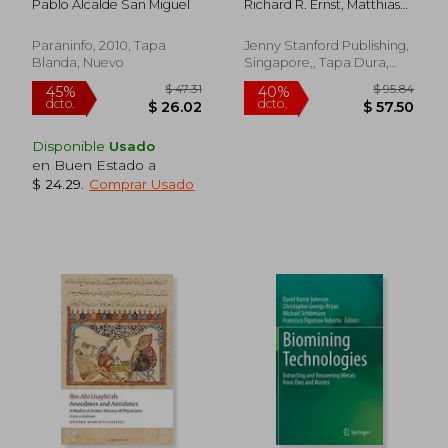
Pablo Alcalde San Miguel
Richard R. Ernst, Matthias
Nobel Laureate
Meili
(Hardback)
Paraninfo, 2010, Tapa
Jenny Stanford Publishing,
Blanda, Nuevo
Singapore,, Tapa Dura,
Nuevo
Disponible
Usado
en Buen Estado a
$ 24.29
.
Comprar Usado
$ 50.73
$ 56
45%
40%
dcto.
dcto.
$ 27.90
$ 33.