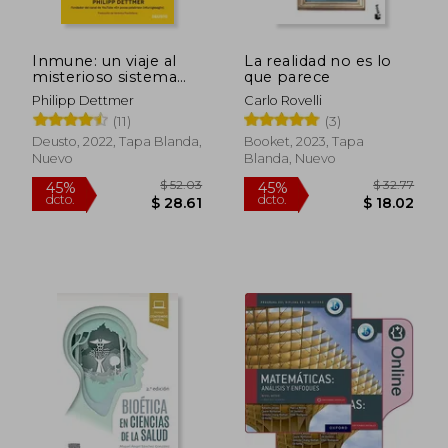
Inmune: un viaje al
La realidad no es lo
misterioso sistema
que parece
que te mantiene vivo
Philipp Dettmer
Carlo Rovelli
(11)
(3)
Deusto, 2022, Tapa Blanda,
Booket, 2023, Tapa
Nuevo
Blanda, Nuevo
$ 52.03
$ 32.
45%
45%
dcto.
dcto.
$ 28.61
$ 18.