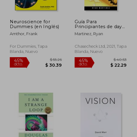
Neuroscience for
Guía Para
Dummies (en Inglés)
Principiantes de day
Trading + Opciones:
Amthor, Frank
Martinez, Ryan
Estrategias de
Comercio Para Ganar
Dinero en Línea en
For Dummies, Tapa
Chasecheck Ltd, 2021, Tapa
Criptomonedas,
Blanda, Nuevo
Blanda, Nuevo
Forex, Mercado de
$ 171.10
$ 36.
Centavos, Acciones y
45%
45%
Futuros. (2) (Trading
dcto.
dcto.
$ 94.10
$ 20.
Life)