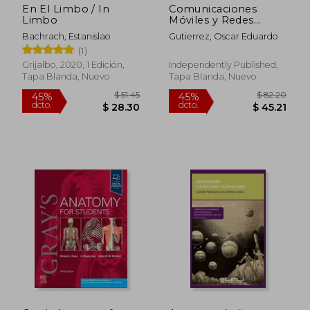
En El Limbo / In
Comunicaciones
Limbo
Móviles y Redes
inalámbricas: La
Bachrach, Estanislao
Gutierrez, Oscar Eduardo
edición para el
(1)
alumno
Grijalbo, 2020, 1 Edición,
Independently Published,
$ 39.78
Tapa Blanda, Nuevo
Tapa Blanda, Nuevo
45%
dcto.
$ 21.88
$ 32.