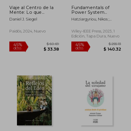
Viaje al Centro de la
Fundamentals of
Mente: Lo que
Power System
Significa ser Humano
Resilience:
Daniel J. Siegel
Hatziargyriou, Nikos ;
Disruptions by
Jamieson, Magnus ;
Natural Causes (en
Mancarella, Pierluigi
Inglés)
Paidós, 2024, Nuevo
Wiley-IEEE Press, 2023, 1
Edición, Tapa Dura, Nuevo