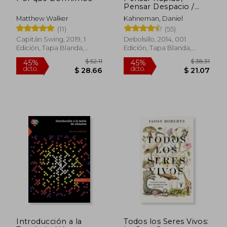
Pensar Despacio /
Thinking, Fast and
Matthew Walker
Kahneman, Daniel
Slow
(11)
(55)
Capitán Swing, 2019, 1
Debolsillo, 2014, 001
Edición, Tapa Blanda,
Edición, Tapa Blanda,
Nuevo
Nuevo
$ 155.07
$ 52.
45%
45%
dcto.
dcto.
$ 85.29
$ 28.
Introducción a la
Todos los Seres Vivos: