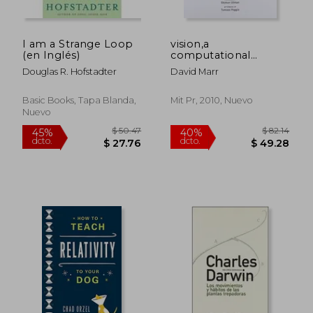
I am a Strange Loop
vision,a
(en Inglés)
computational
investigation into the
Douglas R. Hofstadter
David Marr
human
representation and
processing of visual
Basic Books, Tapa Blanda,
Mit Pr, 2010, Nuevo
information
Nuevo
$ 88.39
$ 82
40%
45%
dcto.
dcto.
$ 53.03
$ 45.