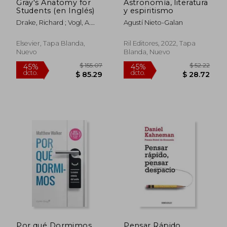
Gray's Anatomy for
Astronomía, literatura
Students (en Inglés)
y espiritismo
Drake, Richard ; Vogl, A.
Agustí Nieto-Galan
Wayne ; Mitchell, Adam W.
M.
Elsevier, Tapa Blanda,
Ril Editores, 2022, Tapa
Nuevo
Blanda, Nuevo
$ 51.45
$ 82.
45%
45%
dcto.
dcto.
$ 28.30
$ 45.
Por qué Dormimos
Pensar Rápido,