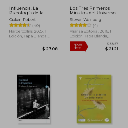
Influencia. La
Los Tres Primeros
$ 49.45
$ 45.
45%
45%
Psicología de la
Minutos del Universo
dcto.
dcto.
$ 27.20
$ 25.
Persuasión
Cialdini Robert
Steven Weinberg
(40)
(4)
Harpercollins, 2023, 1
Alianza Editorial, 2016, 1
Edición, Tapa Blanda,
Edición, Tapa Blanda,
Nuevo
Nuevo