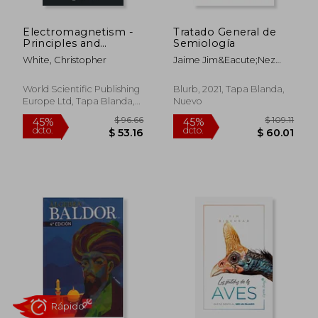
Electromagnetism -
Tratado General de
Principles and
Semiología
Modern Applications:
White, Christopher
Jaime Jim&Eacute;Nez
With Exercises and
Cuanalo
Solutions (en Inglés)
World Scientific Publishing
Blurb, 2021, Tapa Blanda,
Europe Ltd, Tapa Blanda,
Nuevo
Nuevo
$ 96.66
$ 109
45%
45%