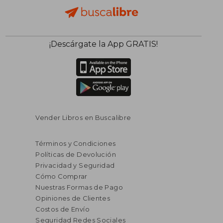
$ 119.24
$ 64.
45%
45%
¡Descárgate la App GRATIS!
dcto.
dcto.
$ 65.58
$ 35.
Vender Libros en Buscalibre
Términos y Condiciones
Políticas de Devolución
Privacidad y Seguridad
Cómo Comprar
Nuestras Formas de Pago
Opiniones de Clientes
Costos de Envío
Seguridad Redes Sociales