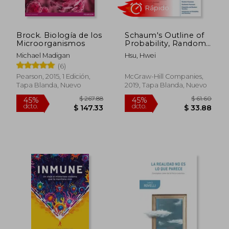
Brock. Biología de los
Schaum's Outline of
Microorganismos
Probability, Random
Variables, and
Michael Madigan
Hsu, Hwei
Random Processes,
Rápido
(6)
Fourth Edition (en
Inglés)
Pearson, 2015, 1 Edición,
McGraw-Hill Companies,
Tapa Blanda, Nuevo
2019, Tapa Blanda, Nuevo
$ 267.88
$ 61.
45%
45%
dcto.
dcto.
$ 147.33
$ 33.