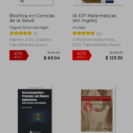
Bioética en Ciencias
Ib DP Matematicas
de la Salud
(en Inglés)
Miguel &Aacute;Ngel
Awada
S&Aacute;Nchez
(1)
(2)
Gonz&Aacute;Lez
Elsevier, 2021, 2 Edición,
Oxford University Press,
Tapa Blanda, Nuevo
2022, Tapa Blanda, Nuevo
$ 114.62
$ 205.
45%
40%
dcto.
dcto.
$ 63.04
$ 123.