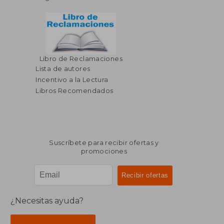
Libro de Reclamaciones
$ 64.70
$ 114
45%
45%
Lista de autores
dcto.
dcto.
$ 35.59
$ 62.
Incentivo a la Lectura
Libros Recomendados
Suscríbete para recibir ofertas y
promociones
¿Necesitas ayuda?