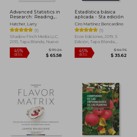
Advanced Statistics in
Estadística básica
Research: Reading,
aplicada - 5ta edición
Understanding, and
Hatcher, Larry
Ciro Martínez Bencardino
Writing up Data
(1)
(1)
Analysis Results (en
Inglés)
Shadow Finch Media LLC,
Ecoe Ediciones, 2019, 5
2013, Tapa Blanda, Nuevo
Edición, Tapa Blanda,
Nuevo
$ 46.57
$ 41.