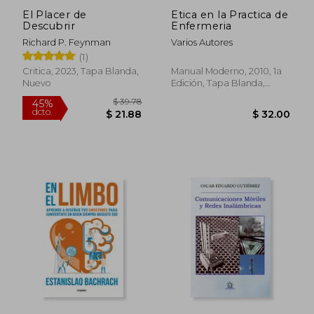
El Placer de
Etica en la Practica de
Descubrir
Enfermeria
Richard P. Feynman
Varios Autores
$ 38.
45%
(1)
dcto.
$ 27.08
$ 21.
Critica, 2023, Tapa Blanda,
Manual Moderno, 2010, 1a
Nuevo
Edición, Tapa Blanda,
Nuevo