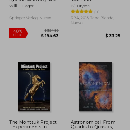
practice
Willi H. Hager
Bill Bryson
(11)
Springer Verlag, Nuevo
RBA, 2015, Tapa Blanda,
Nuevo
$ 49.11
$ 54.
45%
45%
dcto.
dcto.
$ 27.01
$ 30.
The Montauk Project
Astronomical: From
- Experiments in
Quarks to Quasars,