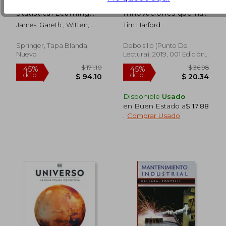
An Introduction to
Cincuenta
Statistical Learning:
Innovaciones que han
With Applications in
Cambiado el Mundo
James, Gareth ; Witten,
Tim Harford
Python (en Inglés)
Daniela ; Hastie, Trevor
Springer, Tapa Blanda,
Debolsillo (Punto De
Nuevo
Lectura), 2019, 001 Edición,
$ 60.69
$ 255
45%
45%
Tapa Blanda, Nuevo
dcto.
dcto.
$ 33.38
$ 140.
Disponible
Usado
en Buen Estado a
$ 17.88
.
Comprar Usado