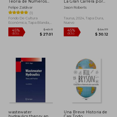
Teoría de Números
La Gran Carrera por
(Nueva Edicíon)
Entender la Vida en la
Felipe Zaldivar
Jason Roberts
Tierra
(1)
Fondo De Cultura
Taurus, 2024, Tapa Dura,
Económica, Tapa Blanda,
Nuevo
Nuevo
$ 52.11
$ 38
45%
45%
dcto.
dcto.
$ 28.66
$ 21.
wastewater
Una Breve Historia de
hydraulics,theory and
Casi Todo