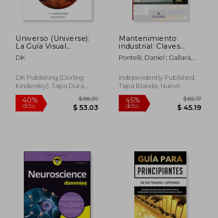
Universo (Universe):
Mantenimiento
La Guía Visual
industrial: Claves
Definitiva
esenciales para
DK
Pontelli, Daniel ; Gallará,
cualquier empresa
Iván
$ 707.67
$ 54.
45%
40%
DK Publishing (Dorling
Independently Published,
dcto.
dcto.
$ 389.22
$ 32.
Kindersley), Tapa Dura,
Tapa Blanda, Nuevo
Nuevo