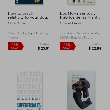
how to teach
Los Movimientos y
relativity to your dog
Habitos de las Plantas
(en Inglés)
Trepadoras
Orzel, Chad
Charles Darwin
Basic Books, Tapa Blanda,
Los Libros De La Catarata,
Nuevo
2009, 1 Edición, Tapa
Blanda, Nuevo
$ 55.26
$ 40.
45%
45%
dcto.
dcto.
$ 30.39
$ 22.