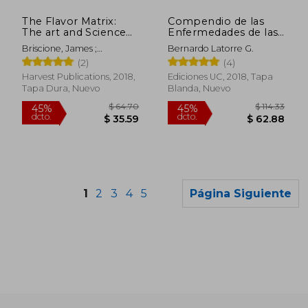
45%
45%
dcto.
dcto.
$ 25.61
$ 22.
The Flavor Matrix:
Compendio de las
The art and Science
Enfermedades de las
of Pairing Common
Plantas.
Briscione, James ;
Bernardo Latorre G.
Ingredients to Create
Parkhurst, Brooke
(2)
(4)
Extraordinary Dishes
(en Inglés)
Harvest Publications, 2018,
Ediciones UC, 2018, Tapa
Tapa Dura, Nuevo
Blanda, Nuevo
1
2
3
4
5
Página Siguiente