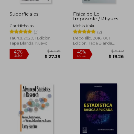
Superficiales
Física de Lo
Imposible / Physics
of the Impossible
CarrNicholas
Michio Kaku
(3)
(2)
Taurus, 2020, 1 Edición,
Debolsillo, 2016, 001
Tapa Blanda, Nuevo
Edición, Tapa Blanda,
Nuevo
$ 50.47
$ 82.
45%
40%
dcto.
dcto.
$ 27.76
$ 49.