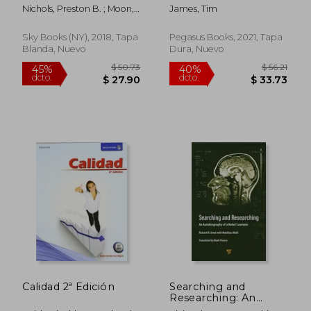
Time: Silver
the Science of Space
Nichols, Preston B. ; Moon,
James, Tim
Anniversary Edition
at its Strangest (en
Peter
[Idioma Inglés] (en
Inglés)
Inglés)
Sky Books (NY), 2018, Tapa
Pegasus Books, 2021, Tapa
Blanda, Nuevo
Dura, Nuevo
$ 324.39
40%
dcto.
$ 194.63
$ 33.
Calidad 2ª Edición
Searching and
Researching: An
Autobiography of a