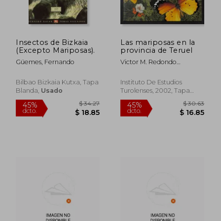
Insectos de Bizkaia
Las mariposas en la
$ 44.87
45%
(Excepto Mariposas).
provincia de Teruel
dcto.
$ 24.68
$ 18.
Güemes, Fernando
Victor M. Redondo
Veintemillas, Daniel
Grustán Isabela
Bilbao Bizkaia Kutxa, Tapa
Instituto De Estudios
Blanda,
Usado
Turolenses, 2002, Tapa
Blanda, Nuevo