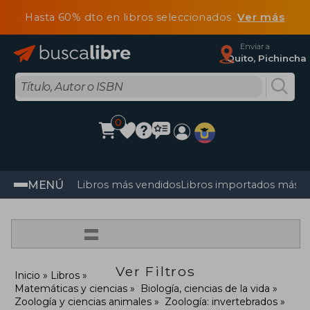
Hasta 60% dto en libros seleccionados
Ver más
Enviar a
Quito, Pichincha
0
MENÚ
Libros más vendidos
Libros importados más v
=
Ver Filtros
Inicio
Libros
Matemáticas y ciencias
Biología, ciencias de la vida
Zoología y ciencias animales
Zoología: invertebrados