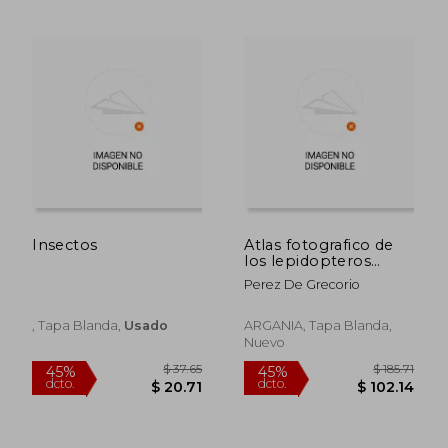
$ 74.37
$ 32.
45%
45%
dcto.
dcto.
$ 40.91
$ 17.
Insectos
Atlas fotografico de
los lepidopteros
macroheteroceros
Perez De Grecorio
ibero-Baleares(vol 2)
, Tapa Blanda,
Usado
ARGANIA, Tapa Blanda,
Nuevo