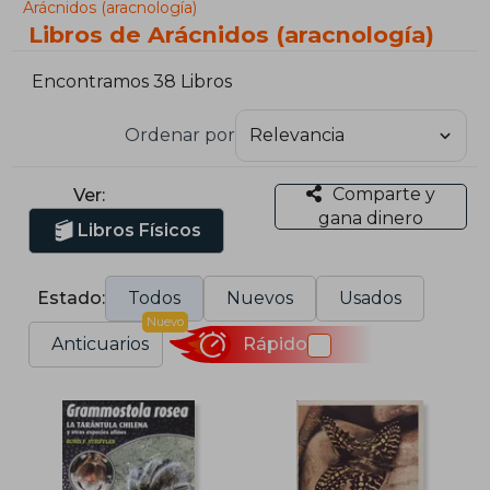
Arácnidos (aracnología)
Libros de Arácnidos (aracnología)
Encontramos 38 Libros
Ordenar por
Comparte y
Ver:
gana dinero
Libros Físicos
Estado:
Todos
Nuevos
Usados
Nuevo
Anticuarios
Rápido