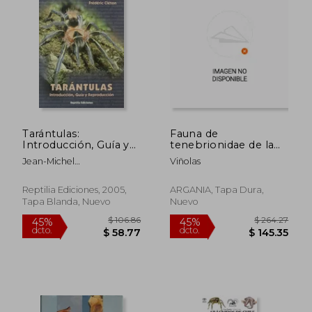
Tarántulas:
Fauna de
Introducción, Guía y
tenebrionidae de la
Reproducción
peninsula iberica y
Jean-Michel
Viñolas
Baleares (vol I)
Verdez,Frédéric Cleton
coleoptera, lagriinae y
pimeliinae
Reptilia Ediciones, 2005,
ARGANIA, Tapa Dura,
Tapa Blanda, Nuevo
Nuevo