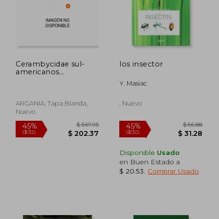
Cerambycidae sul-
los insector
americanos
(suplemento 1)
Y. Masiac
ARGANIA, Tapa Blanda,
, Nuevo
Nuevo
Disponible
Usado
en Buen Estado a
$ 171
45%
$ 20.53
.
Comprar Usado
dcto.
$ 18.95
$ 94.