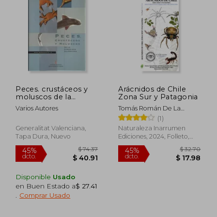
$ 25.75
$ 40.
45%
40%
dcto.
dcto.
$ 14.16
$ 24.
Peces. crustáceos y
Arácnidos de Chile
moluscos de la
Zona Sur y Patagonia
Comunidad
Varios Autores
Tomás Román De La
Valenciana
Fuente Y Pablo Núñez
(1)
Fuentes
Generalitat Valenciana,
Naturaleza Inarrumen
Tapa Dura, Nuevo
Ediciones, 2024, Folleto,
Nuevo
Disponible
Usado
en Buen Estado a
$ 27.41
.
Comprar Usado