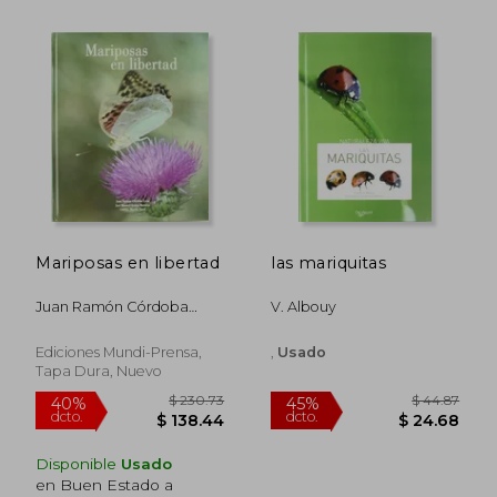
Mariposas en libertad
las mariquitas
$ 64.30
$ 186.
45%
45%
Juan Ramón Córdoba
V. Albouy
dcto.
dcto.
$ 35.36
$ 102.
León
Ediciones Mundi-Prensa,
,
Usado
Tapa Dura, Nuevo
Disponible
Usado
en Buen Estado a