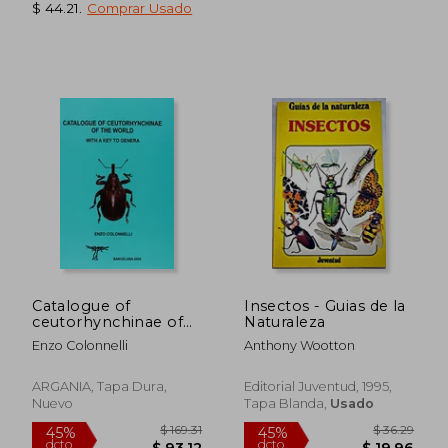
$ 44.21
.
Comprar Usado
Catalogue of
Insectos - Guias de la
$ 37.65
$ 185
45%
45%
ceutorhynchinae of
Naturaleza
dcto.
dcto.
$ 20.71
$ 102.
the world
Enzo Colonnelli
Anthony Wootton
(coleoptera:
curculionidae)
ARGANIA, Tapa Dura,
Editorial Juventud, 1995,
Nuevo
Tapa Blanda,
Usado