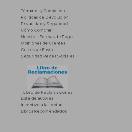
Términos y Condiciones
Políticas de Devolución
Privacidad y Seguridad
Cómo Comprar
$ 34.27
$ 38.
45%
40%
Nuestras Formas de Pago
dcto.
dcto.
$ 18.85
$ 23.
Opiniones de Clientes
Costos de Envío
Seguridad Redes Sociales
Libro de Reclamaciones
Lista de autores
Incentivo a la Lectura
Libros Recomendados