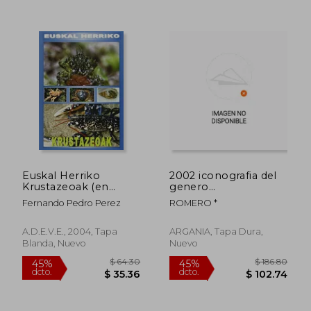
$ 106.86
$ 264.
45%
45%
dcto.
dcto.
$ 58.77
$ 145.
Euskal Herriko
2002 iconografia del
Krustazeoak (en
genero
Euskera)
iberodorcadion
Fernando Pedro Perez
ROMERO *
A.D.E.V.E., 2004, Tapa
ARGANIA, Tapa Dura,
Blanda, Nuevo
Nuevo