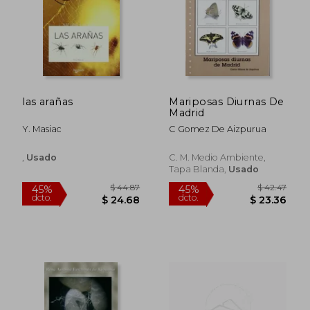
las arañas
Mariposas Diurnas De
Madrid
$ 81.85
$ 30.
45%
45%
Y. Masiac
C Gomez De Aizpurua
dcto.
dcto.
$ 45.02
$ 16.
,
Usado
C. M. Medio Ambiente,
Tapa Blanda,
Usado