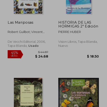
$ 44.72
$ 36.
45%
45%
dcto.
dcto.
$ 24.60
$ 19.
Las Mariposas
HISTORIA DE LAS
HORMIGAS 2ª Edición
Robert Guilbot; Vincent
PIERRE HUBER
Albouy
De Vecchi Editorial, 2006,
Vision Libros, Tapa Blanda,
Tapa Blanda,
Usado
Nuevo