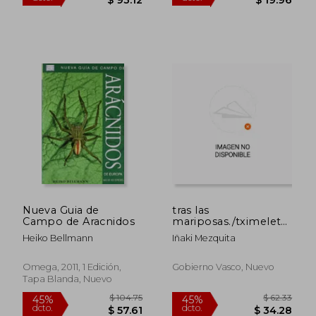
Nueva Guia de
tras las
Campo de Aracnidos
mariposas./tximeleten
atzetik.
Heiko Bellmann
Iñaki Mezquita
$ 230.73
$ 44.
40%
45%
dcto.
dcto.
$ 138.44
$ 24.
Omega, 2011, 1 Edición,
Gobierno Vasco, Nuevo
Tapa Blanda, Nuevo