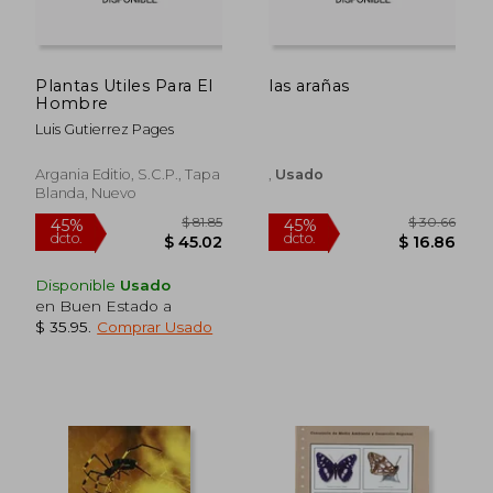
Plantas Utiles Para El
las arañas
Hombre
Luis Gutierrez Pages
$ 34.27
$ 30.
45%
45%
dcto.
dcto.
$ 18.85
$ 16.
Argania Editio, S.C.P., Tapa
,
Usado
Blanda, Nuevo
Disponible
Usado
en Buen Estado a
$ 35.95
.
Comprar Usado