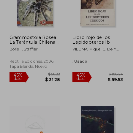
Grammostola Rosea:
Libro rojo de los
La Tarántula Chilena y
Lepidopteros Ib
Otras Especies Afines
Boris F. Striffler
VIEDMA, Miguel G. De Y
Miguel R. G
Reptilia Ediciones, 2006,
,
Usado
Tapa Blanda, Nuevo
$ 56.88
$ 108.
45%
45%
dcto.
dcto.
$ 31.28
$ 59.