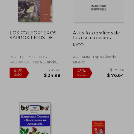
LOS COLEOPTEROS
Atlas fotograficos de
SAPROXILICOS DEL
los escarabeidos
PARQUE NATURAL
floricolas
MICO
SIERRA DE CEBOLLE
iberobaleres
RA (LA RIOJA) (En
(scarabeoidea)
papel)
INST. DE ESTUDIOS
ARGANIA, Tapa Blanda,
RIOJANOS, Tapa Blanda,
Nuevo
Usado