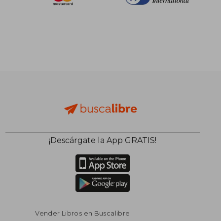
$ 104.75
$ 62.
45%
45%
dcto.
dcto.
$ 57.61
$ 34.
¡Descárgate la App GRATIS!
Vender Libros en Buscalibre