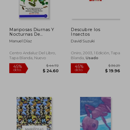
$ 63.60
$ 139.
45%
45%
dcto.
dcto.
$ 34.98
$ 76.
Mariposas Diurnas Y
Descubre los
Nocturnas De
Insectos
Andalucía. Manual De
Manuel Díaz
David Suzuki
Identificación
Centro Andaluz Del Libro,
Oniro, 2003, 1 Edición, Tapa
Tapa Blanda, Nuevo
Blanda,
Usado