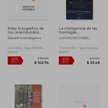
Atlas fotografico de
La inteligencia de las
los cerambicidos
hormigas:
ibero-Baleares
observaciones de
Eduard Vives Noguera
LUDWIG BÜCHNER;
comportamiento en
GEORGE ROMANES
tiempo de darwing
ARGANIA, Tapa Blanda,
VISION NET, Tapa Blanda,
Nuevo
Nuevo
$ 186.80
$ 60.
45%
45%
dcto.
dcto.
$ 102.74
$ 33.